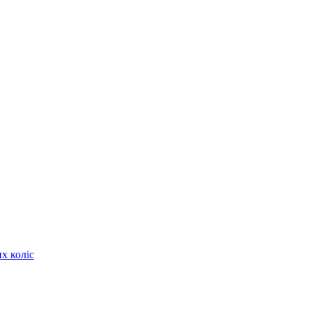
х коліс