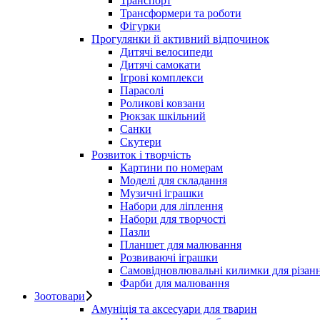
Транспорт
Трансформери та роботи
Фігурки
Прогулянки й активний відпочинок
Дитячі велосипеди
Дитячі самокати
Ігрові комплекси
Парасолі
Роликові ковзани
Рюкзак шкільний
Санки
Скутери
Розвиток і творчість
Картини по номерам
Моделі для складання
Музичні іграшки
Набори для ліплення
Набори для творчості
Пазли
Планшет для малювання
Розвиваючі іграшки
Самовідновлювальні килимки для різан
Фарби для малювання
Зоотовари
Амуніція та аксесуари для тварин