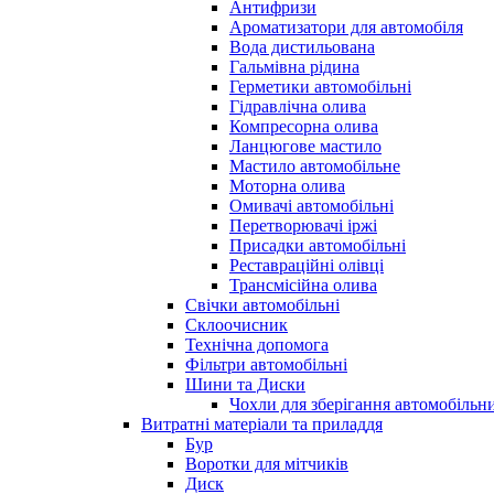
Антифризи
Ароматизатори для автомобіля
Вода дистильована
Гальмівна рідина
Герметики автомобільні
Гідравлічна олива
Компресорна олива
Ланцюгове мастило
Мастило автомобільне
Моторна олива
Омивачі автомобільні
Перетворювачі іржі
Присадки автомобільні
Реставраційні олівці
Трансмісійна олива
Свічки автомобільні
Склоочисник
Технічна допомога
Фільтри автомобільні
Шини та Диски
Чохли для зберігання автомобільни
Витратні матеріали та приладдя
Бур
Воротки для мітчиків
Диск