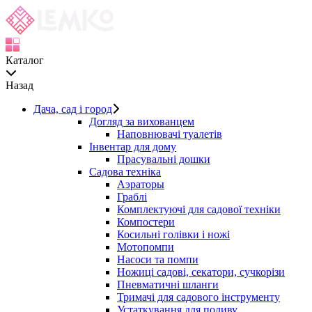
Каталог
Назад
Дача, сад і город
Догляд за вихованцем
Наповнювачі туалетів
Інвентар для дому
Прасувальні дошки
Садова техніка
Аэраторы
Граблі
Комплектуючі для садової техніки
Компостери
Косильні голівки і ножі
Мотопомпи
Насоси та помпи
Ножиці садові, секатори, сучкорізи
Пневматичні шланги
Тримачі для садового інструменту
Устаткування для поливу