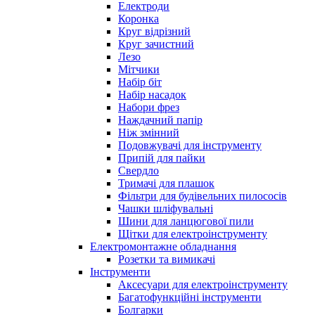
Електроди
Коронка
Круг відрізний
Круг зачистний
Лезо
Мітчики
Набір біт
Набір насадок
Набори фрез
Наждачний папір
Ніж змінний
Подовжувачі для інструменту
Припій для пайки
Свердло
Тримачі для плашок
Фільтри для будівельних пилососів
Чашки шліфувальні
Шини для ланцюгової пили
Щітки для електроінструменту
Електромонтажне обладнання
Розетки та вимикачі
Інструменти
Аксесуари для електроінструменту
Багатофункційні інструменти
Болгарки