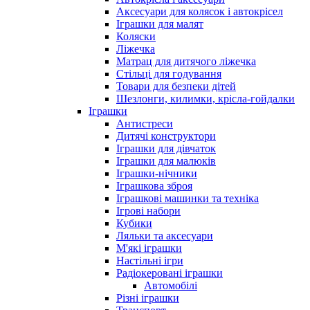
Аксесуари для колясок і автокрісел
Іграшки для малят
Коляски
Ліжечка
Матрац для дитячого ліжечка
Стільці для годування
Товари для безпеки дітей
Шезлонги, килимки, крісла-гойдалки
Іграшки
Антистреси
Дитячі конструктори
Іграшки для дівчаток
Іграшки для малюків
Іграшки-нічники
Іграшкова зброя
Іграшкові машинки та техніка
Ігрові набори
Кубики
Ляльки та аксесуари
М'які іграшки
Настільні ігри
Радіокеровані іграшки
Автомобілі
Різні іграшки