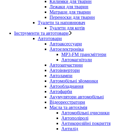
Килимки для тварин
Лежаки для тварин
Матраци для тварин
Переноски для тварин
Туалети та наповнювач
Туалети для котів
Інструменти та автотовари
Автотовари
Автоаксессуари
Автоелектроніка
MP3-FM трансміттери
Автомагнітоли
Автозапчастини
Автоінвертори
Автолампи
Автомобільні зйомники
Автообладнання
Автофарби
Акумулятори автомобільні
Відеореєстратори
Масла та автохімія
Автомобільні очисники
Автополіролі
Антикорозійні покриття
Антилід