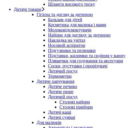
Шланги високого тиску
Дитячі товари
Гігієна та догляд за дитиною
Бальзам для дітей
Косметика для малюка і мами
Молоковідсмоктувачи
Набори для догляду за дитиною
Накладка на унітаз
Носовий аспіратор
Підгузники та пелюшки
Підставки, килимки та сидіння у ванну
Пляшечки для годування та аксесуари
Соски, пустушки і прорізувачі
Дитячий посуд
Термометри
Дитяче харчування
Дитяче печиво
Дитяче пюре
Дитячий посуд
Столові набори
Столові прибори
Дитячі каші
Дитячі суміші
Для малюків
Автокрісла і аксесуари