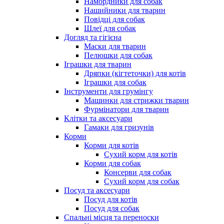
Намордники для собак
Нашийники для тварин
Повідці для собак
Шлеї для собак
Догляд та гігієна
Маски для тварин
Пелюшки для собак
Іграшки для тварин
Дряпки (кігтеточки) для котів
Іграшки для собак
Інструменти для грумінгу
Машинки для стрижки тварин
Фурмінатори для тварин
Клітки та аксесуари
Гамаки для гризунів
Корми
Корми для котів
Сухий корм для котів
Корми для собак
Консерви для собак
Сухий корм для собак
Посуд та аксесуари
Посуд для котів
Посуд для собак
Спальні місця та переноски