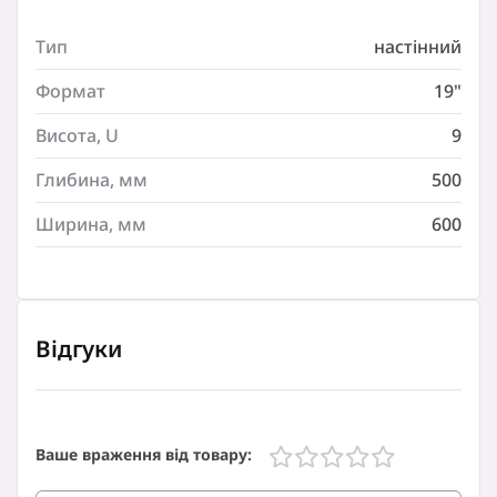
Глибина, мм
Тип
настінний
: 500
Формат
19"
Ширина, мм
: 600
Висота, U
9
Глибина, мм
500
Ширина, мм
600
Відгуки
Ваше враження від товару: