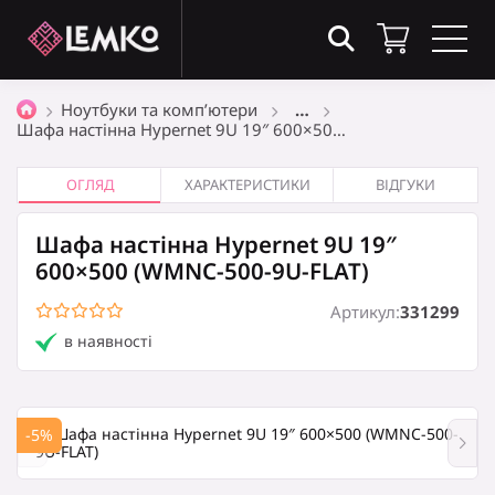
Товари в кошику
(0)
Ноутбуки та комп’ютери
…
Шафа настінна Hypernet 9U 19″ 600×50…
Загальна сума
0
₴
ОГЛЯД
ХАРАКТЕРИСТИКИ
ВІДГУКИ
Шафа настінна Hypernet 9U 19″
Оформити замовлення
600×500 (WMNC-500-9U-FLAT)
Артикул:
331299
в наявності
Кошик порожній
-5%