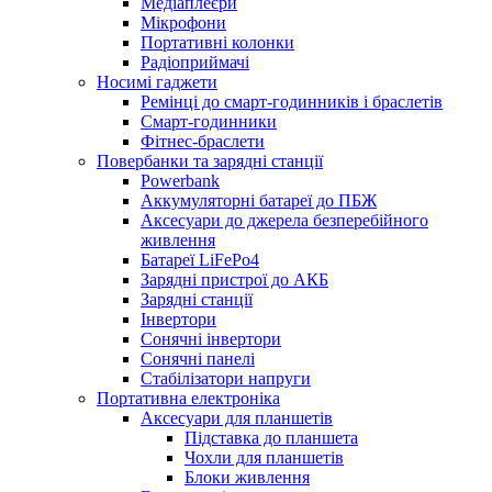
Медіаплеєри
Мікрофони
Портативні колонки
Радіоприймачі
Носимі гаджети
Ремінці до смарт-годинників і браслетів
Смарт-годинники
Фітнес-браслети
Повербанки та зарядні станції
Powerbank
Аккумуляторні батареї до ПБЖ
Аксесуари до джерела безперебійного
живлення
Батареї LiFePo4
Зарядні пристрої до АКБ
Зарядні станції
Інвертори
Сонячні інвертори
Сонячні панелі
Стабілізатори напруги
Портативна електроніка
Аксесуари для планшетів
Підставка до планшета
Чохли для планшетів
Блоки живлення