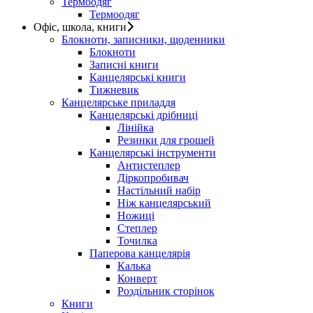
Термоодяг
Термоодяг
Офіс, школа, книги
Блокноти, записники, щоденники
Блокноти
Записні книги
Канцелярські книги
Тижневик
Канцелярське приладдя
Канцелярські дрібниці
Лінійка
Резинки для грошей
Канцелярські інструменти
Антистеплер
Діркопробивач
Настільний набір
Ніж канцелярський
Ножиці
Степлер
Точилка
Паперова канцелярія
Калька
Конверт
Роздільник сторінок
Книги