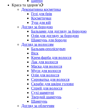
Щипці
Краса та здоров’я
Декоративна косметика
Гелі для брів
Косметички
Туш для вій
Догляд за бородою
Бальзами для догляду за бородою
Олія для догляду за бородою
Шампунь для бороди
Догляд за волоссям
Бальзам-ополіскувач
Віск
Крем-фарба для волосся
Лак для волосся
Маска для волосся
Муси для волосся
Олія для волосся
Сироватка для волосся
Скраби для шкіри голови
Спрей для волосся
Сухі шампуні
Твердий шампунь
Шампунь
Догляд за обличчям