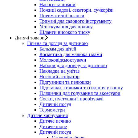
Насоси та помпи
Ножиці садові, секатори, сучкорізи
Пневматичні шланги
Тримачі для садового інструменту
Устаткування для поливу
Шланги високого тиску
Дитячі товари
Гігієна та догляд за дитиною
Бальзам для дітей
Косметика для малюка і мами
Молоковідсмоктувачи
Набори для догляду за дитиною
Накладка на унітаз
Носовий аспіратор
Підгузники та пелюшки
Підставки, килимки та сидіння у ванну
Пляшечки для годування та аксесуари
Соски, пустушки і прорізувачі
Дитячий посуд
Термометри
Дитяче харчування
Дитяче печиво
Дитяче пюре
Дитячий посуд
Столові набори