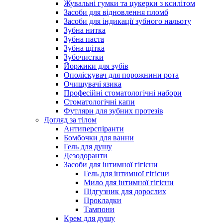
Жувальні гумки та цукерки з ксилітом
Засоби для відновлення пломб
Засоби для індикації зубного нальоту
Зубна нитка
Зубна паста
Зубна щітка
Зубочистки
Йоржики для зубів
Ополіскувач для порожнини рота
Очищувачі язика
Професійні стоматологічні набори
Стоматологічні капи
Футляри для зубних протезів
Догляд за тілом
Антиперспіранти
Бомбочки для ванни
Гель для душу
Дезодоранти
Засоби для інтимної гігієни
Гель для інтимної гігієни
Мило для інтимної гігієни
Підгузник для дорослих
Прокладки
Тампони
Крем для душу