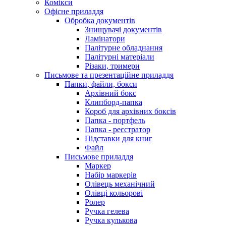
Комікси
Офісне приладдя
Обробка документів
Знищувачі документів
Ламінатори
Палітурне обладнання
Палітурні матеріали
Різаки, тримери
Письмове та презентаційне приладдя
Папки, файли, бокси
Архівний бокс
Клипборд-папка
Короб для архівних боксів
Папка - портфель
Папка - реєстратор
Підставки для книг
Файл
Письмове приладдя
Маркер
Набір маркерів
Олівець механічний
Олівці кольорові
Ролер
Ручка гелева
Ручка кулькова