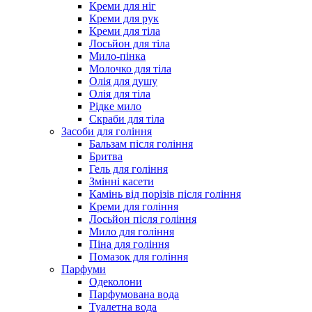
Креми для ніг
Креми для рук
Креми для тіла
Лосьйон для тіла
Мило-пінка
Молочко для тіла
Олія для душу
Олія для тіла
Рідке мило
Скраби для тіла
Засоби для гоління
Бальзам після гоління
Бритва
Гель для гоління
Змінні касети
Камінь від порізів після гоління
Креми для гоління
Лосьйон після гоління
Мило для гоління
Піна для гоління
Помазок для гоління
Парфуми
Одеколони
Парфумована вода
Туалетна вода