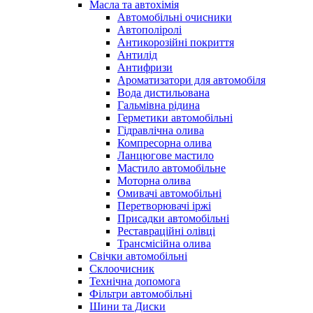
Масла та автохімія
Автомобільні очисники
Автополіролі
Антикорозійні покриття
Антилід
Антифризи
Ароматизатори для автомобіля
Вода дистильована
Гальмівна рідина
Герметики автомобільні
Гідравлічна олива
Компресорна олива
Ланцюгове мастило
Мастило автомобільне
Моторна олива
Омивачі автомобільні
Перетворювачі іржі
Присадки автомобільні
Реставраційні олівці
Трансмісійна олива
Свічки автомобільні
Склоочисник
Технічна допомога
Фільтри автомобільні
Шини та Диски