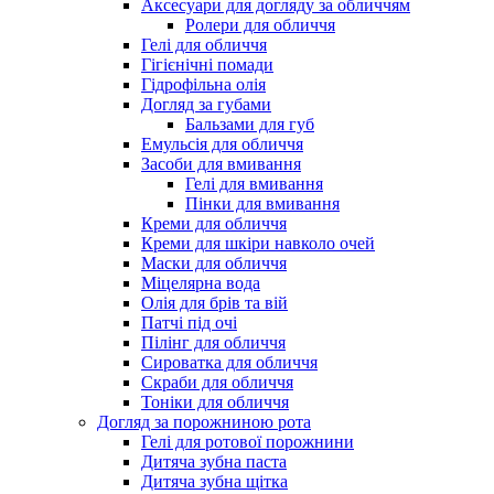
Аксесуари для догляду за обличчям
Ролери для обличчя
Гелі для обличчя
Гігієнічні помади
Гідрофільна олія
Догляд за губами
Бальзами для губ
Емульсія для обличчя
Засоби для вмивання
Гелі для вмивання
Пінки для вмивання
Креми для обличчя
Креми для шкіри навколо очей
Маски для обличчя
Міцелярна вода
Олія для брів та вій
Патчі під очі
Пілінг для обличчя
Сироватка для обличчя
Скраби для обличчя
Тоніки для обличчя
Догляд за порожниною рота
Гелі для ротової порожнини
Дитяча зубна паста
Дитяча зубна щітка