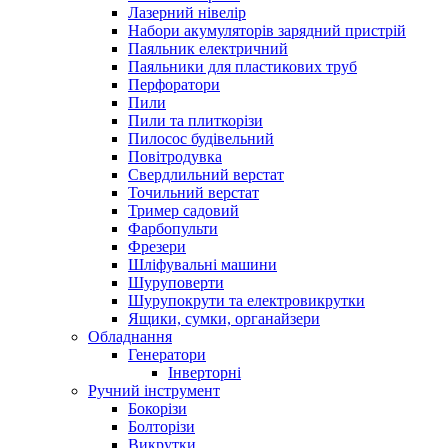
Лазерний нівелір
Набори акумуляторів зарядний пристрій
Паяльник електричний
Паяльники для пластикових труб
Перфоратори
Пили
Пили та плиткорізи
Пилосос будівельний
Повітродувка
Свердлильний верстат
Точильний верстат
Тример садовий
Фарбопульти
Фрезери
Шліфувальні машини
Шуруповерти
Шурупокрути та електровикрутки
Ящики, сумки, органайзери
Обладнання
Генератори
Інверторні
Ручний інструмент
Бокорізи
Болторізи
Викрутки