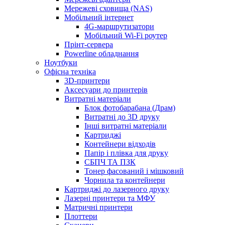
Мережеві сховища (NAS)
Мобільний інтернет
4G-маршрутизатори
Мобільний Wi-Fi роутер
Прінт-сервера
Рowerline обладнання
Ноутбуки
Офісна техніка
3D-принтери
Аксесуари до принтерів
Витратні матеріали
Блок фотобарабана (Драм)
Витратні до 3D друку
Інші витратні матеріали
Картриджі
Контейнери відходів
Папір і плівка для друку
СБПЧ ТА ПЗК
Тонер фасований і мішковий
Чорнила та контейнери
Картриджі до лазерного друку
Лазерні принтери та МФУ
Матричні принтери
Плоттери