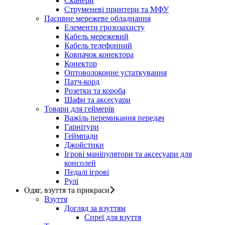
Сканери
Струменеві принтери та МФУ
Пасивне мережеве обладнання
Елементи грозозахисту
Кабель мережевий
Кабель телефонний
Ковпачок конектора
Конектор
Оптоволоконне устаткування
Патч-корд
Розетки та короба
Шафи та аксесуари
Товари для геймерів
Важіль перемикання передач
Гарнітури
Геймпади
Джойстики
Ігрові маніпулятори та аксесуари для
консолей
Педалі ігрові
Рулі
Одяг, взуття та прикраси
Взуття
Догляд за взуттям
Спреї для взуття