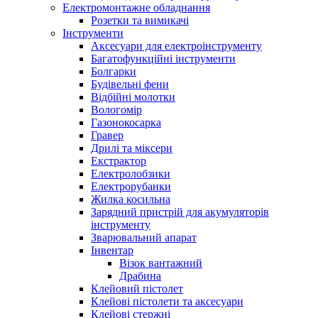
Електромонтажне обладнання
Розетки та вимикачі
Інструменти
Аксесуари для електроінструменту
Багатофункційні інструменти
Болгарки
Будівельні фени
Відбійні молотки
Вологомір
Газонокосарка
Гравер
Дрилі та міксери
Екстрактор
Електролобзики
Електрорубанки
Жилка косильна
Зарядний пристрій для акумуляторів
інструменту
Зварювальний апарат
Інвентар
Візок вантажний
Драбина
Клейовий пістолет
Клейові пістолети та аксесуари
Клейові стержні