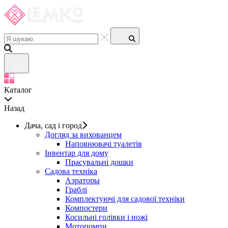
Каталог
Назад
Дача, сад і город
Догляд за вихованцем
Наповнювачі туалетів
Інвентар для дому
Прасувальні дошки
Садова техніка
Аэраторы
Граблі
Комплектуючі для садової техніки
Компостери
Косильні голівки і ножі
Мотопомпи