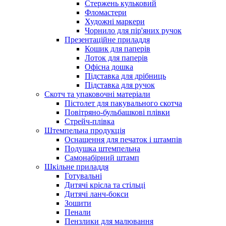
Стержень кульковий
Фломастери
Художні маркери
Чорнило для пір'яних ручок
Презентаційне приладдя
Кошик для паперів
Лоток для паперів
Офісна дошка
Підставка для дрібниць
Підставка для ручок
Скотч та упаковочні матеріали
Пістолет для пакувального скотча
Повітряно-бульбашкові плівки
Стрейч-плівка
Штемпельна продукція
Оснащення для печаток і штампів
Подушка штемпельна
Самонабірний штамп
Шкільне приладдя
Готувальні
Дитячі крісла та стільці
Дитячі ланч-бокси
Зошити
Пенали
Пензлики для малювання