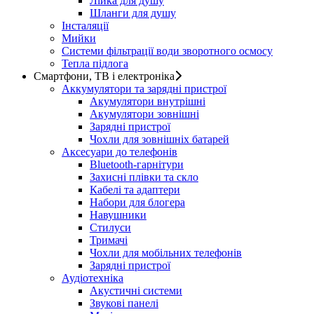
Лійка для душу
Шланги для душу
Інсталяції
Мийки
Системи фільтрації води зворотного осмосу
Тепла підлога
Смартфони, ТВ і електроніка
Аккумулятори та зарядні пристрої
Акумулятори внутрішні
Акумулятори зовнішні
Зарядні пристрої
Чохли для зовнішніх батарей
Аксесуари до телефонів
Bluetooth-гарнітури
Захисні плівки та скло
Кабелі та адаптери
Набори для блогера
Навушники
Стилуси
Тримачі
Чохли для мобільних телефонів
Зарядні пристрої
Аудіотехніка
Акустичні системи
Звукові панелі