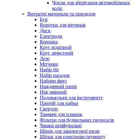
Чохли для зберігання автомобільних
коліс
Витратні матеріали та приладдя
Бур
Воротки для мітчиків
Диск
Електроди
Коронка
Круг відрізний
Круг зачистний
Лезо
Мітчики
Набір біт
Набір насадок
Набори фрез
Наждачний папір
Ніж змінний
Подовжувачі для інструменту
Припій для пайки
Свердло
Тримачі для плашок
Фільтри для будівельних пилососів
Чашки шліфувальні
Шини для ланцюгової пили
Щітки для електроінструменту