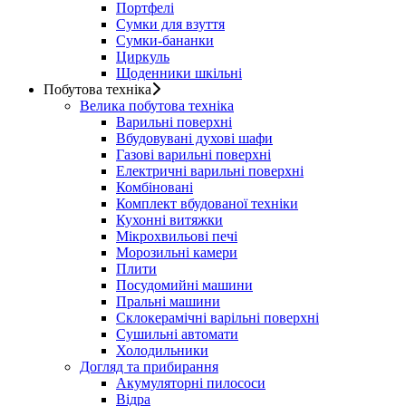
Портфелі
Сумки для взуття
Сумки-бананки
Циркуль
Щоденники шкільні
Побутова техніка
Велика побутова техніка
Варильні поверхні
Вбудовувані духові шафи
Газові варильні поверхні
Електричні варильні поверхні
Комбіновані
Комплект вбудованої техніки
Кухонні витяжки
Мікрохвильові печі
Морозильні камери
Плити
Посудомийні машини
Пральні машини
Склокерамічні варільні поверхні
Сушильні автомати
Холодильники
Догляд та прибирання
Акумуляторні пилососи
Відра