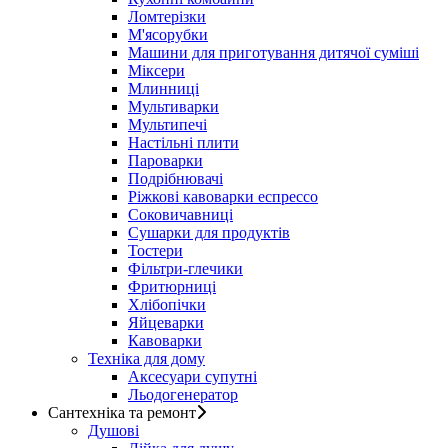
Ломтерізки
М'ясорубки
Машини для приготування дитячої суміші
Міксери
Млинниці
Мультиварки
Мультипечі
Настільні плити
Пароварки
Подрібнювачі
Ріжкові кавоварки еспрессо
Соковичавниці
Сушарки для продуктів
Тостери
Фільтри-глечики
Фритюрниці
Хлібопічки
Яйцеварки
Кавоварки
Техніка для дому
Аксесуари супутні
Льодогенератор
Сантехніка та ремонт
Душові