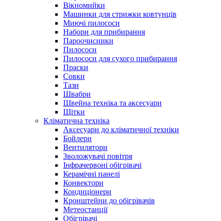
Вікномийки
Машинки для стрижки ковтунців
Миючі пилососи
Набори для прибирання
Пароочисники
Пилососи
Пилососи для сухого прибирання
Праски
Совки
Тази
Швабри
Швейна техніка та аксесуари
Щітки
Кліматична техніка
Аксесуари до кліматичної техніки
Бойлери
Вентилятори
Зволожувачі повітря
Інфрачервоні обігрівачі
Керамічні панелі
Конвектори
Кондиціонери
Кронштейни до обігрівачів
Метеостанції
Обігрівачі