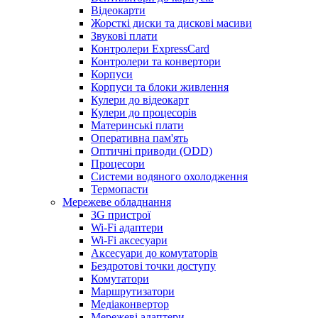
Відеокарти
Жорсткі диски та дискові масиви
Звукові плати
Контролери ExpressCard
Контролери та конвертори
Корпуси
Корпуси та блоки живлення
Кулери до відеокарт
Кулери до процесорів
Материнські плати
Оперативна пам'ять
Оптичні приводи (ODD)
Процесори
Системи водяного охолодження
Термопасти
Мережеве обладнання
3G пристрої
Wi-Fi адаптери
Wi-Fi аксесуари
Аксесуари до комутаторів
Бездротові точки доступу
Комутатори
Маршрутизатори
Медіаконвертор
Мережеві адаптери