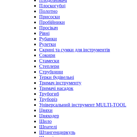
Плодознімачі
Плоскогубці
Полотно
Присоски
Пробійники
Просікач
Рівні
Рубанки
Рулетки
Скрині та сумки для інструментів
Сокири
Стамески
Степлери
Струбцини
Терки будівельні
Тримач інструменту
Тримачі насадок
Трубогиб
Труборіз
Універсальний інструмент MULTI-TOOL
Цвяхи
Цвяходер
Шило
Шпателі
Штангенциркуль