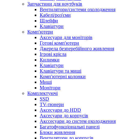
Запчастини для ноутбуків
Вентилятори/системи охолодження
Кабелі/роз'єми
Шлейфи
Клавіатури
Комп'ютери
Аксесуари для моніторів
Готові комп'ютери
Джерела безперебійного живлення
Ігрові крісла
Килимки
Клавіатури
Клавіатури та миші
Комп'ютерні колонки
Миші
Монітори
Комплектуючi
SSD
TV-тюнери
Аксесуари до HDD
Аксесуари до корпусів
Акссесуари до систем охолодження
Багатофункціональні панелі
Блоки живлення
Вентилятори до корпусів