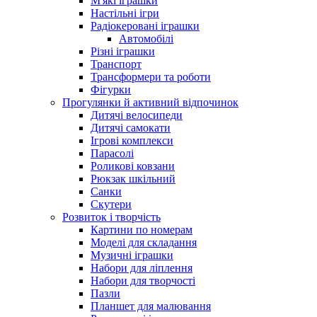
М'які іграшки
Настільні ігри
Радіокеровані іграшки
Автомобілі
Різні іграшки
Транспорт
Трансформери та роботи
Фігурки
Прогулянки й активний відпочинок
Дитячі велосипеди
Дитячі самокати
Ігрові комплекси
Парасолі
Роликові ковзани
Рюкзак шкільний
Санки
Скутери
Розвиток і творчість
Картини по номерам
Моделі для складання
Музичні іграшки
Набори для ліплення
Набори для творчості
Пазли
Планшет для малювання