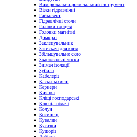
Вимірювально-розмічальний інструмент
Візки гідравлічні
Гайковерт
Гідравлічні столи
Голівки торцеві
Головки магнітні
Домкрат
Заклепувальник
Затискачі для клем
Збільшувальне скло
Зварювальні маски
Знімач ізоляції
Зубила
Кабелеріз
Каски захисні
Кернери
Киянка
Кліщі господарські
Ключі, знімачі
Колун
Косинець
Кувалди
Кусачки
Кущоріз
Лебідка