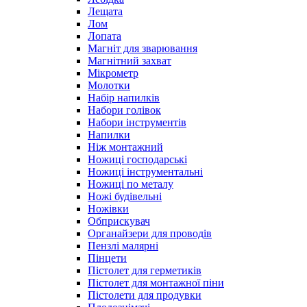
Лещата
Лом
Лопата
Магніт для зварювання
Магнітний захват
Мікрометр
Молотки
Набір напилків
Набори голівок
Набори інструментів
Напилки
Ніж монтажний
Ножиці господарські
Ножиці інструментальні
Ножиці по металу
Ножі будівельні
Ножівки
Обприскувач
Органайзери для проводів
Пензлі малярні
Пінцети
Пістолет для герметиків
Пістолет для монтажної піни
Пістолети для продувки