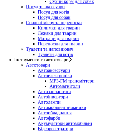
Сухий корм для собак
Посуд та аксесуари
Посуд для котів
Посуд для собак
Спальні місця та переноски
Килимки для тварин
Лежаки для тварин
Матраци для тварин
Переноски для тварин
Туалети та наповнювач
Туалети для котів
Інструменти та автотовари
Автотовари
Автоаксессуари
Автоелектроніка
MP3-FM трансміттери
Автомагнітоли
Автозапчастини
Автоінвертори
Автолампи
Автомобільні зйомники
Автообладнання
Автофарби
Акумулятори автомобільні
Відеореєстратори