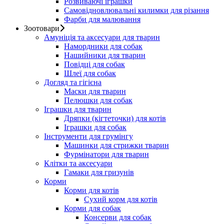
Розвиваючі іграшки
Самовідновлювальні килимки для різання
Фарби для малювання
Зоотовари
Амуніція та аксесуари для тварин
Намордники для собак
Нашийники для тварин
Повідці для собак
Шлеї для собак
Догляд та гігієна
Маски для тварин
Пелюшки для собак
Іграшки для тварин
Дряпки (кігтеточки) для котів
Іграшки для собак
Інструменти для грумінгу
Машинки для стрижки тварин
Фурмінатори для тварин
Клітки та аксесуари
Гамаки для гризунів
Корми
Корми для котів
Сухий корм для котів
Корми для собак
Консерви для собак