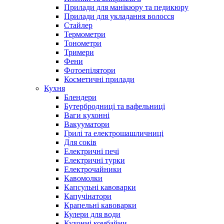
Прилади для манікюру та педикюру
Прилади для укладання волосся
Стайлер
Термометри
Тонометри
Тримери
Фени
Фотоепілятори
Косметичні прилади
Кухня
Блендери
Бутербродниці та вафельниці
Ваги кухонні
Вакууматори
Грилі та електрошашличниці
Для соків
Електричні печі
Електричні турки
Електрочайники
Кавомолки
Капсульні кавоварки
Капучінатори
Крапельні кавоварки
Кулери для води
Кухонні комбайни