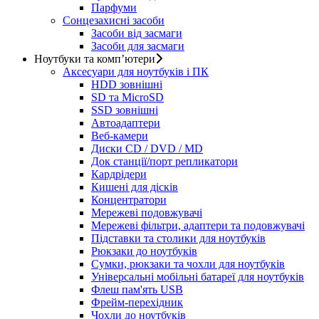
Парфуми
Сонцезахисні засоби
Засоби від засмаги
Засоби для засмаги
Ноутбуки та комп’ютери
Аксесуари для ноутбуків і ПК
HDD зовнішні
SD та MicroSD
SSD зовнішні
Автоадаптери
Веб-камери
Диски CD / DVD / MD
Док станції/порт репликатори
Кардрідери
Кишені для дісків
Концентратори
Мережеві подовжувачі
Мережеві фільтри, адаптери та подовжувачі
Підставки та столики для ноутбуків
Рюкзаки до ноутбуків
Сумки, рюкзаки та чохли для ноутбуків
Універсальні мобільні батареї для ноутбуків
Флеш пам'ять USB
Фрейм-перехідник
Чохли до ноутбуків