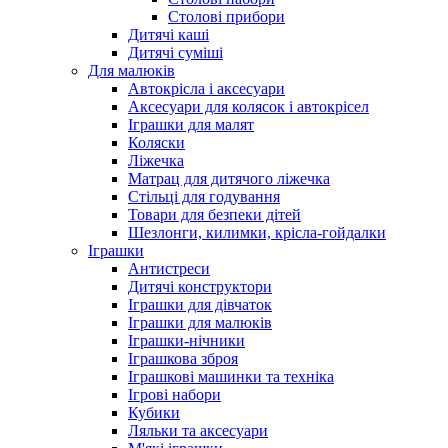
Столові прибори
Дитячі каші
Дитячі суміші
Для малюків
Автокрісла і аксесуари
Аксесуари для колясок і автокрісел
Іграшки для малят
Коляски
Ліжечка
Матрац для дитячого ліжечка
Стільці для годування
Товари для безпеки дітей
Шезлонги, килимки, крісла-гойдалки
Іграшки
Антистреси
Дитячі конструктори
Іграшки для дівчаток
Іграшки для малюків
Іграшки-нічники
Іграшкова зброя
Іграшкові машинки та техніка
Ігрові набори
Кубики
Ляльки та аксесуари