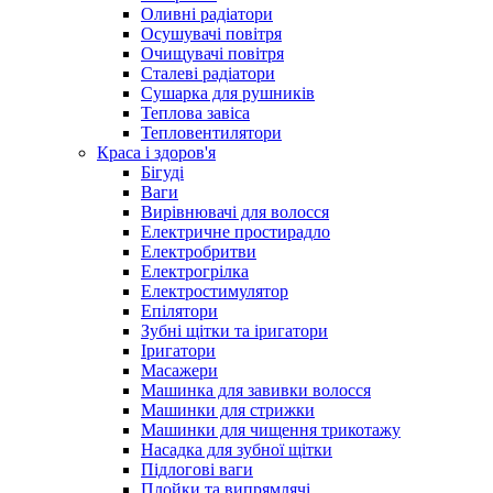
Оливні радіатори
Осушувачі повітря
Очищувачі повітря
Сталеві радіатори
Сушарка для рушників
Теплова завіса
Тепловентилятори
Краса і здоров'я
Бігуді
Ваги
Вирівнювачі для волосся
Електричне простирадло
Електробритви
Електрогрілка
Електростимулятор
Епілятори
Зубні щітки та іригатори
Іригатори
Масажери
Машинка для завивки волосся
Машинки для стрижки
Машинки для чищення трикотажу
Насадка для зубної щітки
Підлогові ваги
Плойки та випрямлячі