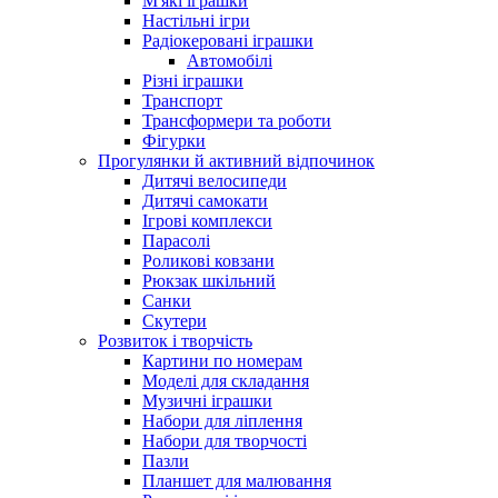
М'які іграшки
Настільні ігри
Радіокеровані іграшки
Автомобілі
Різні іграшки
Транспорт
Трансформери та роботи
Фігурки
Прогулянки й активний відпочинок
Дитячі велосипеди
Дитячі самокати
Ігрові комплекси
Парасолі
Роликові ковзани
Рюкзак шкільний
Санки
Скутери
Розвиток і творчість
Картини по номерам
Моделі для складання
Музичні іграшки
Набори для ліплення
Набори для творчості
Пазли
Планшет для малювання