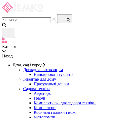
Каталог
Назад
Дача, сад і город
Догляд за вихованцем
Наповнювачі туалетів
Інвентар для дому
Прасувальні дошки
Садова техніка
Аэраторы
Граблі
Комплектуючі для садової техніки
Компостери
Косильні голівки і ножі
Мотопомпи