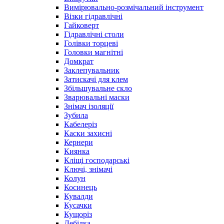
Вимірювально-розмічальний інструмент
Візки гідравлічні
Гайковерт
Гідравлічні столи
Голівки торцеві
Головки магнітні
Домкрат
Заклепувальник
Затискачі для клем
Збільшувальне скло
Зварювальні маски
Знімач ізоляції
Зубила
Кабелеріз
Каски захисні
Кернери
Киянка
Кліщі господарські
Ключі, знімачі
Колун
Косинець
Кувалди
Кусачки
Кущоріз
Лебідка