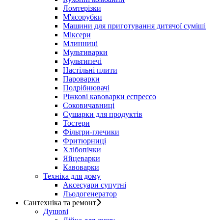
Ломтерізки
М'ясорубки
Машини для приготування дитячої суміші
Міксери
Млинниці
Мультиварки
Мультипечі
Настільні плити
Пароварки
Подрібнювачі
Ріжкові кавоварки еспрессо
Соковичавниці
Сушарки для продуктів
Тостери
Фільтри-глечики
Фритюрниці
Хлібопічки
Яйцеварки
Кавоварки
Техніка для дому
Аксесуари супутні
Льодогенератор
Сантехніка та ремонт
Душові