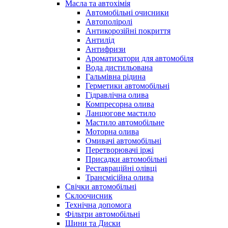
Масла та автохімія
Автомобільні очисники
Автополіролі
Антикорозійні покриття
Антилід
Антифризи
Ароматизатори для автомобіля
Вода дистильована
Гальмівна рідина
Герметики автомобільні
Гідравлічна олива
Компресорна олива
Ланцюгове мастило
Мастило автомобільне
Моторна олива
Омивачі автомобільні
Перетворювачі іржі
Присадки автомобільні
Реставраційні олівці
Трансмісійна олива
Свічки автомобільні
Склоочисник
Технічна допомога
Фільтри автомобільні
Шини та Диски