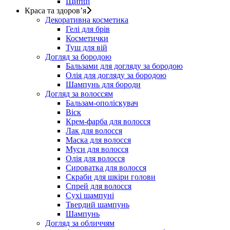
Щипці
Краса та здоров’я
Декоративна косметика
Гелі для брів
Косметички
Туш для вій
Догляд за бородою
Бальзами для догляду за бородою
Олія для догляду за бородою
Шампунь для бороди
Догляд за волоссям
Бальзам-ополіскувач
Віск
Крем-фарба для волосся
Лак для волосся
Маска для волосся
Муси для волосся
Олія для волосся
Сироватка для волосся
Скраби для шкіри голови
Спрей для волосся
Сухі шампуні
Твердий шампунь
Шампунь
Догляд за обличчям