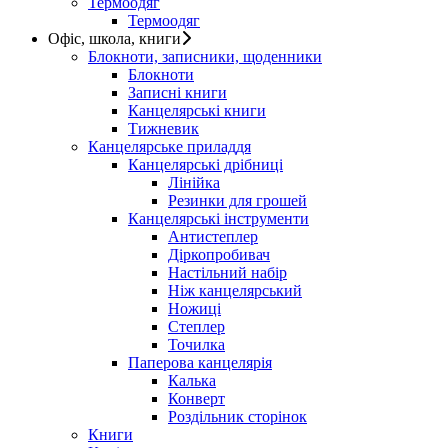
Термоодяг
Термоодяг
Офіс, школа, книги
Блокноти, записники, щоденники
Блокноти
Записні книги
Канцелярські книги
Тижневик
Канцелярське приладдя
Канцелярські дрібниці
Лінійка
Резинки для грошей
Канцелярські інструменти
Антистеплер
Діркопробивач
Настільний набір
Ніж канцелярський
Ножиці
Степлер
Точилка
Паперова канцелярія
Калька
Конверт
Роздільник сторінок
Книги