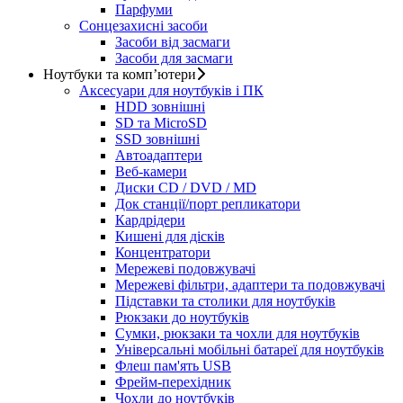
Парфуми
Сонцезахисні засоби
Засоби від засмаги
Засоби для засмаги
Ноутбуки та комп’ютери
Аксесуари для ноутбуків і ПК
HDD зовнішні
SD та MicroSD
SSD зовнішні
Автоадаптери
Веб-камери
Диски CD / DVD / MD
Док станції/порт репликатори
Кардрідери
Кишені для дісків
Концентратори
Мережеві подовжувачі
Мережеві фільтри, адаптери та подовжувачі
Підставки та столики для ноутбуків
Рюкзаки до ноутбуків
Сумки, рюкзаки та чохли для ноутбуків
Універсальні мобільні батареї для ноутбуків
Флеш пам'ять USB
Фрейм-перехідник
Чохли до ноутбуків