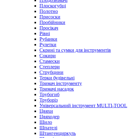
Плодознімачі
Плоскогубці
Полотно
Присоски
Пробійники
Просікач
Рівні
Рубанки
Рулетки
Скрині та сумки для інструментів
Сокири
Стамески
Степлери
Струбцини
Терки будівельні
Тримач інструменту
Тримачі насадок
Трубогиб
Труборіз
Універсальний інструмент MULTI-TOOL
Цвяхи
Цвяходер
Шило
Шпателі
Штангенциркуль