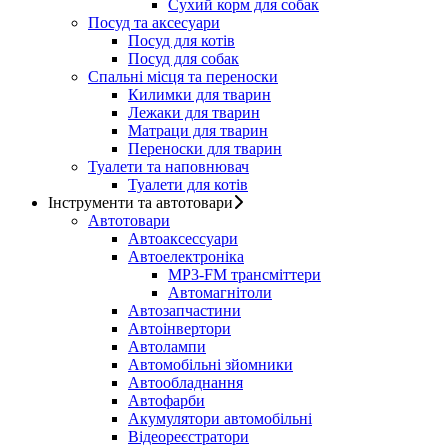
Сухий корм для собак
Посуд та аксесуари
Посуд для котів
Посуд для собак
Спальні місця та переноски
Килимки для тварин
Лежаки для тварин
Матраци для тварин
Переноски для тварин
Туалети та наповнювач
Туалети для котів
Інструменти та автотовари
Автотовари
Автоаксессуари
Автоелектроніка
MP3-FM трансміттери
Автомагнітоли
Автозапчастини
Автоінвертори
Автолампи
Автомобільні зйомники
Автообладнання
Автофарби
Акумулятори автомобільні
Відеореєстратори