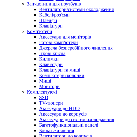
Запчастини для ноутбуків
Вентилятори/системи охолодження
Кабелі/роз'єми
Шлейфи
Клавіатури
Комп'ютери
Аксесуари для моніторів
Готові комп'ютери
Джерела безперебійного живлення
Ігрові крісла
Килимки
Клавіатури
Клавіатури та миші
Комп'ютерні колонки
Миші
Монітори
Комплектуючi
SSD
TV-тюнери
Аксесуари до HDD
Аксесуари до корпусів
Акссесуари до систем охолодження
Багатофункціональні панелі
Блоки живлення
Вентилятори до корпусів