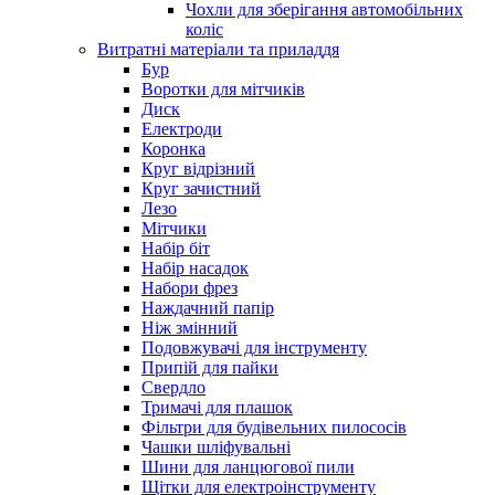
Чохли для зберігання автомобільних
коліс
Витратні матеріали та приладдя
Бур
Воротки для мітчиків
Диск
Електроди
Коронка
Круг відрізний
Круг зачистний
Лезо
Мітчики
Набір біт
Набір насадок
Набори фрез
Наждачний папір
Ніж змінний
Подовжувачі для інструменту
Припій для пайки
Свердло
Тримачі для плашок
Фільтри для будівельних пилососів
Чашки шліфувальні
Шини для ланцюгової пили
Щітки для електроінструменту