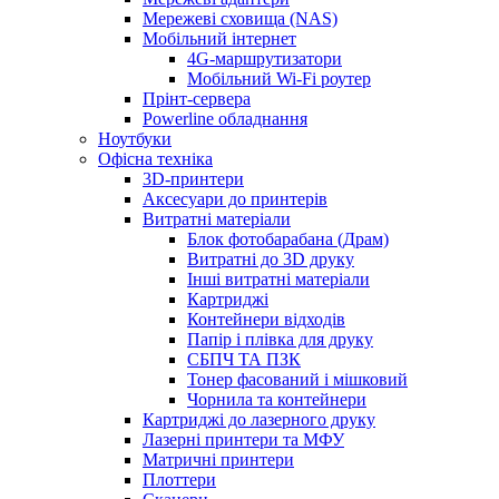
Мережеві сховища (NAS)
Мобільний інтернет
4G-маршрутизатори
Мобільний Wi-Fi роутер
Прінт-сервера
Рowerline обладнання
Ноутбуки
Офісна техніка
3D-принтери
Аксесуари до принтерів
Витратні матеріали
Блок фотобарабана (Драм)
Витратні до 3D друку
Інші витратні матеріали
Картриджі
Контейнери відходів
Папір і плівка для друку
СБПЧ ТА ПЗК
Тонер фасований і мішковий
Чорнила та контейнери
Картриджі до лазерного друку
Лазерні принтери та МФУ
Матричні принтери
Плоттери