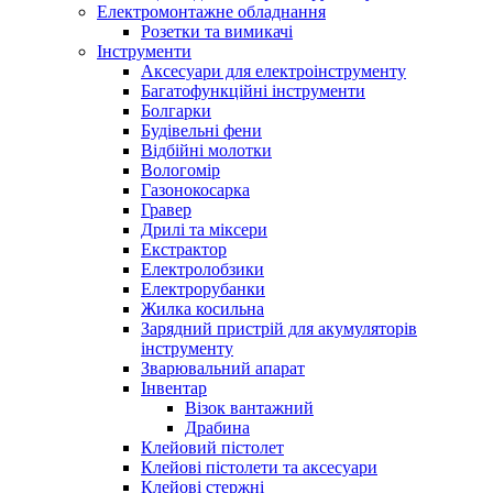
Електромонтажне обладнання
Розетки та вимикачі
Інструменти
Аксесуари для електроінструменту
Багатофункційні інструменти
Болгарки
Будівельні фени
Відбійні молотки
Вологомір
Газонокосарка
Гравер
Дрилі та міксери
Екстрактор
Електролобзики
Електрорубанки
Жилка косильна
Зарядний пристрій для акумуляторів
інструменту
Зварювальний апарат
Інвентар
Візок вантажний
Драбина
Клейовий пістолет
Клейові пістолети та аксесуари
Клейові стержні