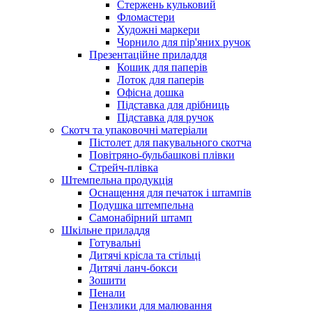
Стержень кульковий
Фломастери
Художні маркери
Чорнило для пір'яних ручок
Презентаційне приладдя
Кошик для паперів
Лоток для паперів
Офісна дошка
Підставка для дрібниць
Підставка для ручок
Скотч та упаковочні матеріали
Пістолет для пакувального скотча
Повітряно-бульбашкові плівки
Стрейч-плівка
Штемпельна продукція
Оснащення для печаток і штампів
Подушка штемпельна
Самонабірний штамп
Шкільне приладдя
Готувальні
Дитячі крісла та стільці
Дитячі ланч-бокси
Зошити
Пенали
Пензлики для малювання