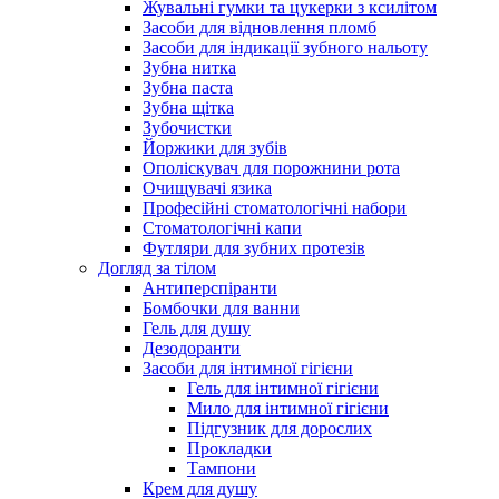
Жувальні гумки та цукерки з ксилітом
Засоби для відновлення пломб
Засоби для індикації зубного нальоту
Зубна нитка
Зубна паста
Зубна щітка
Зубочистки
Йоржики для зубів
Ополіскувач для порожнини рота
Очищувачі язика
Професійні стоматологічні набори
Стоматологічні капи
Футляри для зубних протезів
Догляд за тілом
Антиперспіранти
Бомбочки для ванни
Гель для душу
Дезодоранти
Засоби для інтимної гігієни
Гель для інтимної гігієни
Мило для інтимної гігієни
Підгузник для дорослих
Прокладки
Тампони
Крем для душу