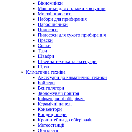
Вікномийки
Машинки для стрижки ковтунців
Миючі пилососи
Набори для прибирання
Пароочисники
Пилососи
Пилососи для сухого прибирання
Праски
Совки
Тази
Швабри
Швейна техніка та аксесуари
Щітки
Кліматична техніка
Аксесуари до кліматичної техніки
Бойлери
Вентилятори
Зволожувачі повітря
Інфрачервоні обігрівачі
Керамічні панелі
Конвектори
Кондиціонери
Кронштейни до обігрівачів
Метеостанції
Обігрівачі