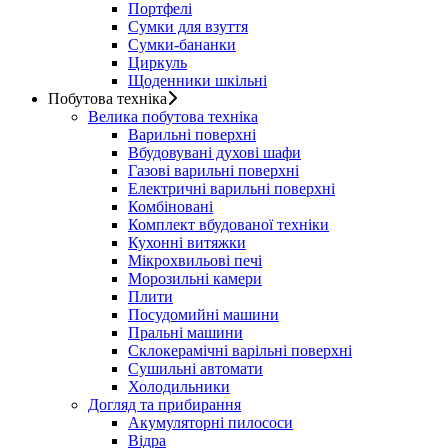
Портфелі
Сумки для взуття
Сумки-бананки
Циркуль
Щоденники шкільні
Побутова техніка
Велика побутова техніка
Варильні поверхні
Вбудовувані духові шафи
Газові варильні поверхні
Електричні варильні поверхні
Комбіновані
Комплект вбудованої техніки
Кухонні витяжки
Мікрохвильові печі
Морозильні камери
Плити
Посудомийні машини
Пральні машини
Склокерамічні варільні поверхні
Сушильні автомати
Холодильники
Догляд та прибирання
Акумуляторні пилососи
Відра