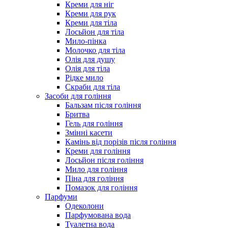
Креми для ніг
Креми для рук
Креми для тіла
Лосьйон для тіла
Мило-пінка
Молочко для тіла
Олія для душу
Олія для тіла
Рідке мило
Скраби для тіла
Засоби для гоління
Бальзам після гоління
Бритва
Гель для гоління
Змінні касети
Камінь від порізів після гоління
Креми для гоління
Лосьйон після гоління
Мило для гоління
Піна для гоління
Помазок для гоління
Парфуми
Одеколони
Парфумована вода
Туалетна вода