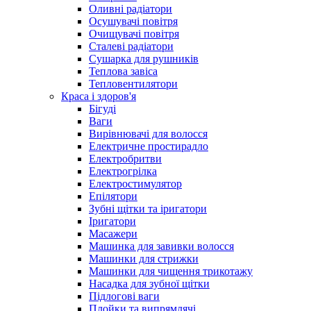
Оливні радіатори
Осушувачі повітря
Очищувачі повітря
Сталеві радіатори
Сушарка для рушників
Теплова завіса
Тепловентилятори
Краса і здоров'я
Бігуді
Ваги
Вирівнювачі для волосся
Електричне простирадло
Електробритви
Електрогрілка
Електростимулятор
Епілятори
Зубні щітки та іригатори
Іригатори
Масажери
Машинка для завивки волосся
Машинки для стрижки
Машинки для чищення трикотажу
Насадка для зубної щітки
Підлогові ваги
Плойки та випрямлячі