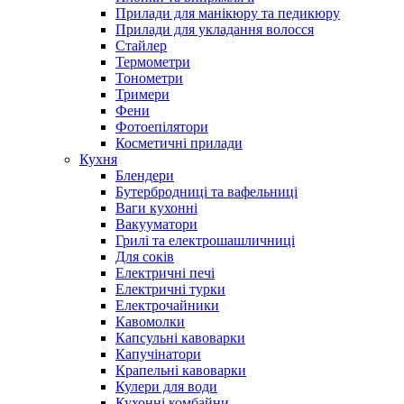
Прилади для манікюру та педикюру
Прилади для укладання волосся
Стайлер
Термометри
Тонометри
Тримери
Фени
Фотоепілятори
Косметичні прилади
Кухня
Блендери
Бутербродниці та вафельниці
Ваги кухонні
Вакууматори
Грилі та електрошашличниці
Для соків
Електричні печі
Електричні турки
Електрочайники
Кавомолки
Капсульні кавоварки
Капучінатори
Крапельні кавоварки
Кулери для води
Кухонні комбайни