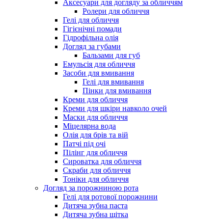
Аксесуари для догляду за обличчям
Ролери для обличчя
Гелі для обличчя
Гігієнічні помади
Гідрофільна олія
Догляд за губами
Бальзами для губ
Емульсія для обличчя
Засоби для вмивання
Гелі для вмивання
Пінки для вмивання
Креми для обличчя
Креми для шкіри навколо очей
Маски для обличчя
Міцелярна вода
Олія для брів та вій
Патчі під очі
Пілінг для обличчя
Сироватка для обличчя
Скраби для обличчя
Тоніки для обличчя
Догляд за порожниною рота
Гелі для ротової порожнини
Дитяча зубна паста
Дитяча зубна щітка