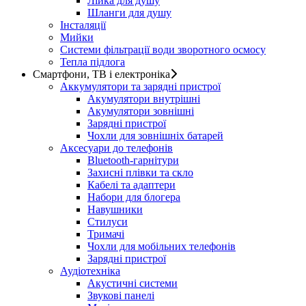
Лійка для душу
Шланги для душу
Інсталяції
Мийки
Системи фільтрації води зворотного осмосу
Тепла підлога
Смартфони, ТВ і електроніка
Аккумулятори та зарядні пристрої
Акумулятори внутрішні
Акумулятори зовнішні
Зарядні пристрої
Чохли для зовнішніх батарей
Аксесуари до телефонів
Bluetooth-гарнітури
Захисні плівки та скло
Кабелі та адаптери
Набори для блогера
Навушники
Стилуси
Тримачі
Чохли для мобільних телефонів
Зарядні пристрої
Аудіотехніка
Акустичні системи
Звукові панелі