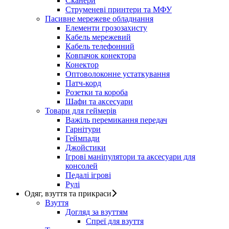
Сканери
Струменеві принтери та МФУ
Пасивне мережеве обладнання
Елементи грозозахисту
Кабель мережевий
Кабель телефонний
Ковпачок конектора
Конектор
Оптоволоконне устаткування
Патч-корд
Розетки та короба
Шафи та аксесуари
Товари для геймерів
Важіль перемикання передач
Гарнітури
Геймпади
Джойстики
Ігрові маніпулятори та аксесуари для
консолей
Педалі ігрові
Рулі
Одяг, взуття та прикраси
Взуття
Догляд за взуттям
Спреї для взуття