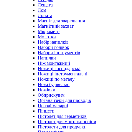
Лещата
Лом
Лопата
Магніт для зварювання
Магнітний захват
Мікрометр
Молотки
Набір напилків
Набори голівок
Набори інструментів
Напилки
Ніж монтажний
Ножиці господарські
Ножиці інструментальні
Ножиці по металу
Ножі будівельні
Ножівки
Обприскувач
Органайзери для проводів
Пензлі малярні
Пінцети
Пістолет для герметиків
Пістолет для монтажної піни
Пістолети для продувки