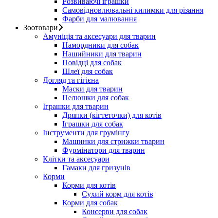
Розвиваючі іграшки
Самовідновлювальні килимки для різання
Фарби для малювання
Зоотовари
Амуніція та аксесуари для тварин
Намордники для собак
Нашийники для тварин
Повідці для собак
Шлеї для собак
Догляд та гігієна
Маски для тварин
Пелюшки для собак
Іграшки для тварин
Дряпки (кігтеточки) для котів
Іграшки для собак
Інструменти для грумінгу
Машинки для стрижки тварин
Фурмінатори для тварин
Клітки та аксесуари
Гамаки для гризунів
Корми
Корми для котів
Сухий корм для котів
Корми для собак
Консерви для собак