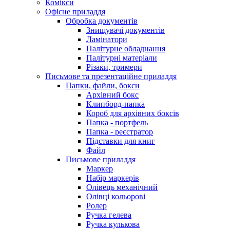
Комікси
Офісне приладдя
Обробка документів
Знищувачі документів
Ламінатори
Палітурне обладнання
Палітурні матеріали
Різаки, тримери
Письмове та презентаційне приладдя
Папки, файли, бокси
Архівний бокс
Клипборд-папка
Короб для архівних боксів
Папка - портфель
Папка - реєстратор
Підставки для книг
Файл
Письмове приладдя
Маркер
Набір маркерів
Олівець механічний
Олівці кольорові
Ролер
Ручка гелева
Ручка кулькова