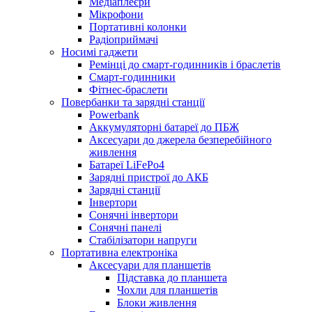
Медіаплеєри
Мікрофони
Портативні колонки
Радіоприймачі
Носимі гаджети
Ремінці до смарт-годинників і браслетів
Смарт-годинники
Фітнес-браслети
Повербанки та зарядні станції
Powerbank
Аккумуляторні батареї до ПБЖ
Аксесуари до джерела безперебійного
живлення
Батареї LiFePo4
Зарядні пристрої до АКБ
Зарядні станції
Інвертори
Сонячні інвертори
Сонячні панелі
Стабілізатори напруги
Портативна електроніка
Аксесуари для планшетів
Підставка до планшета
Чохли для планшетів
Блоки живлення