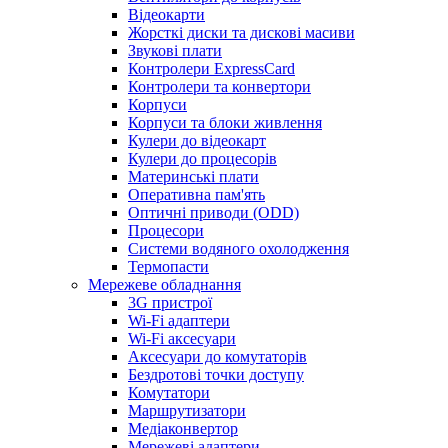
Відеокарти
Жорсткі диски та дискові масиви
Звукові плати
Контролери ExpressCard
Контролери та конвертори
Корпуси
Корпуси та блоки живлення
Кулери до відеокарт
Кулери до процесорів
Материнські плати
Оперативна пам'ять
Оптичні приводи (ODD)
Процесори
Системи водяного охолодження
Термопасти
Мережеве обладнання
3G пристрої
Wi-Fi адаптери
Wi-Fi аксесуари
Аксесуари до комутаторів
Бездротові точки доступу
Комутатори
Маршрутизатори
Медіаконвертор
Мережеві адаптери