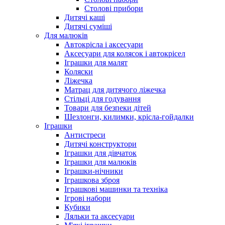
Столові прибори
Дитячі каші
Дитячі суміші
Для малюків
Автокрісла і аксесуари
Аксесуари для колясок і автокрісел
Іграшки для малят
Коляски
Ліжечка
Матрац для дитячого ліжечка
Стільці для годування
Товари для безпеки дітей
Шезлонги, килимки, крісла-гойдалки
Іграшки
Антистреси
Дитячі конструктори
Іграшки для дівчаток
Іграшки для малюків
Іграшки-нічники
Іграшкова зброя
Іграшкові машинки та техніка
Ігрові набори
Кубики
Ляльки та аксесуари