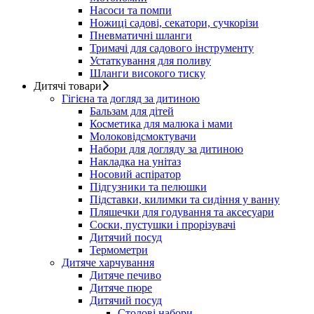
Насоси та помпи
Ножиці садові, секатори, сучкорізи
Пневматичні шланги
Тримачі для садового інструменту
Устаткування для поливу
Шланги високого тиску
Дитячі товари
Гігієна та догляд за дитиною
Бальзам для дітей
Косметика для малюка і мами
Молоковідсмоктувачи
Набори для догляду за дитиною
Накладка на унітаз
Носовий аспіратор
Підгузники та пелюшки
Підставки, килимки та сидіння у ванну
Пляшечки для годування та аксесуари
Соски, пустушки і прорізувачі
Дитячий посуд
Термометри
Дитяче харчування
Дитяче печиво
Дитяче пюре
Дитячий посуд
Столові набори