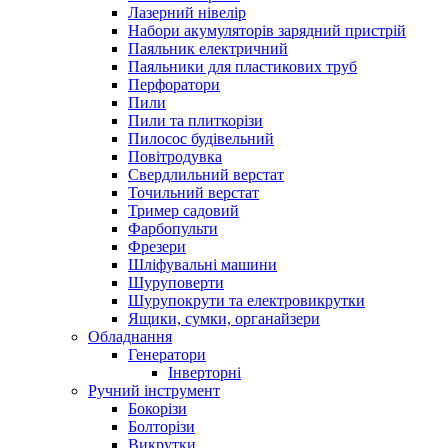
Лазерний нівелір
Набори акумуляторів зарядний пристрій
Паяльник електричний
Паяльники для пластикових труб
Перфоратори
Пили
Пили та плиткорізи
Пилосос будівельний
Повітродувка
Свердлильний верстат
Точильний верстат
Тример садовий
Фарбопульти
Фрезери
Шліфувальні машини
Шуруповерти
Шурупокрути та електровикрутки
Ящики, сумки, органайзери
Обладнання
Генератори
Інверторні
Ручний інструмент
Бокорізи
Болторізи
Викрутки