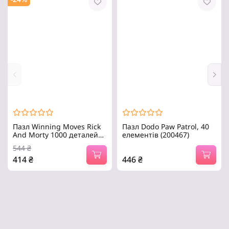
Пазл Winning Moves Rick
Пазл Dodo Paw Patrol, 40
And Morty 1000 деталей
елементів (200467)
(WM01737-ML1-6)
544
₴
414
₴
446
₴
Картонний пазл, Кількість
Вік: Від 3 років Розмір
елементів – 1000, картон.
готової картинки: 46х64 см
Кількість елементів: 40 шт.
Розміри коробки:
6.5х18х27.5 см.