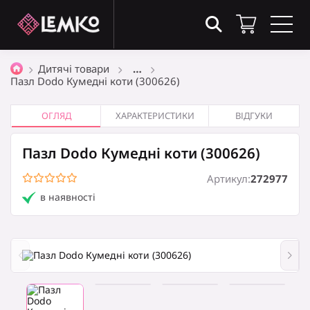
Товари в кошику
(0)
Дитячі товари
…
Пазл Dodo Кумедні коти (300626)
Загальна сума
0
₴
ОГЛЯД
ХАРАКТЕРИСТИКИ
ВІДГУКИ
Пазл Dodo Кумедні коти (300626)
Оформити замовлення
Артикул:
272977
в наявності
Кошик порожній