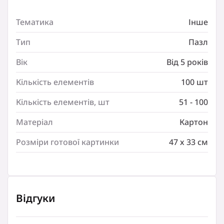
Вік:
Тематика
Інше
Від 5 років
Кількість елементів:
Тип
Пазл
100 шт
Кількість елементів, шт:
Вік
Від 5 років
51 – 100
Кількість елементів
100 шт
Матеріал:
Картон
Кількість елементів, шт
51 - 100
Розміри готової картинки:
47 х 33 см
Матеріал
Картон
Розміри готової картинки
47 х 33 см
Відгуки