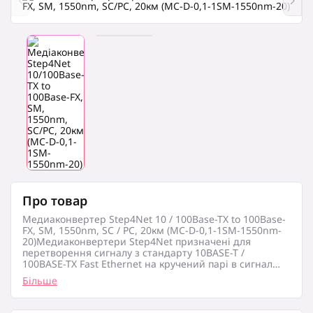
Про товар
Медиаконвертер Step4Net 10 / 100Base-TX to 100Base-
FX, SM, 1550nm, SC / PC, 20км (MC-D-0,1-1SM-1550nm-
20)Медиаконвертери Step4Net призначені для
перетворення сигналу з стандарту 10BASE-T /
100BASE-TX Fast Ethernet на кручений парі в сигнал
стандарту 100BASE-FX Fast Ethernet по одномодовому
Більше
оптоволокну.Підтримуючи технологію WDM,
медиаконвертери Step4Net дозволяють одночасно
передавати і отримувати сигнали на довжинах хвиль