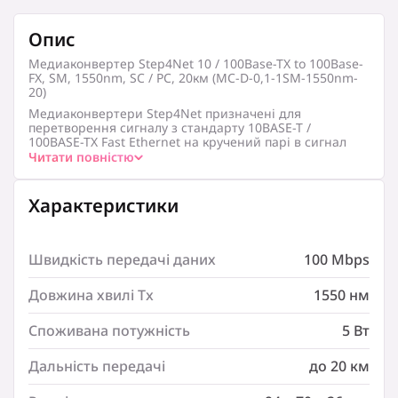
Опис
Медиаконвертер Step4Net 10 / 100Base-TX to 100Base-
FX, SM, 1550nm, SC / PC, 20км (MC-D-0,1-1SM-1550nm-
20)
Медиаконвертери Step4Net призначені для
перетворення сигналу з стандарту 10BASE-T /
100BASE-TX Fast Ethernet на кручений парі в сигнал
стандарту 100BASE-FX Fast Ethernet по одномодовому
Читати повністю
оптоволокну.
Підтримуючи технологію WDM, медиаконвертери
Характеристики
Step4Net дозволяють одночасно передавати і
отримувати сигнали на довжинах хвиль 1310 нм і
1550 нм по одному оптичному волокну на відстань до
20 км.
Швидкість передачі даних
100 Mbps
Кожен медіаконвертер оснащений 1 портом RJ-45 для
витої пари і 1 портом для оптичного кабелю (SC-
Довжина хвилі Tx
1550 нм
конектор) і може використовуватися, як окремий
пристрій або встановлюватися в універсальне 14-
слотове шасі для медиаконвертеров – FoxGate EC-F14 і
Споживана потужність
5 Вт
Step4Net MC-F14.
Компанія Step4net була заснована командою
Дальність передачі
до 20 км
професіоналів в сфері телекомунікацій, які знають
реальні потреби і особливості ринку. Саме тому при