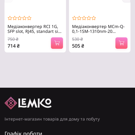
Медіаконвертер RCI 1G,
Медіаконвертер MCm-Q-
SFP slot, RJ45, standart size
0,1-1SM-1310nm-20
metal case (RCI300S-G)
Step4Net
750
₴
530
₴
714
₴
505
₴
Інтернет-магазин товарів для дому та побуту
Графік роботи