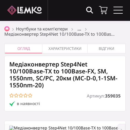
Товари в кошику
(0)
Ноутбуки та комп’ютери
…
Медіаконвертер Step4Net 10/100Base-TX to 100Bas…
Загальна сума
0
₴
ОГЛЯД
ХАРАКТЕРИСТИКИ
ВІДГУКИ
Медіаконвертер Step4Net
Оформити замовлення
10/100Base-TX to 100Base-FX, SM,
1550nm, SC/PC, 20км (MC-D-0,1-1SM-
1550nm-20)
Кошик порожній
Артикул:
359035
в наявності