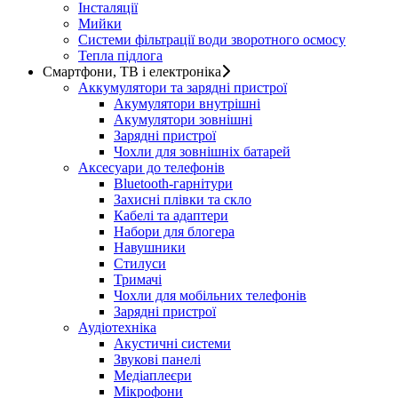
Інсталяції
Мийки
Системи фільтрації води зворотного осмосу
Тепла підлога
Смартфони, ТВ і електроніка
Аккумулятори та зарядні пристрої
Акумулятори внутрішні
Акумулятори зовнішні
Зарядні пристрої
Чохли для зовнішніх батарей
Аксесуари до телефонів
Bluetooth-гарнітури
Захисні плівки та скло
Кабелі та адаптери
Набори для блогера
Навушники
Стилуси
Тримачі
Чохли для мобільних телефонів
Зарядні пристрої
Аудіотехніка
Акустичні системи
Звукові панелі
Медіаплеєри
Мікрофони