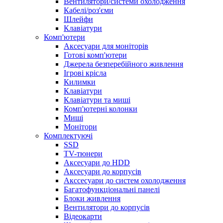
Вентилятори/системи охолодження
Кабелі/роз'єми
Шлейфи
Клавіатури
Комп'ютери
Аксесуари для моніторів
Готові комп'ютери
Джерела безперебійного живлення
Ігрові крісла
Килимки
Клавіатури
Клавіатури та миші
Комп'ютерні колонки
Миші
Монітори
Комплектуючi
SSD
TV-тюнери
Аксесуари до HDD
Аксесуари до корпусів
Акссесуари до систем охолодження
Багатофункціональні панелі
Блоки живлення
Вентилятори до корпусів
Відеокарти