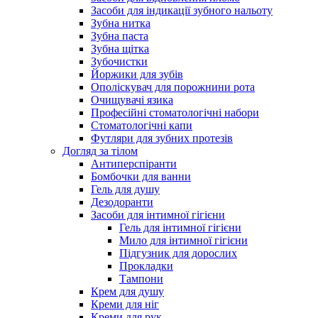
Засоби для індикації зубного нальоту
Зубна нитка
Зубна паста
Зубна щітка
Зубочистки
Йоржики для зубів
Ополіскувач для порожнини рота
Очищувачі язика
Професійні стоматологічні набори
Стоматологічні капи
Футляри для зубних протезів
Догляд за тілом
Антиперспіранти
Бомбочки для ванни
Гель для душу
Дезодоранти
Засоби для інтимної гігієни
Гель для інтимної гігієни
Мило для інтимної гігієни
Підгузник для дорослих
Прокладки
Тампони
Крем для душу
Креми для ніг
Креми для рук