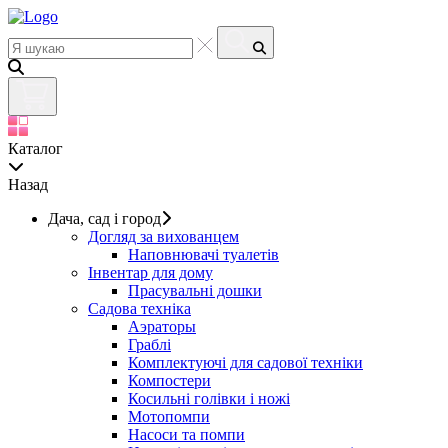
Каталог
Назад
Дача, сад і город
Догляд за вихованцем
Наповнювачі туалетів
Інвентар для дому
Прасувальні дошки
Садова техніка
Аэраторы
Граблі
Комплектуючі для садової техніки
Компостери
Косильні голівки і ножі
Мотопомпи
Насоси та помпи