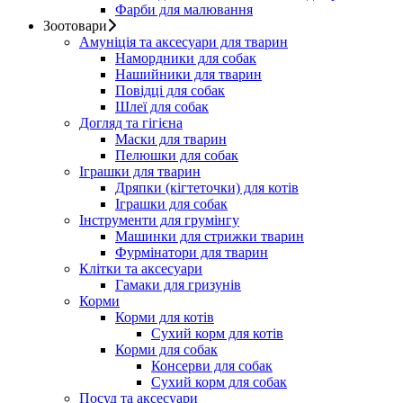
Фарби для малювання
Зоотовари
Амуніція та аксесуари для тварин
Намордники для собак
Нашийники для тварин
Повідці для собак
Шлеї для собак
Догляд та гігієна
Маски для тварин
Пелюшки для собак
Іграшки для тварин
Дряпки (кігтеточки) для котів
Іграшки для собак
Інструменти для грумінгу
Машинки для стрижки тварин
Фурмінатори для тварин
Клітки та аксесуари
Гамаки для гризунів
Корми
Корми для котів
Сухий корм для котів
Корми для собак
Консерви для собак
Сухий корм для собак
Посуд та аксесуари