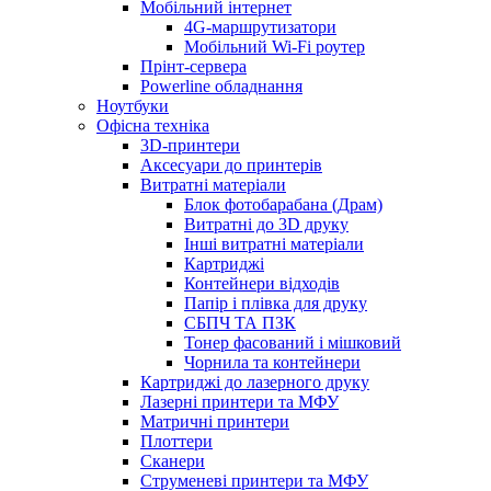
Мобільний інтернет
4G-маршрутизатори
Мобільний Wi-Fi роутер
Прінт-сервера
Рowerline обладнання
Ноутбуки
Офісна техніка
3D-принтери
Аксесуари до принтерів
Витратні матеріали
Блок фотобарабана (Драм)
Витратні до 3D друку
Інші витратні матеріали
Картриджі
Контейнери відходів
Папір і плівка для друку
СБПЧ ТА ПЗК
Тонер фасований і мішковий
Чорнила та контейнери
Картриджі до лазерного друку
Лазерні принтери та МФУ
Матричні принтери
Плоттери
Сканери
Струменеві принтери та МФУ