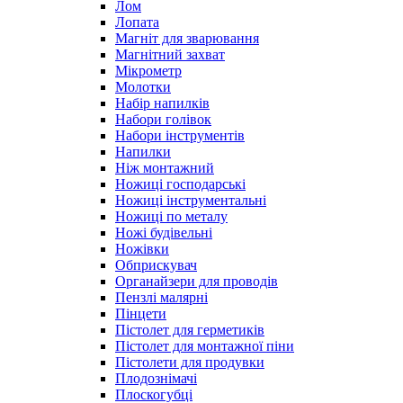
Лом
Лопата
Магніт для зварювання
Магнітний захват
Мікрометр
Молотки
Набір напилків
Набори голівок
Набори інструментів
Напилки
Ніж монтажний
Ножиці господарські
Ножиці інструментальні
Ножиці по металу
Ножі будівельні
Ножівки
Обприскувач
Органайзери для проводів
Пензлі малярні
Пінцети
Пістолет для герметиків
Пістолет для монтажної піни
Пістолети для продувки
Плодознімачі
Плоскогубці