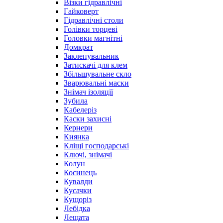
Візки гідравлічні
Гайковерт
Гідравлічні столи
Голівки торцеві
Головки магнітні
Домкрат
Заклепувальник
Затискачі для клем
Збільшувальне скло
Зварювальні маски
Знімач ізоляції
Зубила
Кабелеріз
Каски захисні
Кернери
Киянка
Кліщі господарські
Ключі, знімачі
Колун
Косинець
Кувалди
Кусачки
Кущоріз
Лебідка
Лещата