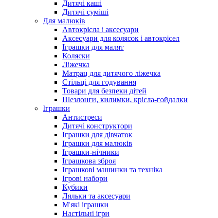
Дитячі каші
Дитячі суміші
Для малюків
Автокрісла і аксесуари
Аксесуари для колясок і автокрісел
Іграшки для малят
Коляски
Ліжечка
Матрац для дитячого ліжечка
Стільці для годування
Товари для безпеки дітей
Шезлонги, килимки, крісла-гойдалки
Іграшки
Антистреси
Дитячі конструктори
Іграшки для дівчаток
Іграшки для малюків
Іграшки-нічники
Іграшкова зброя
Іграшкові машинки та техніка
Ігрові набори
Кубики
Ляльки та аксесуари
М'які іграшки
Настільні ігри