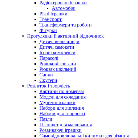
Радіокеровані іграшки
Автомобілі
Різні іграшки
Транспорт
Трансформери та роботи
Фігурки
Прогулянки й активний відпочинок
Дитячі велосипеди
Дитячі самокати
Ігрові комплекси
Парасолі
Роликові ковзани
Рюкзак шкільний
Санки
Скутери
Розвиток і творчість
Картини по номерам
Моделі для складання
Музичні іграшки
Набори для ліплення
Набори для творчості
Пазли
Планшет для малювання
Розвиваючі іграшки
Самовідновлювальні килимки для різання