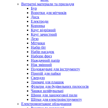
Витратні матеріали та приладдя
Бур
Воротки для мітчиків
Диск
Електроди
Коронка
Круг відрізний
Круг зачистний
Лезо
Мітчики
Набір біт
Набір насадок
Набори фрез
Наждачний папір
Ніж змінний
Подовжувачі для інструменту
Припій для пайки
Свердло
Тримачі для плашок
Фільтри для будівельних пилососів
Чашки шліфувальні
Шини для ланцюгової пили
Щітки для електроінструменту
Електромонтажне обладнання