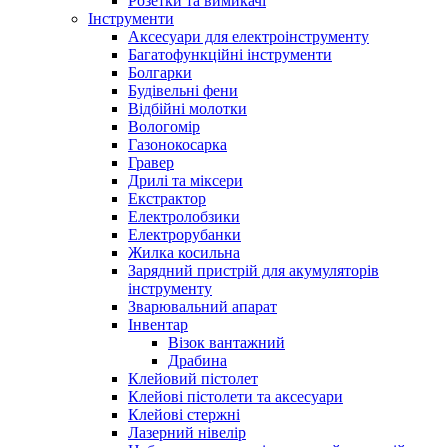
Розетки та вимикачі
Інструменти
Аксесуари для електроінструменту
Багатофункційні інструменти
Болгарки
Будівельні фени
Відбійні молотки
Вологомір
Газонокосарка
Гравер
Дрилі та міксери
Екстрактор
Електролобзики
Електрорубанки
Жилка косильна
Зарядний пристрій для акумуляторів
інструменту
Зварювальний апарат
Інвентар
Візок вантажний
Драбина
Клейовий пістолет
Клейові пістолети та аксесуари
Клейові стержні
Лазерний нівелір