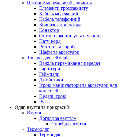
Пасивне мережеве обладнання
Елементи грозозахисту
Кабель мережевий
Кабель телефонний
Ковпачок конектора
Конектор
Оптоволоконне устаткування
Патч-корд
Розетки та короба
Шафи та аксесуари
Товари для геймерів
Важіль перемикання передач
Гарнітури
Геймпади
Джойстики
Ігрові маніпулятори та аксесуари для
консолей
Педалі ігрові
Рулі
Одяг, взуття та прикраси
Взуття
Догляд за взуттям
Спреї для взуття
Термоодяг
Термоодяг