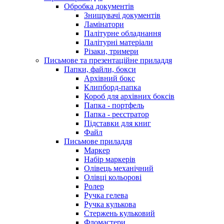
Обробка документів
Знищувачі документів
Ламінатори
Палітурне обладнання
Палітурні матеріали
Різаки, тримери
Письмове та презентаційне приладдя
Папки, файли, бокси
Архівний бокс
Клипборд-папка
Короб для архівних боксів
Папка - портфель
Папка - реєстратор
Підставки для книг
Файл
Письмове приладдя
Маркер
Набір маркерів
Олівець механічний
Олівці кольорові
Ролер
Ручка гелева
Ручка кулькова
Стержень кульковий
Фломастери