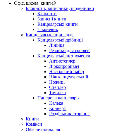
Офіс, школа, книги
Блокноти, записники, щоденники
Блокноти
Записні книги
Канцелярські книги
Тижневик
Канцелярське приладдя
Канцелярські дрібниці
Лінійка
Резинки для грошей
Канцелярські інструменти
Антистеплер
Діркопробивач
Настільний набір
Ніж канцелярський
Ножиці
Степлер
Точилка
Паперова канцелярія
Калька
Конверт
Роздільник сторінок
Книги
Комікси
Офісне приладдя