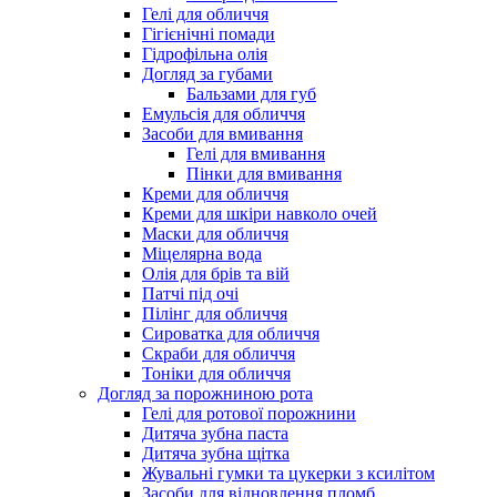
Гелі для обличчя
Гігієнічні помади
Гідрофільна олія
Догляд за губами
Бальзами для губ
Емульсія для обличчя
Засоби для вмивання
Гелі для вмивання
Пінки для вмивання
Креми для обличчя
Креми для шкіри навколо очей
Маски для обличчя
Міцелярна вода
Олія для брів та вій
Патчі під очі
Пілінг для обличчя
Сироватка для обличчя
Скраби для обличчя
Тоніки для обличчя
Догляд за порожниною рота
Гелі для ротової порожнини
Дитяча зубна паста
Дитяча зубна щітка
Жувальні гумки та цукерки з ксилітом
Засоби для відновлення пломб