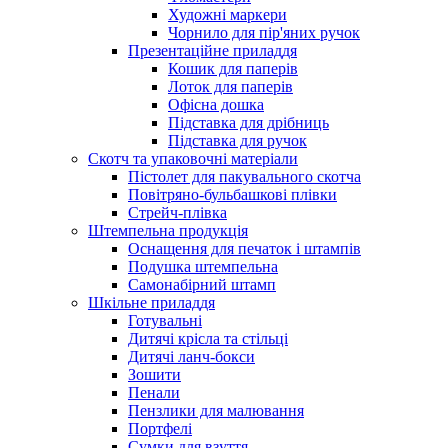
Художні маркери
Чорнило для пір'яних ручок
Презентаційне приладдя
Кошик для паперів
Лоток для паперів
Офісна дошка
Підставка для дрібниць
Підставка для ручок
Скотч та упаковочні матеріали
Пістолет для пакувального скотча
Повітряно-бульбашкові плівки
Стрейч-плівка
Штемпельна продукція
Оснащення для печаток і штампів
Подушка штемпельна
Самонабірний штамп
Шкільне приладдя
Готувальні
Дитячі крісла та стільці
Дитячі ланч-бокси
Зошити
Пенали
Пензлики для малювання
Портфелі
Сумки для взуття