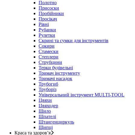
Полотно
Присоски
Пробійники
Просікач
Рівні
Рубанки
Рулетки
Скрині та сумки для інструментів
Сокири
Стамески
Степлери
Струбцини
Терки будівельні
Тримач інструменту
Тримачі насадок
Трубогиб
Труборіз
Універсальний інструмент MULTI-TOOL
Цвяхи
Цвяходер
Шило
Шпателі
Штангенциркуль
Щипці
Краса та здоров’я