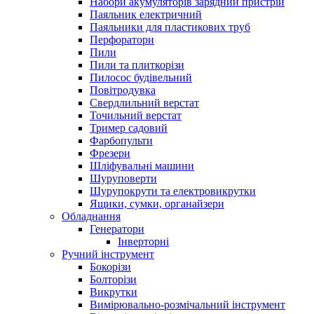
Набори акумуляторів зарядний пристрій
Паяльник електричний
Паяльники для пластикових труб
Перфоратори
Пили
Пили та плиткорізи
Пилосос будівельний
Повітродувка
Свердлильний верстат
Точильний верстат
Тример садовий
Фарбопульти
Фрезери
Шліфувальні машини
Шуруповерти
Шурупокрути та електровикрутки
Ящики, сумки, органайзери
Обладнання
Генератори
Інверторні
Ручний інструмент
Бокорізи
Болторізи
Викрутки
Вимірювально-розмічальний інструмент