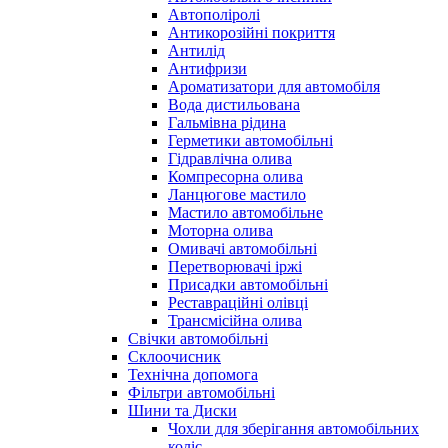
Автополіролі
Антикорозійні покриття
Антилід
Антифризи
Ароматизатори для автомобіля
Вода дистильована
Гальмівна рідина
Герметики автомобільні
Гідравлічна олива
Компресорна олива
Ланцюгове мастило
Мастило автомобільне
Моторна олива
Омивачі автомобільні
Перетворювачі іржі
Присадки автомобільні
Реставраційні олівці
Трансмісійна олива
Свічки автомобільні
Склоочисник
Технічна допомога
Фільтри автомобільні
Шини та Диски
Чохли для зберігання автомобільних
коліс