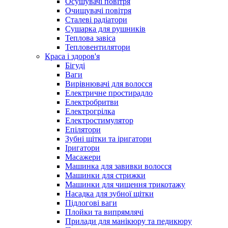
Осушувачі повітря
Очищувачі повітря
Сталеві радіатори
Сушарка для рушників
Теплова завіса
Тепловентилятори
Краса і здоров'я
Бігуді
Ваги
Вирівнювачі для волосся
Електричне простирадло
Електробритви
Електрогрілка
Електростимулятор
Епілятори
Зубні щітки та іригатори
Іригатори
Масажери
Машинка для завивки волосся
Машинки для стрижки
Машинки для чищення трикотажу
Насадка для зубної щітки
Підлогові ваги
Плойки та випрямлячі
Прилади для манікюру та педикюру