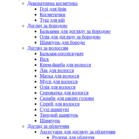
Декоративна косметика
Гелі для брів
Косметички
Туш для вій
Догляд за бородою
Бальзами для догляду за бородою
Олія для догляду за бородою
Шампунь для бороди
Догляд за волоссям
Бальзам-ополіскувач
Віск
Крем-фарба для волосся
Лак для волосся
Маска для волосся
Муси для волосся
Олія для волосся
Сироватка для волосся
Скраби для шкіри голови
Спрей для волосся
Сухі шампуні
Твердий шампунь
Шампунь
Догляд за обличчям
Аксесуари для догляду за обличчям
Ролери для обличчя