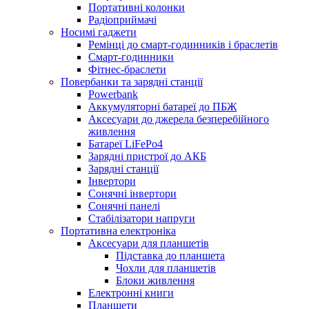
Портативні колонки
Радіоприймачі
Носимі гаджети
Ремінці до смарт-годинників і браслетів
Смарт-годинники
Фітнес-браслети
Повербанки та зарядні станції
Powerbank
Аккумуляторні батареї до ПБЖ
Аксесуари до джерела безперебійного
живлення
Батареї LiFePo4
Зарядні пристрої до АКБ
Зарядні станції
Інвертори
Сонячні інвертори
Сонячні панелі
Стабілізатори напруги
Портативна електроніка
Аксесуари для планшетів
Підставка до планшета
Чохли для планшетів
Блоки живлення
Електронні книги
Планшети