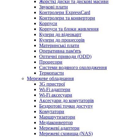
Жорсткі диски та дискові масиви
Звукові плати
Контролери ExpressCard
Контролери та конвертори
Корпуси
Корпуси та блоки живлення
Кулери до відеокарт
Кулери до процесорів
Материнські плати
Оперативна пам'ять
Оптичні приводи (ODD)
Процесори
Системи водяного охолодження
Термопасти
Мережеве обладнання
3G пристрої
Wi-Fi адаптери
Wi-Fi аксесуари
Аксесуари до комутаторів
Бездротові точки доступу
Комутатори
Маршрутизатори
Медіаконвертор
Мережеві адаптери
Мережеві сховища (NAS)