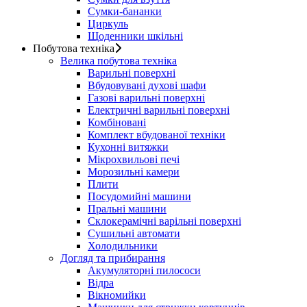
Сумки-бананки
Циркуль
Щоденники шкільні
Побутова техніка
Велика побутова техніка
Варильні поверхні
Вбудовувані духові шафи
Газові варильні поверхні
Електричні варильні поверхні
Комбіновані
Комплект вбудованої техніки
Кухонні витяжки
Мікрохвильові печі
Морозильні камери
Плити
Посудомийні машини
Пральні машини
Склокерамічні варільні поверхні
Сушильні автомати
Холодильники
Догляд та прибирання
Акумуляторні пилососи
Відра
Вікномийки