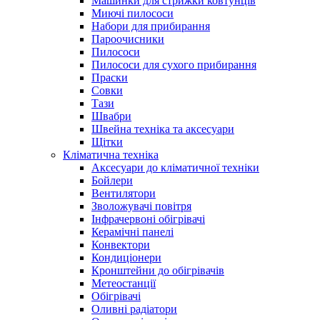
Машинки для стрижки ковтунців
Миючі пилососи
Набори для прибирання
Пароочисники
Пилососи
Пилососи для сухого прибирання
Праски
Совки
Тази
Швабри
Швейна техніка та аксесуари
Щітки
Кліматична техніка
Аксесуари до кліматичної техніки
Бойлери
Вентилятори
Зволожувачі повітря
Інфрачервоні обігрівачі
Керамічні панелі
Конвектори
Кондиціонери
Кронштейни до обігрівачів
Метеостанції
Обігрівачі
Оливні радіатори