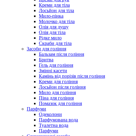
Креми для тіла
Лосьйон для тіла
Мило-пінка
Молочко для тіла
Олія для душу
Олія для тіла
Рідке мило
Скраби для тіла
Засоби для гоління
Бальзам після гоління
Бритва
Гель для гоління
Змінні касети
Камінь від порізів після гоління
Креми для гоління
Лосьйон після гоління
Мило для гоління
Піна для гоління
Помазок для гоління
Парфуми
Одеколони
Парфумована вода
Туалетна вода
Парфуми