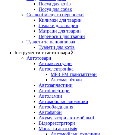
Посуд для котів
Посуд для собак
Спальні місця та переноски
Килимки для тварин
Лежаки для тварин
Матраци для тварин
Переноски для тварин
Туалети та наповнювач
Туалети для котів
Інструменти та автотовари
Автотовари
Автоаксессуари
Автоелектроніка
MP3-FM трансміттери
Автомагнітоли
Автозапчастини
Автоінвертори
Автолампи
Автомобільні зйомники
Автообладнання
Автофарби
Акумулятори автомобільні
Відеореєстратори
Масла та автохімія
Автомобільні очисники