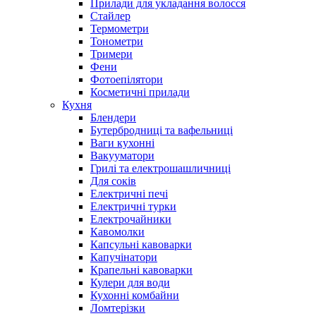
Прилади для укладання волосся
Стайлер
Термометри
Тонометри
Тримери
Фени
Фотоепілятори
Косметичні прилади
Кухня
Блендери
Бутербродниці та вафельниці
Ваги кухонні
Вакууматори
Грилі та електрошашличниці
Для соків
Електричні печі
Електричні турки
Електрочайники
Кавомолки
Капсульні кавоварки
Капучінатори
Крапельні кавоварки
Кулери для води
Кухонні комбайни
Ломтерізки