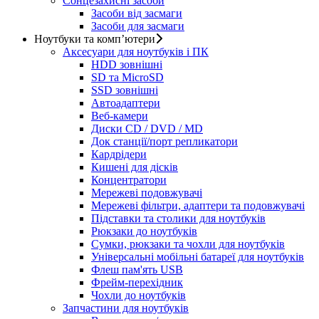
Сонцезахисні засоби
Засоби від засмаги
Засоби для засмаги
Ноутбуки та комп’ютери
Аксесуари для ноутбуків і ПК
HDD зовнішні
SD та MicroSD
SSD зовнішні
Автоадаптери
Веб-камери
Диски CD / DVD / MD
Док станції/порт репликатори
Кардрідери
Кишені для дісків
Концентратори
Мережеві подовжувачі
Мережеві фільтри, адаптери та подовжувачі
Підставки та столики для ноутбуків
Рюкзаки до ноутбуків
Сумки, рюкзаки та чохли для ноутбуків
Універсальні мобільні батареї для ноутбуків
Флеш пам'ять USB
Фрейм-перехідник
Чохли до ноутбуків
Запчастини для ноутбуків