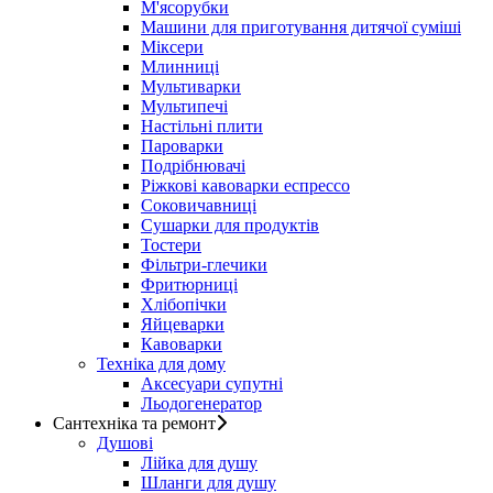
М'ясорубки
Машини для приготування дитячої суміші
Міксери
Млинниці
Мультиварки
Мультипечі
Настільні плити
Пароварки
Подрібнювачі
Ріжкові кавоварки еспрессо
Соковичавниці
Сушарки для продуктів
Тостери
Фільтри-глечики
Фритюрниці
Хлібопічки
Яйцеварки
Кавоварки
Техніка для дому
Аксесуари супутні
Льодогенератор
Сантехніка та ремонт
Душові
Лійка для душу
Шланги для душу