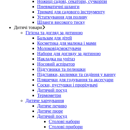
Ножиці садові, секатори, сучкорізи
Пневматичні шланги
Тримачі для садового інструменту
Устаткування для поливу
Шланги високого тиску
Дитячі товари
Гігієна та догляд за дитиною
Бальзам для дітей
Косметика для малюка і мами
Молоковідсмоктувачи
Набори для догляду за дитиною
Накладка на унітаз
Носовий аспіратор
Підгузники та пелюшки
Підставки, килимки та сидіння у ванну
Пляшечки для годування та аксесуари
Соски, пустушки і прорізувачі
Дитячий посуд
Термометри
Дитяче харчування
Дитяче печиво
Дитяче пюре
Дитячий посуд
Столові набори
Столові прибори