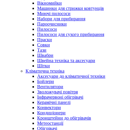
Вікномийки
Машинки для стрижки ковтунців
Миючі пилососи
Набори для прибирання
Пароочисники
Пилососи
Пилососи для сухого прибирання
Праски
Совки
Тази
Швабри
Швейна техніка та аксесуари
Щітки
Кліматична техніка
Аксесуари до кліматичної техніки
Бойлери
Вентилятори
Зволожувачі повітря
Інфрачервоні обігрівачі
Керамічні панелі
Конвектори
Кондиціонери
Кронштейни до обігрівачів
Метеостанції
Обігрівачі