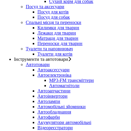
Сухий корм для собак
Посуд та аксесуари
Посуд для котів
Посуд для собак
Спальні місця та переноски
Килимки для тварин
Лежаки для тварин
Матраци для тварин
Переноски для тварин
Туалети та наповнювач
Туалети для котів
Інструменти та автотовари
Автотовари
Автоаксессуари
Автоелектроніка
MP3-FM трансміттери
Автомагнітоли
Автозапчастини
Автоінвертори
Автолампи
Автомобільні зйомники
Автообладнання
Автофарби
Акумулятори автомобільні
Відеореєстратори