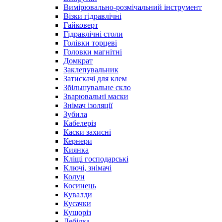
Вимірювально-розмічальний інструмент
Візки гідравлічні
Гайковерт
Гідравлічні столи
Голівки торцеві
Головки магнітні
Домкрат
Заклепувальник
Затискачі для клем
Збільшувальне скло
Зварювальні маски
Знімач ізоляції
Зубила
Кабелеріз
Каски захисні
Кернери
Киянка
Кліщі господарські
Ключі, знімачі
Колун
Косинець
Кувалди
Кусачки
Кущоріз
Лебідка