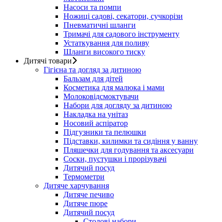
Насоси та помпи
Ножиці садові, секатори, сучкорізи
Пневматичні шланги
Тримачі для садового інструменту
Устаткування для поливу
Шланги високого тиску
Дитячі товари
Гігієна та догляд за дитиною
Бальзам для дітей
Косметика для малюка і мами
Молоковідсмоктувачи
Набори для догляду за дитиною
Накладка на унітаз
Носовий аспіратор
Підгузники та пелюшки
Підставки, килимки та сидіння у ванну
Пляшечки для годування та аксесуари
Соски, пустушки і прорізувачі
Дитячий посуд
Термометри
Дитяче харчування
Дитяче печиво
Дитяче пюре
Дитячий посуд
Столові набори