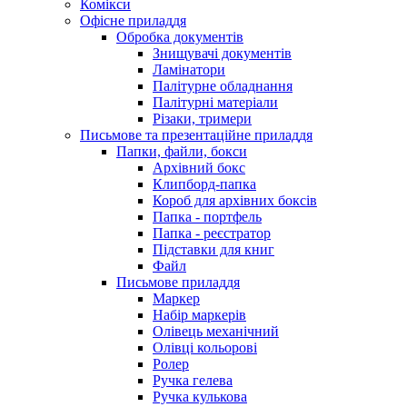
Комікси
Офісне приладдя
Обробка документів
Знищувачі документів
Ламінатори
Палітурне обладнання
Палітурні матеріали
Різаки, тримери
Письмове та презентаційне приладдя
Папки, файли, бокси
Архівний бокс
Клипборд-папка
Короб для архівних боксів
Папка - портфель
Папка - реєстратор
Підставки для книг
Файл
Письмове приладдя
Маркер
Набір маркерів
Олівець механічний
Олівці кольорові
Ролер
Ручка гелева
Ручка кулькова