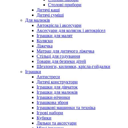
Столові прибори
Дитячі каші
Дитячі суміші
Для малюків
Автокрісла і аксесуари
Аксесуари для колясок і автокрісел
Іграшки для малят
Коляски
Ліжечка
Матрац для дитячого ліжечка
Стільці для годування
Товари для безпеки дітей
Шезлонги, килимки, крісла-гойдалки
Іграшки
Антистреси
Дитячі конструктори
Іграшки для дівчаток
Іграшки для малюків
Іграшки-нічники
Іграшкова зброя
Іграшкові машинки та техніка
Ігрові набори
Кубики
Ляльки та аксесуари