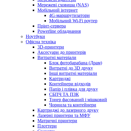
Мережеві сховища (NAS)
Мобільний інтернет
4G-маршрутизатори
Мобільний Wi-Fi роутер
Прінт-сервера
Рowerline обладнання
Ноутбуки
Офісна техніка
3D-принтери
Аксесуари до принтерів
Витратні матеріали
Блок фотобарабана (Драм)
Витратні до 3D друку
Інші витратні матеріали
Картриджі
Контейнери відходів
Папір і плівка для друку
СБПЧ ТА ПЗК
Тонер фасований і мішковий
Чорнила та контейнери
Картриджі до лазерного друку
Лазерні принтери та МФУ
Матричні принтери
Плоттери