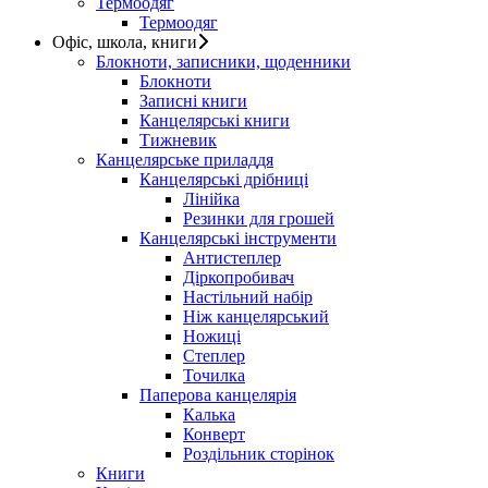
Термоодяг
Термоодяг
Офіс, школа, книги
Блокноти, записники, щоденники
Блокноти
Записні книги
Канцелярські книги
Тижневик
Канцелярське приладдя
Канцелярські дрібниці
Лінійка
Резинки для грошей
Канцелярські інструменти
Антистеплер
Діркопробивач
Настільний набір
Ніж канцелярський
Ножиці
Степлер
Точилка
Паперова канцелярія
Калька
Конверт
Роздільник сторінок
Книги