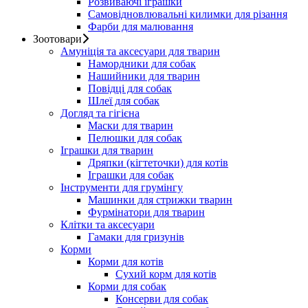
Розвиваючі іграшки
Самовідновлювальні килимки для різання
Фарби для малювання
Зоотовари
Амуніція та аксесуари для тварин
Намордники для собак
Нашийники для тварин
Повідці для собак
Шлеї для собак
Догляд та гігієна
Маски для тварин
Пелюшки для собак
Іграшки для тварин
Дряпки (кігтеточки) для котів
Іграшки для собак
Інструменти для грумінгу
Машинки для стрижки тварин
Фурмінатори для тварин
Клітки та аксесуари
Гамаки для гризунів
Корми
Корми для котів
Сухий корм для котів
Корми для собак
Консерви для собак