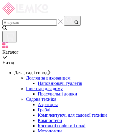
Каталог
Назад
Дача, сад і город
Догляд за вихованцем
Наповнювачі туалетів
Інвентар для дому
Прасувальні дошки
Садова техніка
Аэраторы
Граблі
Комплектуючі для садової техніки
Компостери
Косильні голівки і ножі
Мотопомпи