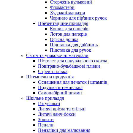
Стержень кульковий
Фломастери
Художні маркери
Чорнило для пір'яних ручок
Презентаційне приладдя
Кошик для паперів
Лоток для паперів
Офісна дошка
Підставка для дрібниць
Підставка для ручок
Скотч та упаковочні матеріали
Пістолет для пакувального скотча
Повітряно-бульбашкові плівки
Стрейч-плівка
Штемпельна продукція
Оснащення для печаток і штампів
Подушка штемпельна
Самонабірний штамп
Шкільне приладдя
Готувальні
Дитячі крісла та стільці
Дитячі ланч-бокси
Зошити
Пенали
Пензлики для малювання