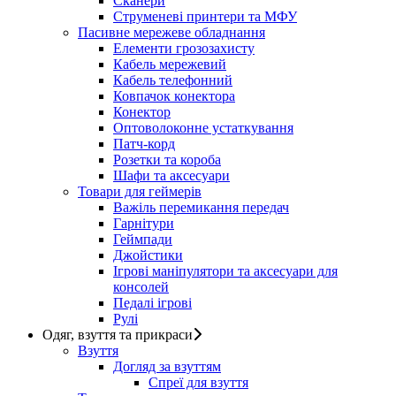
Сканери
Струменеві принтери та МФУ
Пасивне мережеве обладнання
Елементи грозозахисту
Кабель мережевий
Кабель телефонний
Ковпачок конектора
Конектор
Оптоволоконне устаткування
Патч-корд
Розетки та короба
Шафи та аксесуари
Товари для геймерів
Важіль перемикання передач
Гарнітури
Геймпади
Джойстики
Ігрові маніпулятори та аксесуари для
консолей
Педалі ігрові
Рулі
Одяг, взуття та прикраси
Взуття
Догляд за взуттям
Спреї для взуття