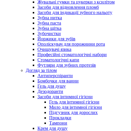
Жувальні гумки та цукерки з ксилітом
Засоби для відновлення пломб
Засоби для індикації зубного нальоту
Зубна нитка
Зубна паста
Зубна щітка
Зубочистки
Йоржики для зубів
Ополіскувач для порожнини рота
Очищувачі язика
Професійні стоматологічні набори
Стоматологічні капи
Футляри для зубних протезів
Догляд за тілом
Антиперспіранти
Бомбочки для ванни
Гель для душу
Дезодоранти
Засоби для інтимної гігієни
Гель для інтимної гігієни
Мило для інтимної гігієни
Підгузник для дорослих
Прокладки
Тампони
Крем для душу