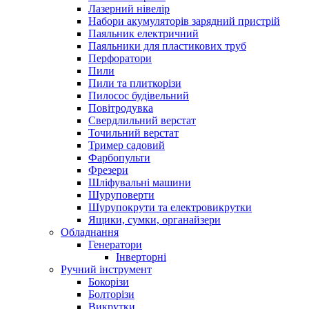
Лазерний нівелір
Набори акумуляторів зарядний пристрій
Паяльник електричний
Паяльники для пластикових труб
Перфоратори
Пили
Пили та плиткорізи
Пилосос будівельний
Повітродувка
Свердлильний верстат
Точильний верстат
Тример садовий
Фарбопульти
Фрезери
Шліфувальні машини
Шуруповерти
Шурупокрути та електровикрутки
Ящики, сумки, органайзери
Обладнання
Генератори
Інверторні
Ручний інструмент
Бокорізи
Болторізи
Викрутки