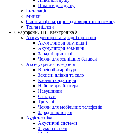
Лійка для душу
Шланги для душу
Інсталяції
Мийки
Системи фільтрації води зворотного осмосу
Тепла підлога
Смартфони, ТВ і електроніка
Аккумулятори та зарядні пристрої
Акумулятори внутрішні
Акумулятори зовнішні
Зарядні пристрої
Чохли для зовнішніх батарей
Аксесуари до телефонів
Bluetooth-гарнітури
Захисні плівки та скло
Кабелі та адаптери
Набори для блогера
Навушники
Стилуси
Тримачі
Чохли для мобільних телефонів
Зарядні пристрої
Аудіотехніка
Акустичні системи
Звукові панелі