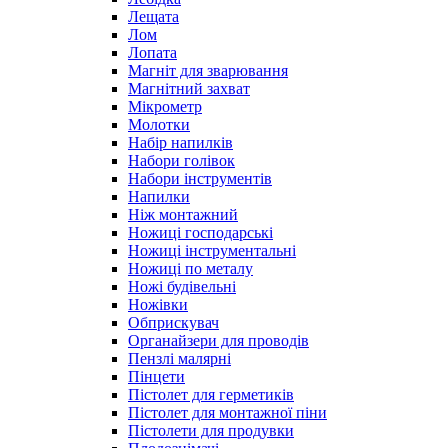
Лещата
Лом
Лопата
Магніт для зварювання
Магнітний захват
Мікрометр
Молотки
Набір напилків
Набори голівок
Набори інструментів
Напилки
Ніж монтажний
Ножиці господарські
Ножиці інструментальні
Ножиці по металу
Ножі будівельні
Ножівки
Обприскувач
Органайзери для проводів
Пензлі малярні
Пінцети
Пістолет для герметиків
Пістолет для монтажної піни
Пістолети для продувки