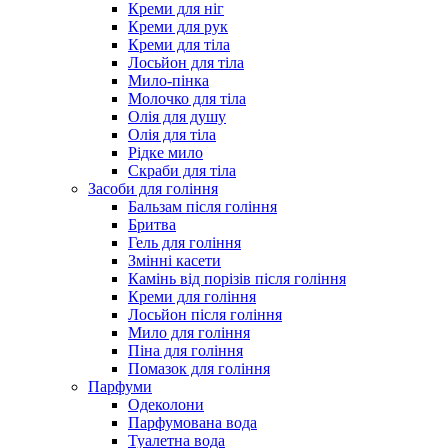
Креми для ніг
Креми для рук
Креми для тіла
Лосьйон для тіла
Мило-пінка
Молочко для тіла
Олія для душу
Олія для тіла
Рідке мило
Скраби для тіла
Засоби для гоління
Бальзам після гоління
Бритва
Гель для гоління
Змінні касети
Камінь від порізів після гоління
Креми для гоління
Лосьйон після гоління
Мило для гоління
Піна для гоління
Помазок для гоління
Парфуми
Одеколони
Парфумована вода
Туалетна вода