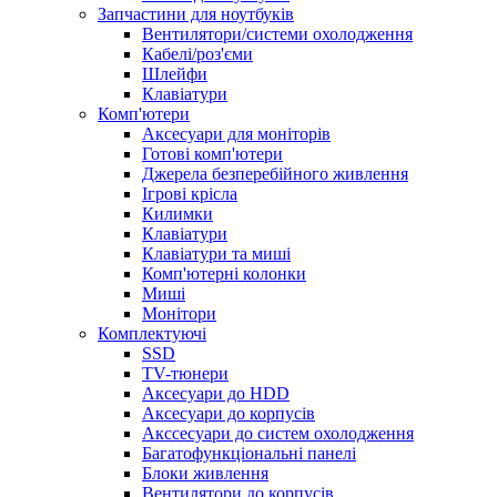
Запчастини для ноутбуків
Вентилятори/системи охолодження
Кабелі/роз'єми
Шлейфи
Клавіатури
Комп'ютери
Аксесуари для моніторів
Готові комп'ютери
Джерела безперебійного живлення
Ігрові крісла
Килимки
Клавіатури
Клавіатури та миші
Комп'ютерні колонки
Миші
Монітори
Комплектуючi
SSD
TV-тюнери
Аксесуари до HDD
Аксесуари до корпусів
Акссесуари до систем охолодження
Багатофункціональні панелі
Блоки живлення
Вентилятори до корпусів