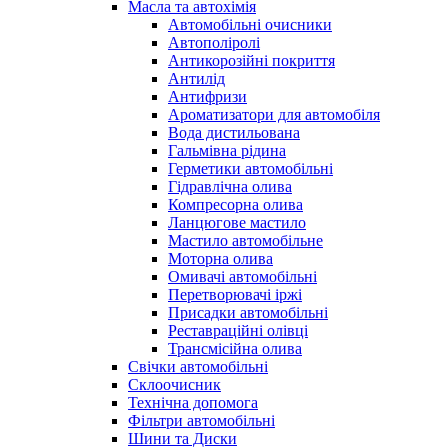
Масла та автохімія
Автомобільні очисники
Автополіролі
Антикорозійні покриття
Антилід
Антифризи
Ароматизатори для автомобіля
Вода дистильована
Гальмівна рідина
Герметики автомобільні
Гідравлічна олива
Компресорна олива
Ланцюгове мастило
Мастило автомобільне
Моторна олива
Омивачі автомобільні
Перетворювачі іржі
Присадки автомобільні
Реставраційні олівці
Трансмісійна олива
Свічки автомобільні
Склоочисник
Технічна допомога
Фільтри автомобільні
Шини та Диски