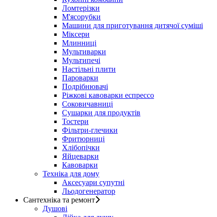
Ломтерізки
М'ясорубки
Машини для приготування дитячої суміші
Міксери
Млинниці
Мультиварки
Мультипечі
Настільні плити
Пароварки
Подрібнювачі
Ріжкові кавоварки еспрессо
Соковичавниці
Сушарки для продуктів
Тостери
Фільтри-глечики
Фритюрниці
Хлібопічки
Яйцеварки
Кавоварки
Техніка для дому
Аксесуари супутні
Льодогенератор
Сантехніка та ремонт
Душові