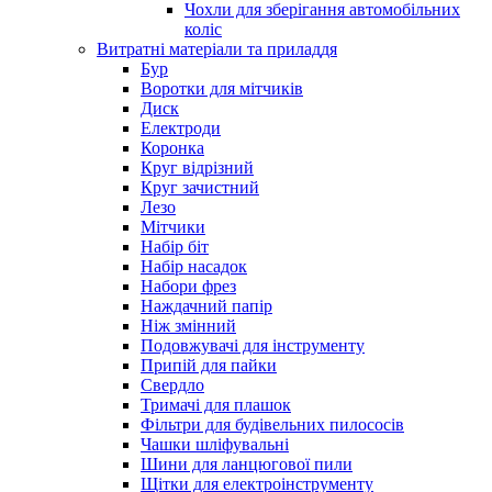
Чохли для зберігання автомобільних
коліс
Витратні матеріали та приладдя
Бур
Воротки для мітчиків
Диск
Електроди
Коронка
Круг відрізний
Круг зачистний
Лезо
Мітчики
Набір біт
Набір насадок
Набори фрез
Наждачний папір
Ніж змінний
Подовжувачі для інструменту
Припій для пайки
Свердло
Тримачі для плашок
Фільтри для будівельних пилососів
Чашки шліфувальні
Шини для ланцюгової пили
Щітки для електроінструменту