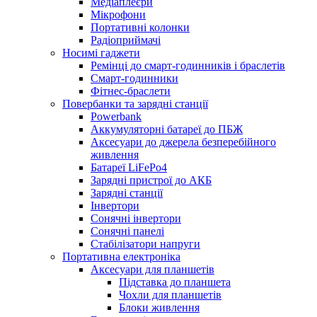
Медіаплеєри
Мікрофони
Портативні колонки
Радіоприймачі
Носимі гаджети
Ремінці до смарт-годинників і браслетів
Смарт-годинники
Фітнес-браслети
Повербанки та зарядні станції
Powerbank
Аккумуляторні батареї до ПБЖ
Аксесуари до джерела безперебійного
живлення
Батареї LiFePo4
Зарядні пристрої до АКБ
Зарядні станції
Інвертори
Сонячні інвертори
Сонячні панелі
Стабілізатори напруги
Портативна електроніка
Аксесуари для планшетів
Підставка до планшета
Чохли для планшетів
Блоки живлення