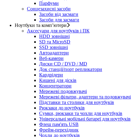
Парфуми
Сонцезахисні засоби
Засоби від засмаги
Засоби для засмаги
Ноутбуки та комп’ютери
Аксесуари для ноутбуків і ПК
HDD зовнішні
SD та MicroSD
SSD зовнішні
Автоадаптери
Веб-камери
Диски CD / DVD / MD
Док станції/порт репликатори
Кардрідери
Кишені для дісків
Концентратори
Мережеві подовжувачі
Мережеві фільтри, адаптери та подовжувачі
Підставки та столики для ноутбуків
Рюкзаки до ноутбуків
Сумки, рюкзаки та чохли для ноутбуків
Універсальні мобільні батареї для ноутбуків
Флеш пам'ять USB
Фрейм-перехідник
Чохли до ноутбуків