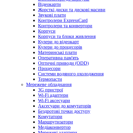
Відеокарти
Жорсткі диски та дискові масиви
Звукові плати
Контролери ExpressCard
Контролери та конвертори
Корпуси
Корпуси та блоки живлення
Кулери до відеокарт
Кулери до процесорів
Материнські плати
Оперативна пам'ять
Оптичні приводи (ODD)
Процесори
Системи водяного охолодження
Термопасти
Мережеве обладнання
3G пристрої
Wi-Fi адаптери
Wi-Fi аксесуари
Аксесуари до комутаторів
Бездротові точки доступу
Комутатори
Маршрутизатори
Медіаконвертор
Мережеві адаптери