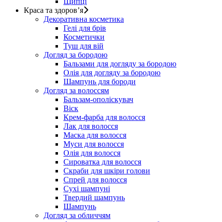
Щипці
Краса та здоров’я
Декоративна косметика
Гелі для брів
Косметички
Туш для вій
Догляд за бородою
Бальзами для догляду за бородою
Олія для догляду за бородою
Шампунь для бороди
Догляд за волоссям
Бальзам-ополіскувач
Віск
Крем-фарба для волосся
Лак для волосся
Маска для волосся
Муси для волосся
Олія для волосся
Сироватка для волосся
Скраби для шкіри голови
Спрей для волосся
Сухі шампуні
Твердий шампунь
Шампунь
Догляд за обличчям