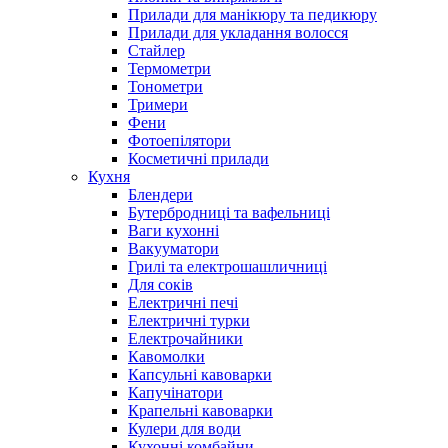
Прилади для манікюру та педикюру
Прилади для укладання волосся
Стайлер
Термометри
Тонометри
Тримери
Фени
Фотоепілятори
Косметичні прилади
Кухня
Блендери
Бутербродниці та вафельниці
Ваги кухонні
Вакууматори
Грилі та електрошашличниці
Для соків
Електричні печі
Електричні турки
Електрочайники
Кавомолки
Капсульні кавоварки
Капучінатори
Крапельні кавоварки
Кулери для води
Кухонні комбайни