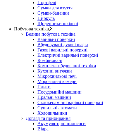
Портфелі
Сумки для взуття
Сумки-бананки
Циркуль
Щоденники шкільні
Побутова техніка
Велика побутова техніка
Варильні поверхні
Вбудовувані духові шафи
Газові варильні поверхні
Електричні варильні поверхні
Комбіновані
Комплект вбудованої техніки
Кухонні витяжки
Мікрохвильові печі
Морозильні камери
Плити
Посудомийні машини
Пральні машини
Склокерамічні варільні поверхні
Сушильні автомати
Холодильники
Догляд та прибирання
Акумуляторні пилососи
Відра