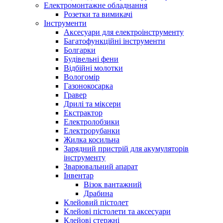
Електромонтажне обладнання
Розетки та вимикачі
Інструменти
Аксесуари для електроінструменту
Багатофункційні інструменти
Болгарки
Будівельні фени
Відбійні молотки
Вологомір
Газонокосарка
Гравер
Дрилі та міксери
Екстрактор
Електролобзики
Електрорубанки
Жилка косильна
Зарядний пристрій для акумуляторів
інструменту
Зварювальний апарат
Інвентар
Візок вантажний
Драбина
Клейовий пістолет
Клейові пістолети та аксесуари
Клейові стержні