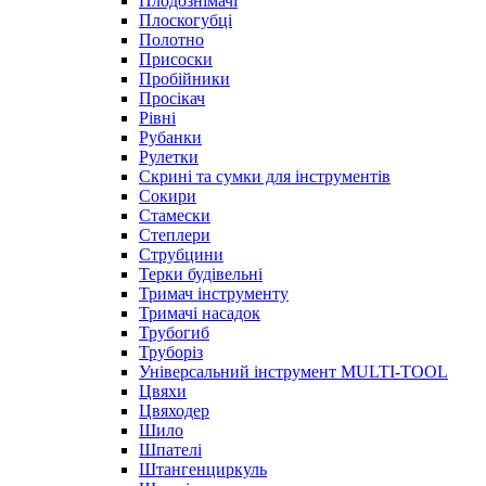
Плодознімачі
Плоскогубці
Полотно
Присоски
Пробійники
Просікач
Рівні
Рубанки
Рулетки
Скрині та сумки для інструментів
Сокири
Стамески
Степлери
Струбцини
Терки будівельні
Тримач інструменту
Тримачі насадок
Трубогиб
Труборіз
Універсальний інструмент MULTI-TOOL
Цвяхи
Цвяходер
Шило
Шпателі
Штангенциркуль