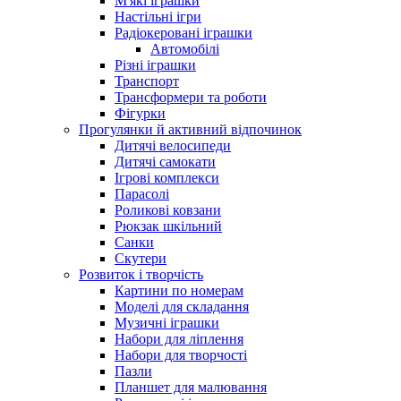
М'які іграшки
Настільні ігри
Радіокеровані іграшки
Автомобілі
Різні іграшки
Транспорт
Трансформери та роботи
Фігурки
Прогулянки й активний відпочинок
Дитячі велосипеди
Дитячі самокати
Ігрові комплекси
Парасолі
Роликові ковзани
Рюкзак шкільний
Санки
Скутери
Розвиток і творчість
Картини по номерам
Моделі для складання
Музичні іграшки
Набори для ліплення
Набори для творчості
Пазли
Планшет для малювання