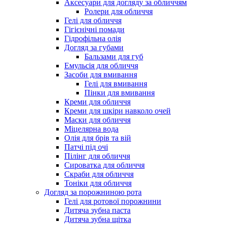
Аксесуари для догляду за обличчям
Ролери для обличчя
Гелі для обличчя
Гігієнічні помади
Гідрофільна олія
Догляд за губами
Бальзами для губ
Емульсія для обличчя
Засоби для вмивання
Гелі для вмивання
Пінки для вмивання
Креми для обличчя
Креми для шкіри навколо очей
Маски для обличчя
Міцелярна вода
Олія для брів та вій
Патчі під очі
Пілінг для обличчя
Сироватка для обличчя
Скраби для обличчя
Тоніки для обличчя
Догляд за порожниною рота
Гелі для ротової порожнини
Дитяча зубна паста
Дитяча зубна щітка