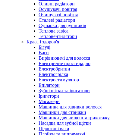
Оливні радіатори
Осушувачі повітря
Очищувачі повітря
Сталеві радіатори
Сушарка для рушників
Теплова завіса
Тепловентилятори
Краса і здоров'я
Бігуді
Ваги
Вирівнювачі для волосся
Електричне простирадло
Електробритви
Електрогрілка
Електростимулятор
Епілятори
Зубні щітки та іригатори
Іригатори
Масажери
Машинка для завивки волосся
Машинки для стрижки
Машинки для чищення трикотажу
Насадка для зубної щітки
Підлогові ваги
Плойки та випрямлячі