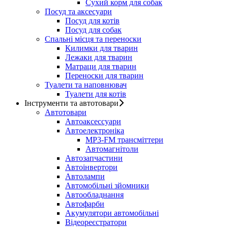
Сухий корм для собак
Посуд та аксесуари
Посуд для котів
Посуд для собак
Спальні місця та переноски
Килимки для тварин
Лежаки для тварин
Матраци для тварин
Переноски для тварин
Туалети та наповнювач
Туалети для котів
Інструменти та автотовари
Автотовари
Автоаксессуари
Автоелектроніка
MP3-FM трансміттери
Автомагнітоли
Автозапчастини
Автоінвертори
Автолампи
Автомобільні зйомники
Автообладнання
Автофарби
Акумулятори автомобільні
Відеореєстратори