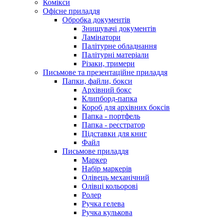
Комікси
Офісне приладдя
Обробка документів
Знищувачі документів
Ламінатори
Палітурне обладнання
Палітурні матеріали
Різаки, тримери
Письмове та презентаційне приладдя
Папки, файли, бокси
Архівний бокс
Клипборд-папка
Короб для архівних боксів
Папка - портфель
Папка - реєстратор
Підставки для книг
Файл
Письмове приладдя
Маркер
Набір маркерів
Олівець механічний
Олівці кольорові
Ролер
Ручка гелева
Ручка кулькова