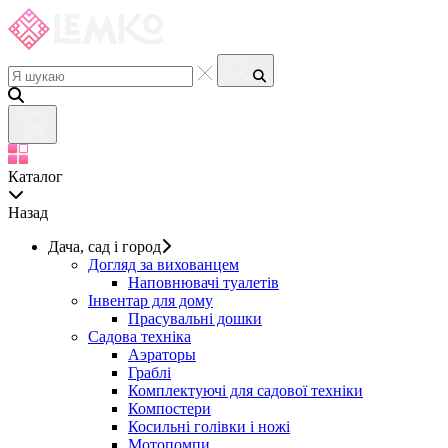
Каталог
Назад
Дача, сад і город
Догляд за вихованцем
Наповнювачі туалетів
Інвентар для дому
Прасувальні дошки
Садова техніка
Аэраторы
Граблі
Комплектуючі для садової техніки
Компостери
Косильні голівки і ножі
Мотопомпи