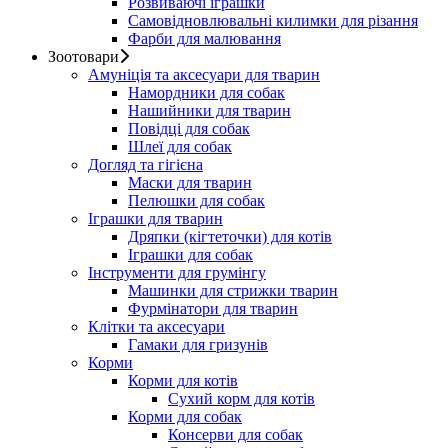
Розвиваючі іграшки
Самовідновлювальні килимки для різання
Фарби для малювання
Зоотовари
Амуніція та аксесуари для тварин
Намордники для собак
Нашийники для тварин
Повідці для собак
Шлеї для собак
Догляд та гігієна
Маски для тварин
Пелюшки для собак
Іграшки для тварин
Дряпки (кігтеточки) для котів
Іграшки для собак
Інструменти для грумінгу
Машинки для стрижки тварин
Фурмінатори для тварин
Клітки та аксесуари
Гамаки для гризунів
Корми
Корми для котів
Сухий корм для котів
Корми для собак
Консерви для собак