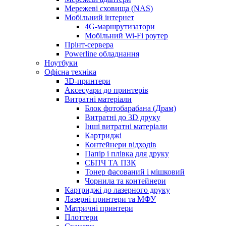
Мережеві сховища (NAS)
Мобільний інтернет
4G-маршрутизатори
Мобільний Wi-Fi роутер
Прінт-сервера
Рowerline обладнання
Ноутбуки
Офісна техніка
3D-принтери
Аксесуари до принтерів
Витратні матеріали
Блок фотобарабана (Драм)
Витратні до 3D друку
Інші витратні матеріали
Картриджі
Контейнери відходів
Папір і плівка для друку
СБПЧ ТА ПЗК
Тонер фасований і мішковий
Чорнила та контейнери
Картриджі до лазерного друку
Лазерні принтери та МФУ
Матричні принтери
Плоттери