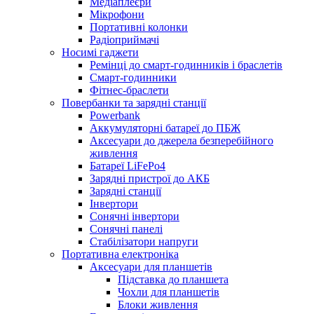
Медіаплеєри
Мікрофони
Портативні колонки
Радіоприймачі
Носимі гаджети
Ремінці до смарт-годинників і браслетів
Смарт-годинники
Фітнес-браслети
Повербанки та зарядні станції
Powerbank
Аккумуляторні батареї до ПБЖ
Аксесуари до джерела безперебійного
живлення
Батареї LiFePo4
Зарядні пристрої до АКБ
Зарядні станції
Інвертори
Сонячні інвертори
Сонячні панелі
Стабілізатори напруги
Портативна електроніка
Аксесуари для планшетів
Підставка до планшета
Чохли для планшетів
Блоки живлення