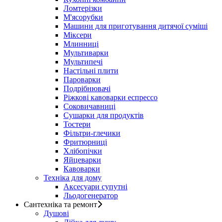
Ломтерізки
М'ясорубки
Машини для приготування дитячої суміші
Міксери
Млинниці
Мультиварки
Мультипечі
Настільні плити
Пароварки
Подрібнювачі
Ріжкові кавоварки еспрессо
Соковичавниці
Сушарки для продуктів
Тостери
Фільтри-глечики
Фритюрниці
Хлібопічки
Яйцеварки
Кавоварки
Техніка для дому
Аксесуари супутні
Льодогенератор
Сантехніка та ремонт
Душові