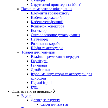
Сканери
Струменеві принтери та МФУ
Пасивне мережеве обладнання
Елементи грозозахисту
Кабель мережевий
Кабель телефонний
Ковпачок конектора
Конектор
Оптоволоконне устаткування
Патч-корд
Розетки та короба
Шафи та аксесуари
Товари для геймерів
Важіль перемикання передач
Гарнітури
Геймпади
Джойстики
Ігрові маніпулятори та аксесуари для
консолей
Педалі ігрові
Рулі
Одяг, взуття та прикраси
Взуття
Догляд за взуттям
Спреї для взуття