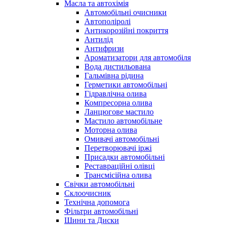
Масла та автохімія
Автомобільні очисники
Автополіролі
Антикорозійні покриття
Антилід
Антифризи
Ароматизатори для автомобіля
Вода дистильована
Гальмівна рідина
Герметики автомобільні
Гідравлічна олива
Компресорна олива
Ланцюгове мастило
Мастило автомобільне
Моторна олива
Омивачі автомобільні
Перетворювачі іржі
Присадки автомобільні
Реставраційні олівці
Трансмісійна олива
Свічки автомобільні
Склоочисник
Технічна допомога
Фільтри автомобільні
Шини та Диски