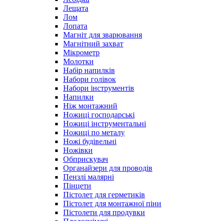
Лещата
Лом
Лопата
Магніт для зварювання
Магнітний захват
Мікрометр
Молотки
Набір напилків
Набори голівок
Набори інструментів
Напилки
Ніж монтажний
Ножиці господарські
Ножиці інструментальні
Ножиці по металу
Ножі будівельні
Ножівки
Обприскувач
Органайзери для проводів
Пензлі малярні
Пінцети
Пістолет для герметиків
Пістолет для монтажної піни
Пістолети для продувки