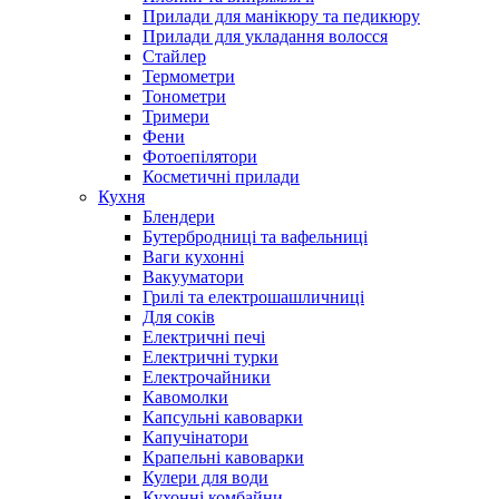
Прилади для манікюру та педикюру
Прилади для укладання волосся
Стайлер
Термометри
Тонометри
Тримери
Фени
Фотоепілятори
Косметичні прилади
Кухня
Блендери
Бутербродниці та вафельниці
Ваги кухонні
Вакууматори
Грилі та електрошашличниці
Для соків
Електричні печі
Електричні турки
Електрочайники
Кавомолки
Капсульні кавоварки
Капучінатори
Крапельні кавоварки
Кулери для води
Кухонні комбайни