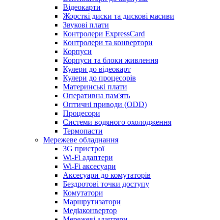
Відеокарти
Жорсткі диски та дискові масиви
Звукові плати
Контролери ExpressCard
Контролери та конвертори
Корпуси
Корпуси та блоки живлення
Кулери до відеокарт
Кулери до процесорів
Материнські плати
Оперативна пам'ять
Оптичні приводи (ODD)
Процесори
Системи водяного охолодження
Термопасти
Мережеве обладнання
3G пристрої
Wi-Fi адаптери
Wi-Fi аксесуари
Аксесуари до комутаторів
Бездротові точки доступу
Комутатори
Маршрутизатори
Медіаконвертор
Мережеві адаптери