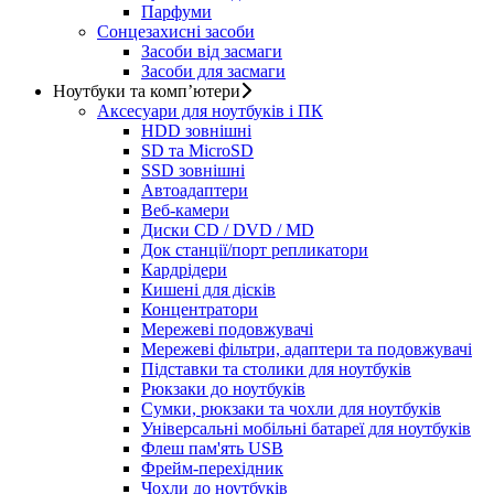
Парфуми
Сонцезахисні засоби
Засоби від засмаги
Засоби для засмаги
Ноутбуки та комп’ютери
Аксесуари для ноутбуків і ПК
HDD зовнішні
SD та MicroSD
SSD зовнішні
Автоадаптери
Веб-камери
Диски CD / DVD / MD
Док станції/порт репликатори
Кардрідери
Кишені для дісків
Концентратори
Мережеві подовжувачі
Мережеві фільтри, адаптери та подовжувачі
Підставки та столики для ноутбуків
Рюкзаки до ноутбуків
Сумки, рюкзаки та чохли для ноутбуків
Універсальні мобільні батареї для ноутбуків
Флеш пам'ять USB
Фрейм-перехідник
Чохли до ноутбуків