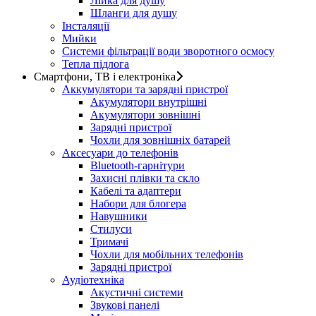
Лійка для душу
Шланги для душу
Інсталяції
Мийки
Системи фільтрації води зворотного осмосу
Тепла підлога
Смартфони, ТВ і електроніка
Аккумулятори та зарядні пристрої
Акумулятори внутрішні
Акумулятори зовнішні
Зарядні пристрої
Чохли для зовнішніх батарей
Аксесуари до телефонів
Bluetooth-гарнітури
Захисні плівки та скло
Кабелі та адаптери
Набори для блогера
Навушники
Стилуси
Тримачі
Чохли для мобільних телефонів
Зарядні пристрої
Аудіотехніка
Акустичні системи
Звукові панелі