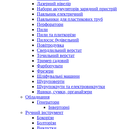
Лазерний нівелір
Набори акумуляторів зарядний пристрій
Паяльник електричний
Паяльники для пластикових труб
Перфоратори
Пили
Пили та плиткорізи
Пилосос будівельний
Повітродувка
Свердлильний верстат
Точильний верстат
Тример садовий
Фарбопульти
Фрезери
Шліфувальні машини
Шуруповерти
Шурупокрути та електровикрутки
Ящики, сумки, органайзери
Обладнання
Генератори
Інверторні
Ручний інструмент
Бокорізи
Болторізи
Викрутки