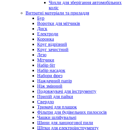
Чохли для зберігання автомобільних
коліс
Витратні матеріали та приладдя
Бур
Воротки для мітчиків
Диск
Електроди
Коронка
Круг відрізний
Круг зачистний
Лезо
Мітчики
Набір біт
Набір насадок
Набори фрез
Наждачний папір
Ніж змінний
Подовжувачі для інструменту
Припій для пайки
Свердло
Тримачі для плашок
Фільтри для будівельних пилососів
Чашки шліфувальні
Шини для ланцюгової пили
Щітки для електроінструменту