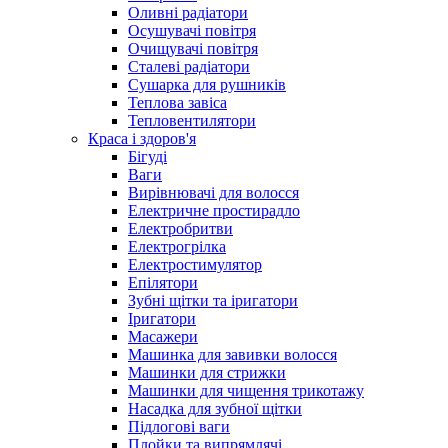
Оливні радіатори
Осушувачі повітря
Очищувачі повітря
Сталеві радіатори
Сушарка для рушників
Теплова завіса
Тепловентилятори
Краса і здоров'я
Бігуді
Ваги
Вирівнювачі для волосся
Електричне простирадло
Електробритви
Електрогрілка
Електростимулятор
Епілятори
Зубні щітки та іригатори
Іригатори
Масажери
Машинка для завивки волосся
Машинки для стрижки
Машинки для чищення трикотажу
Насадка для зубної щітки
Підлогові ваги
Плойки та випрямлячі