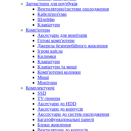
Запчастини для ноутбуків
Вентилятори/системи охолодження
Кабелі/роз'єми
Шлейфи
Клавіатури
Комп'ютери
Аксесуари для моніторів
Готові комп'ютери
Джерела безперебійного живлення
Ігрові крісла
Килимки
Клавіатури
Клавіатури та миші
Комп'ютерні колонки
Миші
Монітори
Комплектуючi
SSD
TV-тюнери
Аксесуари до HDD
Аксесуари до корпусів
Акссесуари до систем охолодження
Багатофункціональні панелі
Блоки живлення
Вентилятори до корпусів