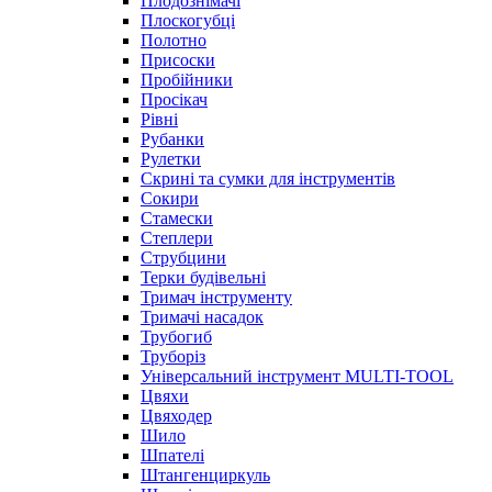
Плодознімачі
Плоскогубці
Полотно
Присоски
Пробійники
Просікач
Рівні
Рубанки
Рулетки
Скрині та сумки для інструментів
Сокири
Стамески
Степлери
Струбцини
Терки будівельні
Тримач інструменту
Тримачі насадок
Трубогиб
Труборіз
Універсальний інструмент MULTI-TOOL
Цвяхи
Цвяходер
Шило
Шпателі
Штангенциркуль