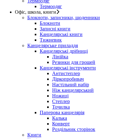
Термоодяг
Термоодяг
Офіс, школа, книги
Блокноти, записники, щоденники
Блокноти
Записні книги
Канцелярські книги
Тижневик
Канцелярське приладдя
Канцелярські дрібниці
Лінійка
Резинки для грошей
Канцелярські інструменти
Антистеплер
Діркопробивач
Настільний набір
Ніж канцелярський
Ножиці
Степлер
Точилка
Паперова канцелярія
Калька
Конверт
Роздільник сторінок
Книги