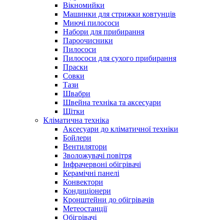
Вікномийки
Машинки для стрижки ковтунців
Миючі пилососи
Набори для прибирання
Пароочисники
Пилососи
Пилососи для сухого прибирання
Праски
Совки
Тази
Швабри
Швейна техніка та аксесуари
Щітки
Кліматична техніка
Аксесуари до кліматичної техніки
Бойлери
Вентилятори
Зволожувачі повітря
Інфрачервоні обігрівачі
Керамічні панелі
Конвектори
Кондиціонери
Кронштейни до обігрівачів
Метеостанції
Обігрівачі