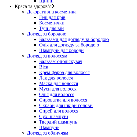
Щипці
Краса та здоров’я
Декоративна косметика
Гелі для брів
Косметички
Туш для вій
Догляд за бородою
Бальзами для догляду за бородою
Олія для догляду за бородою
Шампунь для бороди
Догляд за волоссям
Бальзам-ополіскувач
Віск
Крем-фарба для волосся
Лак для волосся
Маска для волосся
Муси для волосся
Олія для волосся
Сироватка для волосся
Скраби для шкіри голови
Спрей для волосся
Сухі шампуні
Твердий шампунь
Шампунь
Догляд за обличчям