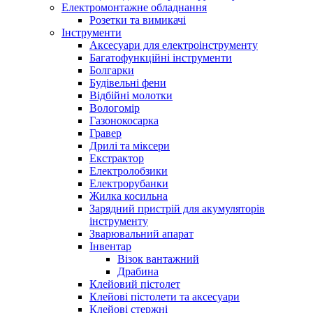
Електромонтажне обладнання
Розетки та вимикачі
Інструменти
Аксесуари для електроінструменту
Багатофункційні інструменти
Болгарки
Будівельні фени
Відбійні молотки
Вологомір
Газонокосарка
Гравер
Дрилі та міксери
Екстрактор
Електролобзики
Електрорубанки
Жилка косильна
Зарядний пристрій для акумуляторів
інструменту
Зварювальний апарат
Інвентар
Візок вантажний
Драбина
Клейовий пістолет
Клейові пістолети та аксесуари
Клейові стержні