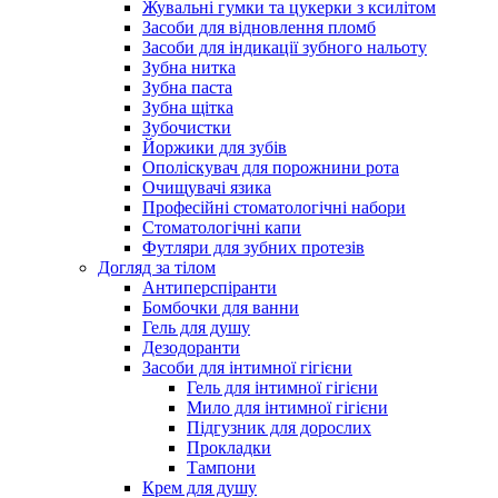
Жувальні гумки та цукерки з ксилітом
Засоби для відновлення пломб
Засоби для індикації зубного нальоту
Зубна нитка
Зубна паста
Зубна щітка
Зубочистки
Йоржики для зубів
Ополіскувач для порожнини рота
Очищувачі язика
Професійні стоматологічні набори
Стоматологічні капи
Футляри для зубних протезів
Догляд за тілом
Антиперспіранти
Бомбочки для ванни
Гель для душу
Дезодоранти
Засоби для інтимної гігієни
Гель для інтимної гігієни
Мило для інтимної гігієни
Підгузник для дорослих
Прокладки
Тампони
Крем для душу