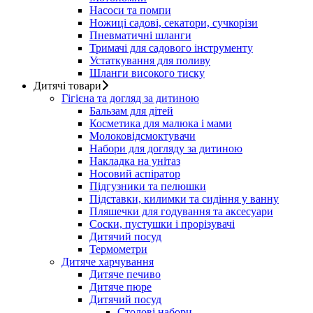
Насоси та помпи
Ножиці садові, секатори, сучкорізи
Пневматичні шланги
Тримачі для садового інструменту
Устаткування для поливу
Шланги високого тиску
Дитячі товари
Гігієна та догляд за дитиною
Бальзам для дітей
Косметика для малюка і мами
Молоковідсмоктувачи
Набори для догляду за дитиною
Накладка на унітаз
Носовий аспіратор
Підгузники та пелюшки
Підставки, килимки та сидіння у ванну
Пляшечки для годування та аксесуари
Соски, пустушки і прорізувачі
Дитячий посуд
Термометри
Дитяче харчування
Дитяче печиво
Дитяче пюре
Дитячий посуд
Столові набори