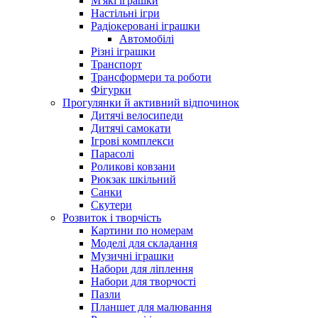
М'які іграшки
Настільні ігри
Радіокеровані іграшки
Автомобілі
Різні іграшки
Транспорт
Трансформери та роботи
Фігурки
Прогулянки й активний відпочинок
Дитячі велосипеди
Дитячі самокати
Ігрові комплекси
Парасолі
Роликові ковзани
Рюкзак шкільний
Санки
Скутери
Розвиток і творчість
Картини по номерам
Моделі для складання
Музичні іграшки
Набори для ліплення
Набори для творчості
Пазли
Планшет для малювання