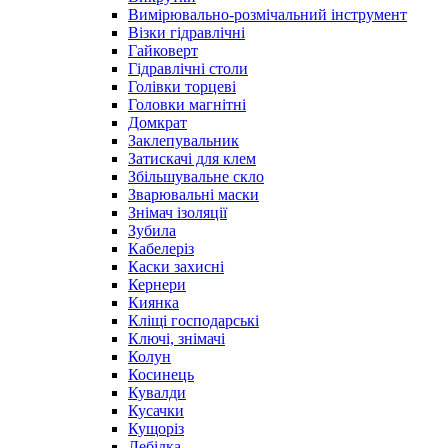
Вимірювально-розмічальний інструмент
Візки гідравлічні
Гайковерт
Гідравлічні столи
Голівки торцеві
Головки магнітні
Домкрат
Заклепувальник
Затискачі для клем
Збільшувальне скло
Зварювальні маски
Знімач ізоляції
Зубила
Кабелеріз
Каски захисні
Кернери
Киянка
Кліщі господарські
Ключі, знімачі
Колун
Косинець
Кувалди
Кусачки
Кущоріз
Лебідка