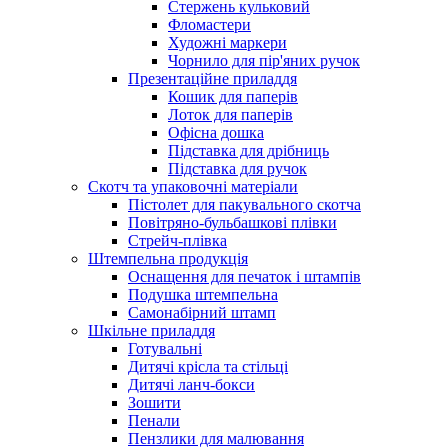
Стержень кульковий
Фломастери
Художні маркери
Чорнило для пір'яних ручок
Презентаційне приладдя
Кошик для паперів
Лоток для паперів
Офісна дошка
Підставка для дрібниць
Підставка для ручок
Скотч та упаковочні матеріали
Пістолет для пакувального скотча
Повітряно-бульбашкові плівки
Стрейч-плівка
Штемпельна продукція
Оснащення для печаток і штампів
Подушка штемпельна
Самонабірний штамп
Шкільне приладдя
Готувальні
Дитячі крісла та стільці
Дитячі ланч-бокси
Зошити
Пенали
Пензлики для малювання