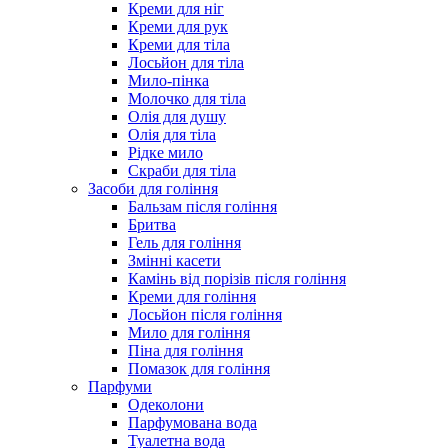
Креми для ніг
Креми для рук
Креми для тіла
Лосьйон для тіла
Мило-пінка
Молочко для тіла
Олія для душу
Олія для тіла
Рідке мило
Скраби для тіла
Засоби для гоління
Бальзам після гоління
Бритва
Гель для гоління
Змінні касети
Камінь від порізів після гоління
Креми для гоління
Лосьйон після гоління
Мило для гоління
Піна для гоління
Помазок для гоління
Парфуми
Одеколони
Парфумована вода
Туалетна вода