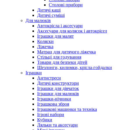
Столові прибори
Дитячі каші
Дитячі суміші
Для малюків
Автокрісла і аксесуари
Аксесуари для колясок і автокрісел
Іграшки для малят
Коляски
Ліжечка
Матрац для дитячого ліжечка
Стільці для годування
Товари для безпеки дітей
Шезлонги, килимки, крісла-гойдалки
Іграшки
Антистреси
Дитячі конструктори
Іграшки для дівчаток
Іграшки для малюків
Іграшки-нічники
Іграшкова зброя
Іграшкові машинки та техніка
Ігрові набори
Кубики
Ляльки та аксесуари