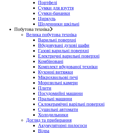
Портфелі
Сумки для взуття
Сумки-бананки
Циркуль
Щоденники шкільні
Побутова техніка
Велика побутова техніка
Варильні поверхні
Вбудовувані духові шафи
Газові варильні поверхні
Електричні варильні поверхні
Комбіновані
Комплект вбудованої техніки
Кухонні витяжки
Мікрохвильові печі
Морозильні камери
Плити
Посудомийні машини
Пральні машини
Склокерамічні варільні поверхні
Сушильні автомати
Холодильники
Догляд та прибирання
Акумуляторні пилососи
Відра