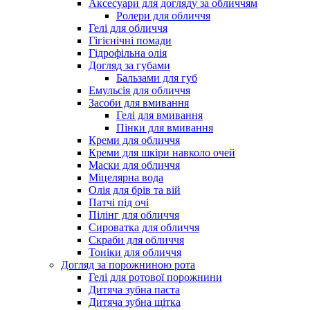
Аксесуари для догляду за обличчям
Ролери для обличчя
Гелі для обличчя
Гігієнічні помади
Гідрофільна олія
Догляд за губами
Бальзами для губ
Емульсія для обличчя
Засоби для вмивання
Гелі для вмивання
Пінки для вмивання
Креми для обличчя
Креми для шкіри навколо очей
Маски для обличчя
Міцелярна вода
Олія для брів та вій
Патчі під очі
Пілінг для обличчя
Сироватка для обличчя
Скраби для обличчя
Тоніки для обличчя
Догляд за порожниною рота
Гелі для ротової порожнини
Дитяча зубна паста
Дитяча зубна щітка