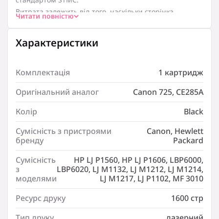
Витрата залежить від того, наскільки сторінка
Читати повністю
заповнена. На стандартній сторінці тексту площа під
чорнилом складає 5%. Це стандартна характеристика
заповнення тонером поверхні паперу, і норми
Характеристики
витрати тонера (ресурс картріджа) приводяться саме
по ній.
Сумісні моделі з ColorWay (CW-H285/CW-H285N):
HP LJ P1102/M1212 (CE285A) / Canon725
Комплектація
1 картридж
Характеристики
Оригінальний аналог
Canon 725, CE285A
Комплектація:
Колір
Black
1 картридж
Оригінальний аналог:
Сумісність з пристроями
Canon, Hewlett
Canon 725
бренду
Packard
Оригінальний аналог:
Сумісність
HP LJ P1560, HP LJ P1606, LBP6000,
CE285A
з
LBP6020, LJ M1132, LJ M1212, LJ M1214,
Колір:
моделями
LJ M1217, LJ P1102, MF 3010
Black
Ресурс друку
1600 стр
Сумісність з пристроями бренду:
Canon
Тип друку
лазерний