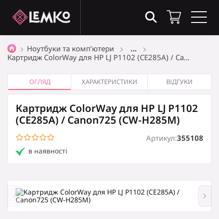
Товари в кошику
(0)
Ноутбуки та комп’ютери
…
Картридж ColorWay для HP LJ P1102 (CE285A) / Ca…
Загальна сума
0
₴
ОГЛЯД
ХАРАКТЕРИСТИКИ
ВІДГУКИ
Картридж ColorWay для HP LJ P1102
Оформити замовлення
(CE285A) / Canon725 (CW-H285M)
Артикул:
355108
в наявності
Кошик порожній