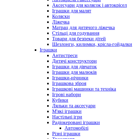
Аксесуари для колясок і автокрісел
Іграшки для малят
Коляски
Ліжечка
Матрац для дитячого ліжечка
Стільці для годування
Товари для безпеки дітей
Шезлонги, килимки, крісла-гойдалки
Іграшки
Антистреси
Дитячі конструктори
Іграшки для дівчаток
Іграшки для малюків
Іграшки-нічники
Іграшкова зброя
Іграшкові машинки та техніка
Ігрові набори
Кубики
Ляльки та аксесуари
М'які іграшки
Настільні ігри
Радіокеровані іграшки
Автомобілі
Різні іграшки