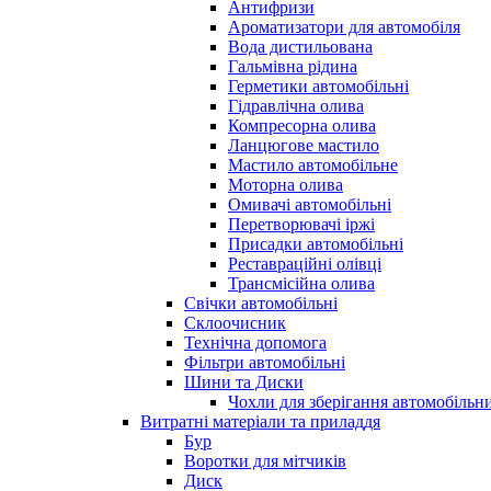
Антифризи
Ароматизатори для автомобіля
Вода дистильована
Гальмівна рідина
Герметики автомобільні
Гідравлічна олива
Компресорна олива
Ланцюгове мастило
Мастило автомобільне
Моторна олива
Омивачі автомобільні
Перетворювачі іржі
Присадки автомобільні
Реставраційні олівці
Трансмісійна олива
Свічки автомобільні
Склоочисник
Технічна допомога
Фільтри автомобільні
Шини та Диски
Чохли для зберігання автомобільни
Витратні матеріали та приладдя
Бур
Воротки для мітчиків
Диск