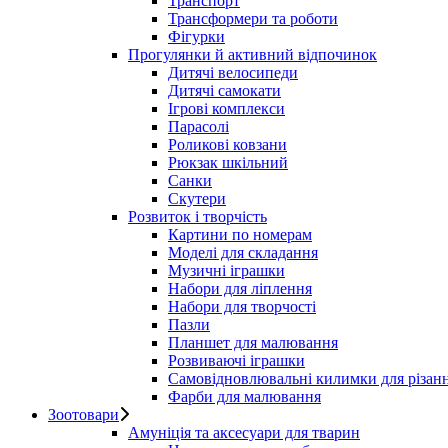
Транспорт
Трансформери та роботи
Фігурки
Прогулянки й активний відпочинок
Дитячі велосипеди
Дитячі самокати
Ігрові комплекси
Парасолі
Роликові ковзани
Рюкзак шкільний
Санки
Скутери
Розвиток і творчість
Картини по номерам
Моделі для складання
Музичні іграшки
Набори для ліплення
Набори для творчості
Пазли
Планшет для малювання
Розвиваючі іграшки
Самовідновлювальні килимки для різан
Фарби для малювання
Зоотовари
Амуніція та аксесуари для тварин