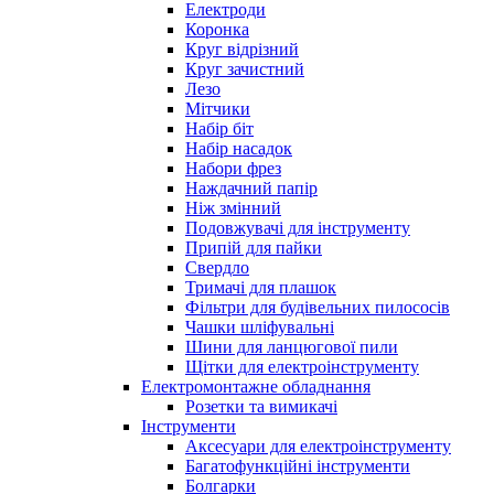
Електроди
Коронка
Круг відрізний
Круг зачистний
Лезо
Мітчики
Набір біт
Набір насадок
Набори фрез
Наждачний папір
Ніж змінний
Подовжувачі для інструменту
Припій для пайки
Свердло
Тримачі для плашок
Фільтри для будівельних пилососів
Чашки шліфувальні
Шини для ланцюгової пили
Щітки для електроінструменту
Електромонтажне обладнання
Розетки та вимикачі
Інструменти
Аксесуари для електроінструменту
Багатофункційні інструменти
Болгарки