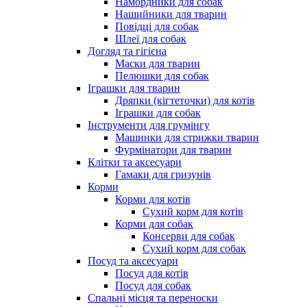
Намордники для собак
Нашийники для тварин
Повідці для собак
Шлеї для собак
Догляд та гігієна
Маски для тварин
Пелюшки для собак
Іграшки для тварин
Дряпки (кігтеточки) для котів
Іграшки для собак
Інструменти для грумінгу
Машинки для стрижки тварин
Фурмінатори для тварин
Клітки та аксесуари
Гамаки для гризунів
Корми
Корми для котів
Сухий корм для котів
Корми для собак
Консерви для собак
Сухий корм для собак
Посуд та аксесуари
Посуд для котів
Посуд для собак
Спальні місця та переноски