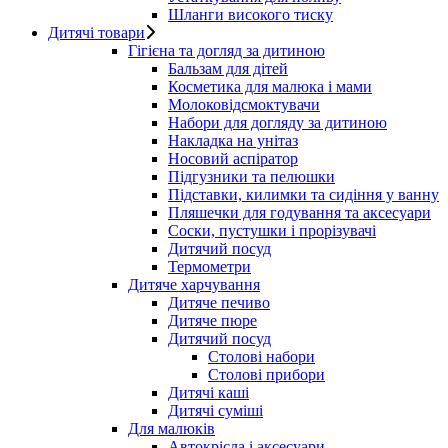
Шланги високого тиску
Дитячі товари
Гігієна та догляд за дитиною
Бальзам для дітей
Косметика для малюка і мами
Молоковідсмоктувачи
Набори для догляду за дитиною
Накладка на унітаз
Носовий аспіратор
Підгузники та пелюшки
Підставки, килимки та сидіння у ванну
Пляшечки для годування та аксесуари
Соски, пустушки і прорізувачі
Дитячий посуд
Термометри
Дитяче харчування
Дитяче печиво
Дитяче пюре
Дитячий посуд
Столові набори
Столові прибори
Дитячі каші
Дитячі суміші
Для малюків
Автокрісла і аксесуари