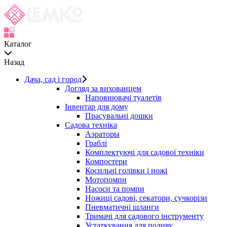
Каталог
Назад
Дача, сад і город
Догляд за вихованцем
Наповнювачі туалетів
Інвентар для дому
Прасувальні дошки
Садова техніка
Аэраторы
Граблі
Комплектуючі для садової техніки
Компостери
Косильні голівки і ножі
Мотопомпи
Насоси та помпи
Ножиці садові, секатори, сучкорізи
Пневматичні шланги
Тримачі для садового інструменту
Устаткування для поливу