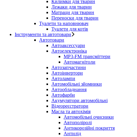
Килимки для тварин
Лежаки для тварин
Матраци для тварин
Переноски для тварин
Туалети та наповнювач
Туалети для котів
Інструменти та автотовари
Автотовари
Автоаксессуари
Автоелектроніка
MP3-FM трансміттери
Автомагнітоли
Автозапчастини
Автоінвертори
Автолампи
Автомобільні зйомники
Автообладнання
Автофарби
Акумулятори автомобільні
Відеореєстратори
Масла та автохімія
Автомобільні очисники
Автополіролі
Антикорозійні покриття
Антилід