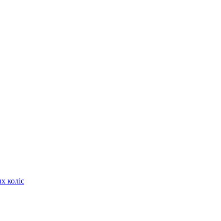
х коліс