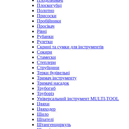
Плодознімачі
Плоскогубці
Полотно
Присоски
Пробійники
Просікач
Рівні
Рубанки
Рулетки
Скрині та сумки для інструментів
Сокири
Стамески
Степлери
Струбцини
Терки будівельні
Тримач інструменту
Тримачі насадок
Трубогиб
Труборіз
Універсальний інструмент MULTI-TOOL
Цвяхи
Цвяходер
Шило
Шпателі
Штангенциркуль