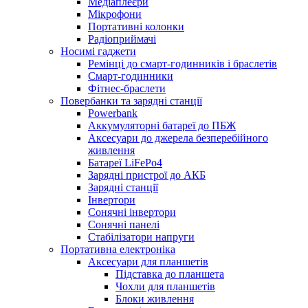
Медіаплеєри
Мікрофони
Портативні колонки
Радіоприймачі
Носимі гаджети
Ремінці до смарт-годинників і браслетів
Смарт-годинники
Фітнес-браслети
Повербанки та зарядні станції
Powerbank
Аккумуляторні батареї до ПБЖ
Аксесуари до джерела безперебійного
живлення
Батареї LiFePo4
Зарядні пристрої до АКБ
Зарядні станції
Інвертори
Сонячні інвертори
Сонячні панелі
Стабілізатори напруги
Портативна електроніка
Аксесуари для планшетів
Підставка до планшета
Чохли для планшетів
Блоки живлення