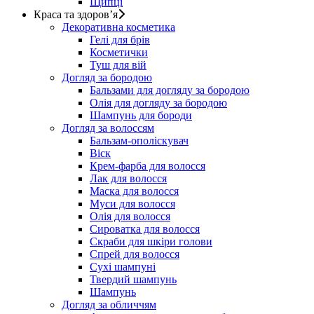
Щипці
Краса та здоров’я
Декоративна косметика
Гелі для брів
Косметички
Туш для вій
Догляд за бородою
Бальзами для догляду за бородою
Олія для догляду за бородою
Шампунь для бороди
Догляд за волоссям
Бальзам-ополіскувач
Віск
Крем-фарба для волосся
Лак для волосся
Маска для волосся
Муси для волосся
Олія для волосся
Сироватка для волосся
Скраби для шкіри голови
Спрей для волосся
Сухі шампуні
Твердий шампунь
Шампунь
Догляд за обличчям