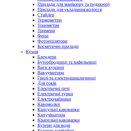
Прилади для манікюру та педикюру
Прилади для укладання волосся
Стайлер
Термометри
Тонометри
Тримери
Фени
Фотоепілятори
Косметичні прилади
Кухня
Блендери
Бутербродниці та вафельниці
Ваги кухонні
Вакууматори
Грилі та електрошашличниці
Для соків
Електричні печі
Електричні турки
Електрочайники
Кавомолки
Капсульні кавоварки
Капучінатори
Крапельні кавоварки
Кулери для води
Кухонні комбайни