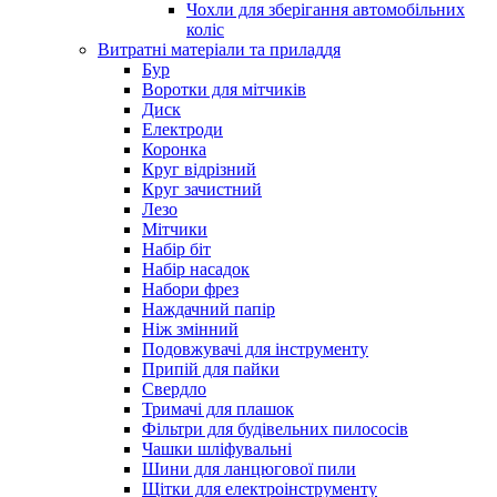
Чохли для зберігання автомобільних
коліс
Витратні матеріали та приладдя
Бур
Воротки для мітчиків
Диск
Електроди
Коронка
Круг відрізний
Круг зачистний
Лезо
Мітчики
Набір біт
Набір насадок
Набори фрез
Наждачний папір
Ніж змінний
Подовжувачі для інструменту
Припій для пайки
Свердло
Тримачі для плашок
Фільтри для будівельних пилососів
Чашки шліфувальні
Шини для ланцюгової пили
Щітки для електроінструменту