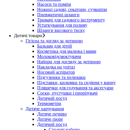
Насоси та помпи
Ножиці садові, секатори, сучкорізи
Пневматичні шланги
Тримачі для садового інструменту
Устаткування для поливу
Шланги високого тиску
Дитячі товари
Гігієна та догляд за дитиною
Бальзам для дітей
Косметика для малюка і мами
Молоковідсмоктувачи
Набори для догляду за дитиною
Накладка на унітаз
Носовий аспіратор
Підгузники та пелюшки
Підставки, килимки та сидіння у ванну
Пляшечки для годування та аксесуари
Соски, пустушки і прорізувачі
Дитячий посуд
Термометри
Дитяче харчування
Дитяче печиво
Дитяче пюре
Дитячий посуд
Столові набори