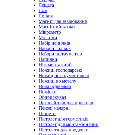
Лещата
Лом
Лопата
Магніт для зварювання
Магнітний захват
Мікрометр
Молотки
Набір напилків
Набори голівок
Набори інструментів
Напилки
Ніж монтажний
Ножиці господарські
Ножиці інструментальні
Ножиці по металу
Ножі будівельні
Ножівки
Обприскувач
Органайзери для проводів
Пензлі малярні
Пінцети
Пістолет для герметиків
Пістолет для монтажної піни
Пістолети для продувки