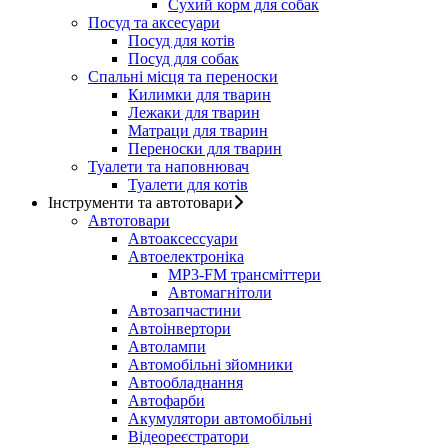
Сухий корм для собак
Посуд та аксесуари
Посуд для котів
Посуд для собак
Спальні місця та переноски
Килимки для тварин
Лежаки для тварин
Матраци для тварин
Переноски для тварин
Туалети та наповнювач
Туалети для котів
Інструменти та автотовари
Автотовари
Автоаксессуари
Автоелектроніка
MP3-FM трансміттери
Автомагнітоли
Автозапчастини
Автоінвертори
Автолампи
Автомобільні зйомники
Автообладнання
Автофарби
Акумулятори автомобільні
Відеореєстратори