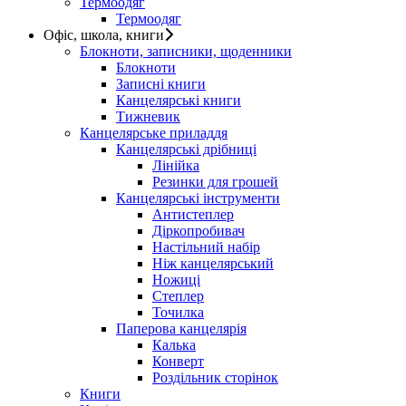
Термоодяг
Термоодяг
Офіс, школа, книги
Блокноти, записники, щоденники
Блокноти
Записні книги
Канцелярські книги
Тижневик
Канцелярське приладдя
Канцелярські дрібниці
Лінійка
Резинки для грошей
Канцелярські інструменти
Антистеплер
Діркопробивач
Настільний набір
Ніж канцелярський
Ножиці
Степлер
Точилка
Паперова канцелярія
Калька
Конверт
Роздільник сторінок
Книги