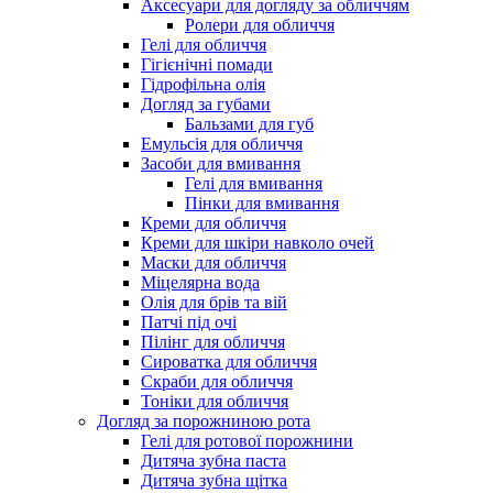
Аксесуари для догляду за обличчям
Ролери для обличчя
Гелі для обличчя
Гігієнічні помади
Гідрофільна олія
Догляд за губами
Бальзами для губ
Емульсія для обличчя
Засоби для вмивання
Гелі для вмивання
Пінки для вмивання
Креми для обличчя
Креми для шкіри навколо очей
Маски для обличчя
Міцелярна вода
Олія для брів та вій
Патчі під очі
Пілінг для обличчя
Сироватка для обличчя
Скраби для обличчя
Тоніки для обличчя
Догляд за порожниною рота
Гелі для ротової порожнини
Дитяча зубна паста
Дитяча зубна щітка