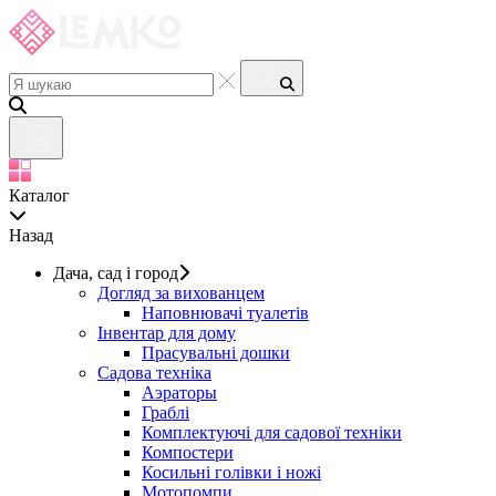
Каталог
Назад
Дача, сад і город
Догляд за вихованцем
Наповнювачі туалетів
Інвентар для дому
Прасувальні дошки
Садова техніка
Аэраторы
Граблі
Комплектуючі для садової техніки
Компостери
Косильні голівки і ножі
Мотопомпи