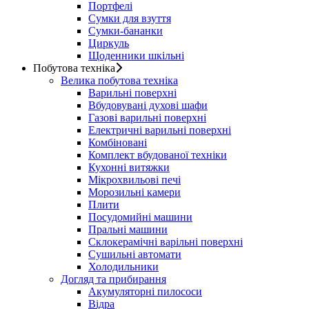
Портфелі
Сумки для взуття
Сумки-бананки
Циркуль
Щоденники шкільні
Побутова техніка
Велика побутова техніка
Варильні поверхні
Вбудовувані духові шафи
Газові варильні поверхні
Електричні варильні поверхні
Комбіновані
Комплект вбудованої техніки
Кухонні витяжки
Мікрохвильові печі
Морозильні камери
Плити
Посудомийні машини
Пральні машини
Склокерамічні варільні поверхні
Сушильні автомати
Холодильники
Догляд та прибирання
Акумуляторні пилососи
Відра