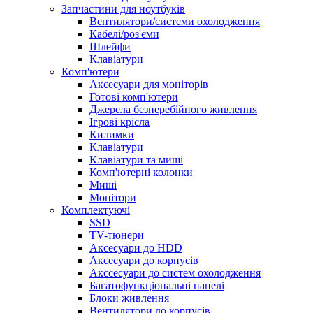
Запчастини для ноутбуків
Вентилятори/системи охолодження
Кабелі/роз'єми
Шлейфи
Клавіатури
Комп'ютери
Аксесуари для моніторів
Готові комп'ютери
Джерела безперебійного живлення
Ігрові крісла
Килимки
Клавіатури
Клавіатури та миші
Комп'ютерні колонки
Миші
Монітори
Комплектуючi
SSD
TV-тюнери
Аксесуари до HDD
Аксесуари до корпусів
Акссесуари до систем охолодження
Багатофункціональні панелі
Блоки живлення
Вентилятори до корпусів