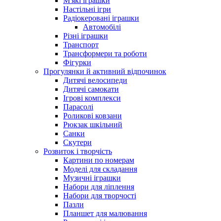
М'які іграшки
Настільні ігри
Радіокеровані іграшки
Автомобілі
Різні іграшки
Транспорт
Трансформери та роботи
Фігурки
Прогулянки й активний відпочинок
Дитячі велосипеди
Дитячі самокати
Ігрові комплекси
Парасолі
Роликові ковзани
Рюкзак шкільний
Санки
Скутери
Розвиток і творчість
Картини по номерам
Моделі для складання
Музичні іграшки
Набори для ліплення
Набори для творчості
Пазли
Планшет для малювання