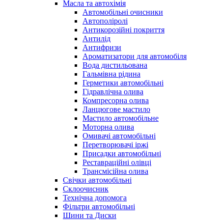
Масла та автохімія
Автомобільні очисники
Автополіролі
Антикорозійні покриття
Антилід
Антифризи
Ароматизатори для автомобіля
Вода дистильована
Гальмівна рідина
Герметики автомобільні
Гідравлічна олива
Компресорна олива
Ланцюгове мастило
Мастило автомобільне
Моторна олива
Омивачі автомобільні
Перетворювачі іржі
Присадки автомобільні
Реставраційні олівці
Трансмісійна олива
Свічки автомобільні
Склоочисник
Технічна допомога
Фільтри автомобільні
Шини та Диски