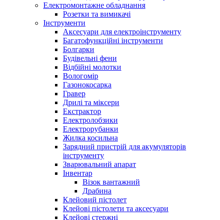
Електромонтажне обладнання
Розетки та вимикачі
Інструменти
Аксесуари для електроінструменту
Багатофункційні інструменти
Болгарки
Будівельні фени
Відбійні молотки
Вологомір
Газонокосарка
Гравер
Дрилі та міксери
Екстрактор
Електролобзики
Електрорубанки
Жилка косильна
Зарядний пристрій для акумуляторів
інструменту
Зварювальний апарат
Інвентар
Візок вантажний
Драбина
Клейовий пістолет
Клейові пістолети та аксесуари
Клейові стержні