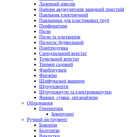
Лазерний нівелір
Набори акумуляторів зарядний пристрій
Паяльник електричний
Паяльники для пластикових труб
Перфоратори
Пили
Пили та плиткорізи
Пилосос будівельний
Повітродувка
Свердлильний верстат
Точильний верстат
Тример садовий
Фарбопульти
Фрезери
Шліфувальні машини
Шуруповерти
Шурупокрути та електровикрутки
Ящики, сумки, органайзери
Обладнання
Генератори
Інверторні
Ручний інструмент
Бокорізи
Болторізи
Викрутки