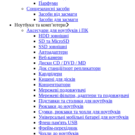
Парфуми
Сонцезахисні засоби
Засоби від засмаги
Засоби для засмаги
Ноутбуки та комп’ютери
Аксесуари для ноутбуків і ПК
HDD зовнішні
SD та MicroSD
SSD зовнішні
Автоадаптери
Веб-камери
Диски CD / DVD / MD
Док станції/порт репликатори
Кардрідери
Кишені для дісків
Концентратори
Мережеві подовжувачі
Мережеві фільтри, адаптери та подовжувачі
Підставки та столики для ноутбуків
Рюкзаки до ноутбуків
Сумки, рюкзаки та чохли для ноутбуків
Універсальні мобільні батареї для ноутбуків
Флеш пам'ять USB
Фрейм-перехідник
Чохли до ноутбуків