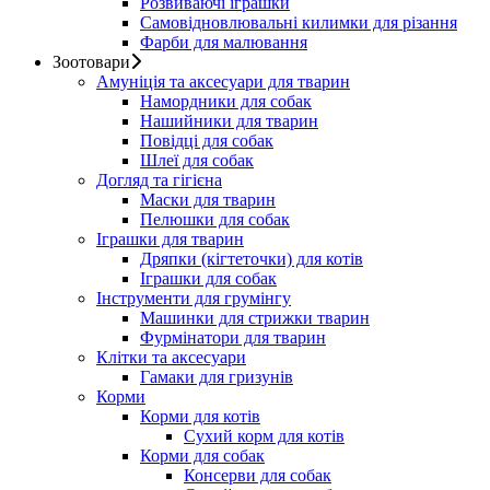
Розвиваючі іграшки
Самовідновлювальні килимки для різання
Фарби для малювання
Зоотовари
Амуніція та аксесуари для тварин
Намордники для собак
Нашийники для тварин
Повідці для собак
Шлеї для собак
Догляд та гігієна
Маски для тварин
Пелюшки для собак
Іграшки для тварин
Дряпки (кігтеточки) для котів
Іграшки для собак
Інструменти для грумінгу
Машинки для стрижки тварин
Фурмінатори для тварин
Клітки та аксесуари
Гамаки для гризунів
Корми
Корми для котів
Сухий корм для котів
Корми для собак
Консерви для собак