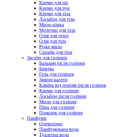
Креми для ніг
Креми для рук
Креми для тіла
Лосьйон для тіла
Мило-пінка
Молочко для тіла
Олія для душу
Олія для тіла
Рідке мило
Скраби для тіла
Засоби для гоління
Бальзам після гоління
Бритва
Гель для гоління
Змінні касети
Камінь від порізів після гоління
Креми для гоління
Лосьйон після гоління
Мило для гоління
Піна для гоління
Помазок для гоління
Парфуми
Одеколони
Парфумована вода
Туалетна вода