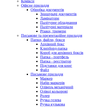
Комікси
Офісне приладдя
Обробка документів
Знищувачі документів
Ламінатори
Палітурне обладнання
Палітурні матеріали
Різаки, тримери
Письмове та презентаційне приладдя
Папки, файли, бокси
Архівний бокс
Клипборд-папка
Короб для архівних боксів
Папка - портфель
Папка - реєстратор
Підставки для книг
Файл
Письмове приладдя
Маркер
Набір маркерів
Олівець механічний
Олівці кольорові
Ролер
Ручка гелева
Ручка кулькова