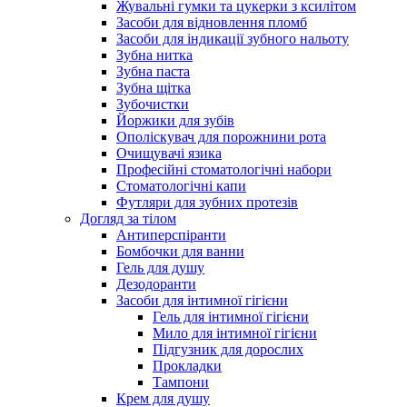
Жувальні гумки та цукерки з ксилітом
Засоби для відновлення пломб
Засоби для індикації зубного нальоту
Зубна нитка
Зубна паста
Зубна щітка
Зубочистки
Йоржики для зубів
Ополіскувач для порожнини рота
Очищувачі язика
Професійні стоматологічні набори
Стоматологічні капи
Футляри для зубних протезів
Догляд за тілом
Антиперспіранти
Бомбочки для ванни
Гель для душу
Дезодоранти
Засоби для інтимної гігієни
Гель для інтимної гігієни
Мило для інтимної гігієни
Підгузник для дорослих
Прокладки
Тампони
Крем для душу