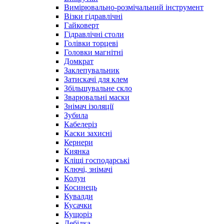
Вимірювально-розмічальний інструмент
Візки гідравлічні
Гайковерт
Гідравлічні столи
Голівки торцеві
Головки магнітні
Домкрат
Заклепувальник
Затискачі для клем
Збільшувальне скло
Зварювальні маски
Знімач ізоляції
Зубила
Кабелеріз
Каски захисні
Кернери
Киянка
Кліщі господарські
Ключі, знімачі
Колун
Косинець
Кувалди
Кусачки
Кущоріз
Лебідка