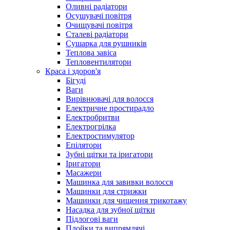
Оливні радіатори
Осушувачі повітря
Очищувачі повітря
Сталеві радіатори
Сушарка для рушників
Теплова завіса
Тепловентилятори
Краса і здоров'я
Бігуді
Ваги
Вирівнювачі для волосся
Електричне простирадло
Електробритви
Електрогрілка
Електростимулятор
Епілятори
Зубні щітки та іригатори
Іригатори
Масажери
Машинка для завивки волосся
Машинки для стрижки
Машинки для чищення трикотажу
Насадка для зубної щітки
Підлогові ваги
Плойки та випрямлячі