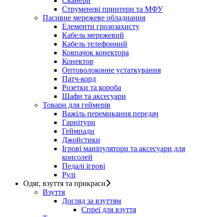
Сканери
Струменеві принтери та МФУ
Пасивне мережеве обладнання
Елементи грозозахисту
Кабель мережевий
Кабель телефонний
Ковпачок конектора
Конектор
Оптоволоконне устаткування
Патч-корд
Розетки та короба
Шафи та аксесуари
Товари для геймерів
Важіль перемикання передач
Гарнітури
Геймпади
Джойстики
Ігрові маніпулятори та аксесуари для
консолей
Педалі ігрові
Рулі
Одяг, взуття та прикраси
Взуття
Догляд за взуттям
Спреї для взуття