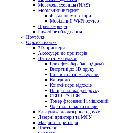
Мережеві сховища (NAS)
Мобільний інтернет
4G-маршрутизатори
Мобільний Wi-Fi роутер
Прінт-сервера
Рowerline обладнання
Ноутбуки
Офісна техніка
3D-принтери
Аксесуари до принтерів
Витратні матеріали
Блок фотобарабана (Драм)
Витратні до 3D друку
Інші витратні матеріали
Картриджі
Контейнери відходів
Папір і плівка для друку
СБПЧ ТА ПЗК
Тонер фасований і мішковий
Чорнила та контейнери
Картриджі до лазерного друку
Лазерні принтери та МФУ
Матричні принтери
Плоттери