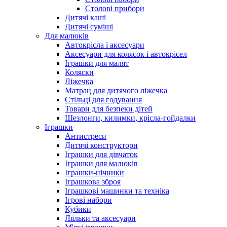
Столові прибори
Дитячі каші
Дитячі суміші
Для малюків
Автокрісла і аксесуари
Аксесуари для колясок і автокрісел
Іграшки для малят
Коляски
Ліжечка
Матрац для дитячого ліжечка
Стільці для годування
Товари для безпеки дітей
Шезлонги, килимки, крісла-гойдалки
Іграшки
Антистреси
Дитячі конструктори
Іграшки для дівчаток
Іграшки для малюків
Іграшки-нічники
Іграшкова зброя
Іграшкові машинки та техніка
Ігрові набори
Кубики
Ляльки та аксесуари