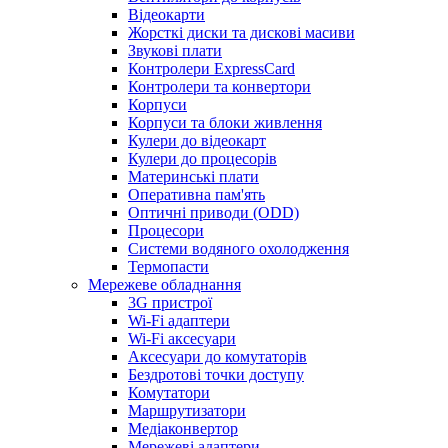
Відеокарти
Жорсткі диски та дискові масиви
Звукові плати
Контролери ExpressCard
Контролери та конвертори
Корпуси
Корпуси та блоки живлення
Кулери до відеокарт
Кулери до процесорів
Материнські плати
Оперативна пам'ять
Оптичні приводи (ODD)
Процесори
Системи водяного охолодження
Термопасти
Мережеве обладнання
3G пристрої
Wi-Fi адаптери
Wi-Fi аксесуари
Аксесуари до комутаторів
Бездротові точки доступу
Комутатори
Маршрутизатори
Медіаконвертор
Мережеві адаптери