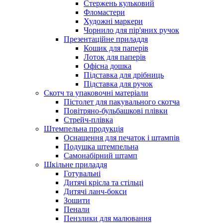
Стержень кульковий
Фломастери
Художні маркери
Чорнило для пір'яних ручок
Презентаційне приладдя
Кошик для паперів
Лоток для паперів
Офісна дошка
Підставка для дрібниць
Підставка для ручок
Скотч та упаковочні матеріали
Пістолет для пакувального скотча
Повітряно-бульбашкові плівки
Стрейч-плівка
Штемпельна продукція
Оснащення для печаток і штампів
Подушка штемпельна
Самонабірний штамп
Шкільне приладдя
Готувальні
Дитячі крісла та стільці
Дитячі ланч-бокси
Зошити
Пенали
Пензлики для малювання