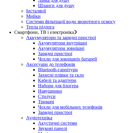
Лійка для душу
Шланги для душу
Інсталяції
Мийки
Системи фільтрації води зворотного осмосу
Тепла підлога
Смартфони, ТВ і електроніка
Аккумулятори та зарядні пристрої
Акумулятори внутрішні
Акумулятори зовнішні
Зарядні пристрої
Чохли для зовнішніх батарей
Аксесуари до телефонів
Bluetooth-гарнітури
Захисні плівки та скло
Кабелі та адаптери
Набори для блогера
Навушники
Стилуси
Тримачі
Чохли для мобільних телефонів
Зарядні пристрої
Аудіотехніка
Акустичні системи
Звукові панелі