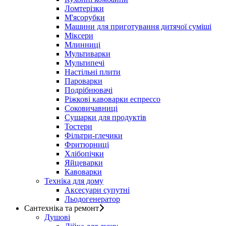
Ломтерізки
М'ясорубки
Машини для приготування дитячої суміші
Міксери
Млинниці
Мультиварки
Мультипечі
Настільні плити
Пароварки
Подрібнювачі
Ріжкові кавоварки еспрессо
Соковичавниці
Сушарки для продуктів
Тостери
Фільтри-глечики
Фритюрниці
Хлібопічки
Яйцеварки
Кавоварки
Техніка для дому
Аксесуари супутні
Льодогенератор
Сантехніка та ремонт
Душові