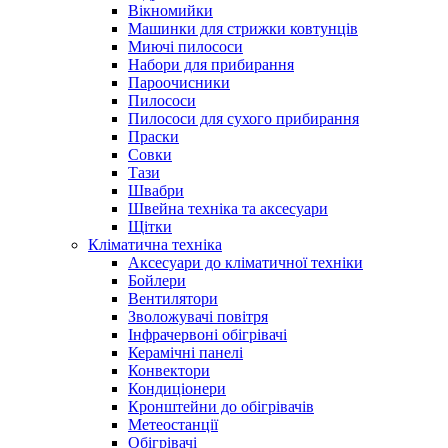
Вікномийки
Машинки для стрижки ковтунців
Миючі пилососи
Набори для прибирання
Пароочисники
Пилососи
Пилососи для сухого прибирання
Праски
Совки
Тази
Швабри
Швейна техніка та аксесуари
Щітки
Кліматична техніка
Аксесуари до кліматичної техніки
Бойлери
Вентилятори
Зволожувачі повітря
Інфрачервоні обігрівачі
Керамічні панелі
Конвектори
Кондиціонери
Кронштейни до обігрівачів
Метеостанції
Обігрівачі