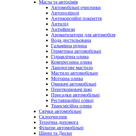
Масла та автохімія
Автомобільні очисники
Автополіролі
Антикорозійні покриття
Антилід
Антифризи
Ароматизатори для автомобіля
Вода дистильована
Гальмівна рідина
Герметики автомобільні
Гідравлічна олива
Компресорна олива
Ланцюгове мастило
Мастило автомобільне
Моторна олива
Омивачі автомобільні
Перетворювачі іржі
Присадки автомобільні
Реставраційні олівці
Трансмісійна олива
Свічки автомобільні
Склоочисник
Технічна допомога
Фільтри автомобільні
Шини та Диски