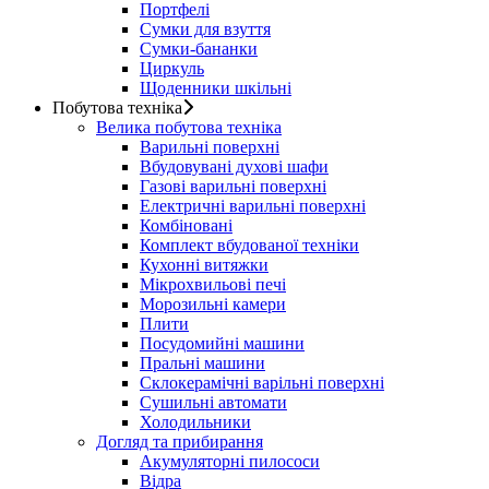
Портфелі
Сумки для взуття
Сумки-бананки
Циркуль
Щоденники шкільні
Побутова техніка
Велика побутова техніка
Варильні поверхні
Вбудовувані духові шафи
Газові варильні поверхні
Електричні варильні поверхні
Комбіновані
Комплект вбудованої техніки
Кухонні витяжки
Мікрохвильові печі
Морозильні камери
Плити
Посудомийні машини
Пральні машини
Склокерамічні варільні поверхні
Сушильні автомати
Холодильники
Догляд та прибирання
Акумуляторні пилососи
Відра