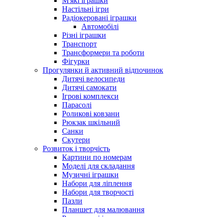
М'які іграшки
Настільні ігри
Радіокеровані іграшки
Автомобілі
Різні іграшки
Транспорт
Трансформери та роботи
Фігурки
Прогулянки й активний відпочинок
Дитячі велосипеди
Дитячі самокати
Ігрові комплекси
Парасолі
Роликові ковзани
Рюкзак шкільний
Санки
Скутери
Розвиток і творчість
Картини по номерам
Моделі для складання
Музичні іграшки
Набори для ліплення
Набори для творчості
Пазли
Планшет для малювання