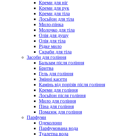
Креми для ніг
Креми для рук
Креми для тіла
Лосьйон для тіла
Мило-пінка
Молочко для тіла
Олія для душу
Олія для тіла
Рідке мило
Скраби для тіла
Засоби для гоління
Бальзам після гоління
Бритва
Гель для гоління
Змінні касети
Камінь від порізів після гоління
Креми для гоління
Лосьйон після гоління
Мило для гоління
Піна для гоління
Помазок для гоління
Парфуми
Одеколони
Парфумована вода
Туалетна вода