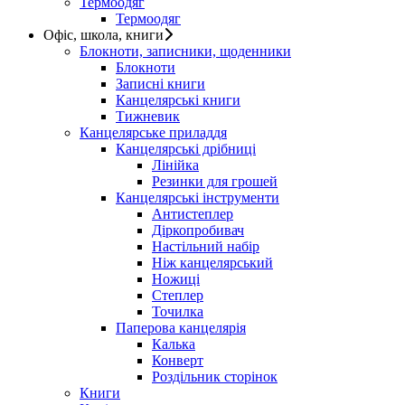
Термоодяг
Термоодяг
Офіс, школа, книги
Блокноти, записники, щоденники
Блокноти
Записні книги
Канцелярські книги
Тижневик
Канцелярське приладдя
Канцелярські дрібниці
Лінійка
Резинки для грошей
Канцелярські інструменти
Антистеплер
Діркопробивач
Настільний набір
Ніж канцелярський
Ножиці
Степлер
Точилка
Паперова канцелярія
Калька
Конверт
Роздільник сторінок
Книги