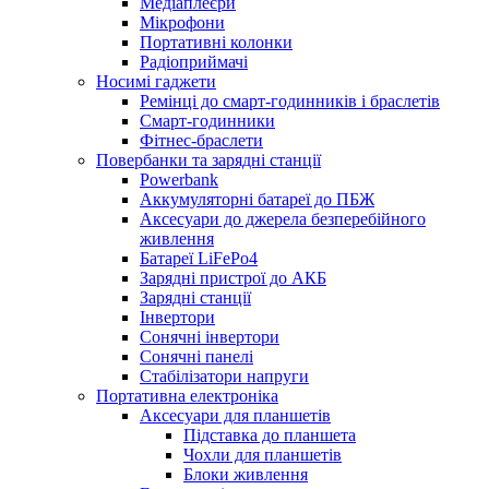
Медіаплеєри
Мікрофони
Портативні колонки
Радіоприймачі
Носимі гаджети
Ремінці до смарт-годинників і браслетів
Смарт-годинники
Фітнес-браслети
Повербанки та зарядні станції
Powerbank
Аккумуляторні батареї до ПБЖ
Аксесуари до джерела безперебійного
живлення
Батареї LiFePo4
Зарядні пристрої до АКБ
Зарядні станції
Інвертори
Сонячні інвертори
Сонячні панелі
Стабілізатори напруги
Портативна електроніка
Аксесуари для планшетів
Підставка до планшета
Чохли для планшетів
Блоки живлення