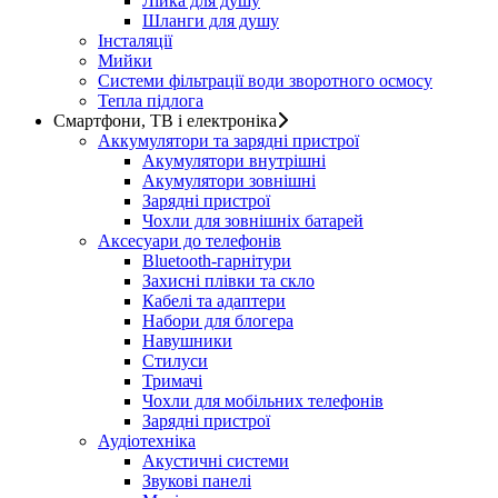
Лійка для душу
Шланги для душу
Інсталяції
Мийки
Системи фільтрації води зворотного осмосу
Тепла підлога
Смартфони, ТВ і електроніка
Аккумулятори та зарядні пристрої
Акумулятори внутрішні
Акумулятори зовнішні
Зарядні пристрої
Чохли для зовнішніх батарей
Аксесуари до телефонів
Bluetooth-гарнітури
Захисні плівки та скло
Кабелі та адаптери
Набори для блогера
Навушники
Стилуси
Тримачі
Чохли для мобільних телефонів
Зарядні пристрої
Аудіотехніка
Акустичні системи
Звукові панелі