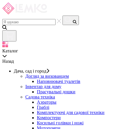
Каталог
Назад
Дача, сад і город
Догляд за вихованцем
Наповнювачі туалетів
Інвентар для дому
Прасувальні дошки
Садова техніка
Аэраторы
Граблі
Комплектуючі для садової техніки
Компостери
Косильні голівки і ножі
Мотопомпи