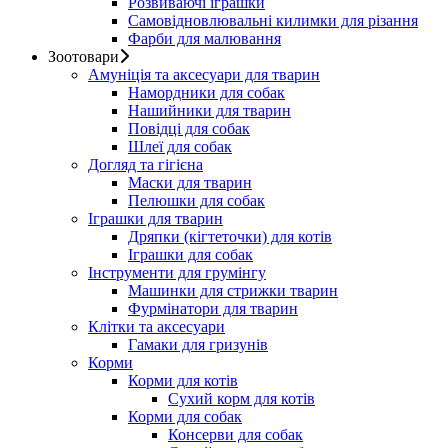
Розвиваючі іграшки
Самовідновлювальні килимки для різання
Фарби для малювання
Зоотовари
Амуніція та аксесуари для тварин
Намордники для собак
Нашийники для тварин
Повідці для собак
Шлеї для собак
Догляд та гігієна
Маски для тварин
Пелюшки для собак
Іграшки для тварин
Дряпки (кігтеточки) для котів
Іграшки для собак
Інструменти для грумінгу
Машинки для стрижки тварин
Фурмінатори для тварин
Клітки та аксесуари
Гамаки для гризунів
Корми
Корми для котів
Сухий корм для котів
Корми для собак
Консерви для собак