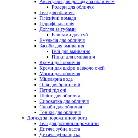
Аксесуари для догляду за обличчям
Ролери для обличчя
Гелі для обличчя
Гігієнічні помади
Гідрофільна олія
Догляд за губами
Бальзами для губ
Емульсія для обличчя
Засоби для вмивання
Гелі для вмивання
Пінки для вмивання
Креми для обличчя
Креми для шкіри навколо очей
Маски для обличчя
Міцелярна вода
Олія для брів та вій
Патчі під очі
Пілінг для обличчя
Сироватка для обличчя
Скраби для обличчя
Тоніки для обличчя
Догляд за порожниною рота
Гелі для ротової порожнини
Дитяча зубна паста
Дитяча зубна щітка