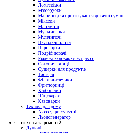
Ломтерізки
М'ясорубки
Машини для приготування дитячої суміші
Міксери
Млинниці
Мультиварки
Мультипечі
Настільні плити
Пароварки
Подрібнювачі
Ріжкові кавоварки еспрессо
Соковичавниці
Сушарки для продуктів
Тостери
Фільтри-глечики
Фритюрниці
Хлібопічки
Яйцеварки
Кавоварки
Техніка для дому
Аксесуари супутні
Льодогенератор
Сантехніка та ремонт
Душові