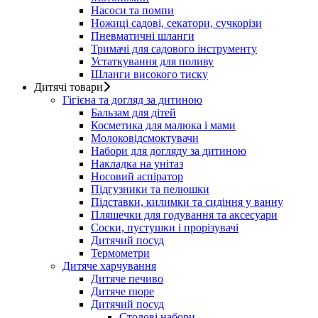
Насоси та помпи
Ножиці садові, секатори, сучкорізи
Пневматичні шланги
Тримачі для садового інструменту
Устаткування для поливу
Шланги високого тиску
Дитячі товари
Гігієна та догляд за дитиною
Бальзам для дітей
Косметика для малюка і мами
Молоковідсмоктувачи
Набори для догляду за дитиною
Накладка на унітаз
Носовий аспіратор
Підгузники та пелюшки
Підставки, килимки та сидіння у ванну
Пляшечки для годування та аксесуари
Соски, пустушки і прорізувачі
Дитячий посуд
Термометри
Дитяче харчування
Дитяче печиво
Дитяче пюре
Дитячий посуд
Столові набори