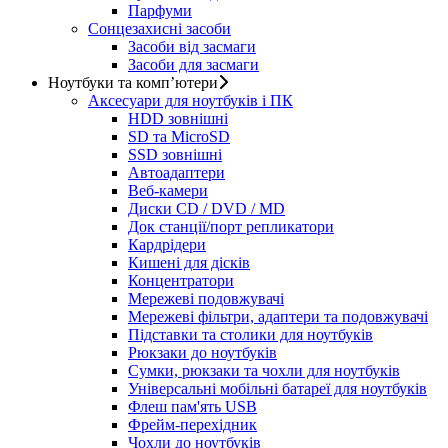
Парфуми
Сонцезахисні засоби
Засоби від засмаги
Засоби для засмаги
Ноутбуки та комп’ютери
Аксесуари для ноутбуків і ПК
HDD зовнішні
SD та MicroSD
SSD зовнішні
Автоадаптери
Веб-камери
Диски CD / DVD / MD
Док станції/порт репликатори
Кардрідери
Кишені для дісків
Концентратори
Мережеві подовжувачі
Мережеві фільтри, адаптери та подовжувачі
Підставки та столики для ноутбуків
Рюкзаки до ноутбуків
Сумки, рюкзаки та чохли для ноутбуків
Універсальні мобільні батареї для ноутбуків
Флеш пам'ять USB
Фрейм-перехідник
Чохли до ноутбуків