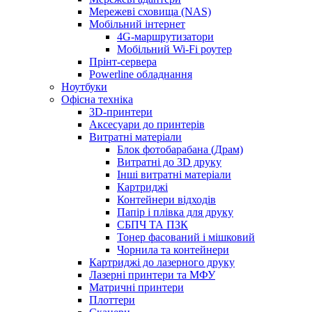
Мережеві сховища (NAS)
Мобільний інтернет
4G-маршрутизатори
Мобільний Wi-Fi роутер
Прінт-сервера
Рowerline обладнання
Ноутбуки
Офісна техніка
3D-принтери
Аксесуари до принтерів
Витратні матеріали
Блок фотобарабана (Драм)
Витратні до 3D друку
Інші витратні матеріали
Картриджі
Контейнери відходів
Папір і плівка для друку
СБПЧ ТА ПЗК
Тонер фасований і мішковий
Чорнила та контейнери
Картриджі до лазерного друку
Лазерні принтери та МФУ
Матричні принтери
Плоттери