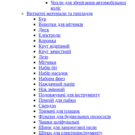
Чохли для зберігання автомобільних
коліс
Витратні матеріали та приладдя
Бур
Воротки для мітчиків
Диск
Електроди
Коронка
Круг відрізний
Круг зачистний
Лезо
Мітчики
Набір біт
Набір насадок
Набори фрез
Наждачний папір
Ніж змінний
Подовжувачі для інструменту
Припій для пайки
Свердло
Тримачі для плашок
Фільтри для будівельних пилососів
Чашки шліфувальні
Шини для ланцюгової пили
Щітки для електроінструменту