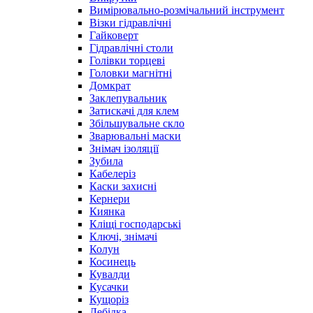
Вимірювально-розмічальний інструмент
Візки гідравлічні
Гайковерт
Гідравлічні столи
Голівки торцеві
Головки магнітні
Домкрат
Заклепувальник
Затискачі для клем
Збільшувальне скло
Зварювальні маски
Знімач ізоляції
Зубила
Кабелеріз
Каски захисні
Кернери
Киянка
Кліщі господарські
Ключі, знімачі
Колун
Косинець
Кувалди
Кусачки
Кущоріз
Лебідка