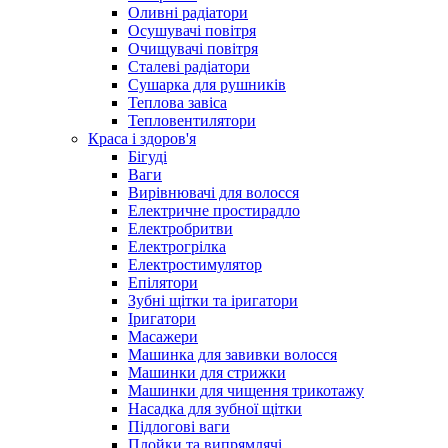
Оливні радіатори
Осушувачі повітря
Очищувачі повітря
Сталеві радіатори
Сушарка для рушників
Теплова завіса
Тепловентилятори
Краса і здоров'я
Бігуді
Ваги
Вирівнювачі для волосся
Електричне простирадло
Електробритви
Електрогрілка
Електростимулятор
Епілятори
Зубні щітки та іригатори
Іригатори
Масажери
Машинка для завивки волосся
Машинки для стрижки
Машинки для чищення трикотажу
Насадка для зубної щітки
Підлогові ваги
Плойки та випрямлячі