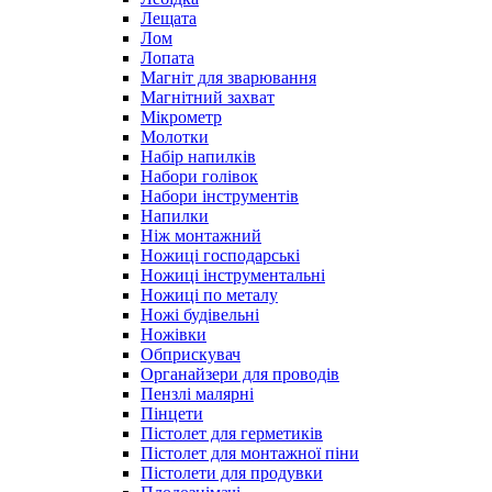
Лещата
Лом
Лопата
Магніт для зварювання
Магнітний захват
Мікрометр
Молотки
Набір напилків
Набори голівок
Набори інструментів
Напилки
Ніж монтажний
Ножиці господарські
Ножиці інструментальні
Ножиці по металу
Ножі будівельні
Ножівки
Обприскувач
Органайзери для проводів
Пензлі малярні
Пінцети
Пістолет для герметиків
Пістолет для монтажної піни
Пістолети для продувки