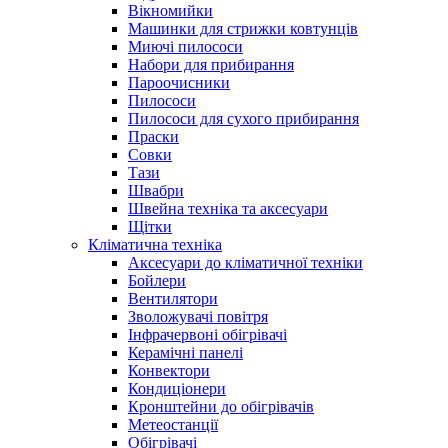
Вікномийки
Машинки для стрижки ковтунців
Миючі пилососи
Набори для прибирання
Пароочисники
Пилососи
Пилососи для сухого прибирання
Праски
Совки
Тази
Швабри
Швейна техніка та аксесуари
Щітки
Кліматична техніка
Аксесуари до кліматичної техніки
Бойлери
Вентилятори
Зволожувачі повітря
Інфрачервоні обігрівачі
Керамічні панелі
Конвектори
Кондиціонери
Кронштейни до обігрівачів
Метеостанції
Обігрівачі