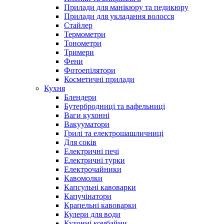
Прилади для манікюру та педикюру
Прилади для укладання волосся
Стайлер
Термометри
Тонометри
Тримери
Фени
Фотоепілятори
Косметичні прилади
Кухня
Блендери
Бутербродниці та вафельниці
Ваги кухонні
Вакууматори
Грилі та електрошашличниці
Для соків
Електричні печі
Електричні турки
Електрочайники
Кавомолки
Капсульні кавоварки
Капучінатори
Крапельні кавоварки
Кулери для води
Кухонні комбайни