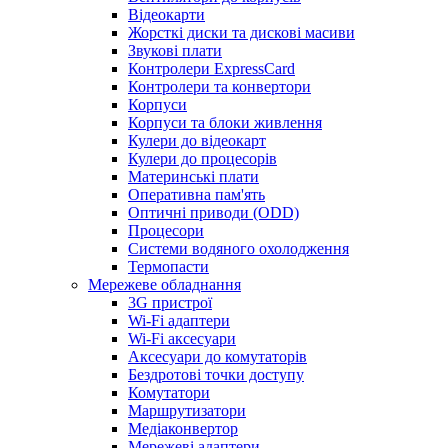
Відеокарти
Жорсткі диски та дискові масиви
Звукові плати
Контролери ExpressCard
Контролери та конвертори
Корпуси
Корпуси та блоки живлення
Кулери до відеокарт
Кулери до процесорів
Материнські плати
Оперативна пам'ять
Оптичні приводи (ODD)
Процесори
Системи водяного охолодження
Термопасти
Мережеве обладнання
3G пристрої
Wi-Fi адаптери
Wi-Fi аксесуари
Аксесуари до комутаторів
Бездротові точки доступу
Комутатори
Маршрутизатори
Медіаконвертор
Мережеві адаптери