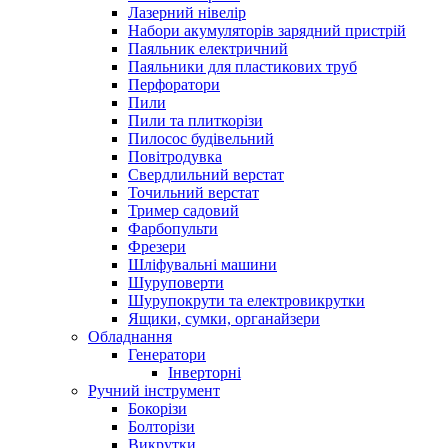
Лазерний нівелір
Набори акумуляторів зарядний пристрій
Паяльник електричний
Паяльники для пластикових труб
Перфоратори
Пили
Пили та плиткорізи
Пилосос будівельний
Повітродувка
Свердлильний верстат
Точильний верстат
Тример садовий
Фарбопульти
Фрезери
Шліфувальні машини
Шуруповерти
Шурупокрути та електровикрутки
Ящики, сумки, органайзери
Обладнання
Генератори
Інверторні
Ручний інструмент
Бокорізи
Болторізи
Викрутки