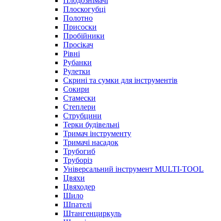
Плодознімачі
Плоскогубці
Полотно
Присоски
Пробійники
Просікач
Рівні
Рубанки
Рулетки
Скрині та сумки для інструментів
Сокири
Стамески
Степлери
Струбцини
Терки будівельні
Тримач інструменту
Тримачі насадок
Трубогиб
Труборіз
Універсальний інструмент MULTI-TOOL
Цвяхи
Цвяходер
Шило
Шпателі
Штангенциркуль