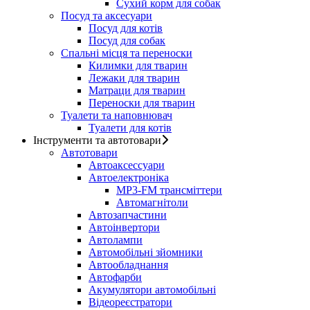
Сухий корм для собак
Посуд та аксесуари
Посуд для котів
Посуд для собак
Спальні місця та переноски
Килимки для тварин
Лежаки для тварин
Матраци для тварин
Переноски для тварин
Туалети та наповнювач
Туалети для котів
Інструменти та автотовари
Автотовари
Автоаксессуари
Автоелектроніка
MP3-FM трансміттери
Автомагнітоли
Автозапчастини
Автоінвертори
Автолампи
Автомобільні зйомники
Автообладнання
Автофарби
Акумулятори автомобільні
Відеореєстратори