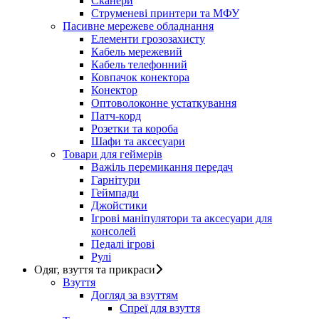
Сканери
Струменеві принтери та МФУ
Пасивне мережеве обладнання
Елементи грозозахисту
Кабель мережевий
Кабель телефонний
Ковпачок конектора
Конектор
Оптоволоконне устаткування
Патч-корд
Розетки та короба
Шафи та аксесуари
Товари для геймерів
Важіль перемикання передач
Гарнітури
Геймпади
Джойстики
Ігрові маніпулятори та аксесуари для
консолей
Педалі ігрові
Рулі
Одяг, взуття та прикраси
Взуття
Догляд за взуттям
Спреї для взуття