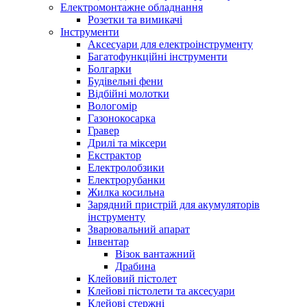
Електромонтажне обладнання
Розетки та вимикачі
Інструменти
Аксесуари для електроінструменту
Багатофункційні інструменти
Болгарки
Будівельні фени
Відбійні молотки
Вологомір
Газонокосарка
Гравер
Дрилі та міксери
Екстрактор
Електролобзики
Електрорубанки
Жилка косильна
Зарядний пристрій для акумуляторів
інструменту
Зварювальний апарат
Інвентар
Візок вантажний
Драбина
Клейовий пістолет
Клейові пістолети та аксесуари
Клейові стержні