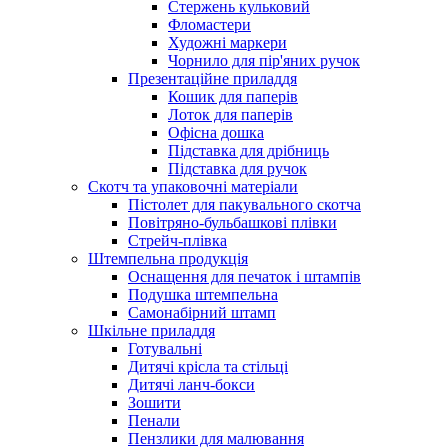
Стержень кульковий
Фломастери
Художні маркери
Чорнило для пір'яних ручок
Презентаційне приладдя
Кошик для паперів
Лоток для паперів
Офісна дошка
Підставка для дрібниць
Підставка для ручок
Скотч та упаковочні матеріали
Пістолет для пакувального скотча
Повітряно-бульбашкові плівки
Стрейч-плівка
Штемпельна продукція
Оснащення для печаток і штампів
Подушка штемпельна
Самонабірний штамп
Шкільне приладдя
Готувальні
Дитячі крісла та стільці
Дитячі ланч-бокси
Зошити
Пенали
Пензлики для малювання