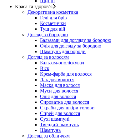
Щипці
Краса та здоров’я
Декоративна косметика
Гелі для брів
Косметички
Туш для вій
Догляд за бородою
Бальзами для догляду за бородою
Олія для догляду за бородою
Шампунь для бороди
Догляд за волоссям
Бальзам-ополіскувач
Віск
Крем-фарба для волосся
Лак для волосся
Маска для волосся
Муси для волосся
Олія для волосся
Сироватка для волосся
Скраби для шкіри голови
Спрей для волосся
Сухі шампуні
Твердий шампунь
Шампунь
Догляд за обличчям