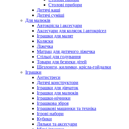
Столові прибори
Дитячі каші
Дитячі суміші
Для малюків
Автокрісла і аксесуари
Аксесуари для колясок і автокрісел
Іграшки для малят
Коляски
Ліжечка
Матрац для дитячого ліжечка
Стільці для годування
Товари для безпеки дітей
Шезлонги, килимки, крісла-гойдалки
Іграшки
Антистреси
Дитячі конструктори
Іграшки для дівчаток
Іграшки для малюків
Іграшки-нічники
Іграшкова зброя
Іграшкові машинки та техніка
Ігрові набори
Кубики
Ляльки та аксесуари