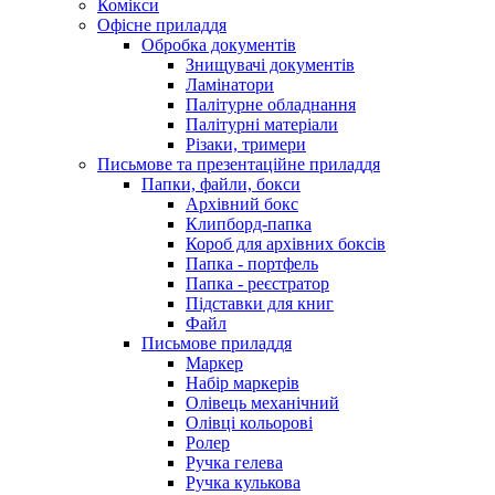
Комікси
Офісне приладдя
Обробка документів
Знищувачі документів
Ламінатори
Палітурне обладнання
Палітурні матеріали
Різаки, тримери
Письмове та презентаційне приладдя
Папки, файли, бокси
Архівний бокс
Клипборд-папка
Короб для архівних боксів
Папка - портфель
Папка - реєстратор
Підставки для книг
Файл
Письмове приладдя
Маркер
Набір маркерів
Олівець механічний
Олівці кольорові
Ролер
Ручка гелева
Ручка кулькова