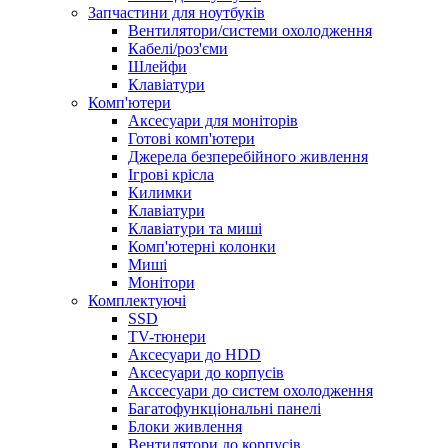
Запчастини для ноутбуків
Вентилятори/системи охолодження
Кабелі/роз'єми
Шлейфи
Клавіатури
Комп'ютери
Аксесуари для моніторів
Готові комп'ютери
Джерела безперебійного живлення
Ігрові крісла
Килимки
Клавіатури
Клавіатури та миші
Комп'ютерні колонки
Миші
Монітори
Комплектуючi
SSD
TV-тюнери
Аксесуари до HDD
Аксесуари до корпусів
Акссесуари до систем охолодження
Багатофункціональні панелі
Блоки живлення
Вентилятори до корпусів