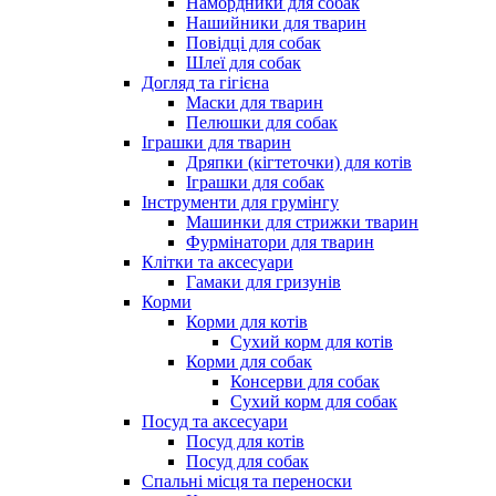
Намордники для собак
Нашийники для тварин
Повідці для собак
Шлеї для собак
Догляд та гігієна
Маски для тварин
Пелюшки для собак
Іграшки для тварин
Дряпки (кігтеточки) для котів
Іграшки для собак
Інструменти для грумінгу
Машинки для стрижки тварин
Фурмінатори для тварин
Клітки та аксесуари
Гамаки для гризунів
Корми
Корми для котів
Сухий корм для котів
Корми для собак
Консерви для собак
Сухий корм для собак
Посуд та аксесуари
Посуд для котів
Посуд для собак
Спальні місця та переноски