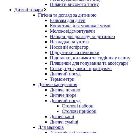
Шланги високого тиску
Дитячі товари
Гігієна та догляд за дитиною
Бальзам для дітей
Косметика для малюка і мами
Молоковідсмоктувачи
Набори для догляду за дитиною
Накладка на унітаз
Носовий аспіратор
Підгузники та пелюшки
Підставки, килимки та сидіння у ванну
Пляшечки для годування та аксесуари
Соски, пустушки і прорізувачі
Дитячий посуд
Термометри
Дитяче харчування
Дитяче печиво
Дитяче пюре
Дитячий посуд
Столові набори
Столові прибори
Дитячі каші
Дитячі суміші
Для малюків
Автокрісла і аксесуари