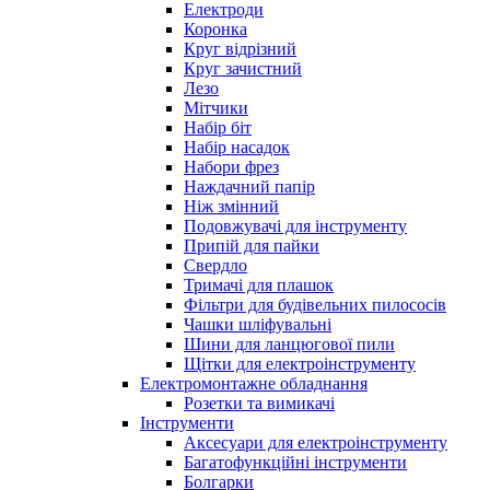
Електроди
Коронка
Круг відрізний
Круг зачистний
Лезо
Мітчики
Набір біт
Набір насадок
Набори фрез
Наждачний папір
Ніж змінний
Подовжувачі для інструменту
Припій для пайки
Свердло
Тримачі для плашок
Фільтри для будівельних пилососів
Чашки шліфувальні
Шини для ланцюгової пили
Щітки для електроінструменту
Електромонтажне обладнання
Розетки та вимикачі
Інструменти
Аксесуари для електроінструменту
Багатофункційні інструменти
Болгарки