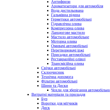
Антифризи
Ароматизатори для автомобіля
Вода дистильована
Гальмівна рідина
Герметики автомобільні
Гідравлічна олива
Компресорна олива
Ланцюгове мастило
Мастило автомобільне
Моторна олива
Омивачі автомобільні
Перетворювачі іржі
Присадки автомобільні
Реставраційні олівці
Трансмісійна олива
Свічки автомобільні
Склоочисник
Технічна допомога
Фільтри автомобільні
Шини та Диски
Чохли для зберігання автомобільни
Витратні матеріали та приладдя
Бур
Воротки для мітчиків
Диск