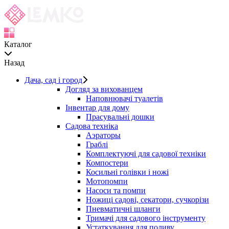
Каталог
Назад
Дача, сад і город
Догляд за вихованцем
Наповнювачі туалетів
Інвентар для дому
Прасувальні дошки
Садова техніка
Аэраторы
Граблі
Комплектуючі для садової техніки
Компостери
Косильні голівки і ножі
Мотопомпи
Насоси та помпи
Ножиці садові, секатори, сучкорізи
Пневматичні шланги
Тримачі для садового інструменту
Устаткування для поливу