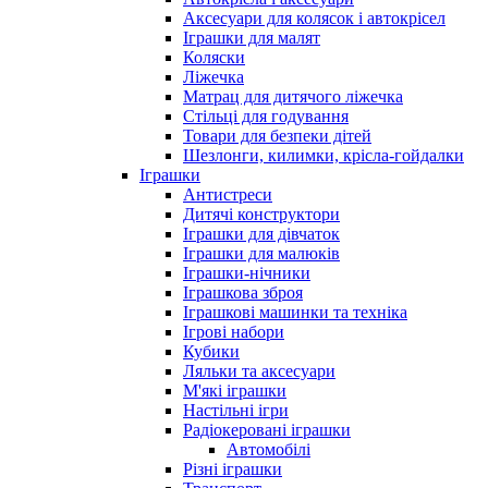
Аксесуари для колясок і автокрісел
Іграшки для малят
Коляски
Ліжечка
Матрац для дитячого ліжечка
Стільці для годування
Товари для безпеки дітей
Шезлонги, килимки, крісла-гойдалки
Іграшки
Антистреси
Дитячі конструктори
Іграшки для дівчаток
Іграшки для малюків
Іграшки-нічники
Іграшкова зброя
Іграшкові машинки та техніка
Ігрові набори
Кубики
Ляльки та аксесуари
М'які іграшки
Настільні ігри
Радіокеровані іграшки
Автомобілі
Різні іграшки