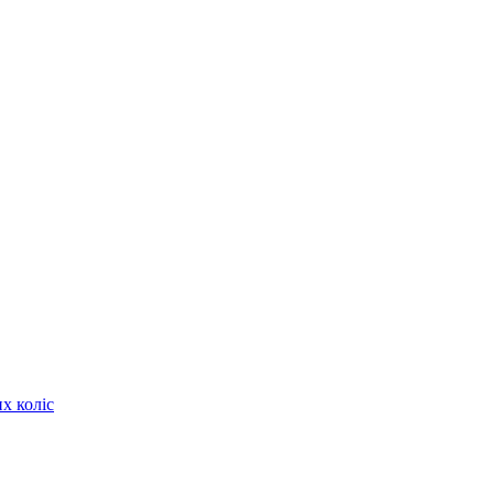
х коліс