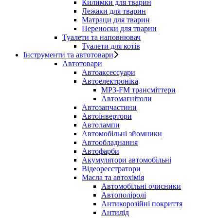
Килимки для тварин
Лежаки для тварин
Матраци для тварин
Переноски для тварин
Туалети та наповнювач
Туалети для котів
Інструменти та автотовари
Автотовари
Автоаксессуари
Автоелектроніка
MP3-FM трансміттери
Автомагнітоли
Автозапчастини
Автоінвертори
Автолампи
Автомобільні зйомники
Автообладнання
Автофарби
Акумулятори автомобільні
Відеореєстратори
Масла та автохімія
Автомобільні очисники
Автополіролі
Антикорозійні покриття
Антилід