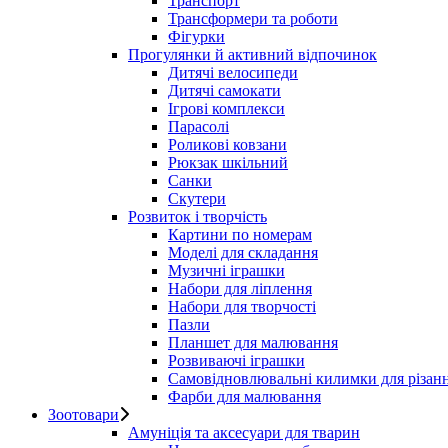
Транспорт
Трансформери та роботи
Фігурки
Прогулянки й активний відпочинок
Дитячі велосипеди
Дитячі самокати
Ігрові комплекси
Парасолі
Роликові ковзани
Рюкзак шкільний
Санки
Скутери
Розвиток і творчість
Картини по номерам
Моделі для складання
Музичні іграшки
Набори для ліплення
Набори для творчості
Пазли
Планшет для малювання
Розвиваючі іграшки
Самовідновлювальні килимки для різан
Фарби для малювання
Зоотовари
Амуніція та аксесуари для тварин