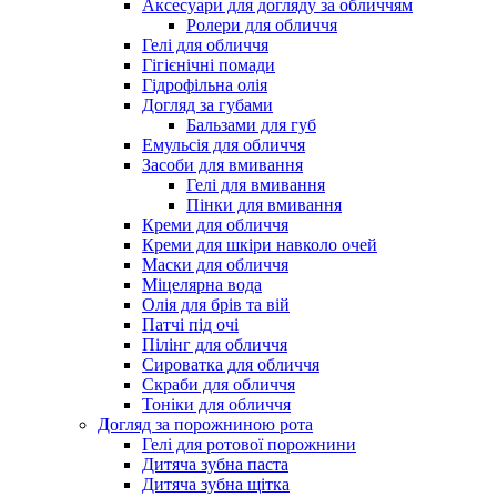
Аксесуари для догляду за обличчям
Ролери для обличчя
Гелі для обличчя
Гігієнічні помади
Гідрофільна олія
Догляд за губами
Бальзами для губ
Емульсія для обличчя
Засоби для вмивання
Гелі для вмивання
Пінки для вмивання
Креми для обличчя
Креми для шкіри навколо очей
Маски для обличчя
Міцелярна вода
Олія для брів та вій
Патчі під очі
Пілінг для обличчя
Сироватка для обличчя
Скраби для обличчя
Тоніки для обличчя
Догляд за порожниною рота
Гелі для ротової порожнини
Дитяча зубна паста
Дитяча зубна щітка