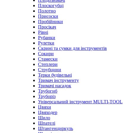
Плодознімачі
Плоскогубці
Полотно
Присоски
Пробійники
Просікач
Рівні
Рубанки
Рулетки
Скрині та сумки для інструментів
Сокири
Стамески
Степлери
Струбцини
Терки будівельні
Тримач інструменту
Тримачі насадок
Трубогиб
Труборіз
Універсальний інструмент MULTI-TOOL
Цвяхи
Цвяходер
Шило
Шпателі
Штангенциркуль