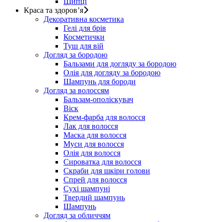
Щипці
Краса та здоров’я
Декоративна косметика
Гелі для брів
Косметички
Туш для вій
Догляд за бородою
Бальзами для догляду за бородою
Олія для догляду за бородою
Шампунь для бороди
Догляд за волоссям
Бальзам-ополіскувач
Віск
Крем-фарба для волосся
Лак для волосся
Маска для волосся
Муси для волосся
Олія для волосся
Сироватка для волосся
Скраби для шкіри голови
Спрей для волосся
Сухі шампуні
Твердий шампунь
Шампунь
Догляд за обличчям