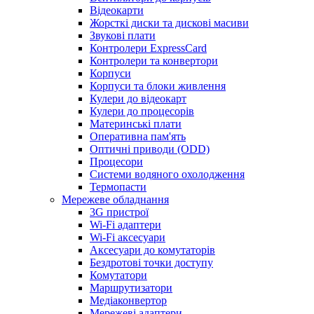
Відеокарти
Жорсткі диски та дискові масиви
Звукові плати
Контролери ExpressCard
Контролери та конвертори
Корпуси
Корпуси та блоки живлення
Кулери до відеокарт
Кулери до процесорів
Материнські плати
Оперативна пам'ять
Оптичні приводи (ODD)
Процесори
Системи водяного охолодження
Термопасти
Мережеве обладнання
3G пристрої
Wi-Fi адаптери
Wi-Fi аксесуари
Аксесуари до комутаторів
Бездротові точки доступу
Комутатори
Маршрутизатори
Медіаконвертор
Мережеві адаптери