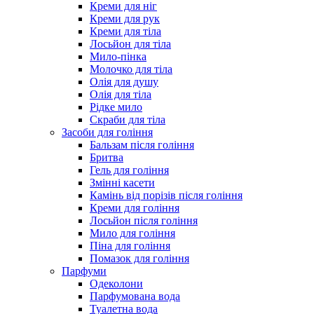
Креми для ніг
Креми для рук
Креми для тіла
Лосьйон для тіла
Мило-пінка
Молочко для тіла
Олія для душу
Олія для тіла
Рідке мило
Скраби для тіла
Засоби для гоління
Бальзам після гоління
Бритва
Гель для гоління
Змінні касети
Камінь від порізів після гоління
Креми для гоління
Лосьйон після гоління
Мило для гоління
Піна для гоління
Помазок для гоління
Парфуми
Одеколони
Парфумована вода
Туалетна вода