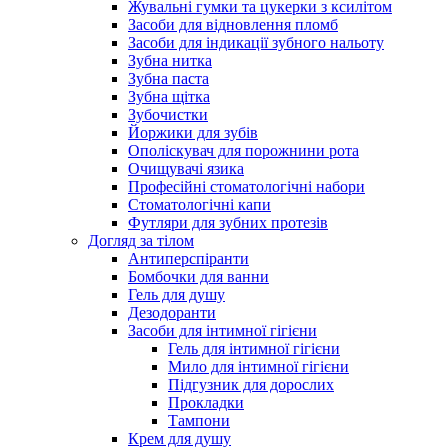
Жувальні гумки та цукерки з ксилітом
Засоби для відновлення пломб
Засоби для індикації зубного нальоту
Зубна нитка
Зубна паста
Зубна щітка
Зубочистки
Йоржики для зубів
Ополіскувач для порожнини рота
Очищувачі язика
Професійні стоматологічні набори
Стоматологічні капи
Футляри для зубних протезів
Догляд за тілом
Антиперспіранти
Бомбочки для ванни
Гель для душу
Дезодоранти
Засоби для інтимної гігієни
Гель для інтимної гігієни
Мило для інтимної гігієни
Підгузник для дорослих
Прокладки
Тампони
Крем для душу