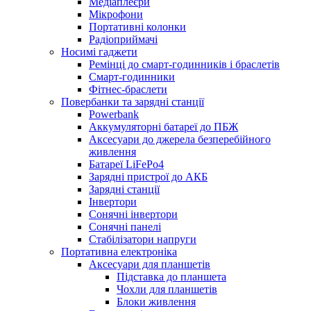
Медіаплеєри
Мікрофони
Портативні колонки
Радіоприймачі
Носимі гаджети
Ремінці до смарт-годинників і браслетів
Смарт-годинники
Фітнес-браслети
Повербанки та зарядні станції
Powerbank
Аккумуляторні батареї до ПБЖ
Аксесуари до джерела безперебійного
живлення
Батареї LiFePo4
Зарядні пристрої до АКБ
Зарядні станції
Інвертори
Сонячні інвертори
Сонячні панелі
Стабілізатори напруги
Портативна електроніка
Аксесуари для планшетів
Підставка до планшета
Чохли для планшетів
Блоки живлення