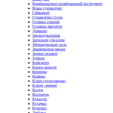
Вимірювально-розмічальний інструмент
Візки гідравлічні
Гайковерт
Гідравлічні столи
Голівки торцеві
Головки магнітні
Домкрат
Заклепувальник
Затискачі для клем
Збільшувальне скло
Зварювальні маски
Знімач ізоляції
Зубила
Кабелеріз
Каски захисні
Кернери
Киянка
Кліщі господарські
Ключі, знімачі
Колун
Косинець
Кувалди
Кусачки
Кущоріз
Лебідка