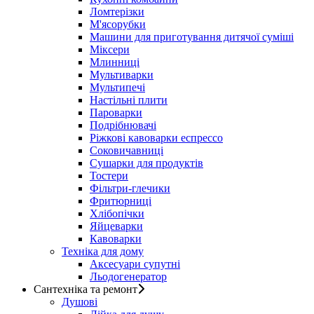
Ломтерізки
М'ясорубки
Машини для приготування дитячої суміші
Міксери
Млинниці
Мультиварки
Мультипечі
Настільні плити
Пароварки
Подрібнювачі
Ріжкові кавоварки еспрессо
Соковичавниці
Сушарки для продуктів
Тостери
Фільтри-глечики
Фритюрниці
Хлібопічки
Яйцеварки
Кавоварки
Техніка для дому
Аксесуари супутні
Льодогенератор
Сантехніка та ремонт
Душові