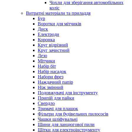
Чохли для зберігання автомобільних
коліс
Витратні матеріали та приладдя
Бур
Воротки для мітчиків
Диск
Електроди
Коронка
Круг відрізний
Круг зачистний
Лезо
Мітчики
Набір біт
Набір насадок
Набори фрез
Наждачний папір
Ніж змінний
Подовжувачі для інструменту
Припій для пайки
Свердло
Тримачі для плашок
Фільтри для будівельних пилососів
Чашки шліфувальні
Шини для ланцюгової пили
Щітки для електроінструменту