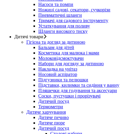
Насоси та помпи
Ножиці садові, секатори, сучкорізи
Пневматичні шланги
Тримачі для садового інструменту
Устаткування для поливу
Шланги високого тиску
Дитячі товари
Гігієна та догляд за дитиною
Бальзам для дітей
Косметика для малюка і мами
Молоковідсмоктувачи
Набори для догляду за дитиною
Накладка на унітаз
Носовий аспіратор
Підгузники та пелюшки
Підставки, килимки та сидіння у ванну
Пляшечки для годування та аксесуари
Соски, пустушки і прорізувачі
Дитячий посуд
Термометри
Дитяче харчування
Дитяче печиво
Дитяче пюре
Дитячий посуд
Столові набори