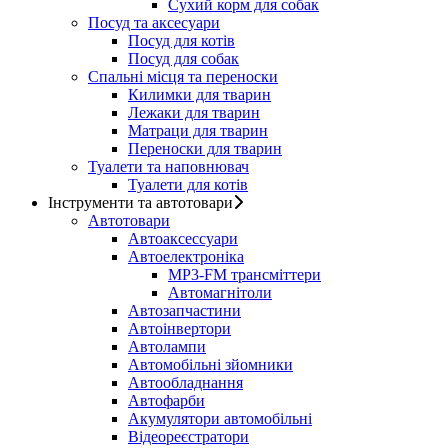
Сухий корм для собак
Посуд та аксесуари
Посуд для котів
Посуд для собак
Спальні місця та переноски
Килимки для тварин
Лежаки для тварин
Матраци для тварин
Переноски для тварин
Туалети та наповнювач
Туалети для котів
Інструменти та автотовари
Автотовари
Автоаксессуари
Автоелектроніка
MP3-FM трансміттери
Автомагнітоли
Автозапчастини
Автоінвертори
Автолампи
Автомобільні зйомники
Автообладнання
Автофарби
Акумулятори автомобільні
Відеореєстратори