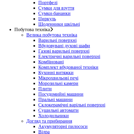
Портфелі
Сумки для взуття
Сумки-бананки
Циркуль
Щоденники шкільні
Побутова техніка
Велика побутова техніка
Варильні поверхні
Вбудовувані духові шафи
Газові варильні поверхні
Електричні варильні поверхні
Комбіновані
Комплект вбудованої техніки
Кухонні витяжки
Мікрохвильові печі
Морозильні камери
Плити
Посудомийні машини
Пральні машини
Склокерамічні варільні поверхні
Сушильні автомати
Холодильники
Догляд та прибирання
Акумуляторні пилососи
Відра