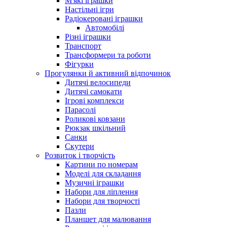
М'які іграшки
Настільні ігри
Радіокеровані іграшки
Автомобілі
Різні іграшки
Транспорт
Трансформери та роботи
Фігурки
Прогулянки й активний відпочинок
Дитячі велосипеди
Дитячі самокати
Ігрові комплекси
Парасолі
Роликові ковзани
Рюкзак шкільний
Санки
Скутери
Розвиток і творчість
Картини по номерам
Моделі для складання
Музичні іграшки
Набори для ліплення
Набори для творчості
Пазли
Планшет для малювання