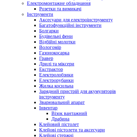
Електромонтажне обладнання
Розетки та вимикачі
Інструменти
Аксесуари для електроінструменту
Багатофункційні інструменти
Болгарки
Будівельні фени
Відбійні молотки
Вологомір
Газонокосарка
Гравер
Дрилі та міксери
Екстрактор
Електролобзики
Електрорубанки
Жилка косильна
Зарядний пристрій для акумуляторів
інструменту
Зварювальний апарат
Інвентар
Візок вантажний
Драбина
Клейовий пістолет
Клейові пістолети та аксесуари
Клейові стержні