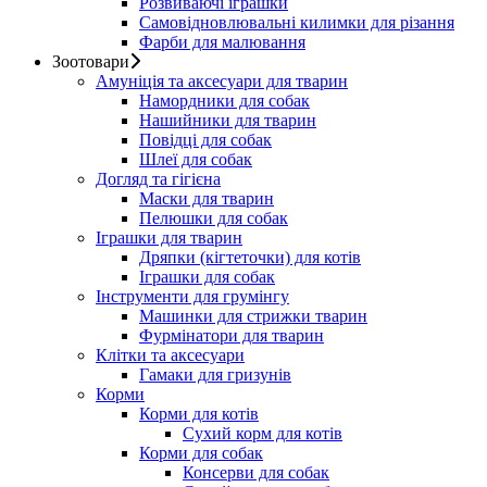
Розвиваючі іграшки
Самовідновлювальні килимки для різання
Фарби для малювання
Зоотовари
Амуніція та аксесуари для тварин
Намордники для собак
Нашийники для тварин
Повідці для собак
Шлеї для собак
Догляд та гігієна
Маски для тварин
Пелюшки для собак
Іграшки для тварин
Дряпки (кігтеточки) для котів
Іграшки для собак
Інструменти для грумінгу
Машинки для стрижки тварин
Фурмінатори для тварин
Клітки та аксесуари
Гамаки для гризунів
Корми
Корми для котів
Сухий корм для котів
Корми для собак
Консерви для собак