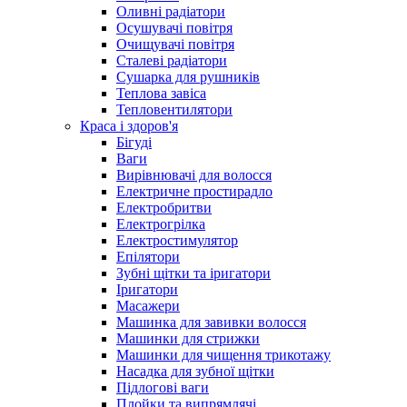
Оливні радіатори
Осушувачі повітря
Очищувачі повітря
Сталеві радіатори
Сушарка для рушників
Теплова завіса
Тепловентилятори
Краса і здоров'я
Бігуді
Ваги
Вирівнювачі для волосся
Електричне простирадло
Електробритви
Електрогрілка
Електростимулятор
Епілятори
Зубні щітки та іригатори
Іригатори
Масажери
Машинка для завивки волосся
Машинки для стрижки
Машинки для чищення трикотажу
Насадка для зубної щітки
Підлогові ваги
Плойки та випрямлячі