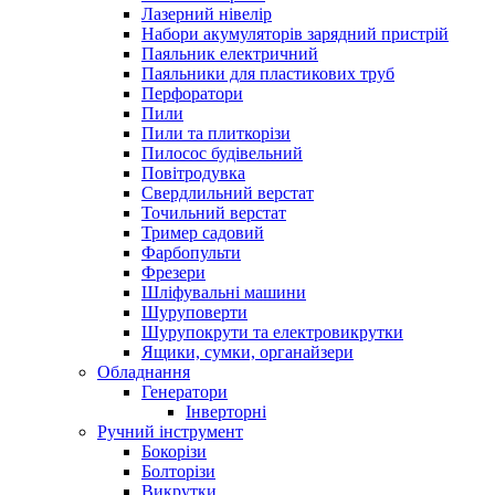
Лазерний нівелір
Набори акумуляторів зарядний пристрій
Паяльник електричний
Паяльники для пластикових труб
Перфоратори
Пили
Пили та плиткорізи
Пилосос будівельний
Повітродувка
Свердлильний верстат
Точильний верстат
Тример садовий
Фарбопульти
Фрезери
Шліфувальні машини
Шуруповерти
Шурупокрути та електровикрутки
Ящики, сумки, органайзери
Обладнання
Генератори
Інверторні
Ручний інструмент
Бокорізи
Болторізи
Викрутки