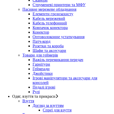
Сканери
Струменеві принтери та МФУ
Пасивне мережеве обладнання
Елементи грозозахисту
Кабель мережевий
Кабель телефонний
Ковпачок конектора
Конектор
Оптоволоконне устаткування
Патч-корд
Розетки та короба
Шафи та аксесуари
Товари для геймерів
Важіль перемикання передач
Гарнітури
Геймпади
Джойстики
Ігрові маніпулятори та аксесуари для
консолей
Педалі ігрові
Рулі
Одяг, взуття та прикраси
Взуття
Догляд за взуттям
Спреї для взуття