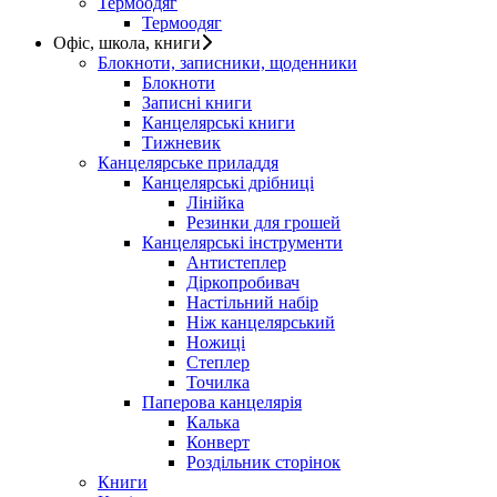
Термоодяг
Термоодяг
Офіс, школа, книги
Блокноти, записники, щоденники
Блокноти
Записні книги
Канцелярські книги
Тижневик
Канцелярське приладдя
Канцелярські дрібниці
Лінійка
Резинки для грошей
Канцелярські інструменти
Антистеплер
Діркопробивач
Настільний набір
Ніж канцелярський
Ножиці
Степлер
Точилка
Паперова канцелярія
Калька
Конверт
Роздільник сторінок
Книги