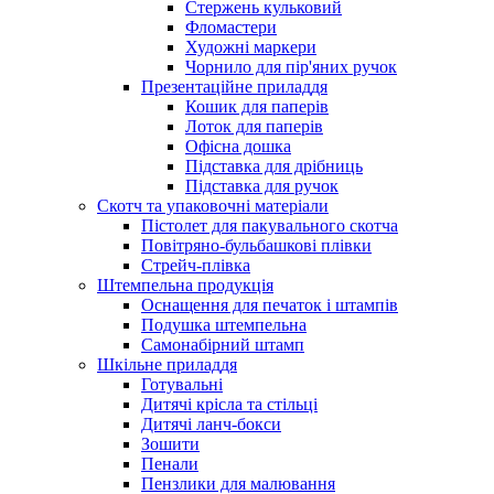
Стержень кульковий
Фломастери
Художні маркери
Чорнило для пір'яних ручок
Презентаційне приладдя
Кошик для паперів
Лоток для паперів
Офісна дошка
Підставка для дрібниць
Підставка для ручок
Скотч та упаковочні матеріали
Пістолет для пакувального скотча
Повітряно-бульбашкові плівки
Стрейч-плівка
Штемпельна продукція
Оснащення для печаток і штампів
Подушка штемпельна
Самонабірний штамп
Шкільне приладдя
Готувальні
Дитячі крісла та стільці
Дитячі ланч-бокси
Зошити
Пенали
Пензлики для малювання