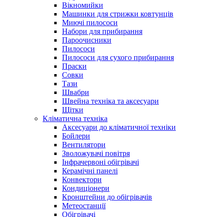
Вікномийки
Машинки для стрижки ковтунців
Миючі пилососи
Набори для прибирання
Пароочисники
Пилососи
Пилососи для сухого прибирання
Праски
Совки
Тази
Швабри
Швейна техніка та аксесуари
Щітки
Кліматична техніка
Аксесуари до кліматичної техніки
Бойлери
Вентилятори
Зволожувачі повітря
Інфрачервоні обігрівачі
Керамічні панелі
Конвектори
Кондиціонери
Кронштейни до обігрівачів
Метеостанції
Обігрівачі