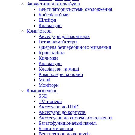
Запчастини для ноутбуків
Вентилятори/системи охолодження
Кабелі/роз'єми
Шлейфи
Клавіатури
Комп'ютери
Аксесуари для моніторів
Готові комп'ютери
Джерела безперебійного живлення
Ігрові крісла
Килимки
Клавіатури
Клавіатури та миші
Комп'ютерні колонки
Миші
Монітори
Комплектуючi
SSD
TV-тюнери
Аксесуари до HDD
Аксесуари до корпусів
Акссесуари до систем охолодження
Багатофункціональні панелі
Блоки живлення
Вентилятори до корпусів