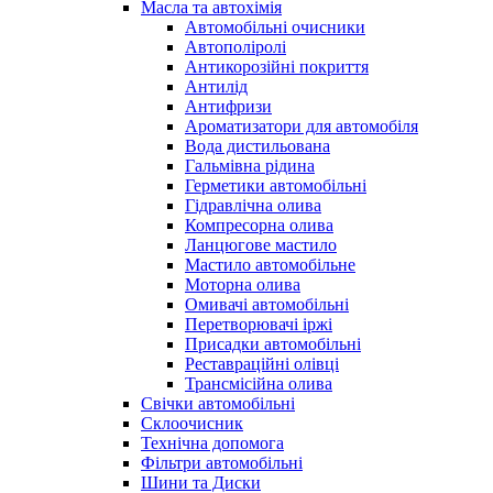
Масла та автохімія
Автомобільні очисники
Автополіролі
Антикорозійні покриття
Антилід
Антифризи
Ароматизатори для автомобіля
Вода дистильована
Гальмівна рідина
Герметики автомобільні
Гідравлічна олива
Компресорна олива
Ланцюгове мастило
Мастило автомобільне
Моторна олива
Омивачі автомобільні
Перетворювачі іржі
Присадки автомобільні
Реставраційні олівці
Трансмісійна олива
Свічки автомобільні
Склоочисник
Технічна допомога
Фільтри автомобільні
Шини та Диски