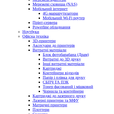
Мережеві сховища (NAS)
Мобільний інтернет
4G-маршрутизатори
Мобільний Wi-Fi роутер
Прінт-сервера
Рowerline обладнання
Ноутбуки
Офісна техніка
3D-принтери
Аксесуари до принтерів
Витратні матеріали
Блок фотобарабана (Драм)
Витратні до 3D друку
Інші витратні матеріали
Картриджі
Контейнери відходів
Папір і плівка для друку
СБПЧ ТА ПЗК
Тонер фасований і мішковий
Чорнила та контейнери
Картриджі до лазерного друку
Лазерні принтери та МФУ
Матричні принтери
Плоттери