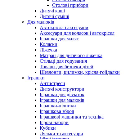
Столові прибори
Дитячі каші
Дитячі суміші
Для малюків
Автокрісла і аксесуари
Аксесуари для колясок і автокрісел
Іграшки для малят
Коляски
Ліжечка
Матрац для дитячого ліжечка
Стільці для годування
Товари для безпеки дітей
Шезлонги, килимки, крісла-гойдалки
Іграшки
Антистреси
Дитячі конструктори
Іграшки для дівчаток
Іграшки для малюків
Іграшки-нічники
Іграшкова зброя
Іграшкові машинки та техніка
Ігрові набори
Кубики
Ляльки та аксесуари