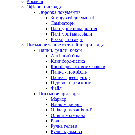
Комікси
Офісне приладдя
Обробка документів
Знищувачі документів
Ламінатори
Палітурне обладнання
Палітурні матеріали
Різаки, тримери
Письмове та презентаційне приладдя
Папки, файли, бокси
Архівний бокс
Клипборд-папка
Короб для архівних боксів
Папка - портфель
Папка - реєстратор
Підставки для книг
Файл
Письмове приладдя
Маркер
Набір маркерів
Олівець механічний
Олівці кольорові
Ролер
Ручка гелева
Ручка кулькова