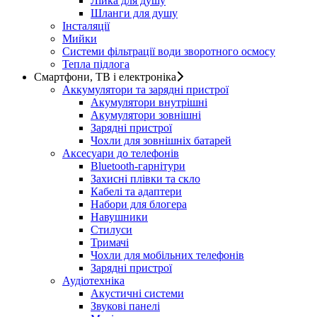
Лійка для душу
Шланги для душу
Інсталяції
Мийки
Системи фільтрації води зворотного осмосу
Тепла підлога
Смартфони, ТВ і електроніка
Аккумулятори та зарядні пристрої
Акумулятори внутрішні
Акумулятори зовнішні
Зарядні пристрої
Чохли для зовнішніх батарей
Аксесуари до телефонів
Bluetooth-гарнітури
Захисні плівки та скло
Кабелі та адаптери
Набори для блогера
Навушники
Стилуси
Тримачі
Чохли для мобільних телефонів
Зарядні пристрої
Аудіотехніка
Акустичні системи
Звукові панелі