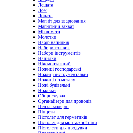
Лещата
Лом
Лопата
Магніт для зварювання
Магнітний захват
Мікрометр
Молотки
Набір напилків
Набори голівок
Набори інструментів
Напилки
Ніж монтажний
Ножиці господарські
Ножиці інструментальні
Ножиці по металу
Ножі будівельні
Ножівки
Обприскувач
Органайзери для проводів
Пензлі малярні
Пінцети
Пістолет для герметиків
Пістолет для монтажної піни
Пістолети для продувки