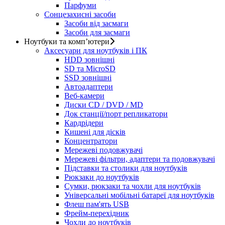
Парфуми
Сонцезахисні засоби
Засоби від засмаги
Засоби для засмаги
Ноутбуки та комп’ютери
Аксесуари для ноутбуків і ПК
HDD зовнішні
SD та MicroSD
SSD зовнішні
Автоадаптери
Веб-камери
Диски CD / DVD / MD
Док станції/порт репликатори
Кардрідери
Кишені для дісків
Концентратори
Мережеві подовжувачі
Мережеві фільтри, адаптери та подовжувачі
Підставки та столики для ноутбуків
Рюкзаки до ноутбуків
Сумки, рюкзаки та чохли для ноутбуків
Універсальні мобільні батареї для ноутбуків
Флеш пам'ять USB
Фрейм-перехідник
Чохли до ноутбуків