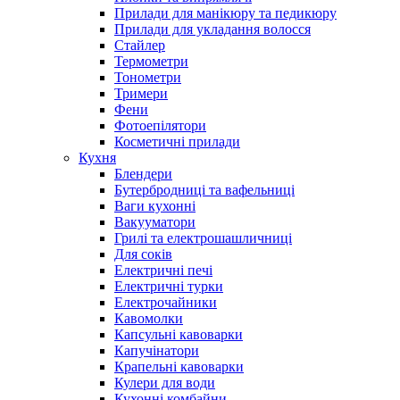
Прилади для манікюру та педикюру
Прилади для укладання волосся
Стайлер
Термометри
Тонометри
Тримери
Фени
Фотоепілятори
Косметичні прилади
Кухня
Блендери
Бутербродниці та вафельниці
Ваги кухонні
Вакууматори
Грилі та електрошашличниці
Для соків
Електричні печі
Електричні турки
Електрочайники
Кавомолки
Капсульні кавоварки
Капучінатори
Крапельні кавоварки
Кулери для води
Кухонні комбайни