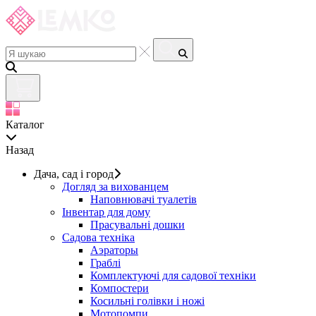
Каталог
Назад
Дача, сад і город
Догляд за вихованцем
Наповнювачі туалетів
Інвентар для дому
Прасувальні дошки
Садова техніка
Аэраторы
Граблі
Комплектуючі для садової техніки
Компостери
Косильні голівки і ножі
Мотопомпи