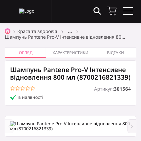
Товари в кошику
(0)
Краса та здоров’я
…
Шампунь Pantene Pro-V Інтенсивне відновлення 80…
Загальна сума
0
₴
ОГЛЯД
ХАРАКТЕРИСТИКИ
ВІДГУКИ
Шампунь Pantene Pro-V Інтенсивне
Оформити замовлення
відновлення 800 мл (8700216821339)
Артикул:
301564
в наявності
Кошик порожній