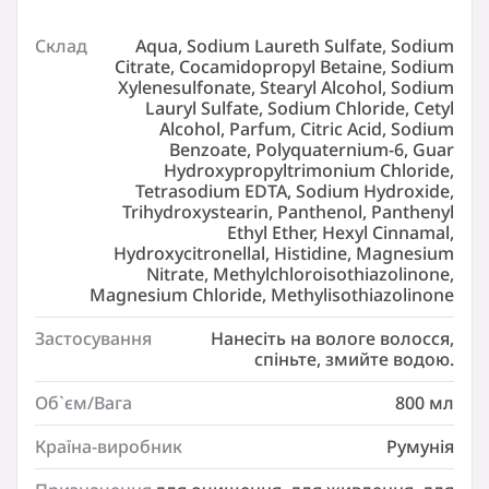
Запобігає появі посічених кінчиків
0% силіконів, 0% мінеральних олив, 0% барвників
Склад
Aqua, Sodium Laureth Sulfate, Sodium
Протестовано Швейцарським інститутом
Citrate, Cocamidopropyl Betaine, Sodium
вітамінів
На 100% переробний флакон, на 25% складається
Xylenesulfonate, Stearyl Alcohol, Sodium
з переробленого пластику (окрім кришки)
Lauryl Sulfate, Sodium Chloride, Cetyl
Надає здорове сяйво та гладкість
Alcohol, Parfum, Citric Acid, Sodium
Benzoate, Polyquaternium-6, Guar
Характеристики
Hydroxypropyltrimonium Chloride,
Tetrasodium EDTA, Sodium Hydroxide,
Склад:
Trihydroxystearin, Panthenol, Panthenyl
Aqua, Sodium Laureth Sulfate, Sodium Citrate,
Ethyl Ether, Hexyl Cinnamal,
Cocamidopropyl Betaine, Sodium Xylenesulfonate,
Hydroxycitronellal, Histidine, Magnesium
Stearyl Alcohol, Sodium Lauryl Sulfate, Sodium Chloride,
Nitrate, Methylchloroisothiazolinone,
Cetyl Alcohol, Parfum, Citric Acid, Sodium Benzoate,
Magnesium Chloride, Methylisothiazolinone
Polyquaternium-6, Guar Hydroxypropyltrimonium
Chloride, Tetrasodium EDTA, Sodium Hydroxide,
Застосування
Нанесіть на вологе волосся,
Trihydroxystearin, Panthenol, Panthenyl Ethyl Ether,
спіньте, змийте водою.
Hexyl Cinnamal, Hydroxycitronellal, Histidine,
Magnesium Nitrate, Methylchloroisothiazolinone,
Об`єм/Вага
800 мл
Magnesium Chloride, Methylisothiazolinone
Країна-виробник
Румунія
Застосування:
Нанесіть на вологе волосся, спіньте, змийте водою.