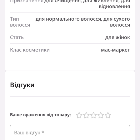
Призначення
для очищення, для живлення, для
Об`єм/Вага:
відновлення
800 мл
Тип
для нормального волосся, для сухого
Країна-виробник:
волосся
волосся
Румунія
Призначення:
Стать
для жінок
для очищення
Призначення:
Клас косметики
мас-маркет
для живлення
Призначення:
для відновлення
Тип волосся:
Відгуки
для нормального волосся
Тип волосся:
для сухого волосся
Стать:
Ваше враження від товару:
для жінок
Клас косметики:
мас-маркет