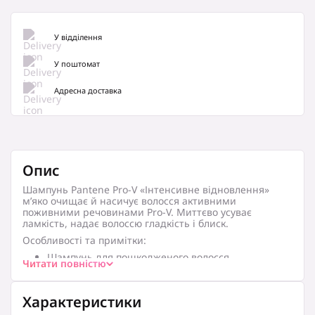
У відділення
У поштомат
Адресна доставка
Опис
Шампунь
Pantene Pro-V «Інтенсивне відновлення»
м’яко очищає й насичує волосся активними
поживними речовинами Pro-V. Миттєво усуває
ламкість, надає волоссю гладкість і блиск.
Особливості та примітки:
Шампунь для пошкодженого волосся
Читати повністю
Шампунь з активними поживними речовинами
Pro-V, які зміцнюють волосся
М’яко очищає, насичуючи волосся активними
Характеристики
поживними речовинами Pro-V і миттєво
усуваючи ознаки ушкоджень