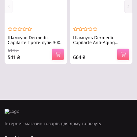
Шампунь Dermedic
Шампунь Dermedic
Capilarte Проти лупи 300
Capilarte Anti-Aging
мл (5901643174231)
Антивіковий 300 мл
614
₴
(5901643177454)
541
₴
664
₴
Призначення – проти лупи,
Призначення – очищення,
очищення, Тип волосся –
проти випадіння волосся,
для всіх типів волосся,
для росту волосся, Тип
Стать -.
волосся – для всіх.
Інтернет-магазин товарів для дому та побуту