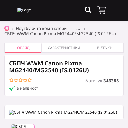
Товари в кошику
(0)
Ноутбуки та комп’ютери
…
СБПЧ WWM Canon Pixma MG2440/MG2540 (IS.0126U)
Загальна сума
0
₴
ОГЛЯД
ХАРАКТЕРИСТИКИ
ВІДГУКИ
СБПЧ WWM Canon Pixma
Оформити замовлення
MG2440/MG2540 (IS.0126U)
Артикул:
346385
в наявності
Кошик порожній