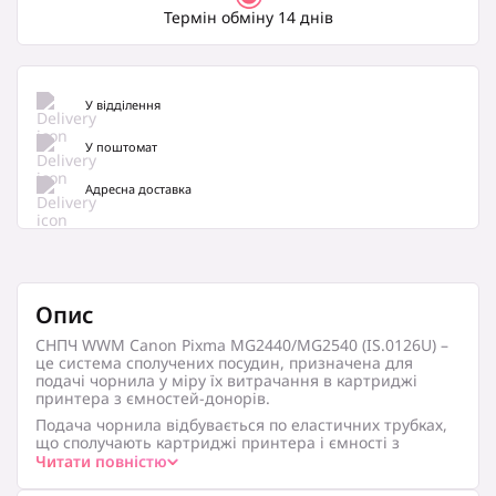
Термін обміну 14 днів
У відділення
У поштомат
Адресна доставка
Опис
СНПЧ WWM Canon Pixma MG2440/MG2540 (IS.0126U) –
це система сполучених посудин, призначена для
подачі чорнила у міру їх витрачання в картриджі
принтера з ємностей-донорів.
Подача чорнила відбувається по еластичних трубках,
що сполучають картриджі принтера і ємності з
чорнилом. За рахунок створеного в процесі роботи
Читати повністю
розрядження в камері картриджа – чорнило з трубок
заповнюють місце витрачених чорнил в процесі друку.