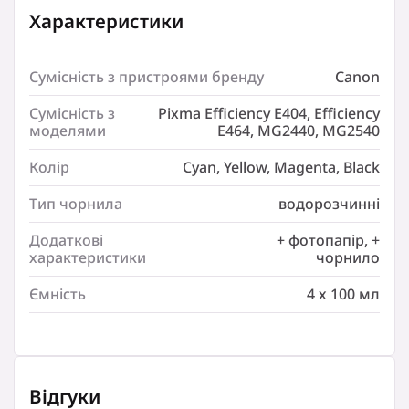
Характеристики
СНПЧ WWM Canon Pixma MG2440/MG2540 (IS.0126U)
можуть використовуватися разом з струменевими
принтерами та БФП:
Canon Pixma MG2440/MG2540
Сумісність з пристроями бренду
Canon
Характеристики
Сумісність з
Pixma Efficiency E404, Efficiency
моделями
E464, MG2440, MG2540
Сумісність з пристроями бренду:
Canon
Колір
Cyan, Yellow, Magenta, Black
Сумісність з моделями:
Pixma Efficiency E404, Efficiency E464, MG2440, MG2540
Тип чорнила
водорозчинні
Колір:
Додаткові
+ фотопапір, +
Cyan
характеристики
чорнило
Колір:
Yellow
Ємність
4 х 100 мл
Колір:
Magenta
Колір:
Black
Відгуки
Тип чорнила: