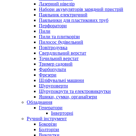
Лазерний нівелір
Набори акумуляторів зарядний пристрій
Паяльник електричний
Паяльники для пластикових труб
Перфоратори
Пили
Пили та плиткорізи
Пилосос будівельний
Повітродувка
Свердлильний верстат
Точильний верстат
Тример садовий
Фарбопульти
Фрезери
Шліфувальні машини
Шуруповерти
Шурупокрути та електровикрутки
Ящики, сумки, органайзери
Обладнання
Генератори
Інверторні
Ручний інструмент
Бокорізи
Болторізи
Викрутки