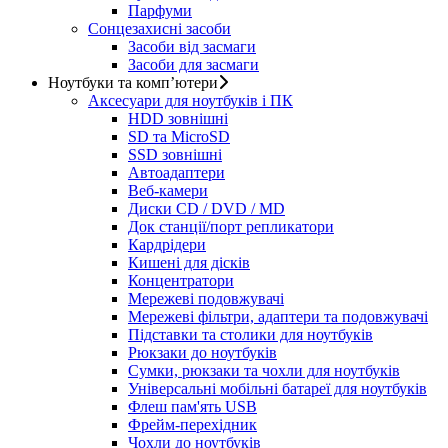
Парфуми
Сонцезахисні засоби
Засоби від засмаги
Засоби для засмаги
Ноутбуки та комп’ютери
Аксесуари для ноутбуків і ПК
HDD зовнішні
SD та MicroSD
SSD зовнішні
Автоадаптери
Веб-камери
Диски CD / DVD / MD
Док станції/порт репликатори
Кардрідери
Кишені для дісків
Концентратори
Мережеві подовжувачі
Мережеві фільтри, адаптери та подовжувачі
Підставки та столики для ноутбуків
Рюкзаки до ноутбуків
Сумки, рюкзаки та чохли для ноутбуків
Універсальні мобільні батареї для ноутбуків
Флеш пам'ять USB
Фрейм-перехідник
Чохли до ноутбуків