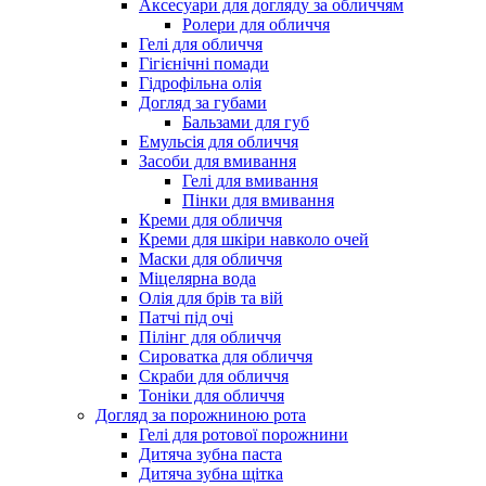
Аксесуари для догляду за обличчям
Ролери для обличчя
Гелі для обличчя
Гігієнічні помади
Гідрофільна олія
Догляд за губами
Бальзами для губ
Емульсія для обличчя
Засоби для вмивання
Гелі для вмивання
Пінки для вмивання
Креми для обличчя
Креми для шкіри навколо очей
Маски для обличчя
Міцелярна вода
Олія для брів та вій
Патчі під очі
Пілінг для обличчя
Сироватка для обличчя
Скраби для обличчя
Тоніки для обличчя
Догляд за порожниною рота
Гелі для ротової порожнини
Дитяча зубна паста
Дитяча зубна щітка