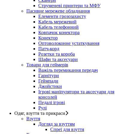
Сканери
Струменеві принтери та МФУ
Пасивне мережеве обладнання
Елементи грозозахисту
Кабель мережевий
Кабель телефонний
Ковпачок конектора
Конектор
Оптоволоконне устаткування
Патч-корд
Розетки та короба
Шафи та аксесуари
Товари для геймерів
Важіль перемикання передач
Гарнітури
Геймпади
Джойстики
Ігрові маніпулятори та аксесуари для
консолей
Педалі ігрові
Рулі
Одяг, взуття та прикраси
Взуття
Догляд за взуттям
Спреї для взуття