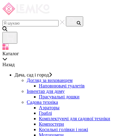
Каталог
Назад
Дача, сад і город
Догляд за вихованцем
Наповнювачі туалетів
Інвентар для дому
Прасувальні дошки
Садова техніка
Аэраторы
Граблі
Комплектуючі для садової техніки
Компостери
Косильні голівки і ножі
Мотопомпи