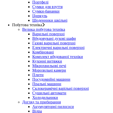
Портфелі
Сумки для взуття
Сумки-бананки
Циркуль
Щоденники шкільні
Побутова техніка
Велика побутова техніка
Варильні поверхні
Вбудовувані духові шафи
Газові варильні поверхні
Електричні варильні поверхні
Комбіновані
Комплект вбудованої техніки
Кухонні витяжки
Мікрохвильові печі
Морозильні камери
Плити
Посудомийні машини
Пральні машини
Склокерамічні варільні поверхні
Сушильні автомати
Холодильники
Догляд та прибирання
Акумуляторні пилососи
Відра