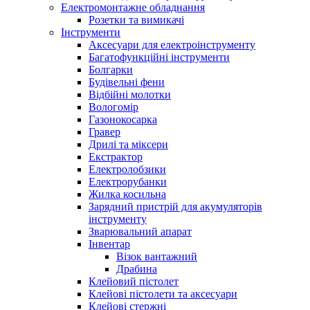
Електромонтажне обладнання
Розетки та вимикачі
Інструменти
Аксесуари для електроінструменту
Багатофункційні інструменти
Болгарки
Будівельні фени
Відбійні молотки
Вологомір
Газонокосарка
Гравер
Дрилі та міксери
Екстрактор
Електролобзики
Електрорубанки
Жилка косильна
Зарядний пристрій для акумуляторів
інструменту
Зварювальний апарат
Інвентар
Візок вантажний
Драбина
Клейовий пістолет
Клейові пістолети та аксесуари
Клейові стержні