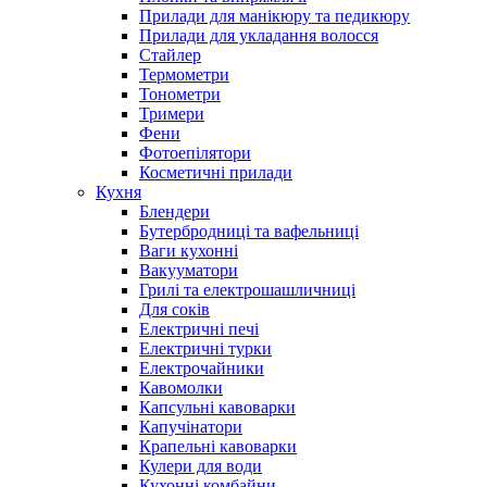
Прилади для манікюру та педикюру
Прилади для укладання волосся
Стайлер
Термометри
Тонометри
Тримери
Фени
Фотоепілятори
Косметичні прилади
Кухня
Блендери
Бутербродниці та вафельниці
Ваги кухонні
Вакууматори
Грилі та електрошашличниці
Для соків
Електричні печі
Електричні турки
Електрочайники
Кавомолки
Капсульні кавоварки
Капучінатори
Крапельні кавоварки
Кулери для води
Кухонні комбайни