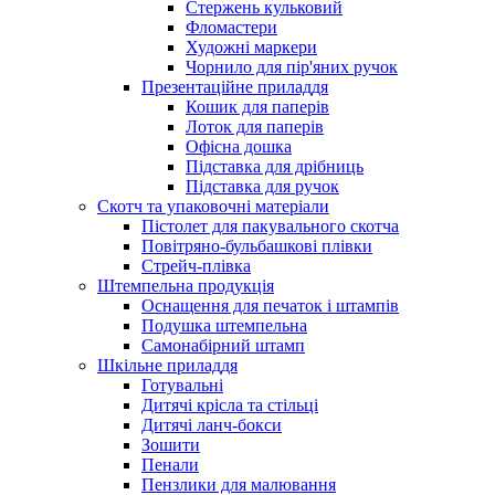
Стержень кульковий
Фломастери
Художні маркери
Чорнило для пір'яних ручок
Презентаційне приладдя
Кошик для паперів
Лоток для паперів
Офісна дошка
Підставка для дрібниць
Підставка для ручок
Скотч та упаковочні матеріали
Пістолет для пакувального скотча
Повітряно-бульбашкові плівки
Стрейч-плівка
Штемпельна продукція
Оснащення для печаток і штампів
Подушка штемпельна
Самонабірний штамп
Шкільне приладдя
Готувальні
Дитячі крісла та стільці
Дитячі ланч-бокси
Зошити
Пенали
Пензлики для малювання