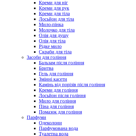
Креми для ніг
Креми для рук
Креми для тіла
Лосьйон для тіла
Мило-пінка
Молочко для тіла
Олія для душу
Олія для тіла
Рідке мило
Скраби для тіла
Засоби для гоління
Бальзам після гоління
Бритва
Гель для гоління
Змінні касети
Камінь від порізів після гоління
Креми для гоління
Лосьйон після гоління
Мило для гоління
Піна для гоління
Помазок для гоління
Парфуми
Одеколони
Парфумована вода
Туалетна вода