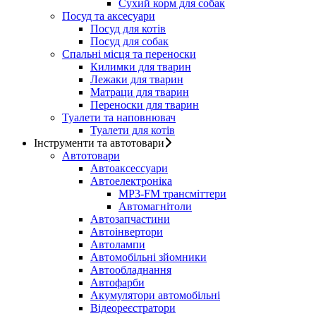
Сухий корм для собак
Посуд та аксесуари
Посуд для котів
Посуд для собак
Спальні місця та переноски
Килимки для тварин
Лежаки для тварин
Матраци для тварин
Переноски для тварин
Туалети та наповнювач
Туалети для котів
Інструменти та автотовари
Автотовари
Автоаксессуари
Автоелектроніка
MP3-FM трансміттери
Автомагнітоли
Автозапчастини
Автоінвертори
Автолампи
Автомобільні зйомники
Автообладнання
Автофарби
Акумулятори автомобільні
Відеореєстратори