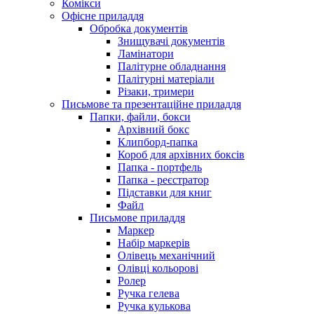
Комікси
Офісне приладдя
Обробка документів
Знищувачі документів
Ламінатори
Палітурне обладнання
Палітурні матеріали
Різаки, тримери
Письмове та презентаційне приладдя
Папки, файли, бокси
Архівний бокс
Клипборд-папка
Короб для архівних боксів
Папка - портфель
Папка - реєстратор
Підставки для книг
Файл
Письмове приладдя
Маркер
Набір маркерів
Олівець механічний
Олівці кольорові
Ролер
Ручка гелева
Ручка кулькова