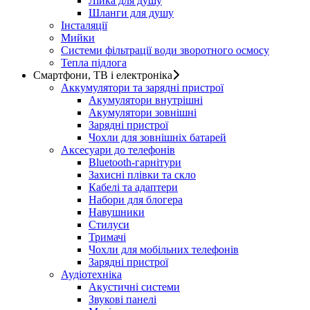
Лійка для душу
Шланги для душу
Інсталяції
Мийки
Системи фільтрації води зворотного осмосу
Тепла підлога
Смартфони, ТВ і електроніка
Аккумулятори та зарядні пристрої
Акумулятори внутрішні
Акумулятори зовнішні
Зарядні пристрої
Чохли для зовнішніх батарей
Аксесуари до телефонів
Bluetooth-гарнітури
Захисні плівки та скло
Кабелі та адаптери
Набори для блогера
Навушники
Стилуси
Тримачі
Чохли для мобільних телефонів
Зарядні пристрої
Аудіотехніка
Акустичні системи
Звукові панелі