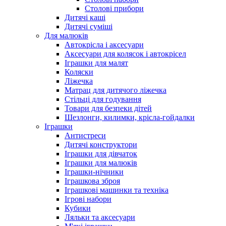
Столові прибори
Дитячі каші
Дитячі суміші
Для малюків
Автокрісла і аксесуари
Аксесуари для колясок і автокрісел
Іграшки для малят
Коляски
Ліжечка
Матрац для дитячого ліжечка
Стільці для годування
Товари для безпеки дітей
Шезлонги, килимки, крісла-гойдалки
Іграшки
Антистреси
Дитячі конструктори
Іграшки для дівчаток
Іграшки для малюків
Іграшки-нічники
Іграшкова зброя
Іграшкові машинки та техніка
Ігрові набори
Кубики
Ляльки та аксесуари