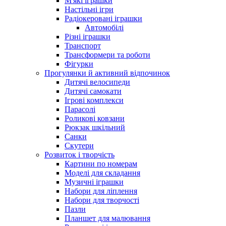
М'які іграшки
Настільні ігри
Радіокеровані іграшки
Автомобілі
Різні іграшки
Транспорт
Трансформери та роботи
Фігурки
Прогулянки й активний відпочинок
Дитячі велосипеди
Дитячі самокати
Ігрові комплекси
Парасолі
Роликові ковзани
Рюкзак шкільний
Санки
Скутери
Розвиток і творчість
Картини по номерам
Моделі для складання
Музичні іграшки
Набори для ліплення
Набори для творчості
Пазли
Планшет для малювання