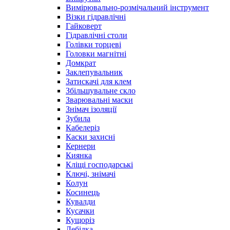
Вимірювально-розмічальний інструмент
Візки гідравлічні
Гайковерт
Гідравлічні столи
Голівки торцеві
Головки магнітні
Домкрат
Заклепувальник
Затискачі для клем
Збільшувальне скло
Зварювальні маски
Знімач ізоляції
Зубила
Кабелеріз
Каски захисні
Кернери
Киянка
Кліщі господарські
Ключі, знімачі
Колун
Косинець
Кувалди
Кусачки
Кущоріз
Лебідка