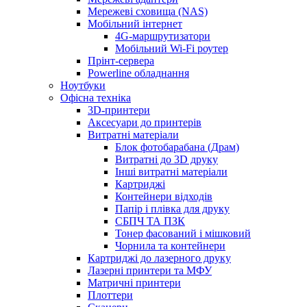
Мережеві сховища (NAS)
Мобільний інтернет
4G-маршрутизатори
Мобільний Wi-Fi роутер
Прінт-сервера
Рowerline обладнання
Ноутбуки
Офісна техніка
3D-принтери
Аксесуари до принтерів
Витратні матеріали
Блок фотобарабана (Драм)
Витратні до 3D друку
Інші витратні матеріали
Картриджі
Контейнери відходів
Папір і плівка для друку
СБПЧ ТА ПЗК
Тонер фасований і мішковий
Чорнила та контейнери
Картриджі до лазерного друку
Лазерні принтери та МФУ
Матричні принтери
Плоттери