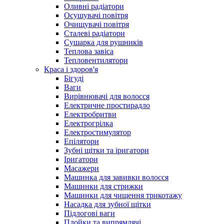
Оливні радіатори
Осушувачі повітря
Очищувачі повітря
Сталеві радіатори
Сушарка для рушників
Теплова завіса
Тепловентилятори
Краса і здоров'я
Бігуді
Ваги
Вирівнювачі для волосся
Електричне простирадло
Електробритви
Електрогрілка
Електростимулятор
Епілятори
Зубні щітки та іригатори
Іригатори
Масажери
Машинка для завивки волосся
Машинки для стрижки
Машинки для чищення трикотажу
Насадка для зубної щітки
Підлогові ваги
Плойки та випрямлячі