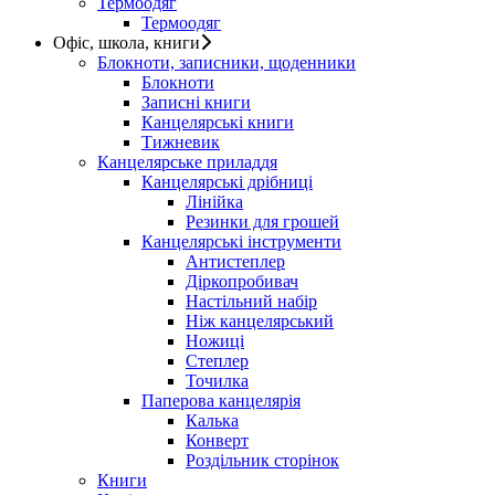
Термоодяг
Термоодяг
Офіс, школа, книги
Блокноти, записники, щоденники
Блокноти
Записні книги
Канцелярські книги
Тижневик
Канцелярське приладдя
Канцелярські дрібниці
Лінійка
Резинки для грошей
Канцелярські інструменти
Антистеплер
Діркопробивач
Настільний набір
Ніж канцелярський
Ножиці
Степлер
Точилка
Паперова канцелярія
Калька
Конверт
Роздільник сторінок
Книги