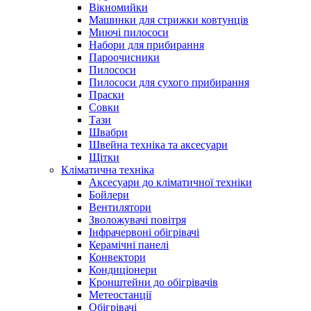
Вікномийки
Машинки для стрижки ковтунців
Миючі пилососи
Набори для прибирання
Пароочисники
Пилососи
Пилососи для сухого прибирання
Праски
Совки
Тази
Швабри
Швейна техніка та аксесуари
Щітки
Кліматична техніка
Аксесуари до кліматичної техніки
Бойлери
Вентилятори
Зволожувачі повітря
Інфрачервоні обігрівачі
Керамічні панелі
Конвектори
Кондиціонери
Кронштейни до обігрівачів
Метеостанції
Обігрівачі