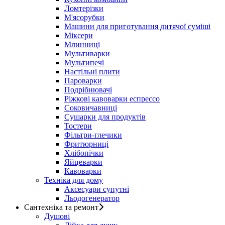
Ломтерізки
М'ясорубки
Машини для приготування дитячої суміші
Міксери
Млинниці
Мультиварки
Мультипечі
Настільні плити
Пароварки
Подрібнювачі
Ріжкові кавоварки еспрессо
Соковичавниці
Сушарки для продуктів
Тостери
Фільтри-глечики
Фритюрниці
Хлібопічки
Яйцеварки
Кавоварки
Техніка для дому
Аксесуари супутні
Льодогенератор
Сантехніка та ремонт
Душові