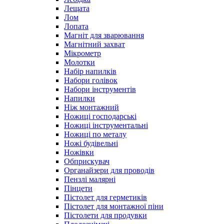
Лещата
Лом
Лопата
Магніт для зварювання
Магнітний захват
Мікрометр
Молотки
Набір напилків
Набори голівок
Набори інструментів
Напилки
Ніж монтажний
Ножиці господарські
Ножиці інструментальні
Ножиці по металу
Ножі будівельні
Ножівки
Обприскувач
Органайзери для проводів
Пензлі малярні
Пінцети
Пістолет для герметиків
Пістолет для монтажної піни
Пістолети для продувки