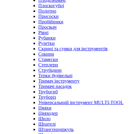
Плодознімачі
Плоскогубці
Полотно
Присоски
Пробійники
Просікач
Рівні
Рубанки
Рулетки
Скрині та сумки для інструментів
Сокири
Стамески
Степлери
Струбцини
Терки будівельні
Тримач інструменту
Тримачі насадок
Трубогиб
Труборіз
Універсальний інструмент MULTI-TOOL
Цвяхи
Цвяходер
Шило
Шпателі
Штангенциркуль