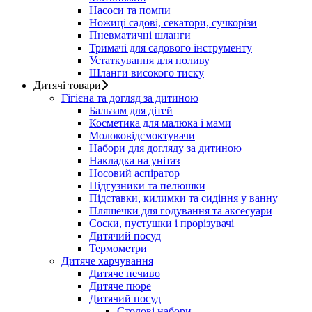
Насоси та помпи
Ножиці садові, секатори, сучкорізи
Пневматичні шланги
Тримачі для садового інструменту
Устаткування для поливу
Шланги високого тиску
Дитячі товари
Гігієна та догляд за дитиною
Бальзам для дітей
Косметика для малюка і мами
Молоковідсмоктувачи
Набори для догляду за дитиною
Накладка на унітаз
Носовий аспіратор
Підгузники та пелюшки
Підставки, килимки та сидіння у ванну
Пляшечки для годування та аксесуари
Соски, пустушки і прорізувачі
Дитячий посуд
Термометри
Дитяче харчування
Дитяче печиво
Дитяче пюре
Дитячий посуд
Столові набори