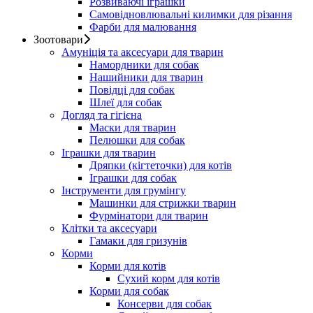
Розвиваючі іграшки
Самовідновлювальні килимки для різання
Фарби для малювання
Зоотовари
Амуніція та аксесуари для тварин
Намордники для собак
Нашийники для тварин
Повідці для собак
Шлеї для собак
Догляд та гігієна
Маски для тварин
Пелюшки для собак
Іграшки для тварин
Дряпки (кігтеточки) для котів
Іграшки для собак
Інструменти для грумінгу
Машинки для стрижки тварин
Фурмінатори для тварин
Клітки та аксесуари
Гамаки для гризунів
Корми
Корми для котів
Сухий корм для котів
Корми для собак
Консерви для собак