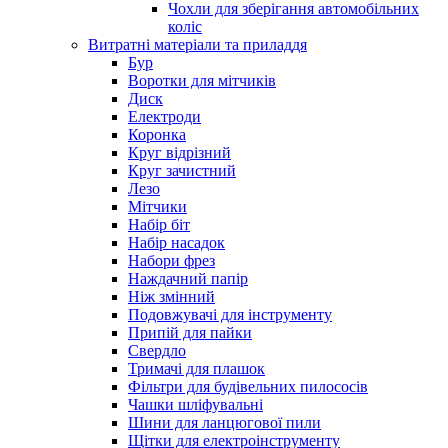
Чохли для зберігання автомобільних
коліс
Витратні матеріали та приладдя
Бур
Воротки для мітчиків
Диск
Електроди
Коронка
Круг відрізний
Круг зачистний
Лезо
Мітчики
Набір біт
Набір насадок
Набори фрез
Наждачний папір
Ніж змінний
Подовжувачі для інструменту
Припій для пайки
Свердло
Тримачі для плашок
Фільтри для будівельних пилососів
Чашки шліфувальні
Шини для ланцюгової пили
Щітки для електроінструменту