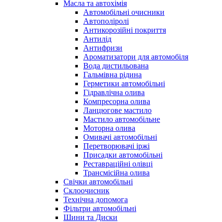
Масла та автохімія
Автомобільні очисники
Автополіролі
Антикорозійні покриття
Антилід
Антифризи
Ароматизатори для автомобіля
Вода дистильована
Гальмівна рідина
Герметики автомобільні
Гідравлічна олива
Компресорна олива
Ланцюгове мастило
Мастило автомобільне
Моторна олива
Омивачі автомобільні
Перетворювачі іржі
Присадки автомобільні
Реставраційні олівці
Трансмісійна олива
Свічки автомобільні
Склоочисник
Технічна допомога
Фільтри автомобільні
Шини та Диски