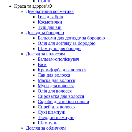
Щипці
Краса та здоров’я
Декоративна косметика
Гелі для брів
Косметички
Туш для вій
Догляд за бородою
Бальзами для догляду за бородою
Олія для догляду за бородою
Шампунь для бороди
Догляд за волоссям
Бальзам-ополіскувач
Віск
Крем-фарба для волосся
Лак для волосся
Маска для волосся
Муси для волосся
Олія для волосся
Сироватка для волосся
Скраби для шкіри голови
Спрей для волосся
Сухі шампуні
Твердий шампунь
Шампунь
Догляд за обличчям