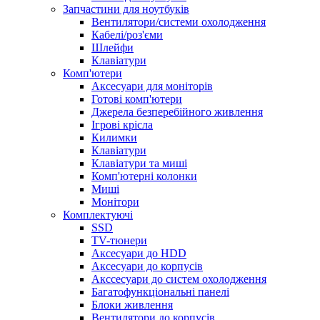
Запчастини для ноутбуків
Вентилятори/системи охолодження
Кабелі/роз'єми
Шлейфи
Клавіатури
Комп'ютери
Аксесуари для моніторів
Готові комп'ютери
Джерела безперебійного живлення
Ігрові крісла
Килимки
Клавіатури
Клавіатури та миші
Комп'ютерні колонки
Миші
Монітори
Комплектуючi
SSD
TV-тюнери
Аксесуари до HDD
Аксесуари до корпусів
Акссесуари до систем охолодження
Багатофункціональні панелі
Блоки живлення
Вентилятори до корпусів