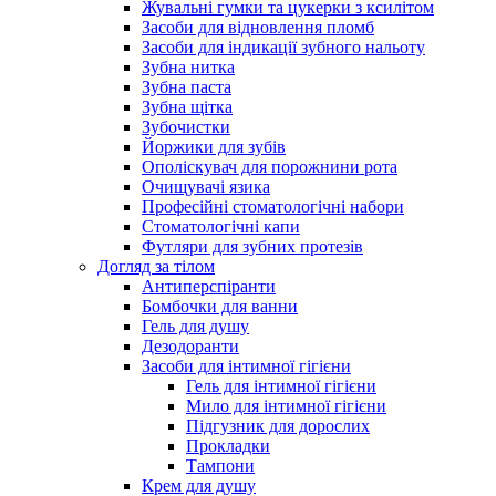
Жувальні гумки та цукерки з ксилітом
Засоби для відновлення пломб
Засоби для індикації зубного нальоту
Зубна нитка
Зубна паста
Зубна щітка
Зубочистки
Йоржики для зубів
Ополіскувач для порожнини рота
Очищувачі язика
Професійні стоматологічні набори
Стоматологічні капи
Футляри для зубних протезів
Догляд за тілом
Антиперспіранти
Бомбочки для ванни
Гель для душу
Дезодоранти
Засоби для інтимної гігієни
Гель для інтимної гігієни
Мило для інтимної гігієни
Підгузник для дорослих
Прокладки
Тампони
Крем для душу