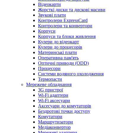
Відеокарти
Жорсткі диски та дискові масиви
Звукові плати
Контролери ExpressCard
Контролери та конвертори
Корпуси
Корпуси та блоки живлення
Кулери до відеокарт
Кулери до процесорів
Материнські плати
Оперативна пам'ять
Оптичні приводи (ODD)
Процесори
Системи водяного охолодження
Термопасти
Мережеве обладнання
3G пристрої
Wi-Fi адаптери
Wi-Fi аксесуари
Аксесуари до комутаторів
Бездротові точки доступу
Комутатори
Маршрутизатори
Медіаконвертор
Мережеві адаптери