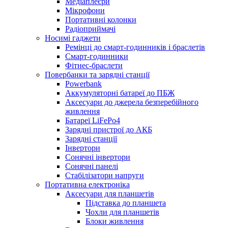
Медіаплеєри
Мікрофони
Портативні колонки
Радіоприймачі
Носимі гаджети
Ремінці до смарт-годинників і браслетів
Смарт-годинники
Фітнес-браслети
Повербанки та зарядні станції
Powerbank
Аккумуляторні батареї до ПБЖ
Аксесуари до джерела безперебійного
живлення
Батареї LiFePo4
Зарядні пристрої до АКБ
Зарядні станції
Інвертори
Сонячні інвертори
Сонячні панелі
Стабілізатори напруги
Портативна електроніка
Аксесуари для планшетів
Підставка до планшета
Чохли для планшетів
Блоки живлення