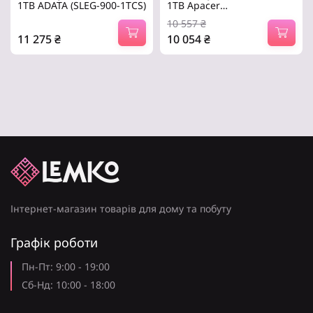
1TB ADATA (SLEG-900-1TCS)
1TB Apacer
(AP1TBAS2280P4X-1)
10 557
₴
11 275
₴
10 054
₴
Серія – LEGEND 900, 1 TB,
Серія – AS2280P4, 1 TB, 3D
3D NAND, M.2, PCI Express
TLC, M.2, PCI Express 3.0 x4,
4.0 x4, Швидкість.
Швидкість читання.
Інтернет-магазин товарів для дому та побуту
Графік роботи
Пн-Пт: 9:00 - 19:00
Сб-Нд: 10:00 - 18:00