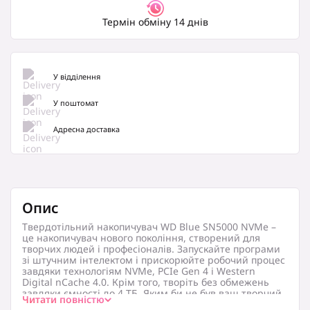
Термін обміну 14 днів
У відділення
У поштомат
Адресна доставка
Опис
Твердотільний накопичувач
WD Blue SN5000 NVMe
–
це накопичувач нового покоління, створений для
творчих людей і професіоналів. Запускайте програми
зі штучним інтелектом і прискорюйте робочий процес
завдяки технологіям NVMe, PCIe Gen 4 і Western
Digital nCache 4.0. Крім того, творіть без обмежень
завдяки ємності до 4 ТБ. Яким би не був ваш творчий
Читати повністю
процес, твердотільний накопичувач WD Blue SN5000