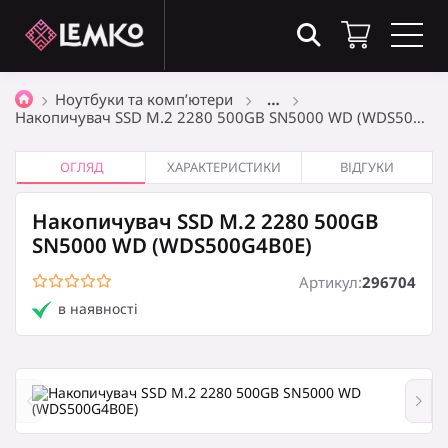
Товари в кошику
(0)
Ноутбуки та комп’ютери
…
Накопичувач SSD M.2 2280 500GB SN5000 WD (WDS50…
Загальна сума
0
₴
ОГЛЯД
ХАРАКТЕРИСТИКИ
ВІДГУКИ
Накопичувач SSD M.2 2280 500GB
Оформити замовлення
SN5000 WD (WDS500G4B0E)
Артикул:
296704
в наявності
Кошик порожній