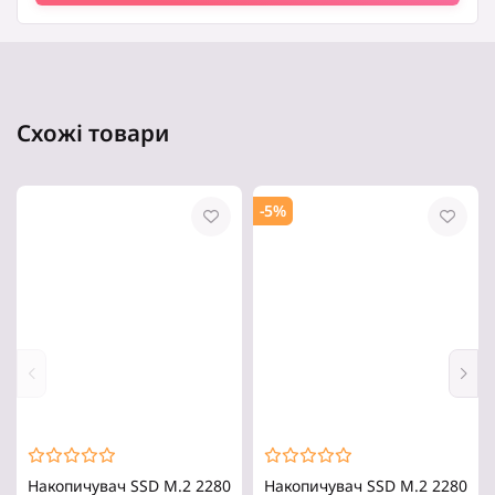
Швидкість читання:
5000 Mb/s
Швидкість запису:
4000 Mb/s
Напрацювання на відмову:
Схожі товари
1.75 млн. годин
TBW:
300
-5%
(Збірка) Споживча потужність:
6 Вт
Товщина:
2.38 мм
Габарити:
80 × 22 × 2.38 мм
Колір:
синій
Накопичувач SSD M.2 2280
Накопичувач SSD M.2 2280