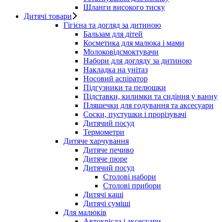
Шланги високого тиску
Дитячі товари
Гігієна та догляд за дитиною
Бальзам для дітей
Косметика для малюка і мами
Молоковідсмоктувачи
Набори для догляду за дитиною
Накладка на унітаз
Носовий аспіратор
Підгузники та пелюшки
Підставки, килимки та сидіння у ванну
Пляшечки для годування та аксесуари
Соски, пустушки і прорізувачі
Дитячий посуд
Термометри
Дитяче харчування
Дитяче печиво
Дитяче пюре
Дитячий посуд
Столові набори
Столові прибори
Дитячі каші
Дитячі суміші
Для малюків
Автокрісла і аксесуари