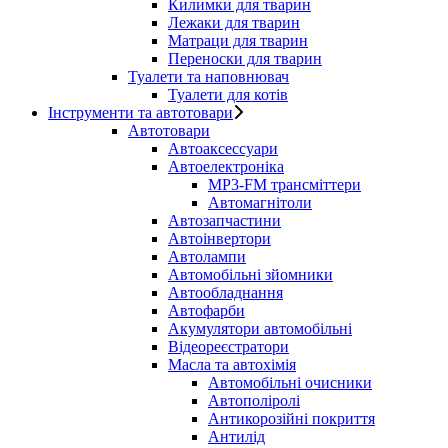
Килимки для тварин
Лежаки для тварин
Матраци для тварин
Переноски для тварин
Туалети та наповнювач
Туалети для котів
Інструменти та автотовари
Автотовари
Автоаксессуари
Автоелектроніка
MP3-FM трансміттери
Автомагнітоли
Автозапчастини
Автоінвертори
Автолампи
Автомобільні зйомники
Автообладнання
Автофарби
Акумулятори автомобільні
Відеореєстратори
Масла та автохімія
Автомобільні очисники
Автополіролі
Антикорозійні покриття
Антилід