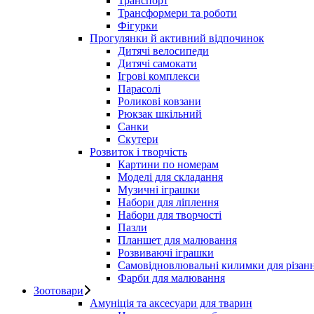
Транспорт
Трансформери та роботи
Фігурки
Прогулянки й активний відпочинок
Дитячі велосипеди
Дитячі самокати
Ігрові комплекси
Парасолі
Роликові ковзани
Рюкзак шкільний
Санки
Скутери
Розвиток і творчість
Картини по номерам
Моделі для складання
Музичні іграшки
Набори для ліплення
Набори для творчості
Пазли
Планшет для малювання
Розвиваючі іграшки
Самовідновлювальні килимки для різан
Фарби для малювання
Зоотовари
Амуніція та аксесуари для тварин