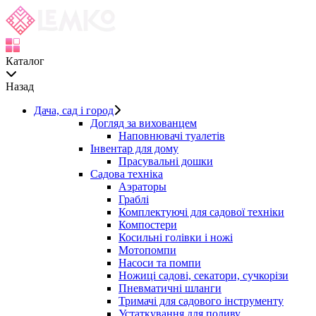
Каталог
Назад
Дача, сад і город
Догляд за вихованцем
Наповнювачі туалетів
Інвентар для дому
Прасувальні дошки
Садова техніка
Аэраторы
Граблі
Комплектуючі для садової техніки
Компостери
Косильні голівки і ножі
Мотопомпи
Насоси та помпи
Ножиці садові, секатори, сучкорізи
Пневматичні шланги
Тримачі для садового інструменту
Устаткування для поливу