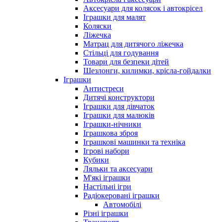
Аксесуари для колясок і автокрісел
Іграшки для малят
Коляски
Ліжечка
Матрац для дитячого ліжечка
Стільці для годування
Товари для безпеки дітей
Шезлонги, килимки, крісла-гойдалки
Іграшки
Антистреси
Дитячі конструктори
Іграшки для дівчаток
Іграшки для малюків
Іграшки-нічники
Іграшкова зброя
Іграшкові машинки та техніка
Ігрові набори
Кубики
Ляльки та аксесуари
М'які іграшки
Настільні ігри
Радіокеровані іграшки
Автомобілі
Різні іграшки