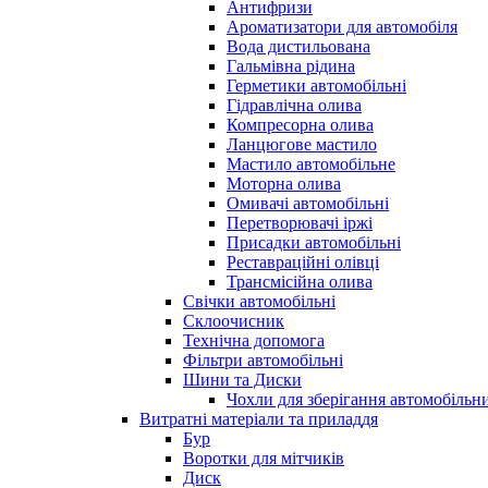
Антифризи
Ароматизатори для автомобіля
Вода дистильована
Гальмівна рідина
Герметики автомобільні
Гідравлічна олива
Компресорна олива
Ланцюгове мастило
Мастило автомобільне
Моторна олива
Омивачі автомобільні
Перетворювачі іржі
Присадки автомобільні
Реставраційні олівці
Трансмісійна олива
Свічки автомобільні
Склоочисник
Технічна допомога
Фільтри автомобільні
Шини та Диски
Чохли для зберігання автомобільни
Витратні матеріали та приладдя
Бур
Воротки для мітчиків
Диск