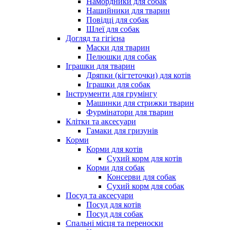
Намордники для собак
Нашийники для тварин
Повідці для собак
Шлеї для собак
Догляд та гігієна
Маски для тварин
Пелюшки для собак
Іграшки для тварин
Дряпки (кігтеточки) для котів
Іграшки для собак
Інструменти для грумінгу
Машинки для стрижки тварин
Фурмінатори для тварин
Клітки та аксесуари
Гамаки для гризунів
Корми
Корми для котів
Сухий корм для котів
Корми для собак
Консерви для собак
Сухий корм для собак
Посуд та аксесуари
Посуд для котів
Посуд для собак
Спальні місця та переноски