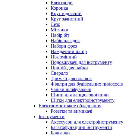
Електроди
Коронка
Круг відрізний
Круг зачистний
Лезо
Мітчики
Набір біт
Набір насадок
Набори фрез
Наждачний папір
Ніж змінний
Подовжувачі для інструменту
Припій для пайки
Свердло
Тримачі для плашок
Фільтри для будівельних пилососів
Чашки шліфувальні
Шини для ланцюгової пили
Щітки для електроінструменту
Електромонтажне обладнання
Розетки та вимикачі
Інструменти
Аксесуари для електроінструменту
Багатофункційні інструменти
Болгарки