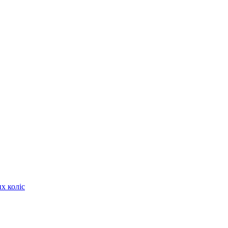
х коліс