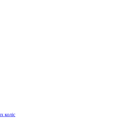
х коліс