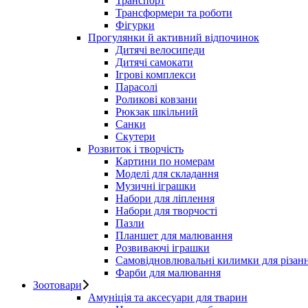
Транспорт
Трансформери та роботи
Фігурки
Прогулянки й активний відпочинок
Дитячі велосипеди
Дитячі самокати
Ігрові комплекси
Парасолі
Роликові ковзани
Рюкзак шкільний
Санки
Скутери
Розвиток і творчість
Картини по номерам
Моделі для складання
Музичні іграшки
Набори для ліплення
Набори для творчості
Пазли
Планшет для малювання
Розвиваючі іграшки
Самовідновлювальні килимки для різан
Фарби для малювання
Зоотовари
Амуніція та аксесуари для тварин