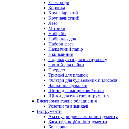
Електроди
Коронка
Круг відрізний
Круг зачистний
Лезо
Мітчики
Набір біт
Набір насадок
Набори фрез
Наждачний папір
Ніж змінний
Подовжувачі для інструменту
Припій для пайки
Свердло
Тримачі для плашок
Фільтри для будівельних пилососів
Чашки шліфувальні
Шини для ланцюгової пили
Щітки для електроінструменту
Електромонтажне обладнання
Розетки та вимикачі
Інструменти
Аксесуари для електроінструменту
Багатофункційні інструменти
Болгарки