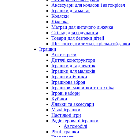
Аксесуари для колясок і автокрісел
Іграшки для малят
Коляски
Ліжечка
Матрац для дитячого ліжечка
Стільці для годування
Товари для безпеки дітей
Шезлонги, килимки, крісла-гойдалки
Іграшки
Антистреси
Дитячі конструктори
Іграшки для дівчаток
Іграшки для малюків
Іграшки-нічники
Іграшкова зброя
Іграшкові машинки та техніка
Ігрові набори
Кубики
Ляльки та аксесуари
М'які іграшки
Настільні ігри
Радіокеровані іграшки
Автомобілі
Різні іграшки