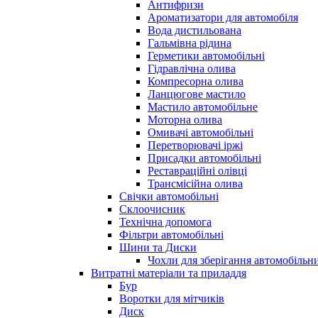
Антифризи
Ароматизатори для автомобіля
Вода дистильована
Гальмівна рідина
Герметики автомобільні
Гідравлічна олива
Компресорна олива
Ланцюгове мастило
Мастило автомобільне
Моторна олива
Омивачі автомобільні
Перетворювачі іржі
Присадки автомобільні
Реставраційні олівці
Трансмісійна олива
Свічки автомобільні
Склоочисник
Технічна допомога
Фільтри автомобільні
Шини та Диски
Чохли для зберігання автомобільни
Витратні матеріали та приладдя
Бур
Воротки для мітчиків
Диск