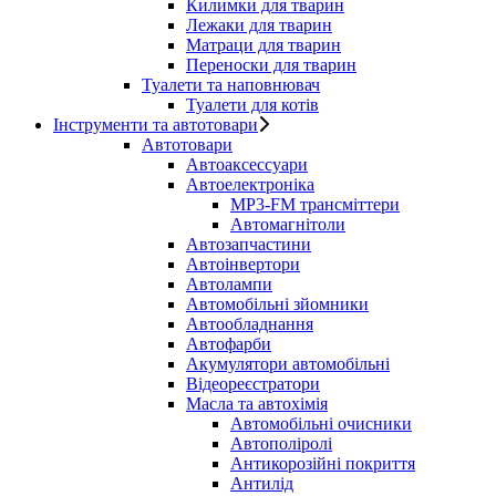
Килимки для тварин
Лежаки для тварин
Матраци для тварин
Переноски для тварин
Туалети та наповнювач
Туалети для котів
Інструменти та автотовари
Автотовари
Автоаксессуари
Автоелектроніка
MP3-FM трансміттери
Автомагнітоли
Автозапчастини
Автоінвертори
Автолампи
Автомобільні зйомники
Автообладнання
Автофарби
Акумулятори автомобільні
Відеореєстратори
Масла та автохімія
Автомобільні очисники
Автополіролі
Антикорозійні покриття
Антилід