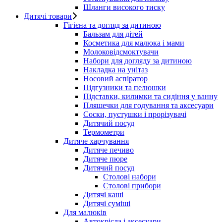
Шланги високого тиску
Дитячі товари
Гігієна та догляд за дитиною
Бальзам для дітей
Косметика для малюка і мами
Молоковідсмоктувачи
Набори для догляду за дитиною
Накладка на унітаз
Носовий аспіратор
Підгузники та пелюшки
Підставки, килимки та сидіння у ванну
Пляшечки для годування та аксесуари
Соски, пустушки і прорізувачі
Дитячий посуд
Термометри
Дитяче харчування
Дитяче печиво
Дитяче пюре
Дитячий посуд
Столові набори
Столові прибори
Дитячі каші
Дитячі суміші
Для малюків
Автокрісла і аксесуари