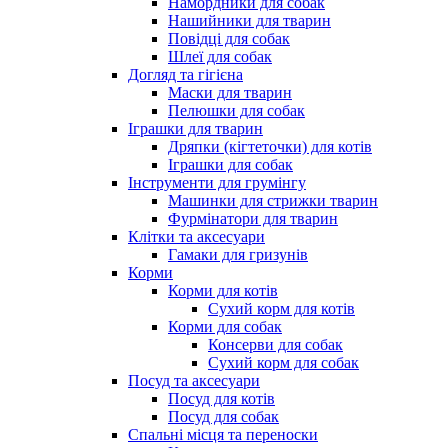
Намордники для собак
Нашийники для тварин
Повідці для собак
Шлеї для собак
Догляд та гігієна
Маски для тварин
Пелюшки для собак
Іграшки для тварин
Дряпки (кігтеточки) для котів
Іграшки для собак
Інструменти для грумінгу
Машинки для стрижки тварин
Фурмінатори для тварин
Клітки та аксесуари
Гамаки для гризунів
Корми
Корми для котів
Сухий корм для котів
Корми для собак
Консерви для собак
Сухий корм для собак
Посуд та аксесуари
Посуд для котів
Посуд для собак
Спальні місця та переноски