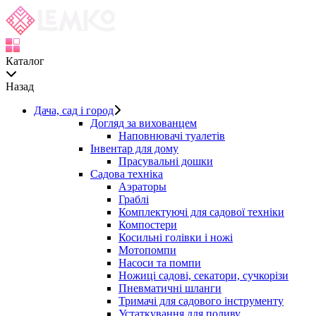
Каталог
Назад
Дача, сад і город
Догляд за вихованцем
Наповнювачі туалетів
Інвентар для дому
Прасувальні дошки
Садова техніка
Аэраторы
Граблі
Комплектуючі для садової техніки
Компостери
Косильні голівки і ножі
Мотопомпи
Насоси та помпи
Ножиці садові, секатори, сучкорізи
Пневматичні шланги
Тримачі для садового інструменту
Устаткування для поливу