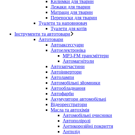
Килимки для тварин
Лежаки для тварин
Матраци для тварин
Переноски для тварин
Туалети та наповнювач
Туалети для котів
Інструменти та автотовари
Автотовари
Автоаксессуари
Автоелектроніка
MP3-FM трансміттери
Автомагнітоли
Автозапчастини
Автоінвертори
Автолампи
Автомобільні зйомники
Автообладнання
Автофарби
Акумулятори автомобільні
Відеореєстратори
Масла та автохімія
Автомобільні очисники
Автополіролі
Антикорозійні покриття
Антилід