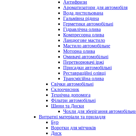
Антифризи
Ароматизатори для автомобіля
Вода дистильована
Гальмівна рідина
Герметики автомобільні
Гідравлічна олива
Компресорна олива
Ланцюгове мастило
Мастило автомобільне
Моторна олива
Омивачі автомобільні
Перетворювачі іржі
Присадки автомобільні
Реставраційні олівці
Трансмісійна олива
Свічки автомобільні
Склоочисник
Технічна допомога
Фільтри автомобільні
Шини та Диски
Чохли для зберігання автомобільни
Витратні матеріали та приладдя
Бур
Воротки для мітчиків
Диск