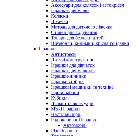
Аксесуари для колясок і автокрісел
Іграшки для малят
Коляски
Ліжечка
Матрац для дитячого ліжечка
Стільці для годування
Товари для безпеки дітей
Шезлонги, килимки, крісла-гойдалки
Іграшки
Антистреси
Дитячі конструктори
Іграшки для дівчаток
Іграшки для малюків
Іграшки-нічники
Іграшкова зброя
Іграшкові машинки та техніка
Ігрові набори
Кубики
Ляльки та аксесуари
М'які іграшки
Настільні ігри
Радіокеровані іграшки
Автомобілі
Різні іграшки