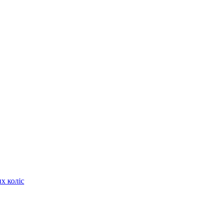
х коліс