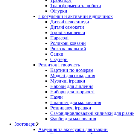
Транспорт
Трансформери та роботи
Фігурки
Прогулянки й активний відпочинок
Дитячі велосипеди
Дитячі самокати
Ігрові комплекси
Парасолі
Роликові ковзани
Рюкзак шкільний
Санки
Скутери
Розвиток і творчість
Картини по номерам
Моделі для складання
Музичні іграшки
Набори для ліплення
Набори для творчості
Пазли
Планшет для малювання
Розвиваючі іграшки
Самовідновлювальні килимки для різан
Фарби для малювання
Зоотовари
Амуніція та аксесуари для тварин