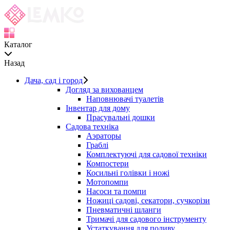
Каталог
Назад
Дача, сад і город
Догляд за вихованцем
Наповнювачі туалетів
Інвентар для дому
Прасувальні дошки
Садова техніка
Аэраторы
Граблі
Комплектуючі для садової техніки
Компостери
Косильні голівки і ножі
Мотопомпи
Насоси та помпи
Ножиці садові, секатори, сучкорізи
Пневматичні шланги
Тримачі для садового інструменту
Устаткування для поливу