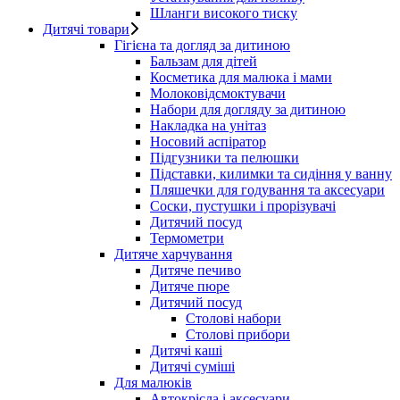
Шланги високого тиску
Дитячі товари
Гігієна та догляд за дитиною
Бальзам для дітей
Косметика для малюка і мами
Молоковідсмоктувачи
Набори для догляду за дитиною
Накладка на унітаз
Носовий аспіратор
Підгузники та пелюшки
Підставки, килимки та сидіння у ванну
Пляшечки для годування та аксесуари
Соски, пустушки і прорізувачі
Дитячий посуд
Термометри
Дитяче харчування
Дитяче печиво
Дитяче пюре
Дитячий посуд
Столові набори
Столові прибори
Дитячі каші
Дитячі суміші
Для малюків
Автокрісла і аксесуари