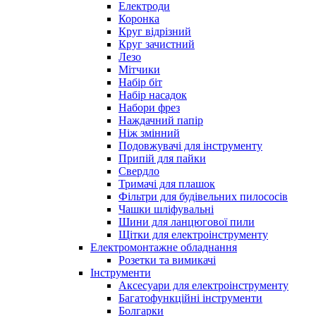
Електроди
Коронка
Круг відрізний
Круг зачистний
Лезо
Мітчики
Набір біт
Набір насадок
Набори фрез
Наждачний папір
Ніж змінний
Подовжувачі для інструменту
Припій для пайки
Свердло
Тримачі для плашок
Фільтри для будівельних пилососів
Чашки шліфувальні
Шини для ланцюгової пили
Щітки для електроінструменту
Електромонтажне обладнання
Розетки та вимикачі
Інструменти
Аксесуари для електроінструменту
Багатофункційні інструменти
Болгарки