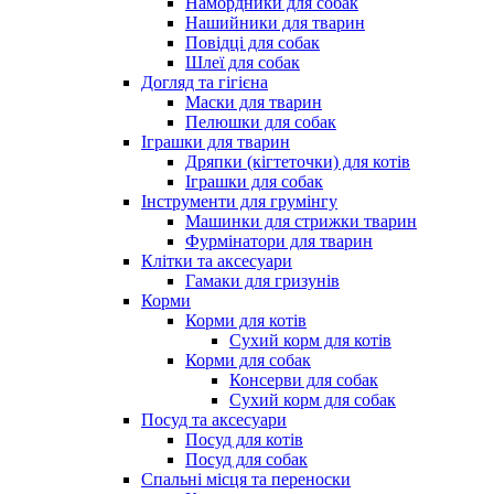
Намордники для собак
Нашийники для тварин
Повідці для собак
Шлеї для собак
Догляд та гігієна
Маски для тварин
Пелюшки для собак
Іграшки для тварин
Дряпки (кігтеточки) для котів
Іграшки для собак
Інструменти для грумінгу
Машинки для стрижки тварин
Фурмінатори для тварин
Клітки та аксесуари
Гамаки для гризунів
Корми
Корми для котів
Сухий корм для котів
Корми для собак
Консерви для собак
Сухий корм для собак
Посуд та аксесуари
Посуд для котів
Посуд для собак
Спальні місця та переноски