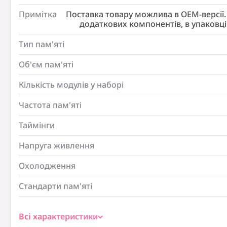
Тип пам’яті:
Примітка
Поставка товару можлива в ОЕМ-версії.
DDR5
додаткових компонентів, в упаковц
Об’єм пам’яті:
Тип пам'яті
16 ГБ
Кількість модулів у наборі:
Об'єм пам'яті
1
Кількість модулів у наборі
Частота пам’яті:
6400 МГц
Частота пам'яті
Таймінги:
Таймінги
CL30-39-39-86
Напруга живлення
Напруга живлення:
1.4 В
Охолодження
Охолодження:
з радіатором охолодження
Стандарти пам'яті
Стандарти пам’яті:
PC5-51200
Всі характеристики