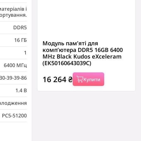
теріалів і
ортування.
DDR5
16 ГБ
Модуль пам’яті для
комп’ютера DDR5 16GB 6400
1
MHz Black Kudos eXceleram
(EK50160643039C)
6400 МГц
16 264
₴
30-39-39-86
Купити
1.4 В
холодження
PC5-51200