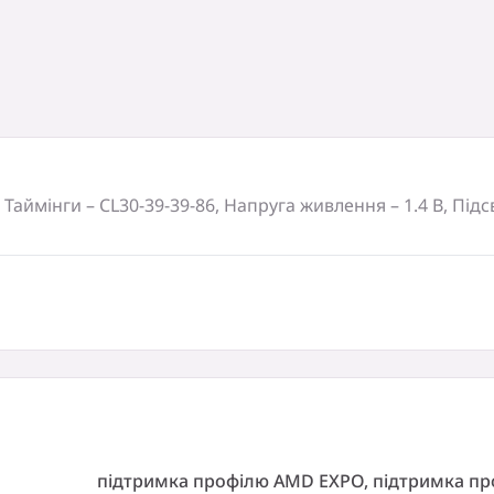
ц, Таймінги – CL30-39-39-86, Напруга живлення – 1.4 В, Пі
ар може поставлятися без супроводжуючих матеріалів і 
портування.
підтримка профілю AMD EXPO, підтримка п