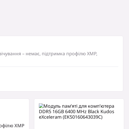
дсвічування – немає, підтримка профілю XMP,
додаткових компонентів, в упаковці без
рофілю XMP