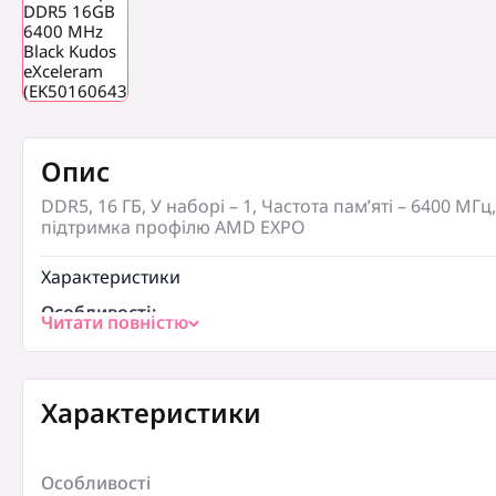
Опис
DDR5, 16 ГБ, У наборі – 1, Частота пам’яті – 6400 МГ
підтримка профілю AMD EXPO
Характеристики
Особливості:
Читати повністю
підтримка профілю AMD EXPO
Особливості:
підтримка профілю XMP
Характеристики
Примітка:
Поставка товару можлива в ОЕМ-версії. Тобто, тов
оформлення, що гарантує лише їх безпечне транс
Особливості