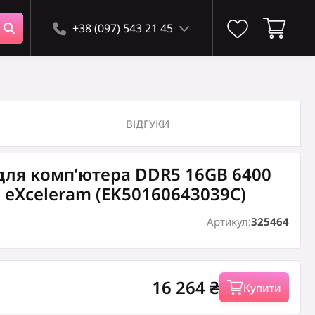
+38 (097) 543 21 45
ку
(0)
ВІДГУКИ
 для комп’ютера DDR5 16GB 6400
 eXceleram (EK50160643039C)
Артикул:
325464
Кошик порожній
16 264
₴
Купити