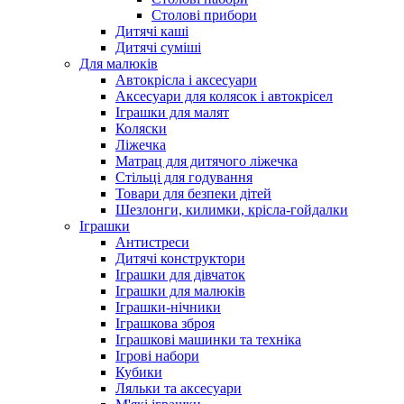
Столові прибори
Дитячі каші
Дитячі суміші
Для малюків
Автокрісла і аксесуари
Аксесуари для колясок і автокрісел
Іграшки для малят
Коляски
Ліжечка
Матрац для дитячого ліжечка
Стільці для годування
Товари для безпеки дітей
Шезлонги, килимки, крісла-гойдалки
Іграшки
Антистреси
Дитячі конструктори
Іграшки для дівчаток
Іграшки для малюків
Іграшки-нічники
Іграшкова зброя
Іграшкові машинки та техніка
Ігрові набори
Кубики
Ляльки та аксесуари