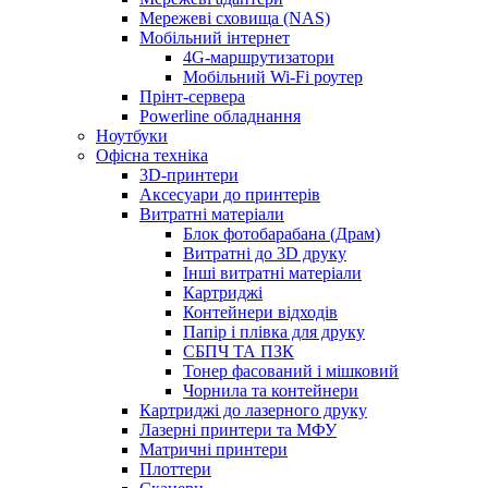
Мережеві сховища (NAS)
Мобільний інтернет
4G-маршрутизатори
Мобільний Wi-Fi роутер
Прінт-сервера
Рowerline обладнання
Ноутбуки
Офісна техніка
3D-принтери
Аксесуари до принтерів
Витратні матеріали
Блок фотобарабана (Драм)
Витратні до 3D друку
Інші витратні матеріали
Картриджі
Контейнери відходів
Папір і плівка для друку
СБПЧ ТА ПЗК
Тонер фасований і мішковий
Чорнила та контейнери
Картриджі до лазерного друку
Лазерні принтери та МФУ
Матричні принтери
Плоттери