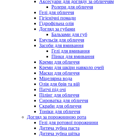
Аксесуари для догляду за обличчям
Ролери для обличчя
Гелі для обличчя
Гігієнічні помади
Гідрофільна олія
Догляд за губами
Бальзами для губ
Емульсія для обличчя
Засоби для вмивання
Гелі для вмивання
Пінки для вмивання
Креми для обличчя
Креми для шкіри навколо очей
Маски для обличчя
Міцелярна вода
Олія для брів та вій
Патчі під очі
Пілінг для обличчя
Сироватка для обличчя
Скраби для обличчя
Тоніки для обличчя
Догляд за порожниною рота
Гелі для ротової порожнини
Дитяча зубна паста
Дитяча зубна щітка