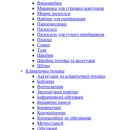
Вікномийки
Машинки для стрижки ковтунців
Миючі пилососи
Набори для прибирання
Пароочисники
Пилососи
Пилососи для сухого прибирання
Праски
Совки
Тази
Швабри
Швейна техніка та аксесуари
Щітки
Кліматична техніка
Аксесуари до кліматичної техніки
Бойлери
Вентилятори
Зволожувачі повітря
Інфрачервоні обігрівачі
Керамічні панелі
Конвектори
Кондиціонери
Кронштейни до обігрівачів
Метеостанції
Обігрівачі