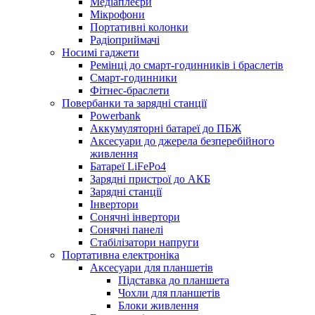
Медіаплеєри
Мікрофони
Портативні колонки
Радіоприймачі
Носимі гаджети
Ремінці до смарт-годинників і браслетів
Смарт-годинники
Фітнес-браслети
Повербанки та зарядні станції
Powerbank
Аккумуляторні батареї до ПБЖ
Аксесуари до джерела безперебійного
живлення
Батареї LiFePo4
Зарядні пристрої до АКБ
Зарядні станції
Інвертори
Сонячні інвертори
Сонячні панелі
Стабілізатори напруги
Портативна електроніка
Аксесуари для планшетів
Підставка до планшета
Чохли для планшетів
Блоки живлення