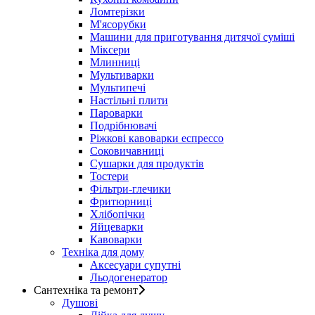
Ломтерізки
М'ясорубки
Машини для приготування дитячої суміші
Міксери
Млинниці
Мультиварки
Мультипечі
Настільні плити
Пароварки
Подрібнювачі
Ріжкові кавоварки еспрессо
Соковичавниці
Сушарки для продуктів
Тостери
Фільтри-глечики
Фритюрниці
Хлібопічки
Яйцеварки
Кавоварки
Техніка для дому
Аксесуари супутні
Льодогенератор
Сантехніка та ремонт
Душові