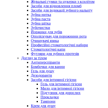
Жувальні гумки та цукерки з ксилітом
Засоби для відновлення пломб
Засоби для індикації зубного нальоту
Зубна нитка
Зубна паста
Зубна щітка
Зубочистки
Йоржики для зубів
Ополіскувач для порожнини рота
Очищувачі язика
Професійні стоматологічні набори
Стоматологічні капи
Футляри для зубних протезів
Догляд за тілом
Антиперспіранти
Бомбочки для ванни
Гель для душу
Дезодоранти
Засоби для інтимної гігієни
Гель для інтимної гігієни
Мило для інтимної гігієни
Підгузник для дорослих
Прокладки
Тампони
Крем для душу