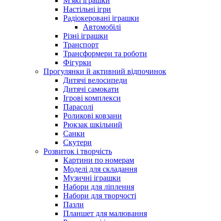
М'які іграшки
Настільні ігри
Радіокеровані іграшки
Автомобілі
Різні іграшки
Транспорт
Трансформери та роботи
Фігурки
Прогулянки й активний відпочинок
Дитячі велосипеди
Дитячі самокати
Ігрові комплекси
Парасолі
Роликові ковзани
Рюкзак шкільний
Санки
Скутери
Розвиток і творчість
Картини по номерам
Моделі для складання
Музичні іграшки
Набори для ліплення
Набори для творчості
Пазли
Планшет для малювання