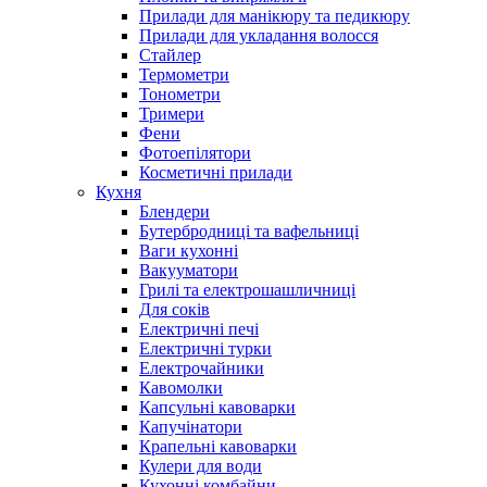
Прилади для манікюру та педикюру
Прилади для укладання волосся
Стайлер
Термометри
Тонометри
Тримери
Фени
Фотоепілятори
Косметичні прилади
Кухня
Блендери
Бутербродниці та вафельниці
Ваги кухонні
Вакууматори
Грилі та електрошашличниці
Для соків
Електричні печі
Електричні турки
Електрочайники
Кавомолки
Капсульні кавоварки
Капучінатори
Крапельні кавоварки
Кулери для води
Кухонні комбайни