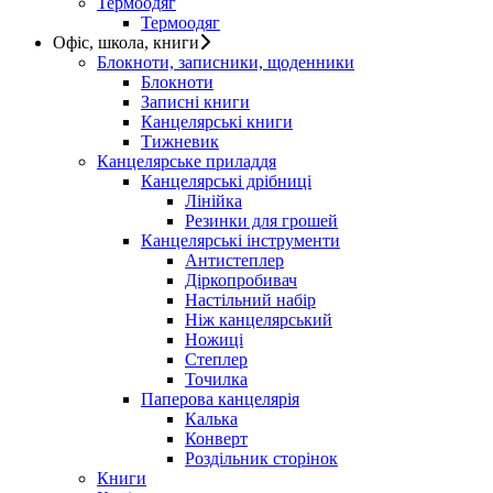
Термоодяг
Термоодяг
Офіс, школа, книги
Блокноти, записники, щоденники
Блокноти
Записні книги
Канцелярські книги
Тижневик
Канцелярське приладдя
Канцелярські дрібниці
Лінійка
Резинки для грошей
Канцелярські інструменти
Антистеплер
Діркопробивач
Настільний набір
Ніж канцелярський
Ножиці
Степлер
Точилка
Паперова канцелярія
Калька
Конверт
Роздільник сторінок
Книги