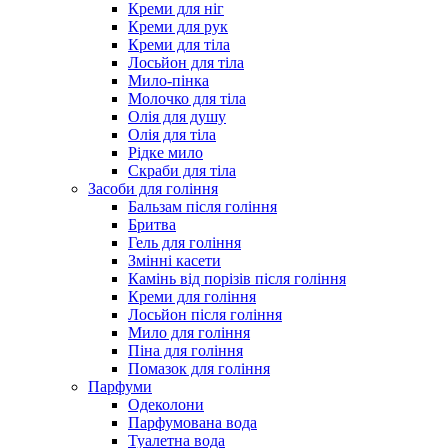
Креми для ніг
Креми для рук
Креми для тіла
Лосьйон для тіла
Мило-пінка
Молочко для тіла
Олія для душу
Олія для тіла
Рідке мило
Скраби для тіла
Засоби для гоління
Бальзам після гоління
Бритва
Гель для гоління
Змінні касети
Камінь від порізів після гоління
Креми для гоління
Лосьйон після гоління
Мило для гоління
Піна для гоління
Помазок для гоління
Парфуми
Одеколони
Парфумована вода
Туалетна вода