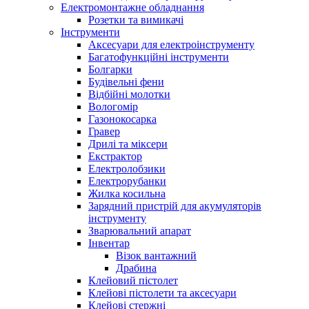
Електромонтажне обладнання
Розетки та вимикачі
Інструменти
Аксесуари для електроінструменту
Багатофункційні інструменти
Болгарки
Будівельні фени
Відбійні молотки
Вологомір
Газонокосарка
Гравер
Дрилі та міксери
Екстрактор
Електролобзики
Електрорубанки
Жилка косильна
Зарядний пристрій для акумуляторів
інструменту
Зварювальний апарат
Інвентар
Візок вантажний
Драбина
Клейовий пістолет
Клейові пістолети та аксесуари
Клейові стержні