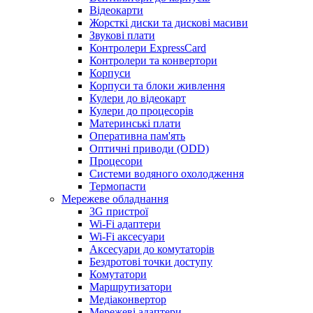
Відеокарти
Жорсткі диски та дискові масиви
Звукові плати
Контролери ExpressCard
Контролери та конвертори
Корпуси
Корпуси та блоки живлення
Кулери до відеокарт
Кулери до процесорів
Материнські плати
Оперативна пам'ять
Оптичні приводи (ODD)
Процесори
Системи водяного охолодження
Термопасти
Мережеве обладнання
3G пристрої
Wi-Fi адаптери
Wi-Fi аксесуари
Аксесуари до комутаторів
Бездротові точки доступу
Комутатори
Маршрутизатори
Медіаконвертор
Мережеві адаптери