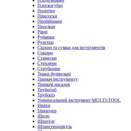
Плодознімачі
Плоскогубці
Полотно
Присоски
Пробійники
Просікач
Рівні
Рубанки
Рулетки
Скрині та сумки для інструментів
Сокири
Стамески
Степлери
Струбцини
Терки будівельні
Тримач інструменту
Тримачі насадок
Трубогиб
Труборіз
Універсальний інструмент MULTI-TOOL
Цвяхи
Цвяходер
Шило
Шпателі
Штангенциркуль