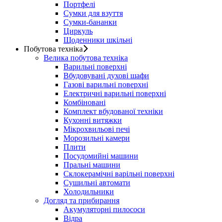
Портфелі
Сумки для взуття
Сумки-бананки
Циркуль
Щоденники шкільні
Побутова техніка
Велика побутова техніка
Варильні поверхні
Вбудовувані духові шафи
Газові варильні поверхні
Електричні варильні поверхні
Комбіновані
Комплект вбудованої техніки
Кухонні витяжки
Мікрохвильові печі
Морозильні камери
Плити
Посудомийні машини
Пральні машини
Склокерамічні варільні поверхні
Сушильні автомати
Холодильники
Догляд та прибирання
Акумуляторні пилососи
Відра