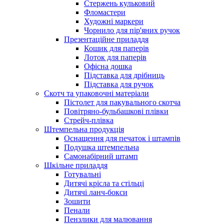
Стержень кульковий
Фломастери
Художні маркери
Чорнило для пір'яних ручок
Презентаційне приладдя
Кошик для паперів
Лоток для паперів
Офісна дошка
Підставка для дрібниць
Підставка для ручок
Скотч та упаковочні матеріали
Пістолет для пакувального скотча
Повітряно-бульбашкові плівки
Стрейч-плівка
Штемпельна продукція
Оснащення для печаток і штампів
Подушка штемпельна
Самонабірний штамп
Шкільне приладдя
Готувальні
Дитячі крісла та стільці
Дитячі ланч-бокси
Зошити
Пенали
Пензлики для малювання