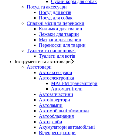
Сухий корм для собак
Посуд та аксесуари
Посуд для котів
Посуд для собак
Спальні місця та переноски
Килимки для тварин
Лежаки для тварин
Матраци для тварин
Переноски для тварин
Туалети та наповнювач
Туалети для котів
Інструменти та автотовари
Автотовари
Автоаксессуари
Автоелектроніка
MP3-FM трансміттери
Автомагнітоли
Автозапчастини
Автоінвертори
Автолампи
Автомобільні зйомники
Автообладнання
Автофарби
Акумулятори автомобільні
Відеореєстратори