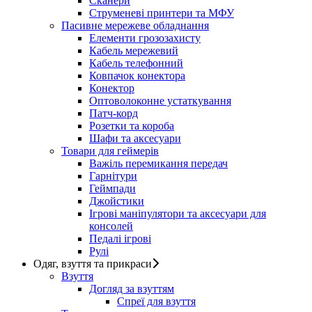
Сканери
Струменеві принтери та МФУ
Пасивне мережеве обладнання
Елементи грозозахисту
Кабель мережевий
Кабель телефонний
Ковпачок конектора
Конектор
Оптоволоконне устаткування
Патч-корд
Розетки та короба
Шафи та аксесуари
Товари для геймерів
Важіль перемикання передач
Гарнітури
Геймпади
Джойстики
Ігрові маніпулятори та аксесуари для
консолей
Педалі ігрові
Рулі
Одяг, взуття та прикраси
Взуття
Догляд за взуттям
Спреї для взуття