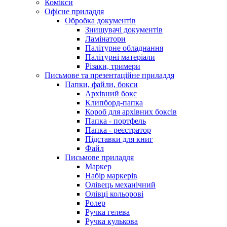
Комікси
Офісне приладдя
Обробка документів
Знищувачі документів
Ламінатори
Палітурне обладнання
Палітурні матеріали
Різаки, тримери
Письмове та презентаційне приладдя
Папки, файли, бокси
Архівний бокс
Клипборд-папка
Короб для архівних боксів
Папка - портфель
Папка - реєстратор
Підставки для книг
Файл
Письмове приладдя
Маркер
Набір маркерів
Олівець механічний
Олівці кольорові
Ролер
Ручка гелева
Ручка кулькова