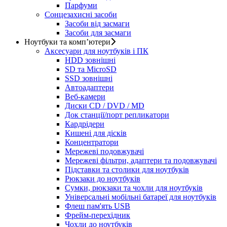
Парфуми
Сонцезахисні засоби
Засоби від засмаги
Засоби для засмаги
Ноутбуки та комп’ютери
Аксесуари для ноутбуків і ПК
HDD зовнішні
SD та MicroSD
SSD зовнішні
Автоадаптери
Веб-камери
Диски CD / DVD / MD
Док станції/порт репликатори
Кардрідери
Кишені для дісків
Концентратори
Мережеві подовжувачі
Мережеві фільтри, адаптери та подовжувачі
Підставки та столики для ноутбуків
Рюкзаки до ноутбуків
Сумки, рюкзаки та чохли для ноутбуків
Універсальні мобільні батареї для ноутбуків
Флеш пам'ять USB
Фрейм-перехідник
Чохли до ноутбуків