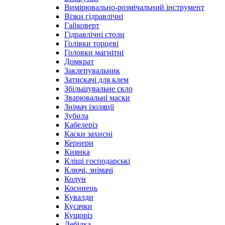
Вимірювально-розмічальний інструмент
Візки гідравлічні
Гайковерт
Гідравлічні столи
Голівки торцеві
Головки магнітні
Домкрат
Заклепувальник
Затискачі для клем
Збільшувальне скло
Зварювальні маски
Знімач ізоляції
Зубила
Кабелеріз
Каски захисні
Кернери
Киянка
Кліщі господарські
Ключі, знімачі
Колун
Косинець
Кувалди
Кусачки
Кущоріз
Лебідка