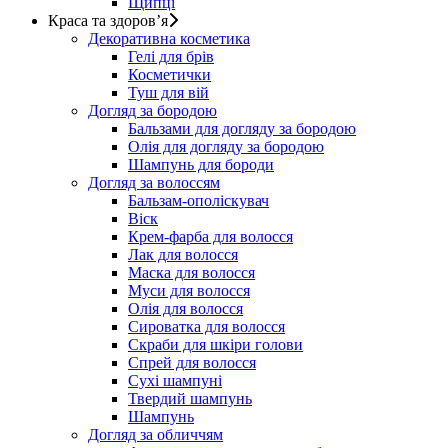
Щипці
Краса та здоров’я
Декоративна косметика
Гелі для брів
Косметички
Туш для вій
Догляд за бородою
Бальзами для догляду за бородою
Олія для догляду за бородою
Шампунь для бороди
Догляд за волоссям
Бальзам-ополіскувач
Віск
Крем-фарба для волосся
Лак для волосся
Маска для волосся
Муси для волосся
Олія для волосся
Сироватка для волосся
Скраби для шкіри голови
Спрей для волосся
Сухі шампуні
Твердий шампунь
Шампунь
Догляд за обличчям