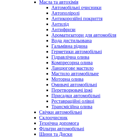
Масла та автохімія
Автомобільні очисники
Автополіролі
Антикорозійні покриття
Антилід
Антифризи
Ароматизатори для автомобіля
Вода дистильована
Гальмівна рідина
Герметики автомобільні
Гідравлічна олива
Компресорна олива
Ланцюгове мастило
Мастило автомобільне
Моторна олива
Омивачі автомобільні
Перетворювачі іржі
Присадки автомобільні
Реставраційні олівці
Трансмісійна олива
Свічки автомобільні
Склоочисник
Технічна допомога
Фільтри автомобільні
Шини та Диски