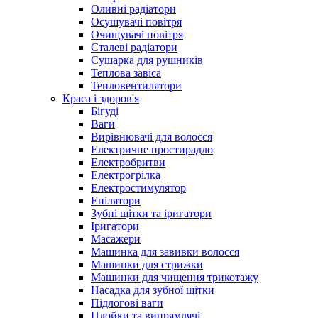
Оливні радіатори
Осушувачі повітря
Очищувачі повітря
Сталеві радіатори
Сушарка для рушників
Теплова завіса
Тепловентилятори
Краса і здоров'я
Бігуді
Ваги
Вирівнювачі для волосся
Електричне простирадло
Електробритви
Електрогрілка
Електростимулятор
Епілятори
Зубні щітки та іригатори
Іригатори
Масажери
Машинка для завивки волосся
Машинки для стрижки
Машинки для чищення трикотажу
Насадка для зубної щітки
Підлогові ваги
Плойки та випрямлячі