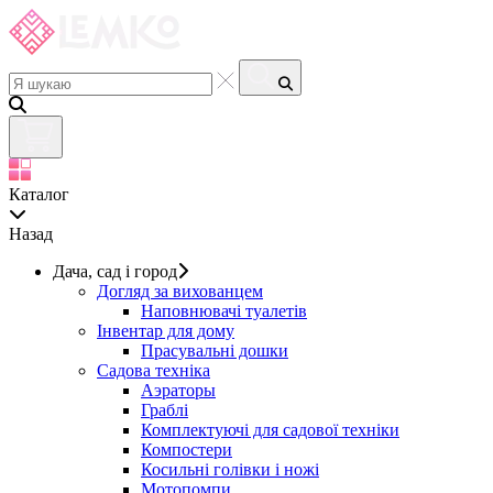
Каталог
Назад
Дача, сад і город
Догляд за вихованцем
Наповнювачі туалетів
Інвентар для дому
Прасувальні дошки
Садова техніка
Аэраторы
Граблі
Комплектуючі для садової техніки
Компостери
Косильні голівки і ножі
Мотопомпи