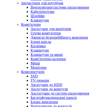
Запчастини для ноутбуків
Вентилятори/системи охолодження
Кабелі/роз'єми
Шлейфи
Клавіатури
Комп'ютери
Аксесуари для моніторів
Готові комп'ютери
Джерела безперебійного живлення
Ігрові крісла
Килимки
Клавіатури
Клавіатури та миші
Комп'ютерні колонки
Миші
Монітори
Комплектуючi
SSD
TV-тюнери
Аксесуари до HDD
Аксесуари до корпусів
Акссесуари до систем охолодження
Багатофункціональні панелі
Блоки живлення
Вентилятори до корпусів