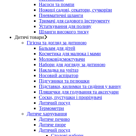
Насоси та помпи
Ножиці садові, секатори, сучкорізи
Пневматичні шланги
Тримачі для садового інструменту
Устаткування для поливу
Шланги високого тиску
Дитячі товари
Гігієна та догляд за дитиною
Бальзам для дітей
Косметика для малюка і мами
Молоковідсмоктувачи
Набори для догляду за дитиною
Накладка на унітаз
Носовий аспіратор
Підгузники та пелюшки
Підставки, килимки та сидіння у ванну
Пляшечки для годування та аксесуари
Соски, пустушки і прорізувачі
Дитячий посуд
Термометри
Дитяче харчування
Дитяче печиво
Дитяче пюре
Дитячий посуд
Столові набори