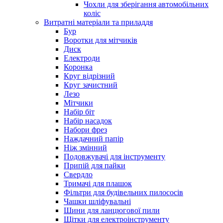
Чохли для зберігання автомобільних
коліс
Витратні матеріали та приладдя
Бур
Воротки для мітчиків
Диск
Електроди
Коронка
Круг відрізний
Круг зачистний
Лезо
Мітчики
Набір біт
Набір насадок
Набори фрез
Наждачний папір
Ніж змінний
Подовжувачі для інструменту
Припій для пайки
Свердло
Тримачі для плашок
Фільтри для будівельних пилососів
Чашки шліфувальні
Шини для ланцюгової пили
Щітки для електроінструменту