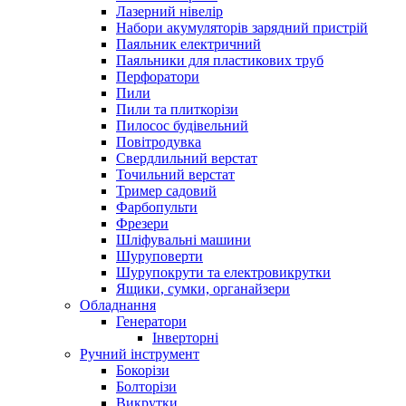
Лазерний нівелір
Набори акумуляторів зарядний пристрій
Паяльник електричний
Паяльники для пластикових труб
Перфоратори
Пили
Пили та плиткорізи
Пилосос будівельний
Повітродувка
Свердлильний верстат
Точильний верстат
Тример садовий
Фарбопульти
Фрезери
Шліфувальні машини
Шуруповерти
Шурупокрути та електровикрутки
Ящики, сумки, органайзери
Обладнання
Генератори
Інверторні
Ручний інструмент
Бокорізи
Болторізи
Викрутки