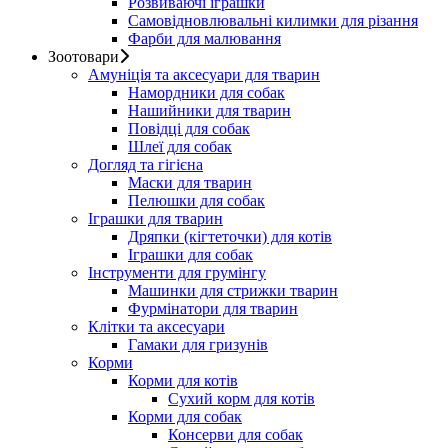
Розвиваючі іграшки
Самовідновлювальні килимки для різання
Фарби для малювання
Зоотовари
Амуніція та аксесуари для тварин
Намордники для собак
Нашийники для тварин
Повідці для собак
Шлеї для собак
Догляд та гігієна
Маски для тварин
Пелюшки для собак
Іграшки для тварин
Дряпки (кігтеточки) для котів
Іграшки для собак
Інструменти для грумінгу
Машинки для стрижки тварин
Фурмінатори для тварин
Клітки та аксесуари
Гамаки для гризунів
Корми
Корми для котів
Сухий корм для котів
Корми для собак
Консерви для собак