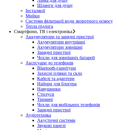
Лійка для душу
Шланги для душу
Інсталяції
Мийки
Системи фільтрації води зворотного осмосу
Тепла підлога
Смартфони, ТВ і електроніка
Аккумулятори та зарядні пристрої
Акумулятори внутрішні
Акумулятори зовнішні
Зарядні пристрої
Чохли для зовнішніх батарей
Аксесуари до телефонів
Bluetooth-гарнітури
Захисні плівки та скло
Кабелі та адаптери
Набори для блогера
Навушники
Стилуси
Тримачі
Чохли для мобільних телефонів
Зарядні пристрої
Аудіотехніка
Акустичні системи
Звукові панелі