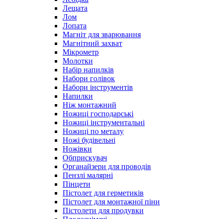
Лещата
Лом
Лопата
Магніт для зварювання
Магнітний захват
Мікрометр
Молотки
Набір напилків
Набори голівок
Набори інструментів
Напилки
Ніж монтажний
Ножиці господарські
Ножиці інструментальні
Ножиці по металу
Ножі будівельні
Ножівки
Обприскувач
Органайзери для проводів
Пензлі малярні
Пінцети
Пістолет для герметиків
Пістолет для монтажної піни
Пістолети для продувки