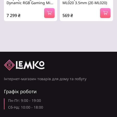
Dynamic RGB Gaming Mic
ML020 3.5mm (2E-ML020)
with Lightsync Black (988-
000569)
7 299
₴
569
₴
динамічний, Призначення –
3.5 мм, конденсаторний, 2
для комп’ютерів, для
м, всенаправлений, -30dB,
стримінгу,
65 – 18000 Гц.
односпрямований, USB, -40
дБ, 60 – 18500.
Інтернет-магазин товарів для дому та побуту
Графік роботи
Пн-Пт: 9:00 - 19:00
Сб-Нд: 10:00 - 18:00