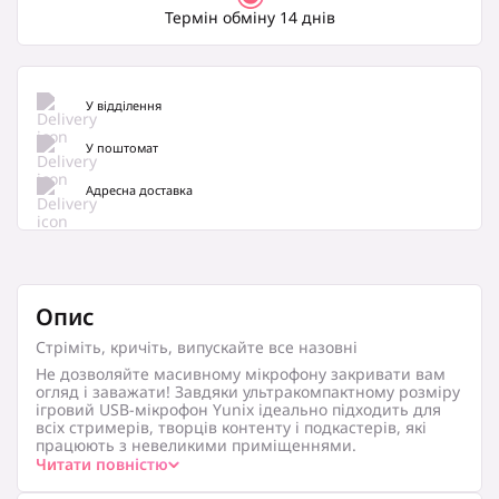
Термін обміну 14 днів
У відділення
У поштомат
Адресна доставка
Опис
Стріміть, кричіть, випускайте все назовні
Не дозволяйте масивному мікрофону закривати вам
огляд і заважати! Завдяки ультракомпактному розміру
ігровий USB-мікрофон Yunix ідеально підходить для
всіх стримерів, творців контенту і подкастерів, які
працюють з невеликими приміщеннями.
Читати повністю
Універсальний USB
Під’єднай і грай далі. Завдяки зручному USB-