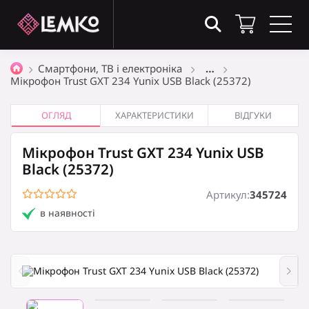
Товари в кошику
(0)
Смартфони, ТВ і електроніка
…
Мікрофон Trust GXT 234 Yunix USB Black (25372)
Загальна сума
0
₴
ОГЛЯД
ХАРАКТЕРИСТИКИ
ВІДГУКИ
Мікрофон Trust GXT 234 Yunix USB
Оформити замовлення
Black (25372)
Артикул:
345724
в наявності
Кошик порожній