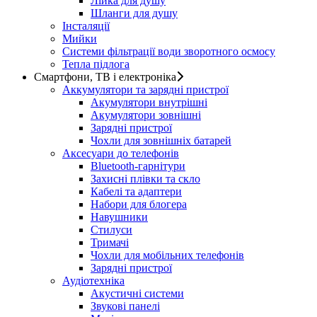
Лійка для душу
Шланги для душу
Інсталяції
Мийки
Системи фільтрації води зворотного осмосу
Тепла підлога
Смартфони, ТВ і електроніка
Аккумулятори та зарядні пристрої
Акумулятори внутрішні
Акумулятори зовнішні
Зарядні пристрої
Чохли для зовнішніх батарей
Аксесуари до телефонів
Bluetooth-гарнітури
Захисні плівки та скло
Кабелі та адаптери
Набори для блогера
Навушники
Стилуси
Тримачі
Чохли для мобільних телефонів
Зарядні пристрої
Аудіотехніка
Акустичні системи
Звукові панелі