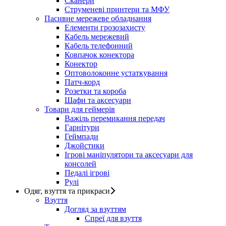
Сканери
Струменеві принтери та МФУ
Пасивне мережеве обладнання
Елементи грозозахисту
Кабель мережевий
Кабель телефонний
Ковпачок конектора
Конектор
Оптоволоконне устаткування
Патч-корд
Розетки та короба
Шафи та аксесуари
Товари для геймерів
Важіль перемикання передач
Гарнітури
Геймпади
Джойстики
Ігрові маніпулятори та аксесуари для
консолей
Педалі ігрові
Рулі
Одяг, взуття та прикраси
Взуття
Догляд за взуттям
Спреї для взуття