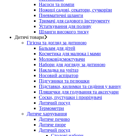
Насоси та помпи
Ножиці садові, секатори, сучкорізи
Пневматичні шланги
Тримачі для садового інструменту
Устаткування для поливу
Шланги високого тиску
Дитячі товари
Гігієна та догляд за дитиною
Бальзам для дітей
Косметика для малюка і мами
Молоковідсмоктувачи
Набори для догляду за дитиною
Накладка на унітаз
Носовий аспіратор
Підгузники та пелюшки
Підставки, килимки та сидіння у ванну
Пляшечки для годування та аксесуари
Соски, пустушки і прорізувачі
Дитячий посуд
Термометри
Дитяче харчування
Дитяче печиво
Дитяче пюре
Дитячий посуд
Столові набори