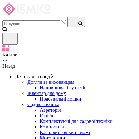
Каталог
Назад
Дача, сад і город
Догляд за вихованцем
Наповнювачі туалетів
Інвентар для дому
Прасувальні дошки
Садова техніка
Аэраторы
Граблі
Комплектуючі для садової техніки
Компостери
Косильні голівки і ножі
Мотопомпи