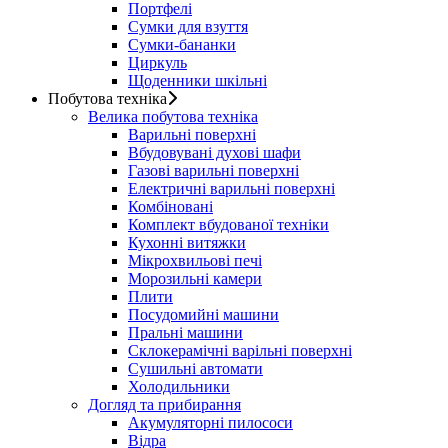
Портфелі
Сумки для взуття
Сумки-бананки
Циркуль
Щоденники шкільні
Побутова техніка
Велика побутова техніка
Варильні поверхні
Вбудовувані духові шафи
Газові варильні поверхні
Електричні варильні поверхні
Комбіновані
Комплект вбудованої техніки
Кухонні витяжки
Мікрохвильові печі
Морозильні камери
Плити
Посудомийні машини
Пральні машини
Склокерамічні варільні поверхні
Сушильні автомати
Холодильники
Догляд та прибирання
Акумуляторні пилососи
Відра