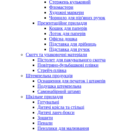
Стержень кульковий
Фломастери
Художні маркери
Чорнило для пір'яних ручок
Презентаційне приладдя
Кошик для паперів
Лоток для паперів
Офісна дошка
Підставка для дрібниць
Підставка для ручок
Скотч та упаковочні матеріали
Пістолет для пакувального скотча
Повітряно-бульбашкові плівки
Стрейч-плівка
Штемпельна продукція
Оснащення для печаток і штампів
Подушка штемпельна
Самонабірний штамп
Шкільне приладдя
Готувальні
Дитячі крісла та стільці
Дитячі ланч-бокси
Зошити
Пенали
Пензлики для малювання