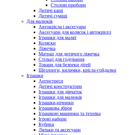
Столові прибори
Дитячі каші
Дитячі суміші
Для малюків
Автокрісла і аксесуари
Аксесуари для колясок і автокрісел
Іграшки для малят
Коляски
Ліжечка
Матрац для дитячого ліжечка
Стільці для годування
Товари для безпеки дітей
Шезлонги, килимки, крісла-гойдалки
Іграшки
Антистреси
Дитячі конструктори
Іграшки для дівчаток
Іграшки для малюків
Іграшки-нічники
Іграшкова зброя
Іграшкові машинки та техніка
Ігрові набори
Кубики
Ляльки та аксесуари