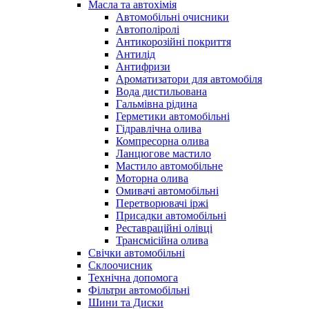
Масла та автохімія
Автомобільні очисники
Автополіролі
Антикорозійні покриття
Антилід
Антифризи
Ароматизатори для автомобіля
Вода дистильована
Гальмівна рідина
Герметики автомобільні
Гідравлічна олива
Компресорна олива
Ланцюгове мастило
Мастило автомобільне
Моторна олива
Омивачі автомобільні
Перетворювачі іржі
Присадки автомобільні
Реставраційні олівці
Трансмісійна олива
Свічки автомобільні
Склоочисник
Технічна допомога
Фільтри автомобільні
Шини та Диски