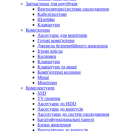
Запчастини для ноутбуків
Вентилятори/системи охолодження
Кабелі/роз'єми
Шлейфи
Клавіатури
Комп'ютери
Аксесуари для моніторів
Готові комп'ютери
Джерела безперебійного живлення
Ігрові крісла
Килимки
Клавіатури
Клавіатури та миші
Комп'ютерні колонки
Миші
Монітори
Комплектуючi
SSD
TV-тюнери
Аксесуари до HDD
Аксесуари до корпусів
Акссесуари до систем охолодження
Багатофункціональні панелі
Блоки живлення
Вентилятори до корпусів