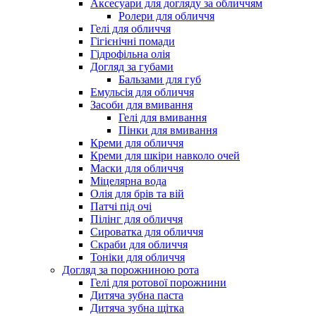
Аксесуари для догляду за обличчям
Ролери для обличчя
Гелі для обличчя
Гігієнічні помади
Гідрофільна олія
Догляд за губами
Бальзами для губ
Емульсія для обличчя
Засоби для вмивання
Гелі для вмивання
Пінки для вмивання
Креми для обличчя
Креми для шкіри навколо очей
Маски для обличчя
Міцелярна вода
Олія для брів та вій
Патчі під очі
Пілінг для обличчя
Сироватка для обличчя
Скраби для обличчя
Тоніки для обличчя
Догляд за порожниною рота
Гелі для ротової порожнини
Дитяча зубна паста
Дитяча зубна щітка