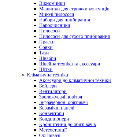
Вікномийки
Машинки для стрижки ковтунців
Миючі пилососи
Набори для прибирання
Пароочисники
Пилососи
Пилососи для сухого прибирання
Праски
Совки
Тази
Швабри
Швейна техніка та аксесуари
Щітки
Кліматична техніка
Аксесуари до кліматичної техніки
Бойлери
Вентилятори
Зволожувачі повітря
Інфрачервоні обігрівачі
Керамічні панелі
Конвектори
Кондиціонери
Кронштейни до обігрівачів
Метеостанції
Обігрівачі