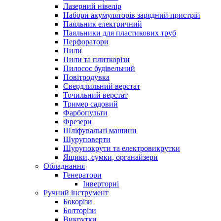
Лазерний нівелір
Набори акумуляторів зарядний пристрій
Паяльник електричний
Паяльники для пластикових труб
Перфоратори
Пили
Пили та плиткорізи
Пилосос будівельний
Повітродувка
Свердлильний верстат
Точильний верстат
Тример садовий
Фарбопульти
Фрезери
Шліфувальні машини
Шуруповерти
Шурупокрути та електровикрутки
Ящики, сумки, органайзери
Обладнання
Генератори
Інверторні
Ручний інструмент
Бокорізи
Болторізи
Викрутки