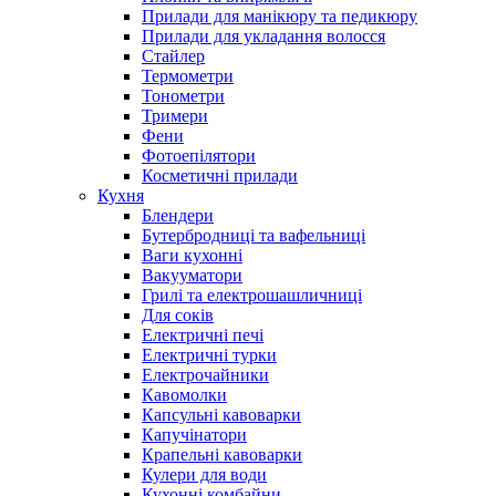
Прилади для манікюру та педикюру
Прилади для укладання волосся
Стайлер
Термометри
Тонометри
Тримери
Фени
Фотоепілятори
Косметичні прилади
Кухня
Блендери
Бутербродниці та вафельниці
Ваги кухонні
Вакууматори
Грилі та електрошашличниці
Для соків
Електричні печі
Електричні турки
Електрочайники
Кавомолки
Капсульні кавоварки
Капучінатори
Крапельні кавоварки
Кулери для води
Кухонні комбайни