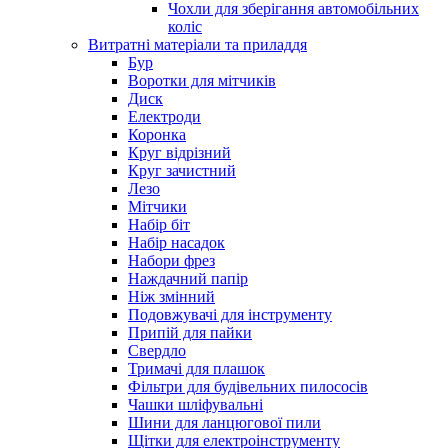
Чохли для зберігання автомобільних
коліс
Витратні матеріали та приладдя
Бур
Воротки для мітчиків
Диск
Електроди
Коронка
Круг відрізний
Круг зачистний
Лезо
Мітчики
Набір біт
Набір насадок
Набори фрез
Наждачний папір
Ніж змінний
Подовжувачі для інструменту
Припій для пайки
Свердло
Тримачі для плашок
Фільтри для будівельних пилососів
Чашки шліфувальні
Шини для ланцюгової пили
Щітки для електроінструменту