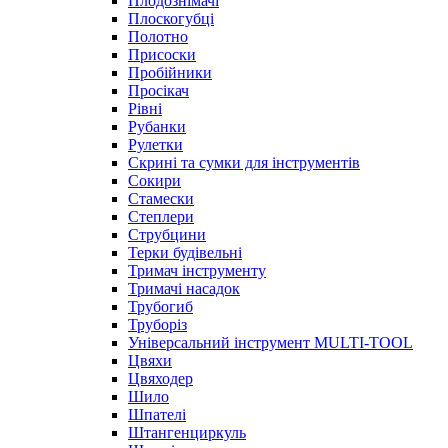
Плодознімачі
Плоскогубці
Полотно
Присоски
Пробійники
Просікач
Рівні
Рубанки
Рулетки
Скрині та сумки для інструментів
Сокири
Стамески
Степлери
Струбцини
Терки будівельні
Тримач інструменту
Тримачі насадок
Трубогиб
Труборіз
Універсальний інструмент MULTI-TOOL
Цвяхи
Цвяходер
Шило
Шпателі
Штангенциркуль