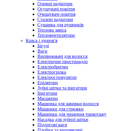
Оливні радіатори
Осушувачі повітря
Очищувачі повітря
Сталеві радіатори
Сушарка для рушників
Теплова завіса
Тепловентилятори
Краса і здоров'я
Бігуді
Ваги
Вирівнювачі для волосся
Електричне простирадло
Електробритви
Електрогрілка
Електростимулятор
Епілятори
Зубні щітки та іригатори
Іригатори
Масажери
Машинка для завивки волосся
Машинки для стрижки
Машинки для чищення трикотажу
Насадка для зубної щітки
Підлогові ваги
Плойки та випрямлячі