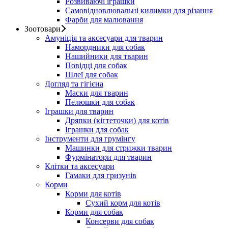
Розвиваючі іграшки
Самовідновлювальні килимки для різання
Фарби для малювання
Зоотовари
Амуніція та аксесуари для тварин
Намордники для собак
Нашийники для тварин
Повідці для собак
Шлеї для собак
Догляд та гігієна
Маски для тварин
Пелюшки для собак
Іграшки для тварин
Дряпки (кігтеточки) для котів
Іграшки для собак
Інструменти для грумінгу
Машинки для стрижки тварин
Фурмінатори для тварин
Клітки та аксесуари
Гамаки для гризунів
Корми
Корми для котів
Сухий корм для котів
Корми для собак
Консерви для собак