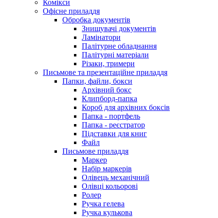
Комікси
Офісне приладдя
Обробка документів
Знищувачі документів
Ламінатори
Палітурне обладнання
Палітурні матеріали
Різаки, тримери
Письмове та презентаційне приладдя
Папки, файли, бокси
Архівний бокс
Клипборд-папка
Короб для архівних боксів
Папка - портфель
Папка - реєстратор
Підставки для книг
Файл
Письмове приладдя
Маркер
Набір маркерів
Олівець механічний
Олівці кольорові
Ролер
Ручка гелева
Ручка кулькова