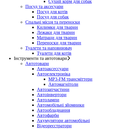
Сухий корм для собак
Посуд та аксесуари
Посуд для котів
Посуд для собак
Спальні місця та переноски
Килимки для тварин
Лежаки для тварин
Матраци для тварин
Переноски для тварин
Туалети та наповнювач
Туалети для котів
Інструменти та автотовари
Автотовари
Автоаксессуари
Автоелектроніка
MP3-FM трансміттери
Автомагнітоли
Автозапчастини
Автоінвертори
Автолампи
Автомобільні зйомники
Автообладнання
Автофарби
Акумулятори автомобільні
Відеореєстратори