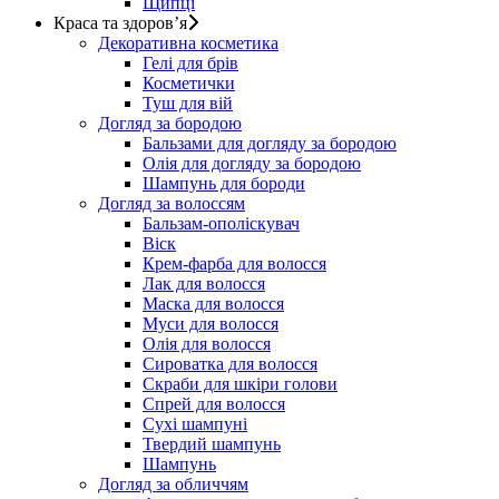
Щипці
Краса та здоров’я
Декоративна косметика
Гелі для брів
Косметички
Туш для вій
Догляд за бородою
Бальзами для догляду за бородою
Олія для догляду за бородою
Шампунь для бороди
Догляд за волоссям
Бальзам-ополіскувач
Віск
Крем-фарба для волосся
Лак для волосся
Маска для волосся
Муси для волосся
Олія для волосся
Сироватка для волосся
Скраби для шкіри голови
Спрей для волосся
Сухі шампуні
Твердий шампунь
Шампунь
Догляд за обличчям