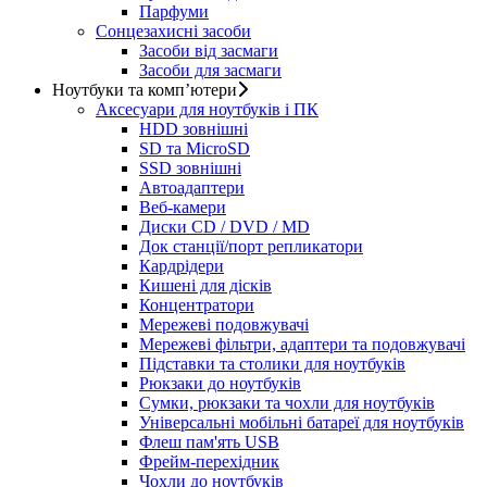
Парфуми
Сонцезахисні засоби
Засоби від засмаги
Засоби для засмаги
Ноутбуки та комп’ютери
Аксесуари для ноутбуків і ПК
HDD зовнішні
SD та MicroSD
SSD зовнішні
Автоадаптери
Веб-камери
Диски CD / DVD / MD
Док станції/порт репликатори
Кардрідери
Кишені для дісків
Концентратори
Мережеві подовжувачі
Мережеві фільтри, адаптери та подовжувачі
Підставки та столики для ноутбуків
Рюкзаки до ноутбуків
Сумки, рюкзаки та чохли для ноутбуків
Універсальні мобільні батареї для ноутбуків
Флеш пам'ять USB
Фрейм-перехідник
Чохли до ноутбуків