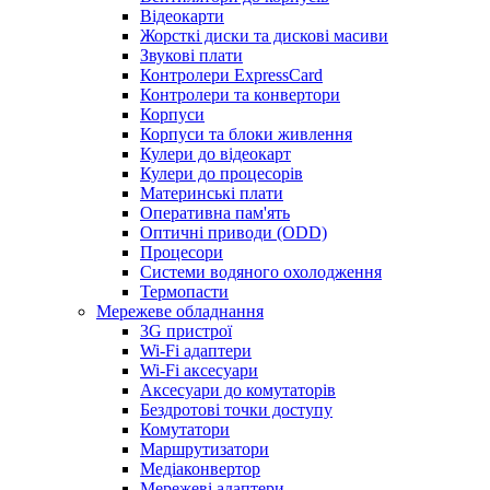
Відеокарти
Жорсткі диски та дискові масиви
Звукові плати
Контролери ExpressCard
Контролери та конвертори
Корпуси
Корпуси та блоки живлення
Кулери до відеокарт
Кулери до процесорів
Материнські плати
Оперативна пам'ять
Оптичні приводи (ODD)
Процесори
Системи водяного охолодження
Термопасти
Мережеве обладнання
3G пристрої
Wi-Fi адаптери
Wi-Fi аксесуари
Аксесуари до комутаторів
Бездротові точки доступу
Комутатори
Маршрутизатори
Медіаконвертор
Мережеві адаптери