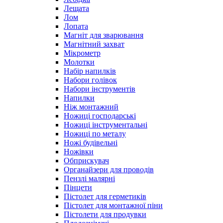
Лещата
Лом
Лопата
Магніт для зварювання
Магнітний захват
Мікрометр
Молотки
Набір напилків
Набори голівок
Набори інструментів
Напилки
Ніж монтажний
Ножиці господарські
Ножиці інструментальні
Ножиці по металу
Ножі будівельні
Ножівки
Обприскувач
Органайзери для проводів
Пензлі малярні
Пінцети
Пістолет для герметиків
Пістолет для монтажної піни
Пістолети для продувки