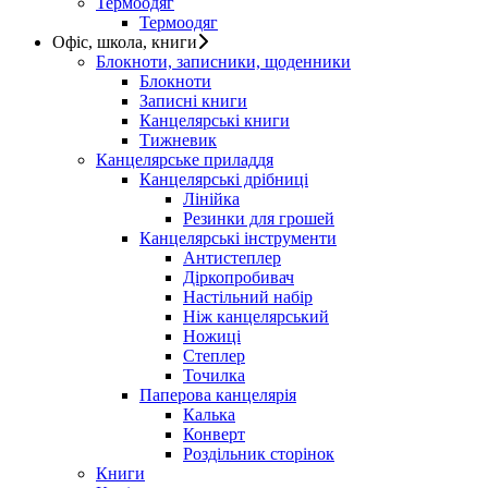
Термоодяг
Термоодяг
Офіс, школа, книги
Блокноти, записники, щоденники
Блокноти
Записні книги
Канцелярські книги
Тижневик
Канцелярське приладдя
Канцелярські дрібниці
Лінійка
Резинки для грошей
Канцелярські інструменти
Антистеплер
Діркопробивач
Настільний набір
Ніж канцелярський
Ножиці
Степлер
Точилка
Паперова канцелярія
Калька
Конверт
Роздільник сторінок
Книги