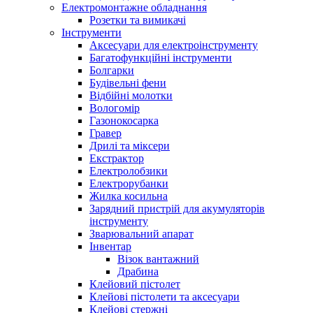
Електромонтажне обладнання
Розетки та вимикачі
Інструменти
Аксесуари для електроінструменту
Багатофункційні інструменти
Болгарки
Будівельні фени
Відбійні молотки
Вологомір
Газонокосарка
Гравер
Дрилі та міксери
Екстрактор
Електролобзики
Електрорубанки
Жилка косильна
Зарядний пристрій для акумуляторів
інструменту
Зварювальний апарат
Інвентар
Візок вантажний
Драбина
Клейовий пістолет
Клейові пістолети та аксесуари
Клейові стержні