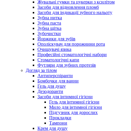
Жувальні гумки та цукерки з ксилітом
Засоби для відновлення пломб
Засоби для індикації зубного нальоту
Зубна нитка
Зубна паста
Зубна щітка
Зубочистки
Йоржики для зубів
Ополіскувач для порожнини рота
Очищувачі язика
Професійні стоматологічні набори
Стоматологічні капи
Футляри для зубних протезів
Догляд за тілом
Антиперспіранти
Бомбочки для ванни
Гель для душу
Дезодоранти
Засоби для інтимної гігієни
Гель для інтимної гігієни
Мило для інтимної гігієни
Підгузник для дорослих
Прокладки
Тампони
Крем для душу