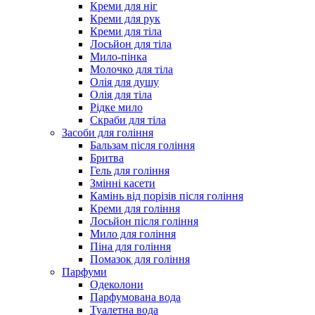
Креми для ніг
Креми для рук
Креми для тіла
Лосьйон для тіла
Мило-пінка
Молочко для тіла
Олія для душу
Олія для тіла
Рідке мило
Скраби для тіла
Засоби для гоління
Бальзам після гоління
Бритва
Гель для гоління
Змінні касети
Камінь від порізів після гоління
Креми для гоління
Лосьйон після гоління
Мило для гоління
Піна для гоління
Помазок для гоління
Парфуми
Одеколони
Парфумована вода
Туалетна вода