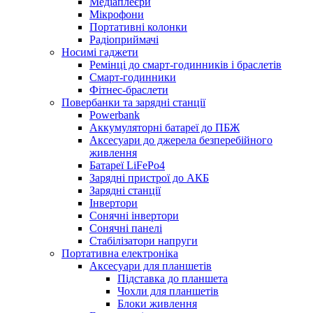
Медіаплеєри
Мікрофони
Портативні колонки
Радіоприймачі
Носимі гаджети
Ремінці до смарт-годинників і браслетів
Смарт-годинники
Фітнес-браслети
Повербанки та зарядні станції
Powerbank
Аккумуляторні батареї до ПБЖ
Аксесуари до джерела безперебійного
живлення
Батареї LiFePo4
Зарядні пристрої до АКБ
Зарядні станції
Інвертори
Сонячні інвертори
Сонячні панелі
Стабілізатори напруги
Портативна електроніка
Аксесуари для планшетів
Підставка до планшета
Чохли для планшетів
Блоки живлення