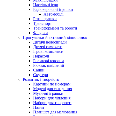
М'які іграшки
Настільні ігри
Радіокеровані іграшки
Автомобілі
Різні іграшки
Транспорт
Трансформери та роботи
Фігурки
Прогулянки й активний відпочинок
Дитячі велосипеди
Дитячі самокати
Ігрові комплекси
Парасолі
Роликові ковзани
Рюкзак шкільний
Санки
Скутери
Розвиток і творчість
Картини по номерам
Моделі для складання
Музичні іграшки
Набори для ліплення
Набори для творчості
Пазли
Планшет для малювання