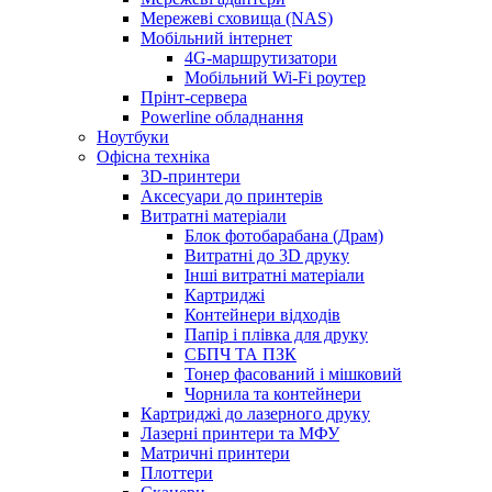
Мережеві сховища (NAS)
Мобільний інтернет
4G-маршрутизатори
Мобільний Wi-Fi роутер
Прінт-сервера
Рowerline обладнання
Ноутбуки
Офісна техніка
3D-принтери
Аксесуари до принтерів
Витратні матеріали
Блок фотобарабана (Драм)
Витратні до 3D друку
Інші витратні матеріали
Картриджі
Контейнери відходів
Папір і плівка для друку
СБПЧ ТА ПЗК
Тонер фасований і мішковий
Чорнила та контейнери
Картриджі до лазерного друку
Лазерні принтери та МФУ
Матричні принтери
Плоттери