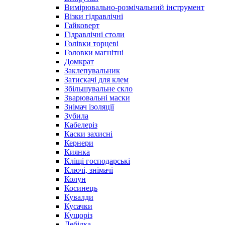
Вимірювально-розмічальний інструмент
Візки гідравлічні
Гайковерт
Гідравлічні столи
Голівки торцеві
Головки магнітні
Домкрат
Заклепувальник
Затискачі для клем
Збільшувальне скло
Зварювальні маски
Знімач ізоляції
Зубила
Кабелеріз
Каски захисні
Кернери
Киянка
Кліщі господарські
Ключі, знімачі
Колун
Косинець
Кувалди
Кусачки
Кущоріз
Лебідка