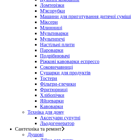
Ломтерізки
М'ясорубки
Машини для приготування дитячої суміші
Міксери
Млинниці
Мультиварки
Мультипечі
Настільні плити
Пароварки
Подрібнювачі
Ріжкові кавоварки еспрессо
Соковичавниці
Сушарки для продуктів
Тостери
Фільтри-глечики
Фритюрниці
Хлібопічки
Яйцеварки
Кавоварки
Техніка для дому
Аксесуари супутні
Льодогенератор
Сантехніка та ремонт
Душові