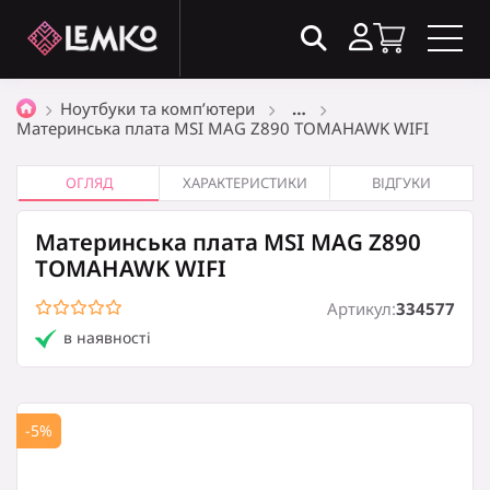
Товари в кошику
(0)
Ноутбуки та комп’ютери
…
Материнська плата MSI MAG Z890 TOMAHAWK WIFI
Загальна сума
0
₴
ОГЛЯД
ХАРАКТЕРИСТИКИ
ВІДГУКИ
Материнська плата MSI MAG Z890
Оформити замовлення
TOMAHAWK WIFI
Артикул:
334577
в наявності
Кошик порожній
-5%