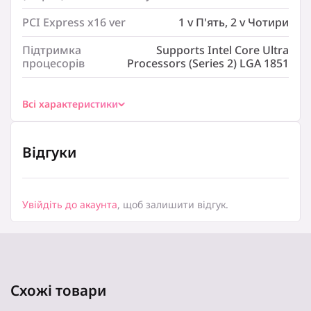
Контролер RAID:
0
PCI Express x16 ver
1 v П'ять, 2 v Чотири
Контролер RAID:
1
Підтримка
Supports Intel Core Ultra
процесорів
Processors (Series 2) LGA 1851
Контролер RAID:
5
Контролер RAID:
Всі характеристики
10
Підтримка ОС:
Windows 11
Відгуки
Форм-фактор:
ATX
Висота, мм:
Увійдіть до акаунта
, щоб залишити відгук.
305
(Збірка) Споживча потужність:
35 Вт
PCI Express x16 ver:
1 v П’ять
Схожі товари
PCI Express x16 ver: