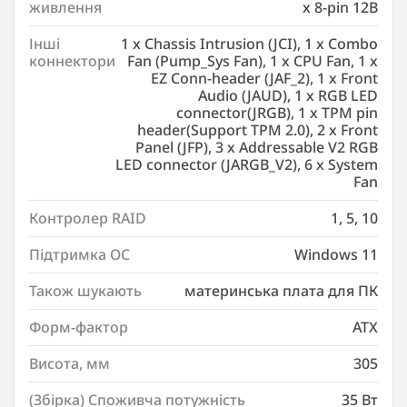
живлення
x 8-pin 12В
Інші коннектори:
1 x Combo Fan (Pump_Sys Fan)
Інші
1 x Chassis Intrusion (JCI), 1 x Combo
коннектори
Fan (Pump_Sys Fan), 1 x CPU Fan, 1 x
Інші коннектори:
EZ Conn-header (JAF_2), 1 x Front
1 x CPU Fan
Audio (JAUD), 1 x RGB LED
Інші коннектори:
connector(JRGB), 1 x TPM pin
1 x EZ Conn-header (JAF_2)
header(Support TPM 2.0), 2 x Front
Panel (JFP), 3 x Addressable V2 RGB
Інші коннектори:
LED connector (JARGB_V2), 6 x System
1 x Front Audio (JAUD)
Fan
Інші коннектори:
1 x RGB LED connector(JRGB)
Контролер RAID
1, 5, 10
Інші коннектори:
1 x TPM pin header(Support TPM 2.0)
Підтримка ОС
Windows 11
Інші коннектори:
Також шукають
материнська плата для ПК
2 x Front Panel (JFP)
Інші коннектори:
Форм-фактор
ATX
3 x Addressable V2 RGB LED connector (JARGB_V2)
Висота, мм
305
Інші коннектори:
6 x System Fan
(Збірка) Споживча потужність
35 Вт