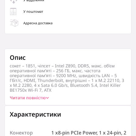
У поштомат
Адресна доставка
Опис
сокет – 1851, чіпсет – Intel Z890, DDR5, макс. об’єм
оперативної пам’яті – 256 ГБ, макс. частота
оперативної пам’яті – 9200 MHz, швидкість LAN – 5
Гбіт/с, HDMI, Thunderbolt, внутрішні – 1 x M.2 22110, 3
x M.2 2280, 4 x Sata 6.0 Gb/s, Bluetooth 5.4, Intel Killer
BE1750x Wi-Fi 7, ATX
Читати повністю
Характеристики
Конектор живлення:
Характеристики
1 x8-pin PCIe Power
Інші коннектори:
Конектор
1 x8-pin PCIe Power, 1 x 24-pin, 2
1 x Chassis Intrusion (JCI)