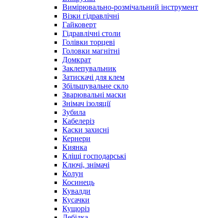
Вимірювально-розмічальний інструмент
Візки гідравлічні
Гайковерт
Гідравлічні столи
Голівки торцеві
Головки магнітні
Домкрат
Заклепувальник
Затискачі для клем
Збільшувальне скло
Зварювальні маски
Знімач ізоляції
Зубила
Кабелеріз
Каски захисні
Кернери
Киянка
Кліщі господарські
Ключі, знімачі
Колун
Косинець
Кувалди
Кусачки
Кущоріз
Лебідка