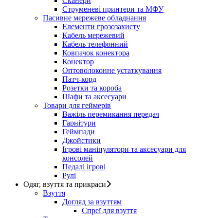
Сканери
Струменеві принтери та МФУ
Пасивне мережеве обладнання
Елементи грозозахисту
Кабель мережевий
Кабель телефонний
Ковпачок конектора
Конектор
Оптоволоконне устаткування
Патч-корд
Розетки та короба
Шафи та аксесуари
Товари для геймерів
Важіль перемикання передач
Гарнітури
Геймпади
Джойстики
Ігрові маніпулятори та аксесуари для
консолей
Педалі ігрові
Рулі
Одяг, взуття та прикраси
Взуття
Догляд за взуттям
Спреї для взуття