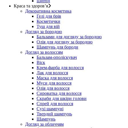
Щипці
Краса та здоров’я
Декоративна косметика
Гелі для брів
Косметички
Туш для вій
Догляд за бородою
Бальзами для догляду за бородою
Олія для догляду за бородою
Шампунь для бороди
Догляд за волоссям
Бальзам-ополіскувач
Віск
Крем-фарба для волосся
Лак для волосся
Маска для волосся
Муси для волосся
Олія для волосся
Сироватка для волосся
Скраби для шкіри голови
Спрей для волосся
Сухі шампуні
Твердий шампунь
Шампунь
Догляд за обличчям