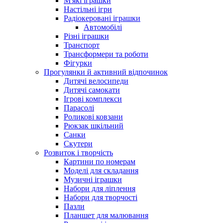
М'які іграшки
Настільні ігри
Радіокеровані іграшки
Автомобілі
Різні іграшки
Транспорт
Трансформери та роботи
Фігурки
Прогулянки й активний відпочинок
Дитячі велосипеди
Дитячі самокати
Ігрові комплекси
Парасолі
Роликові ковзани
Рюкзак шкільний
Санки
Скутери
Розвиток і творчість
Картини по номерам
Моделі для складання
Музичні іграшки
Набори для ліплення
Набори для творчості
Пазли
Планшет для малювання