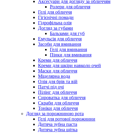
Аксесуари для догляду за обличчям
Ролери для обличчя
Гелі для обличчя
Гігієнічні помади
Гідрофільна олія
Догляд за губами
Бальзами для губ
Емульсія для обличчя
Засоби для вмивання
Гелі для вмивання
Пінки для вмивання
Креми для обличчя
Креми для шкіри навколо очей
Маски для обличчя
Міцелярна вода
Олія для брів та вій
Патчі під очі
Пілінг для обличчя
Сироватка для обличчя
Скраби для обличчя
Тоніки для обличчя
Догляд за порожниною рота
Гелі для ротової порожнини
Дитяча зубна паста
Дитяча зубна щітка