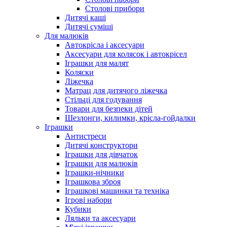
Столові прибори
Дитячі каші
Дитячі суміші
Для малюків
Автокрісла і аксесуари
Аксесуари для колясок і автокрісел
Іграшки для малят
Коляски
Ліжечка
Матрац для дитячого ліжечка
Стільці для годування
Товари для безпеки дітей
Шезлонги, килимки, крісла-гойдалки
Іграшки
Антистреси
Дитячі конструктори
Іграшки для дівчаток
Іграшки для малюків
Іграшки-нічники
Іграшкова зброя
Іграшкові машинки та техніка
Ігрові набори
Кубики
Ляльки та аксесуари