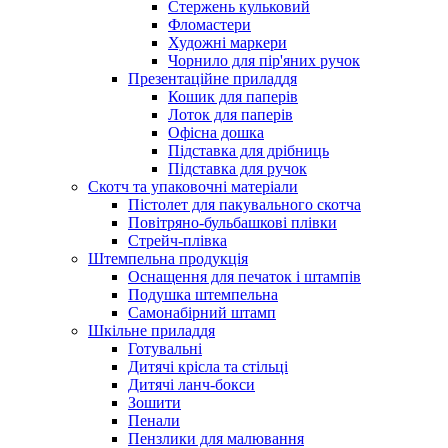
Стержень кульковий
Фломастери
Художні маркери
Чорнило для пір'яних ручок
Презентаційне приладдя
Кошик для паперів
Лоток для паперів
Офісна дошка
Підставка для дрібниць
Підставка для ручок
Скотч та упаковочні матеріали
Пістолет для пакувального скотча
Повітряно-бульбашкові плівки
Стрейч-плівка
Штемпельна продукція
Оснащення для печаток і штампів
Подушка штемпельна
Самонабірний штамп
Шкільне приладдя
Готувальні
Дитячі крісла та стільці
Дитячі ланч-бокси
Зошити
Пенали
Пензлики для малювання