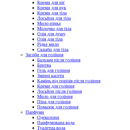
Креми для ніг
Креми для рук
Креми для тіла
Лосьйон для тіла
Мило-пінка
Молочко для тіла
Олія для душу
Олія для тіла
Рідке мило
Скраби для тіла
Засоби для гоління
Бальзам після гоління
Бритва
Гель для гоління
Змінні касети
Камінь від порізів після гоління
Креми для гоління
Лосьйон після гоління
Мило для гоління
Піна для гоління
Помазок для гоління
Парфуми
Одеколони
Парфумована вода
Туалетна вода