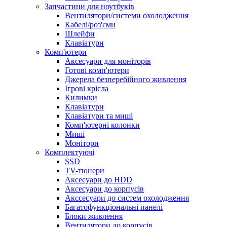
Запчастини для ноутбуків
Вентилятори/системи охолодження
Кабелі/роз'єми
Шлейфи
Клавіатури
Комп'ютери
Аксесуари для моніторів
Готові комп'ютери
Джерела безперебійного живлення
Ігрові крісла
Килимки
Клавіатури
Клавіатури та миші
Комп'ютерні колонки
Миші
Монітори
Комплектуючi
SSD
TV-тюнери
Аксесуари до HDD
Аксесуари до корпусів
Акссесуари до систем охолодження
Багатофункціональні панелі
Блоки живлення
Вентилятори до корпусів