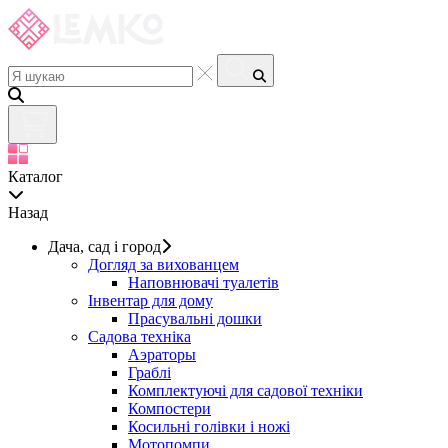
Каталог
Назад
Дача, сад і город
Догляд за вихованцем
Наповнювачі туалетів
Інвентар для дому
Прасувальні дошки
Садова техніка
Аэраторы
Граблі
Комплектуючі для садової техніки
Компостери
Косильні голівки і ножі
Мотопомпи