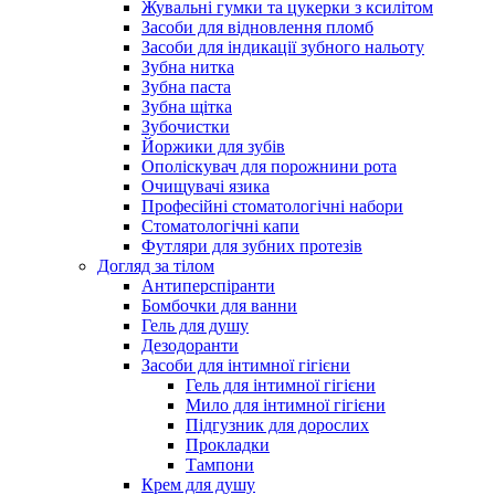
Жувальні гумки та цукерки з ксилітом
Засоби для відновлення пломб
Засоби для індикації зубного нальоту
Зубна нитка
Зубна паста
Зубна щітка
Зубочистки
Йоржики для зубів
Ополіскувач для порожнини рота
Очищувачі язика
Професійні стоматологічні набори
Стоматологічні капи
Футляри для зубних протезів
Догляд за тілом
Антиперспіранти
Бомбочки для ванни
Гель для душу
Дезодоранти
Засоби для інтимної гігієни
Гель для інтимної гігієни
Мило для інтимної гігієни
Підгузник для дорослих
Прокладки
Тампони
Крем для душу