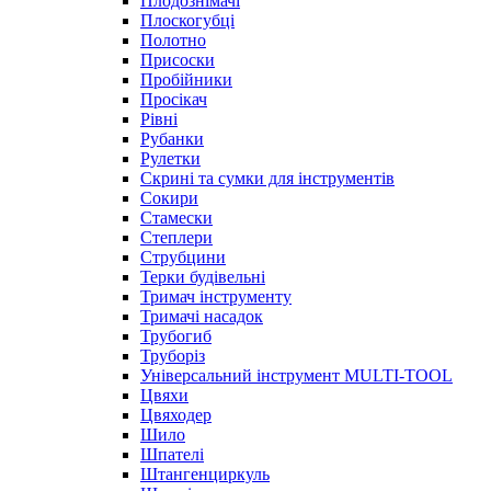
Плодознімачі
Плоскогубці
Полотно
Присоски
Пробійники
Просікач
Рівні
Рубанки
Рулетки
Скрині та сумки для інструментів
Сокири
Стамески
Степлери
Струбцини
Терки будівельні
Тримач інструменту
Тримачі насадок
Трубогиб
Труборіз
Універсальний інструмент MULTI-TOOL
Цвяхи
Цвяходер
Шило
Шпателі
Штангенциркуль