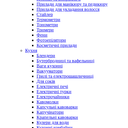
Прилади для манікюру та педикюру
Прилади для укладання волосся
Стайлер
Термометри
Тонометри
Тримери
Фени
Фотоепілятори
Косметичні прилади
Кухня
Блендери
Бутербродниці та вафельниці
Ваги кухонні
Вакууматори
Грилі та електрошашличниці
Для соків
Електричні печі
Електричні турки
Електрочайники
Кавомолки
Капсульні кавоварки
Капучінатори
Крапельні кавоварки
Кулери для води
Кухонні комбайни