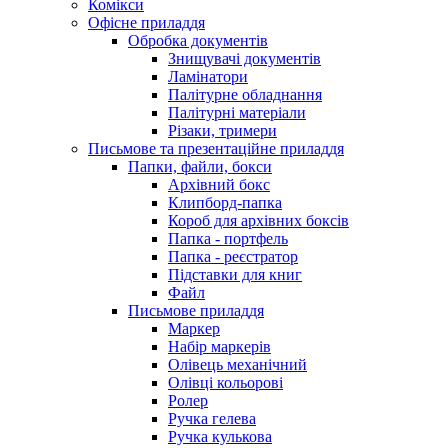
Комікси
Офісне приладдя
Обробка документів
Знищувачі документів
Ламінатори
Палітурне обладнання
Палітурні матеріали
Різаки, тримери
Письмове та презентаційне приладдя
Папки, файли, бокси
Архівний бокс
Клипборд-папка
Короб для архівних боксів
Папка - портфель
Папка - реєстратор
Підставки для книг
Файл
Письмове приладдя
Маркер
Набір маркерів
Олівець механічний
Олівці кольорові
Ролер
Ручка гелева
Ручка кулькова