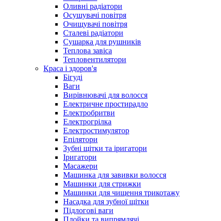
Оливні радіатори
Осушувачі повітря
Очищувачі повітря
Сталеві радіатори
Сушарка для рушників
Теплова завіса
Тепловентилятори
Краса і здоров'я
Бігуді
Ваги
Вирівнювачі для волосся
Електричне простирадло
Електробритви
Електрогрілка
Електростимулятор
Епілятори
Зубні щітки та іригатори
Іригатори
Масажери
Машинка для завивки волосся
Машинки для стрижки
Машинки для чищення трикотажу
Насадка для зубної щітки
Підлогові ваги
Плойки та випрямлячі