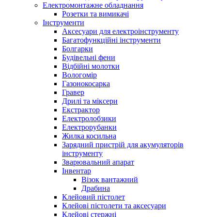
Електромонтажне обладнання
Розетки та вимикачі
Інструменти
Аксесуари для електроінструменту
Багатофункційні інструменти
Болгарки
Будівельні фени
Відбійні молотки
Вологомір
Газонокосарка
Гравер
Дрилі та міксери
Екстрактор
Електролобзики
Електрорубанки
Жилка косильна
Зарядний пристрій для акумуляторів
інструменту
Зварювальний апарат
Інвентар
Візок вантажний
Драбина
Клейовий пістолет
Клейові пістолети та аксесуари
Клейові стержні