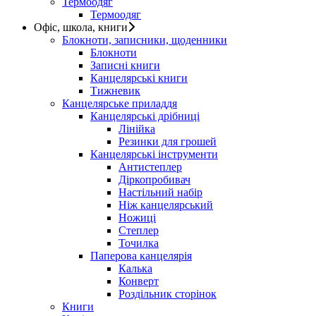
Термоодяг
Термоодяг
Офіс, школа, книги
Блокноти, записники, щоденники
Блокноти
Записні книги
Канцелярські книги
Тижневик
Канцелярське приладдя
Канцелярські дрібниці
Лінійка
Резинки для грошей
Канцелярські інструменти
Антистеплер
Діркопробивач
Настільний набір
Ніж канцелярський
Ножиці
Степлер
Точилка
Паперова канцелярія
Калька
Конверт
Роздільник сторінок
Книги