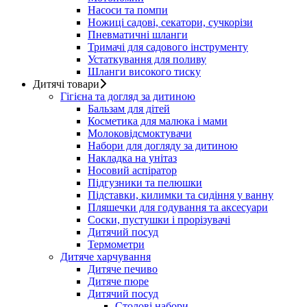
Насоси та помпи
Ножиці садові, секатори, сучкорізи
Пневматичні шланги
Тримачі для садового інструменту
Устаткування для поливу
Шланги високого тиску
Дитячі товари
Гігієна та догляд за дитиною
Бальзам для дітей
Косметика для малюка і мами
Молоковідсмоктувачи
Набори для догляду за дитиною
Накладка на унітаз
Носовий аспіратор
Підгузники та пелюшки
Підставки, килимки та сидіння у ванну
Пляшечки для годування та аксесуари
Соски, пустушки і прорізувачі
Дитячий посуд
Термометри
Дитяче харчування
Дитяче печиво
Дитяче пюре
Дитячий посуд
Столові набори