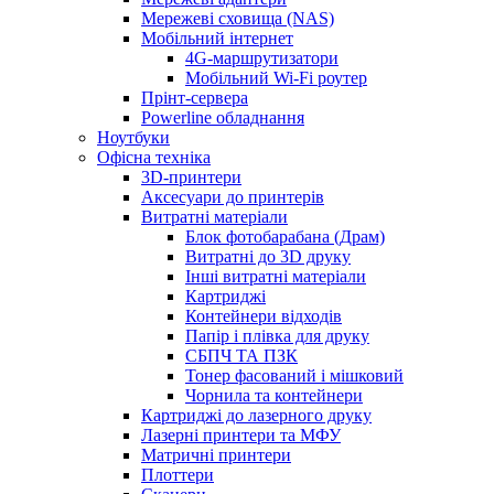
Мережеві сховища (NAS)
Мобільний інтернет
4G-маршрутизатори
Мобільний Wi-Fi роутер
Прінт-сервера
Рowerline обладнання
Ноутбуки
Офісна техніка
3D-принтери
Аксесуари до принтерів
Витратні матеріали
Блок фотобарабана (Драм)
Витратні до 3D друку
Інші витратні матеріали
Картриджі
Контейнери відходів
Папір і плівка для друку
СБПЧ ТА ПЗК
Тонер фасований і мішковий
Чорнила та контейнери
Картриджі до лазерного друку
Лазерні принтери та МФУ
Матричні принтери
Плоттери