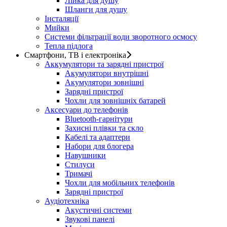
Лійка для душу
Шланги для душу
Інсталяції
Мийки
Системи фільтрації води зворотного осмосу
Тепла підлога
Смартфони, ТВ і електроніка
Аккумулятори та зарядні пристрої
Акумулятори внутрішні
Акумулятори зовнішні
Зарядні пристрої
Чохли для зовнішніх батарей
Аксесуари до телефонів
Bluetooth-гарнітури
Захисні плівки та скло
Кабелі та адаптери
Набори для блогера
Навушники
Стилуси
Тримачі
Чохли для мобільних телефонів
Зарядні пристрої
Аудіотехніка
Акустичні системи
Звукові панелі