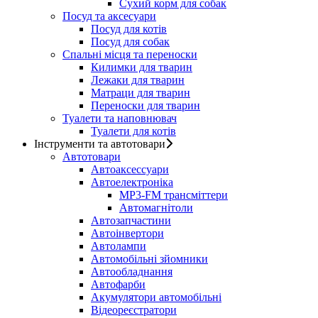
Сухий корм для собак
Посуд та аксесуари
Посуд для котів
Посуд для собак
Спальні місця та переноски
Килимки для тварин
Лежаки для тварин
Матраци для тварин
Переноски для тварин
Туалети та наповнювач
Туалети для котів
Інструменти та автотовари
Автотовари
Автоаксессуари
Автоелектроніка
MP3-FM трансміттери
Автомагнітоли
Автозапчастини
Автоінвертори
Автолампи
Автомобільні зйомники
Автообладнання
Автофарби
Акумулятори автомобільні
Відеореєстратори