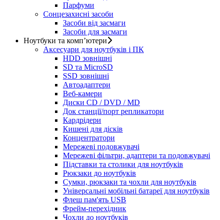
Парфуми
Сонцезахисні засоби
Засоби від засмаги
Засоби для засмаги
Ноутбуки та комп’ютери
Аксесуари для ноутбуків і ПК
HDD зовнішні
SD та MicroSD
SSD зовнішні
Автоадаптери
Веб-камери
Диски CD / DVD / MD
Док станції/порт репликатори
Кардрідери
Кишені для дісків
Концентратори
Мережеві подовжувачі
Мережеві фільтри, адаптери та подовжувачі
Підставки та столики для ноутбуків
Рюкзаки до ноутбуків
Сумки, рюкзаки та чохли для ноутбуків
Універсальні мобільні батареї для ноутбуків
Флеш пам'ять USB
Фрейм-перехідник
Чохли до ноутбуків