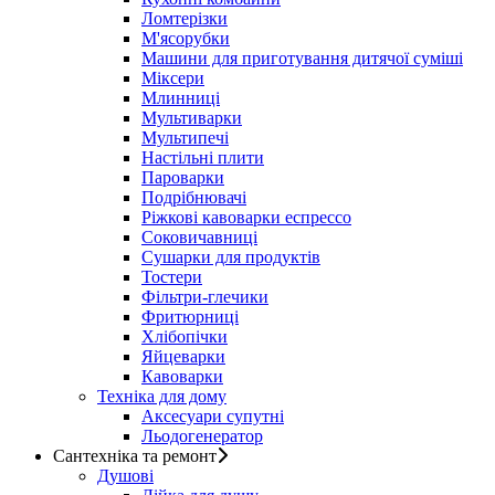
Ломтерізки
М'ясорубки
Машини для приготування дитячої суміші
Міксери
Млинниці
Мультиварки
Мультипечі
Настільні плити
Пароварки
Подрібнювачі
Ріжкові кавоварки еспрессо
Соковичавниці
Сушарки для продуктів
Тостери
Фільтри-глечики
Фритюрниці
Хлібопічки
Яйцеварки
Кавоварки
Техніка для дому
Аксесуари супутні
Льодогенератор
Сантехніка та ремонт
Душові