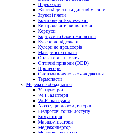
Відеокарти
Жорсткі диски та дискові масиви
Звукові плати
Контролери ExpressCard
Контролери та конвертори
Корпуси
Корпуси та блоки живлення
Кулери до відеокарт
Кулери до процесорів
Материнські плати
Оперативна пам'ять
Оптичні приводи (ODD)
Процесори
Системи водяного охолодження
Термопасти
Мережеве обладнання
3G пристрої
Wi-Fi адаптери
Wi-Fi аксесуари
Аксесуари до комутаторів
Бездротові точки доступу
Комутатори
Маршрутизатори
Медіаконвертор
Мережеві адаптери