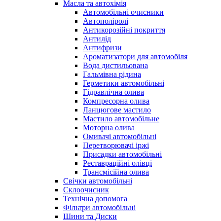
Масла та автохімія
Автомобільні очисники
Автополіролі
Антикорозійні покриття
Антилід
Антифризи
Ароматизатори для автомобіля
Вода дистильована
Гальмівна рідина
Герметики автомобільні
Гідравлічна олива
Компресорна олива
Ланцюгове мастило
Мастило автомобільне
Моторна олива
Омивачі автомобільні
Перетворювачі іржі
Присадки автомобільні
Реставраційні олівці
Трансмісійна олива
Свічки автомобільні
Склоочисник
Технічна допомога
Фільтри автомобільні
Шини та Диски