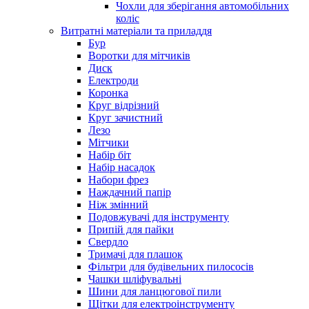
Чохли для зберігання автомобільних
коліс
Витратні матеріали та приладдя
Бур
Воротки для мітчиків
Диск
Електроди
Коронка
Круг відрізний
Круг зачистний
Лезо
Мітчики
Набір біт
Набір насадок
Набори фрез
Наждачний папір
Ніж змінний
Подовжувачі для інструменту
Припій для пайки
Свердло
Тримачі для плашок
Фільтри для будівельних пилососів
Чашки шліфувальні
Шини для ланцюгової пили
Щітки для електроінструменту