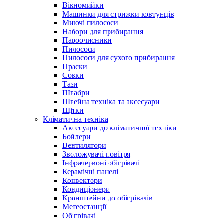
Вікномийки
Машинки для стрижки ковтунців
Миючі пилососи
Набори для прибирання
Пароочисники
Пилососи
Пилососи для сухого прибирання
Праски
Совки
Тази
Швабри
Швейна техніка та аксесуари
Щітки
Кліматична техніка
Аксесуари до кліматичної техніки
Бойлери
Вентилятори
Зволожувачі повітря
Інфрачервоні обігрівачі
Керамічні панелі
Конвектори
Кондиціонери
Кронштейни до обігрівачів
Метеостанції
Обігрівачі