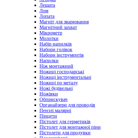
Лещата
Лом
Лопата
Магніт для зварювання
Магнітний захват
Мікрометр
Молотки
Набір напилків
Набори голівок
Набори інструментів
Напилки
Ніж монтажний
Ножиці господарські
Ножиці інструментальні
Ножиці по металу
Ножі будівельні
Ножівки
Обприскувач
Органайзери для проводів
Пензлі малярні
Пінцети
Пістолет для герметиків
Пістолет для монтажної піни
Пістолети для продувки