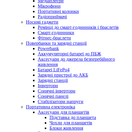
Медіаплеєри
Мікрофони
Портативні колонки
Радіоприймачі
Носимі гаджети
Ремінці до смарт-годинників і браслетів
Смарт-годинники
Фітнес-браслети
Повербанки та зарядні станції
Powerbank
Аккумуляторні батареї до ПБЖ
Аксесуари до джерела безперебійного
живлення
Батареї LiFePo4
Зарядні пристрої до АКБ
Зарядні станції
Інвертори
Сонячні інвертори
Сонячні панелі
Стабілізатори напруги
Портативна електроніка
Аксесуари для планшетів
Підставка до планшета
Чохли для планшетів
Блоки живлення