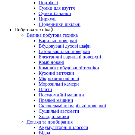
Портфелі
Сумки для взуття
Сумки-бананки
Циркуль
Щоденники шкільні
Побутова техніка
Велика побутова техніка
Варильні поверхні
Вбудовувані духові шафи
Газові варильні поверхні
Електричні варильні поверхні
Комбіновані
Комплект вбудованої техніки
Кухонні витяжки
Мікрохвильові печі
Морозильні камери
Плити
Посудомийні машини
Пральні машини
Склокерамічні варільні поверхні
Сушильні автомати
Холодильники
Догляд та прибирання
Акумуляторні пилососи
Відра