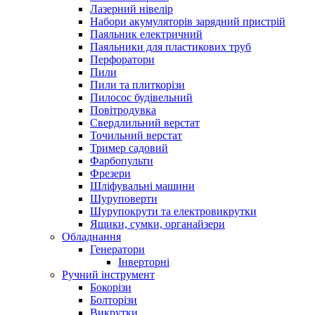
Лазерний нівелір
Набори акумуляторів зарядний пристрій
Паяльник електричний
Паяльники для пластикових труб
Перфоратори
Пили
Пили та плиткорізи
Пилосос будівельний
Повітродувка
Свердлильний верстат
Точильний верстат
Тример садовий
Фарбопульти
Фрезери
Шліфувальні машини
Шуруповерти
Шурупокрути та електровикрутки
Ящики, сумки, органайзери
Обладнання
Генератори
Інверторні
Ручний інструмент
Бокорізи
Болторізи
Викрутки