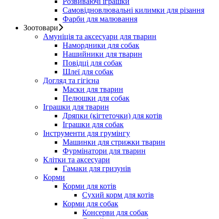
Розвиваючі іграшки
Самовідновлювальні килимки для різання
Фарби для малювання
Зоотовари
Амуніція та аксесуари для тварин
Намордники для собак
Нашийники для тварин
Повідці для собак
Шлеї для собак
Догляд та гігієна
Маски для тварин
Пелюшки для собак
Іграшки для тварин
Дряпки (кігтеточки) для котів
Іграшки для собак
Інструменти для грумінгу
Машинки для стрижки тварин
Фурмінатори для тварин
Клітки та аксесуари
Гамаки для гризунів
Корми
Корми для котів
Сухий корм для котів
Корми для собак
Консерви для собак