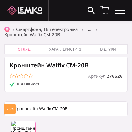
Товари в кошику
(0)
Смартфони, ТВ і електроніка
…
Кронштейн Walfix CM-20B
Загальна сума
0
₴
ОГЛЯД
ХАРАКТЕРИСТИКИ
ВІДГУКИ
Кронштейн Walfix CM-20B
Оформити замовлення
Артикул:
276626
в наявності
Кошик порожній
-5%