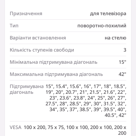
: поворотно-похилий
Призначення
для телевізора
Варіанти встановлення
: на стелю
Тип
поворотно-похилий
Кількість ступенів свободи
Варіанти встановлення
на стелю
: 3
Кількість ступенів свободи
3
Мінімальна підтримувана діагональ
: 15″
Мінімальна підтримувана діагональ
15"
Максимальна підтримувана діагональ
: 42″
Максимальна підтримувана діагональ
42"
Підтримувана діагональ
Підтримувана
15", 15.4", 15.6", 16", 17", 18", 18.5",
: 15″
діагональ
19", 20", 20.7", 21", 21.5", 21.6", 22",
23", 23.6", 23.8", 24", 25", 26", 27",
Підтримувана діагональ
27.5", 28", 28.5", 29", 30", 31.5", 32",
: 15.4″
34", 35", 37", 38.5", 39", 39.5", 40",
40.5", 42"
Підтримувана діагональ
: 15.6″
VESA
100 x 200, 75 x 75, 100 x 100, 200 x 100, 200 x
200
Підтримувана діагональ