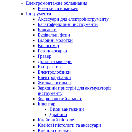
Електромонтажне обладнання
Розетки та вимикачі
Інструменти
Аксесуари для електроінструменту
Багатофункційні інструменти
Болгарки
Будівельні фени
Відбійні молотки
Вологомір
Газонокосарка
Гравер
Дрилі та міксери
Екстрактор
Електролобзики
Електрорубанки
Жилка косильна
Зарядний пристрій для акумуляторів
інструменту
Зварювальний апарат
Інвентар
Візок вантажний
Драбина
Клейовий пістолет
Клейові пістолети та аксесуари
Клейові стержні