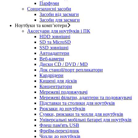
Парфуми
Сонцезахисні засоби
Засоби від засмаги
Засоби для засмаги
Ноутбуки та комп’ютери
Аксесуари для ноутбуків і ПК
HDD зовнішні
SD та MicroSD
SSD зовнішні
Автоадаптери
Веб-камери
Диски CD / DVD / MD
Док станції/порт репликатори
Кардрідери
Кишені для дісків
Концентратори
Мережеві подовжувачі
Мережеві фільтри, адаптери та подовжувачі
Підставки та столики для ноутбуків
Рюкзаки до ноутбуків
Сумки, рюкзаки та чохли для ноутбуків
Універсальні мобільні батареї для ноутбуків
Флеш пам'ять USB
Фрейм-перехідник
Чохли до ноутбуків