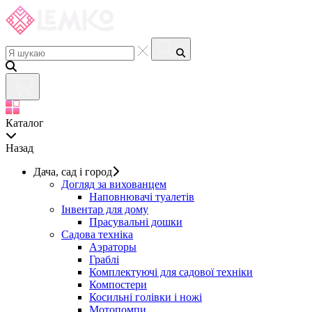
Каталог
Назад
Дача, сад і город
Догляд за вихованцем
Наповнювачі туалетів
Інвентар для дому
Прасувальні дошки
Садова техніка
Аэраторы
Граблі
Комплектуючі для садової техніки
Компостери
Косильні голівки і ножі
Мотопомпи