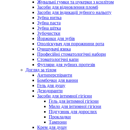
Жувальні гумки та цукерки з ксилітом
Засоби для відновлення пломб
Засоби для індикації зубного нальоту
Зубна нитка
Зубна паста
Зубна щітка
Зубочистки
Йоржики для зубів
Ополіскувач для порожнини рота
Очищувачі язика
Професійні стоматологічні набори
Стоматологічні капи
Футляри для зубних протезів
Догляд за тілом
Антиперспіранти
Бомбочки для ванни
Гель для душу
Дезодоранти
Засоби для інтимної гігієни
Гель для інтимної гігієни
Мило для інтимної гігієни
Підгузник для дорослих
Прокладки
Тампони
Крем для душу