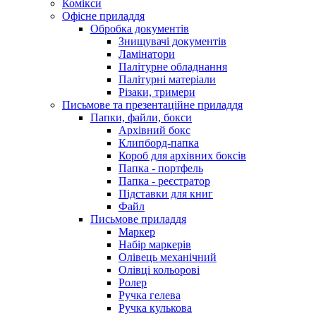
Комікси
Офісне приладдя
Обробка документів
Знищувачі документів
Ламінатори
Палітурне обладнання
Палітурні матеріали
Різаки, тримери
Письмове та презентаційне приладдя
Папки, файли, бокси
Архівний бокс
Клипборд-папка
Короб для архівних боксів
Папка - портфель
Папка - реєстратор
Підставки для книг
Файл
Письмове приладдя
Маркер
Набір маркерів
Олівець механічний
Олівці кольорові
Ролер
Ручка гелева
Ручка кулькова