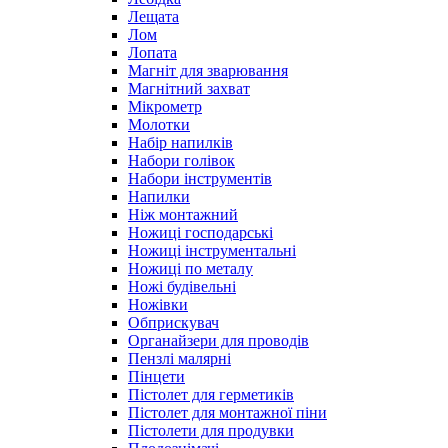
Лещата
Лом
Лопата
Магніт для зварювання
Магнітний захват
Мікрометр
Молотки
Набір напилків
Набори голівок
Набори інструментів
Напилки
Ніж монтажний
Ножиці господарські
Ножиці інструментальні
Ножиці по металу
Ножі будівельні
Ножівки
Обприскувач
Органайзери для проводів
Пензлі малярні
Пінцети
Пістолет для герметиків
Пістолет для монтажної піни
Пістолети для продувки