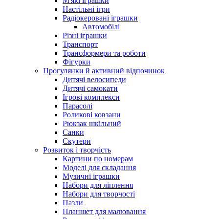
М'які іграшки
Настільні ігри
Радіокеровані іграшки
Автомобілі
Різні іграшки
Транспорт
Трансформери та роботи
Фігурки
Прогулянки й активний відпочинок
Дитячі велосипеди
Дитячі самокати
Ігрові комплекси
Парасолі
Роликові ковзани
Рюкзак шкільний
Санки
Скутери
Розвиток і творчість
Картини по номерам
Моделі для складання
Музичні іграшки
Набори для ліплення
Набори для творчості
Пазли
Планшет для малювання