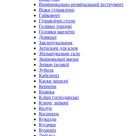
Вимірювально-розмічальний інструмент
Візки гідравлічні
Гайковерт
Гідравлічні столи
Голівки торцеві
Головки магнітні
Домкрат
Заклепувальник
Затискачі для клем
Збільшувальне скло
Зварювальні маски
Знімач ізоляції
Зубила
Кабелеріз
Каски захисні
Кернери
Киянка
Кліщі господарські
Ключі, знімачі
Колун
Косинець
Кувалди
Кусачки
Кущоріз
Лебідка