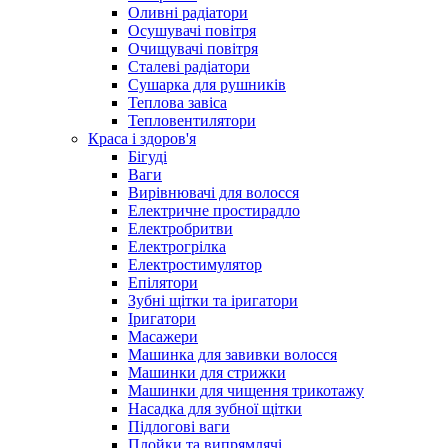
Оливні радіатори
Осушувачі повітря
Очищувачі повітря
Сталеві радіатори
Сушарка для рушників
Теплова завіса
Тепловентилятори
Краса і здоров'я
Бігуді
Ваги
Вирівнювачі для волосся
Електричне простирадло
Електробритви
Електрогрілка
Електростимулятор
Епілятори
Зубні щітки та іригатори
Іригатори
Масажери
Машинка для завивки волосся
Машинки для стрижки
Машинки для чищення трикотажу
Насадка для зубної щітки
Підлогові ваги
Плойки та випрямлячі