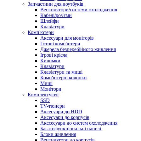
Запчастини для ноутбуків
Вентилятори/системи охолодження
Кабелі/роз'єми
Шлейфи
Клавіатури
Комп'ютери
Аксесуари для моніторів
Готові комп'ютери
Джерела безперебійного живлення
Ігрові крісла
Килимки
Клавіатури
Клавіатури та миші
Комп'ютерні колонки
Миші
Монітори
Комплектуючi
SSD
TV-тюнери
Аксесуари до HDD
Аксесуари до корпусів
Акссесуари до систем охолодження
Багатофункціональні панелі
Блоки живлення
Вентилятори до корпусів