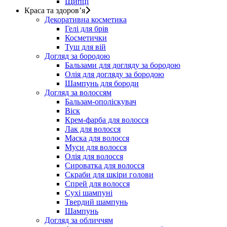
Щипці
Краса та здоров’я
Декоративна косметика
Гелі для брів
Косметички
Туш для вій
Догляд за бородою
Бальзами для догляду за бородою
Олія для догляду за бородою
Шампунь для бороди
Догляд за волоссям
Бальзам-ополіскувач
Віск
Крем-фарба для волосся
Лак для волосся
Маска для волосся
Муси для волосся
Олія для волосся
Сироватка для волосся
Скраби для шкіри голови
Спрей для волосся
Сухі шампуні
Твердий шампунь
Шампунь
Догляд за обличчям