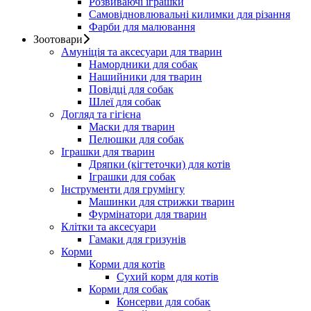
Розвиваючі іграшки
Самовідновлювальні килимки для різання
Фарби для малювання
Зоотовари
Амуніція та аксесуари для тварин
Намордники для собак
Нашийники для тварин
Повідці для собак
Шлеї для собак
Догляд та гігієна
Маски для тварин
Пелюшки для собак
Іграшки для тварин
Дряпки (кігтеточки) для котів
Іграшки для собак
Інструменти для грумінгу
Машинки для стрижки тварин
Фурмінатори для тварин
Клітки та аксесуари
Гамаки для гризунів
Корми
Корми для котів
Сухий корм для котів
Корми для собак
Консерви для собак