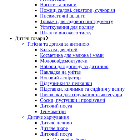
Насоси та помпи
Ножиці садові, секатори, сучкорізи
Пневматичні шланги
Тримачі для садового інструменту
Устаткування для поливу
Шланги високого тиску
Дитячі товари
Гігієна та догляд за дитиною
Бальзам для дітей
Косметика для малюка і мами
Молоковідсмоктувачи
Набори для догляду за дитиною
Накладка на унітаз
Носовий аспіратор
Підгузники та пелюшки
Підставки, килимки та сидіння у ванну
Пляшечки для годування та аксесуари
Соски, пустушки і прорізувачі
Дитячий посуд
Термометри
Дитяче харчування
Дитяче печиво
Дитяче пюре
Дитячий посуд
Столові набори