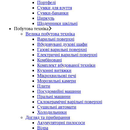
Портфелі
Сумки для взуття
Сумки-бананки
Циркуль
Щоденники шкільні
Побутова техніка
Велика побутова техніка
Варильні поверхні
Вбудовувані духові шафи
Газові варильні поверхні
Електричні варильні поверхні
Комбіновані
Комплект вбудованої техніки
Кухонні витяжки
Мікрохвильові печі
Морозильні камери
Плити
Посудомийні машини
Пральні машини
Склокерамічні варільні поверхні
Сушильні автомати
Холодильники
Догляд та прибирання
Акумуляторні пилососи
Відра