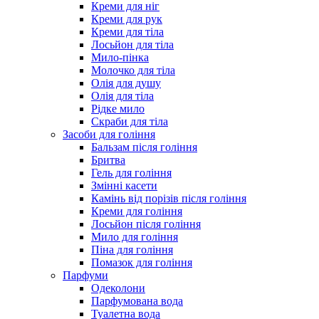
Креми для ніг
Креми для рук
Креми для тіла
Лосьйон для тіла
Мило-пінка
Молочко для тіла
Олія для душу
Олія для тіла
Рідке мило
Скраби для тіла
Засоби для гоління
Бальзам після гоління
Бритва
Гель для гоління
Змінні касети
Камінь від порізів після гоління
Креми для гоління
Лосьйон після гоління
Мило для гоління
Піна для гоління
Помазок для гоління
Парфуми
Одеколони
Парфумована вода
Туалетна вода