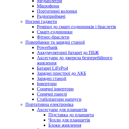
Медіаплеєри
Мікрофони
Портативні колонки
Радіоприймачі
Носимі гаджети
Ремінці до смарт-годинників і браслетів
Смарт-годинники
Фітнес-браслети
Повербанки та зарядні станції
Powerbank
Аккумуляторні батареї до ПБЖ
Аксесуари до джерела безперебійного
живлення
Батареї LiFePo4
Зарядні пристрої до АКБ
Зарядні станції
Інвертори
Сонячні інвертори
Сонячні панелі
Стабілізатори напруги
Портативна електроніка
Аксесуари для планшетів
Підставка до планшета
Чохли для планшетів
Блоки живлення