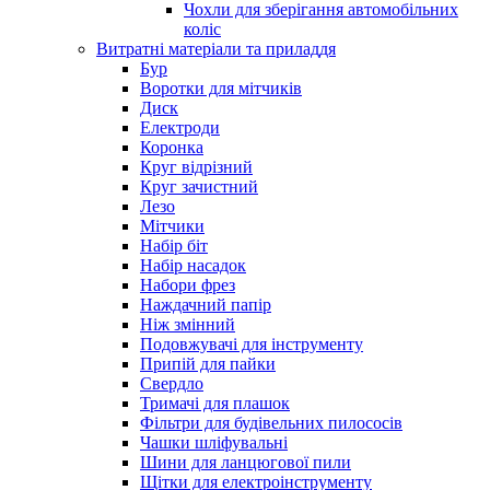
Чохли для зберігання автомобільних
коліс
Витратні матеріали та приладдя
Бур
Воротки для мітчиків
Диск
Електроди
Коронка
Круг відрізний
Круг зачистний
Лезо
Мітчики
Набір біт
Набір насадок
Набори фрез
Наждачний папір
Ніж змінний
Подовжувачі для інструменту
Припій для пайки
Свердло
Тримачі для плашок
Фільтри для будівельних пилососів
Чашки шліфувальні
Шини для ланцюгової пили
Щітки для електроінструменту