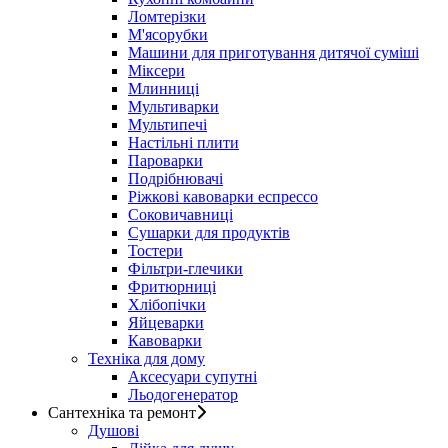
Ломтерізки
М'ясорубки
Машини для приготування дитячої суміші
Міксери
Млинниці
Мультиварки
Мультипечі
Настільні плити
Пароварки
Подрібнювачі
Ріжкові кавоварки еспрессо
Соковичавниці
Сушарки для продуктів
Тостери
Фільтри-глечики
Фритюрниці
Хлібопічки
Яйцеварки
Кавоварки
Техніка для дому
Аксесуари супутні
Льодогенератор
Сантехніка та ремонт
Душові