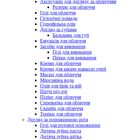
Аксесуари для догляду за обличчям
Ролери для обличчя
Гелі для обличчя
Гігієнічні помади
Гідрофільна олія
Догляд за губами
Бальзами для губ
Емульсія для обличчя
Засоби для вмивання
Гелі для вмивання
Пінки для вмивання
Креми для обличчя
Креми для шкіри навколо очей
Маски для обличчя
Міцелярна вода
Олія для брів та вій
Патчі під очі
Пілінг для обличчя
Сироватка для обличчя
Скраби для обличчя
Тоніки для обличчя
Догляд за порожниною рота
Гелі для ротової порожнини
Дитяча зубна паста
Дитяча зубна щітка