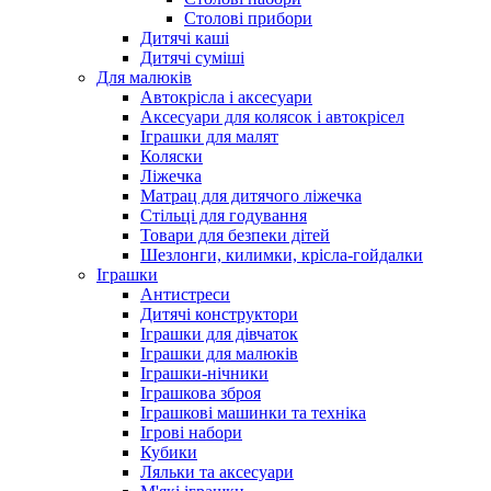
Столові прибори
Дитячі каші
Дитячі суміші
Для малюків
Автокрісла і аксесуари
Аксесуари для колясок і автокрісел
Іграшки для малят
Коляски
Ліжечка
Матрац для дитячого ліжечка
Стільці для годування
Товари для безпеки дітей
Шезлонги, килимки, крісла-гойдалки
Іграшки
Антистреси
Дитячі конструктори
Іграшки для дівчаток
Іграшки для малюків
Іграшки-нічники
Іграшкова зброя
Іграшкові машинки та техніка
Ігрові набори
Кубики
Ляльки та аксесуари