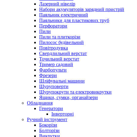
Лазерний нівелір
Набори акумуляторів зарядний пристрій
Паяльник електричний
Паяльники для пластикових труб
Перфоратори
Пили
Пили та плиткорізи
Пилосос будівельний
Повітродувка
Свердлильний верстат
Точильний верстат
Тример садовий
Фарбопульти
Фрезери
Шліфувальні машини
Шуруповерти
Шурупокрути та електровикрутки
Ящики, сумки, органайзери
Обладнання
Генератори
Інверторні
Ручний інструмент
Бокорізи
Болторізи
Викрутки