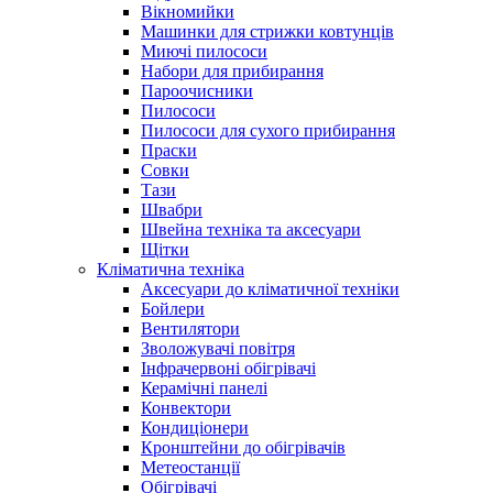
Вікномийки
Машинки для стрижки ковтунців
Миючі пилососи
Набори для прибирання
Пароочисники
Пилососи
Пилососи для сухого прибирання
Праски
Совки
Тази
Швабри
Швейна техніка та аксесуари
Щітки
Кліматична техніка
Аксесуари до кліматичної техніки
Бойлери
Вентилятори
Зволожувачі повітря
Інфрачервоні обігрівачі
Керамічні панелі
Конвектори
Кондиціонери
Кронштейни до обігрівачів
Метеостанції
Обігрівачі