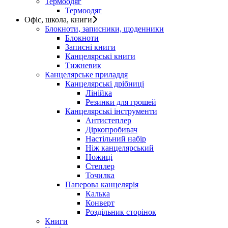
Термоодяг
Термоодяг
Офіс, школа, книги
Блокноти, записники, щоденники
Блокноти
Записні книги
Канцелярські книги
Тижневик
Канцелярське приладдя
Канцелярські дрібниці
Лінійка
Резинки для грошей
Канцелярські інструменти
Антистеплер
Діркопробивач
Настільний набір
Ніж канцелярський
Ножиці
Степлер
Точилка
Паперова канцелярія
Калька
Конверт
Роздільник сторінок
Книги