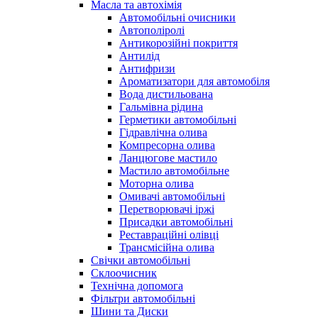
Масла та автохімія
Автомобільні очисники
Автополіролі
Антикорозійні покриття
Антилід
Антифризи
Ароматизатори для автомобіля
Вода дистильована
Гальмівна рідина
Герметики автомобільні
Гідравлічна олива
Компресорна олива
Ланцюгове мастило
Мастило автомобільне
Моторна олива
Омивачі автомобільні
Перетворювачі іржі
Присадки автомобільні
Реставраційні олівці
Трансмісійна олива
Свічки автомобільні
Склоочисник
Технічна допомога
Фільтри автомобільні
Шини та Диски