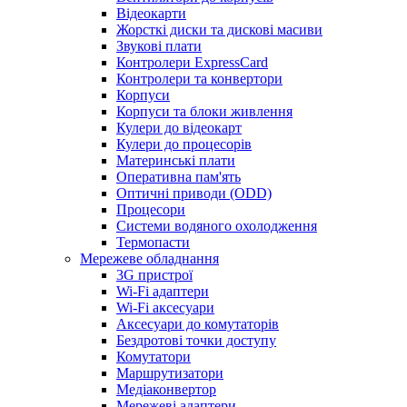
Відеокарти
Жорсткі диски та дискові масиви
Звукові плати
Контролери ExpressCard
Контролери та конвертори
Корпуси
Корпуси та блоки живлення
Кулери до відеокарт
Кулери до процесорів
Материнські плати
Оперативна пам'ять
Оптичні приводи (ODD)
Процесори
Системи водяного охолодження
Термопасти
Мережеве обладнання
3G пристрої
Wi-Fi адаптери
Wi-Fi аксесуари
Аксесуари до комутаторів
Бездротові точки доступу
Комутатори
Маршрутизатори
Медіаконвертор
Мережеві адаптери