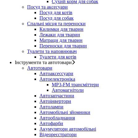
Сухий корм для собак
Посуд та аксесуари
Посуд для котів
Посуд для собак
Спальні місця та переноски
Килимки для тварин
Лежаки для тварин
Матраци для тварин
Переноски для тварин
Туалети та наповнювач
Туалети для котів
Інструменти та автотовари
Автотовари
Автоаксессуари
Автоелектроніка
MP3-FM трансміттери
Автомагнітоли
Автозапчастини
Автоінвертори
Автолампи
Автомобільні зйомники
Автообладнання
Автофарби
Акумулятори автомобільні
Відеореєстратори