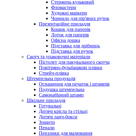
Стержень кульковий
Фломастери
Художні маркери
Чорнило для пір'яних ручок
Презентаційне приладдя
Кошик для паперів
Лоток для паперів
Офісна дошка
Підставка для дрібниць
Підставка для ручок
Скотч та упаковочні матеріали
Пістолет для пакувального скотча
Повітряно-бульбашкові плівки
Стрейч-плівка
Штемпельна продукція
Оснащення для печаток і штампів
Подушка штемпельна
Самонабірний штамп
Шкільне приладдя
Готувальні
Дитячі крісла та стільці
Дитячі ланч-бокси
Зошити
Пенали
Пензлики для малювання