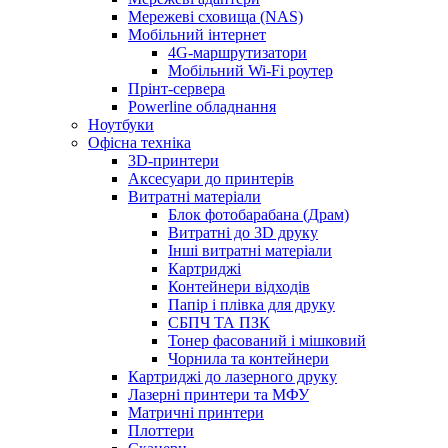
Мережеві сховища (NAS)
Мобільний інтернет
4G-маршрутизатори
Мобільний Wi-Fi роутер
Прінт-сервера
Рowerline обладнання
Ноутбуки
Офісна техніка
3D-принтери
Аксесуари до принтерів
Витратні матеріали
Блок фотобарабана (Драм)
Витратні до 3D друку
Інші витратні матеріали
Картриджі
Контейнери відходів
Папір і плівка для друку
СБПЧ ТА ПЗК
Тонер фасований і мішковий
Чорнила та контейнери
Картриджі до лазерного друку
Лазерні принтери та МФУ
Матричні принтери
Плоттери