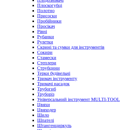
Плодознімачі
Плоскогубці
Полотно
Присоски
Пробійники
Просікач
Рівні
Рубанки
Рулетки
Скрині та сумки для інструментів
Сокири
Стамески
Степлери
Струбцини
Терки будівельні
Тримач інструменту
Тримачі насадок
Трубогиб
Труборіз
Універсальний інструмент MULTI-TOOL
Цвяхи
Цвяходер
Шило
Шпателі
Штангенциркуль