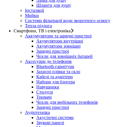
Лійка для душу
Шланги для душу
Інсталяції
Мийки
Системи фільтрації води зворотного осмосу
Тепла підлога
Смартфони, ТВ і електроніка
Аккумулятори та зарядні пристрої
Акумулятори внутрішні
Акумулятори зовнішні
Зарядні пристрої
Чохли для зовнішніх батарей
Аксесуари до телефонів
Bluetooth-гарнітури
Захисні плівки та скло
Кабелі та адаптери
Набори для блогера
Навушники
Стилуси
Тримачі
Чохли для мобільних телефонів
Зарядні пристрої
Аудіотехніка
Акустичні системи
Звукові панелі