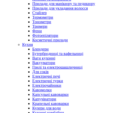
Прилади для манікюру та педикюру
Прилади для укладання волосся
Стайлер
Термометри
Тонометри
Тримери
Фени
Фотоепілятори
Косметичні прилади
Кухня
Блендери
Бутербродниці та вафельниці
Ваги кухонні
Вакууматори
Грилі та електрошашличниці
Для соків
Електричні печі
Електричні турки
Електрочайники
Кавомолки
Капсульні кавоварки
Капучінатори
Крапельні кавоварки
Кулери для води
Кухонні комбайни