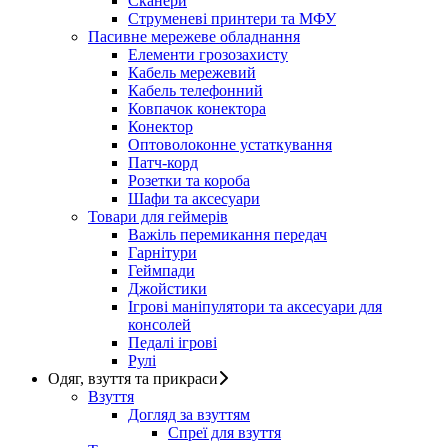
Сканери
Струменеві принтери та МФУ
Пасивне мережеве обладнання
Елементи грозозахисту
Кабель мережевий
Кабель телефонний
Ковпачок конектора
Конектор
Оптоволоконне устаткування
Патч-корд
Розетки та короба
Шафи та аксесуари
Товари для геймерів
Важіль перемикання передач
Гарнітури
Геймпади
Джойстики
Ігрові маніпулятори та аксесуари для
консолей
Педалі ігрові
Рулі
Одяг, взуття та прикраси
Взуття
Догляд за взуттям
Спреї для взуття