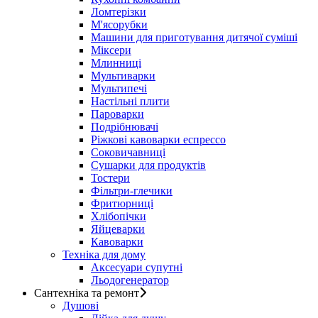
Ломтерізки
М'ясорубки
Машини для приготування дитячої суміші
Міксери
Млинниці
Мультиварки
Мультипечі
Настільні плити
Пароварки
Подрібнювачі
Ріжкові кавоварки еспрессо
Соковичавниці
Сушарки для продуктів
Тостери
Фільтри-глечики
Фритюрниці
Хлібопічки
Яйцеварки
Кавоварки
Техніка для дому
Аксесуари супутні
Льодогенератор
Сантехніка та ремонт
Душові