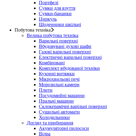
Портфелі
Сумки для взуття
Сумки-бананки
Циркуль
Щоденники шкільні
Побутова техніка
Велика побутова техніка
Варильні поверхні
Вбудовувані духові шафи
Газові варильні поверхні
Електричні варильні поверхні
Комбіновані
Комплект вбудованої техніки
Кухонні витяжки
Мікрохвильові печі
Морозильні камери
Плити
Посудомийні машини
Пральні машини
Склокерамічні варільні поверхні
Сушильні автомати
Холодильники
Догляд та прибирання
Акумуляторні пилососи
Відра