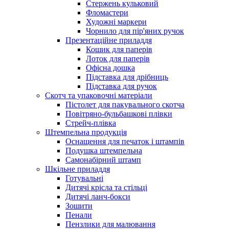
Стержень кульковий
Фломастери
Художні маркери
Чорнило для пір'яних ручок
Презентаційне приладдя
Кошик для паперів
Лоток для паперів
Офісна дошка
Підставка для дрібниць
Підставка для ручок
Скотч та упаковочні матеріали
Пістолет для пакувального скотча
Повітряно-бульбашкові плівки
Стрейч-плівка
Штемпельна продукція
Оснащення для печаток і штампів
Подушка штемпельна
Самонабірний штамп
Шкільне приладдя
Готувальні
Дитячі крісла та стільці
Дитячі ланч-бокси
Зошити
Пенали
Пензлики для малювання