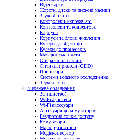
Відеокарти
Жорсткі диски та дискові масиви
Звукові плати
Контролери ExpressCard
Контролери та конвертори
Корпуси
Корпуси та блоки живлення
Кулери до відеокарт
Кулери до процесорів
Материнські плати
Оперативна пам'ять
Оптичні приводи (ODD)
Процесори
Системи водяного охолодження
Термопасти
Мережеве обладнання
3G пристрої
Wi-Fi адаптери
Wi-Fi аксесуари
Аксесуари до комутаторів
Бездротові точки доступу
Комутатори
Маршрутизатори
Медіаконвертор
Мережеві адаптери