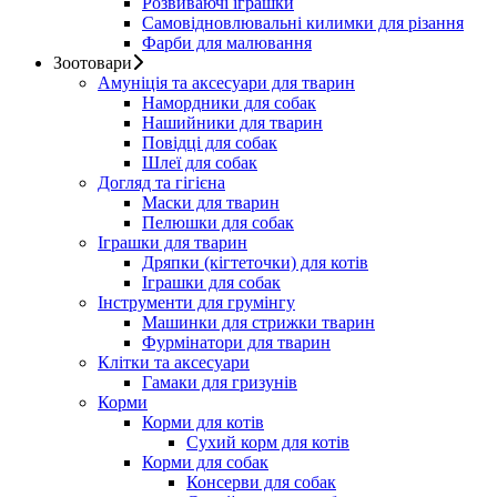
Розвиваючі іграшки
Самовідновлювальні килимки для різання
Фарби для малювання
Зоотовари
Амуніція та аксесуари для тварин
Намордники для собак
Нашийники для тварин
Повідці для собак
Шлеї для собак
Догляд та гігієна
Маски для тварин
Пелюшки для собак
Іграшки для тварин
Дряпки (кігтеточки) для котів
Іграшки для собак
Інструменти для грумінгу
Машинки для стрижки тварин
Фурмінатори для тварин
Клітки та аксесуари
Гамаки для гризунів
Корми
Корми для котів
Сухий корм для котів
Корми для собак
Консерви для собак