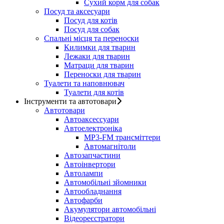
Сухий корм для собак
Посуд та аксесуари
Посуд для котів
Посуд для собак
Спальні місця та переноски
Килимки для тварин
Лежаки для тварин
Матраци для тварин
Переноски для тварин
Туалети та наповнювач
Туалети для котів
Інструменти та автотовари
Автотовари
Автоаксессуари
Автоелектроніка
MP3-FM трансміттери
Автомагнітоли
Автозапчастини
Автоінвертори
Автолампи
Автомобільні зйомники
Автообладнання
Автофарби
Акумулятори автомобільні
Відеореєстратори