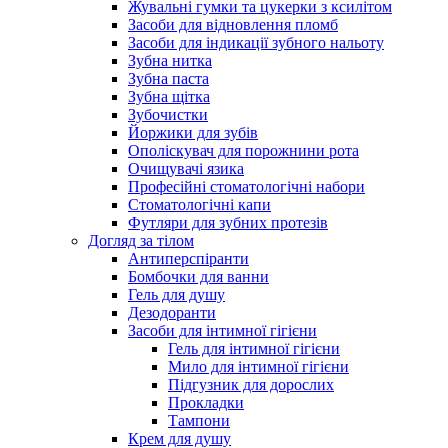
Жувальні гумки та цукерки з ксилітом
Засоби для відновлення пломб
Засоби для індикації зубного нальоту
Зубна нитка
Зубна паста
Зубна щітка
Зубочистки
Йоржики для зубів
Ополіскувач для порожнини рота
Очищувачі язика
Професійні стоматологічні набори
Стоматологічні капи
Футляри для зубних протезів
Догляд за тілом
Антиперспіранти
Бомбочки для ванни
Гель для душу
Дезодоранти
Засоби для інтимної гігієни
Гель для інтимної гігієни
Мило для інтимної гігієни
Підгузник для дорослих
Прокладки
Тампони
Крем для душу