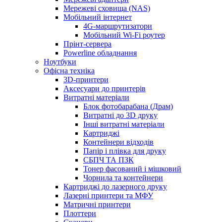
Мережеві сховища (NAS)
Мобільний інтернет
4G-маршрутизатори
Мобільний Wi-Fi роутер
Прінт-сервера
Рowerline обладнання
Ноутбуки
Офісна техніка
3D-принтери
Аксесуари до принтерів
Витратні матеріали
Блок фотобарабана (Драм)
Витратні до 3D друку
Інші витратні матеріали
Картриджі
Контейнери відходів
Папір і плівка для друку
СБПЧ ТА ПЗК
Тонер фасований і мішковий
Чорнила та контейнери
Картриджі до лазерного друку
Лазерні принтери та МФУ
Матричні принтери
Плоттери