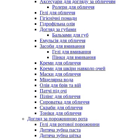
Аксесуари для догляду за обличчям
Ролери для обличчя
Гелі для обличчя
Гігієнічні помади
Гідрофільна олія
Догляд за губами
Бальзами для губ
Емульсія для обличчя
Засоби для вмивання
Гелі для вмивання
Пінки для вмивання
Креми для обличчя
Креми для шкіри навколо очей
Маски для обличчя
Міцелярна вода
Олія для брів та вій
Патчі під очі
Пілінг для обличчя
Сироватка для обличчя
Скраби для обличчя
Тоніки для обличчя
Догляд за порожниною рота
Гелі для ротової порожнини
Дитяча зубна паста
Дитяча зубна щітка