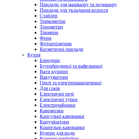
Прилади для манікюру та педикюру
Прилади для укладання волосся
Стайлер
Термометри
Тонометри
Тримери
Фени
Фотоепілятори
Косметичні прилади
Кухня
Блендери
Бутербродниці та вафельниці
Ваги кухонні
Вакууматори
Грилі та електрошашличниці
Для соків
Електричні печі
Електричні турки
Електрочайники
Кавомолки
Капсульні кавоварки
Капучінатори
Крапельні кавоварки
Кулери для води
Кухонні комбайни