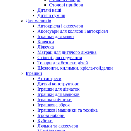
Столові прибори
Дитячі каші
Дитячі суміші
Для малюків
Автокрісла і аксесуари
Аксесуари для колясок і автокрісел
Іграшки для малят
Коляски
Ліжечка
Матрац для дитячого ліжечка
Стільці для годування
Товари для безпеки дітей
Шезлонги, килимки, крісла-гойдалки
Іграшки
Антистреси
Дитячі конструктори
Іграшки для дівчаток
Іграшки для малюків
Іграшки-нічники
Іграшкова зброя
Іграшкові машинки та техніка
Ігрові набори
Кубики
Ляльки та аксесуари