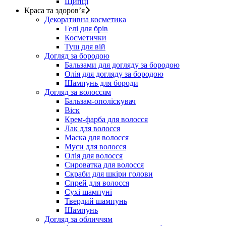
Щипці
Краса та здоров’я
Декоративна косметика
Гелі для брів
Косметички
Туш для вій
Догляд за бородою
Бальзами для догляду за бородою
Олія для догляду за бородою
Шампунь для бороди
Догляд за волоссям
Бальзам-ополіскувач
Віск
Крем-фарба для волосся
Лак для волосся
Маска для волосся
Муси для волосся
Олія для волосся
Сироватка для волосся
Скраби для шкіри голови
Спрей для волосся
Сухі шампуні
Твердий шампунь
Шампунь
Догляд за обличчям