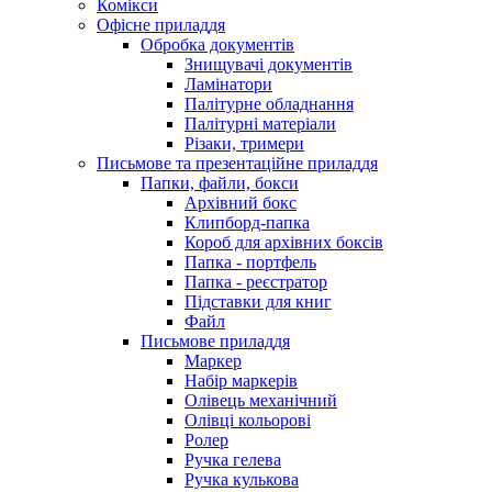
Комікси
Офісне приладдя
Обробка документів
Знищувачі документів
Ламінатори
Палітурне обладнання
Палітурні матеріали
Різаки, тримери
Письмове та презентаційне приладдя
Папки, файли, бокси
Архівний бокс
Клипборд-папка
Короб для архівних боксів
Папка - портфель
Папка - реєстратор
Підставки для книг
Файл
Письмове приладдя
Маркер
Набір маркерів
Олівець механічний
Олівці кольорові
Ролер
Ручка гелева
Ручка кулькова