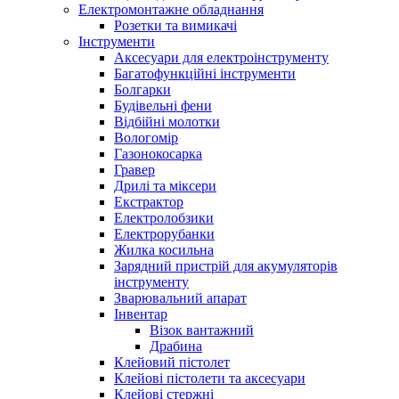
Електромонтажне обладнання
Розетки та вимикачі
Інструменти
Аксесуари для електроінструменту
Багатофункційні інструменти
Болгарки
Будівельні фени
Відбійні молотки
Вологомір
Газонокосарка
Гравер
Дрилі та міксери
Екстрактор
Електролобзики
Електрорубанки
Жилка косильна
Зарядний пристрій для акумуляторів
інструменту
Зварювальний апарат
Інвентар
Візок вантажний
Драбина
Клейовий пістолет
Клейові пістолети та аксесуари
Клейові стержні