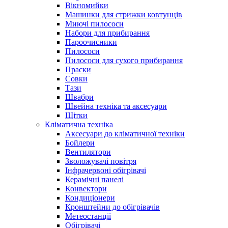
Вікномийки
Машинки для стрижки ковтунців
Миючі пилососи
Набори для прибирання
Пароочисники
Пилососи
Пилососи для сухого прибирання
Праски
Совки
Тази
Швабри
Швейна техніка та аксесуари
Щітки
Кліматична техніка
Аксесуари до кліматичної техніки
Бойлери
Вентилятори
Зволожувачі повітря
Інфрачервоні обігрівачі
Керамічні панелі
Конвектори
Кондиціонери
Кронштейни до обігрівачів
Метеостанції
Обігрівачі