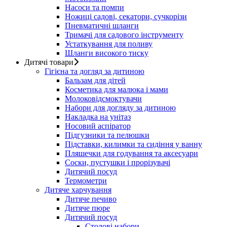
Насоси та помпи
Ножиці садові, секатори, сучкорізи
Пневматичні шланги
Тримачі для садового інструменту
Устаткування для поливу
Шланги високого тиску
Дитячі товари
Гігієна та догляд за дитиною
Бальзам для дітей
Косметика для малюка і мами
Молоковідсмоктувачи
Набори для догляду за дитиною
Накладка на унітаз
Носовий аспіратор
Підгузники та пелюшки
Підставки, килимки та сидіння у ванну
Пляшечки для годування та аксесуари
Соски, пустушки і прорізувачі
Дитячий посуд
Термометри
Дитяче харчування
Дитяче печиво
Дитяче пюре
Дитячий посуд
Столові набори