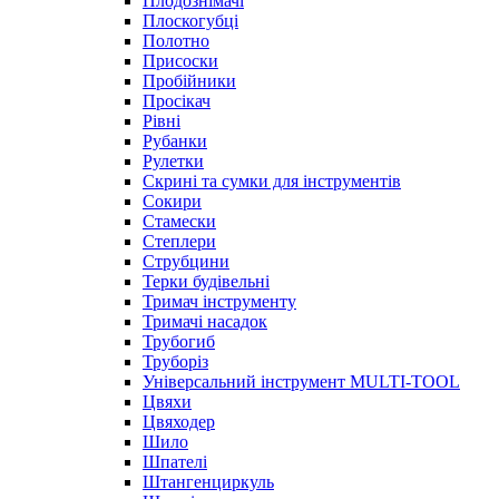
Плодознімачі
Плоскогубці
Полотно
Присоски
Пробійники
Просікач
Рівні
Рубанки
Рулетки
Скрині та сумки для інструментів
Сокири
Стамески
Степлери
Струбцини
Терки будівельні
Тримач інструменту
Тримачі насадок
Трубогиб
Труборіз
Універсальний інструмент MULTI-TOOL
Цвяхи
Цвяходер
Шило
Шпателі
Штангенциркуль