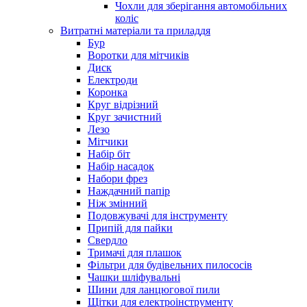
Чохли для зберігання автомобільних
коліс
Витратні матеріали та приладдя
Бур
Воротки для мітчиків
Диск
Електроди
Коронка
Круг відрізний
Круг зачистний
Лезо
Мітчики
Набір біт
Набір насадок
Набори фрез
Наждачний папір
Ніж змінний
Подовжувачі для інструменту
Припій для пайки
Свердло
Тримачі для плашок
Фільтри для будівельних пилососів
Чашки шліфувальні
Шини для ланцюгової пили
Щітки для електроінструменту