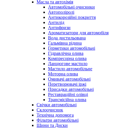
Масла та автохімія
Автомобільні очисники
Автополіролі
Антикорозійні покриття
Антилід
Антифризи
Ароматизатори для автомобіля
Вода дистильована
Гальмівна рідина
Герметики автомобільні
Гідравлічна олива
Компресорна олива
Ланцюгове мастило
Мастило автомобільне
Моторна олива
Омивачі автомобільні
Перетворювачі іржі
Присадки автомобільні
Реставраційні олівці
Трансмісійна олива
Свічки автомобільні
Склоочисник
Технічна допомога
Фільтри автомобільні
Шини та Диски