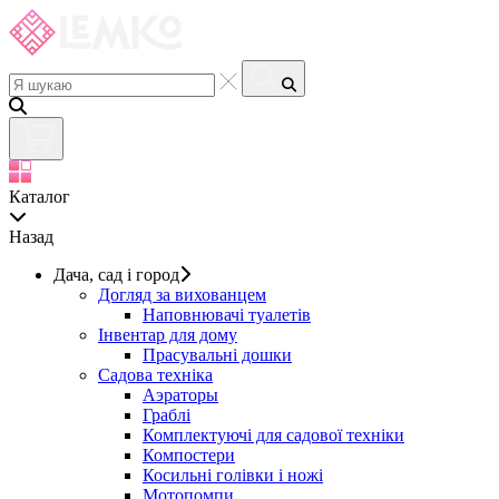
Каталог
Назад
Дача, сад і город
Догляд за вихованцем
Наповнювачі туалетів
Інвентар для дому
Прасувальні дошки
Садова техніка
Аэраторы
Граблі
Комплектуючі для садової техніки
Компостери
Косильні голівки і ножі
Мотопомпи