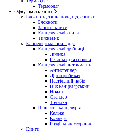
Термоодяг
Термоодяг
Офіс, школа, книги
Блокноти, записники, щоденники
Блокноти
Записні книги
Канцелярські книги
Тижневик
Канцелярське приладдя
Канцелярські дрібниці
Лінійка
Резинки для грошей
Канцелярські інструменти
Антистеплер
Діркопробивач
Настільний набір
Ніж канцелярський
Ножиці
Степлер
Точилка
Паперова канцелярія
Калька
Конверт
Роздільник сторінок
Книги