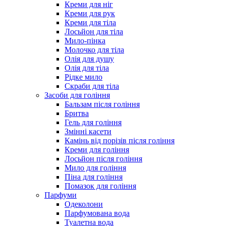
Креми для ніг
Креми для рук
Креми для тіла
Лосьйон для тіла
Мило-пінка
Молочко для тіла
Олія для душу
Олія для тіла
Рідке мило
Скраби для тіла
Засоби для гоління
Бальзам після гоління
Бритва
Гель для гоління
Змінні касети
Камінь від порізів після гоління
Креми для гоління
Лосьйон після гоління
Мило для гоління
Піна для гоління
Помазок для гоління
Парфуми
Одеколони
Парфумована вода
Туалетна вода