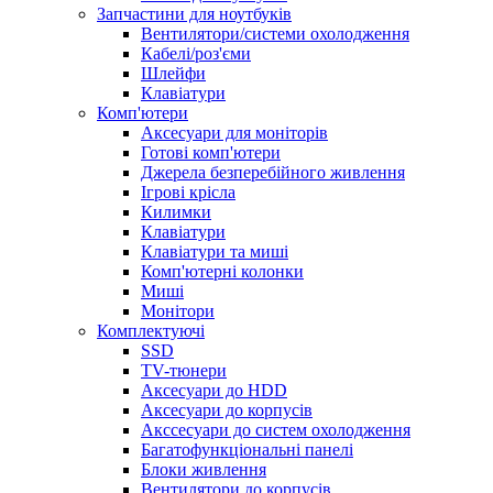
Запчастини для ноутбуків
Вентилятори/системи охолодження
Кабелі/роз'єми
Шлейфи
Клавіатури
Комп'ютери
Аксесуари для моніторів
Готові комп'ютери
Джерела безперебійного живлення
Ігрові крісла
Килимки
Клавіатури
Клавіатури та миші
Комп'ютерні колонки
Миші
Монітори
Комплектуючi
SSD
TV-тюнери
Аксесуари до HDD
Аксесуари до корпусів
Акссесуари до систем охолодження
Багатофункціональні панелі
Блоки живлення
Вентилятори до корпусів