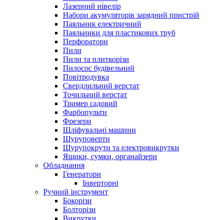
Лазерний нівелір
Набори акумуляторів зарядний пристрій
Паяльник електричний
Паяльники для пластикових труб
Перфоратори
Пили
Пили та плиткорізи
Пилосос будівельний
Повітродувка
Свердлильний верстат
Точильний верстат
Тример садовий
Фарбопульти
Фрезери
Шліфувальні машини
Шуруповерти
Шурупокрути та електровикрутки
Ящики, сумки, органайзери
Обладнання
Генератори
Інверторні
Ручний інструмент
Бокорізи
Болторізи
Викрутки