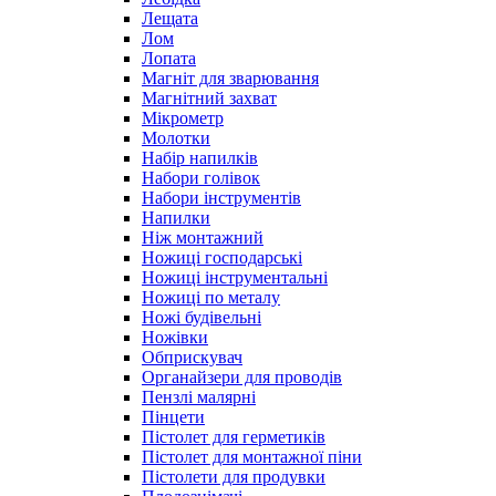
Лещата
Лом
Лопата
Магніт для зварювання
Магнітний захват
Мікрометр
Молотки
Набір напилків
Набори голівок
Набори інструментів
Напилки
Ніж монтажний
Ножиці господарські
Ножиці інструментальні
Ножиці по металу
Ножі будівельні
Ножівки
Обприскувач
Органайзери для проводів
Пензлі малярні
Пінцети
Пістолет для герметиків
Пістолет для монтажної піни
Пістолети для продувки