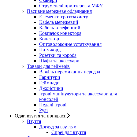
Сканери
Струменеві принтери та МФУ
Пасивне мережеве обладнання
Елементи грозозахисту
Кабель мережевий
Кабель телефонний
Ковпачок конектора
Конектор
Оптоволоконне устаткування
Патч-корд
Розетки та короба
Шафи та аксесуари
Товари для геймерів
Важіль перемикання передач
Гарнітури
Геймпади
Джойстики
Ігрові маніпулятори та аксесуари для
консолей
Педалі ігрові
Рулі
Одяг, взуття та прикраси
Взуття
Догляд за взуттям
Спреї для взуття