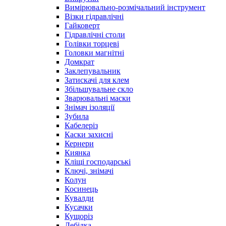
Вимірювально-розмічальний інструмент
Візки гідравлічні
Гайковерт
Гідравлічні столи
Голівки торцеві
Головки магнітні
Домкрат
Заклепувальник
Затискачі для клем
Збільшувальне скло
Зварювальні маски
Знімач ізоляції
Зубила
Кабелеріз
Каски захисні
Кернери
Киянка
Кліщі господарські
Ключі, знімачі
Колун
Косинець
Кувалди
Кусачки
Кущоріз
Лебідка