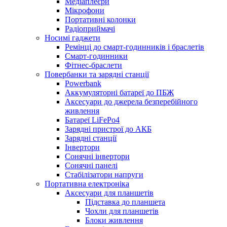
Медіаплеєри
Мікрофони
Портативні колонки
Радіоприймачі
Носимі гаджети
Ремінці до смарт-годинників і браслетів
Смарт-годинники
Фітнес-браслети
Повербанки та зарядні станції
Powerbank
Аккумуляторні батареї до ПБЖ
Аксесуари до джерела безперебійного
живлення
Батареї LiFePo4
Зарядні пристрої до АКБ
Зарядні станції
Інвертори
Сонячні інвертори
Сонячні панелі
Стабілізатори напруги
Портативна електроніка
Аксесуари для планшетів
Підставка до планшета
Чохли для планшетів
Блоки живлення