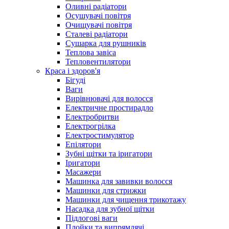
Оливні радіатори
Осушувачі повітря
Очищувачі повітря
Сталеві радіатори
Сушарка для рушників
Теплова завіса
Тепловентилятори
Краса і здоров'я
Бігуді
Ваги
Вирівнювачі для волосся
Електричне простирадло
Електробритви
Електрогрілка
Електростимулятор
Епілятори
Зубні щітки та іригатори
Іригатори
Масажери
Машинка для завивки волосся
Машинки для стрижки
Машинки для чищення трикотажу
Насадка для зубної щітки
Підлогові ваги
Плойки та випрямлячі