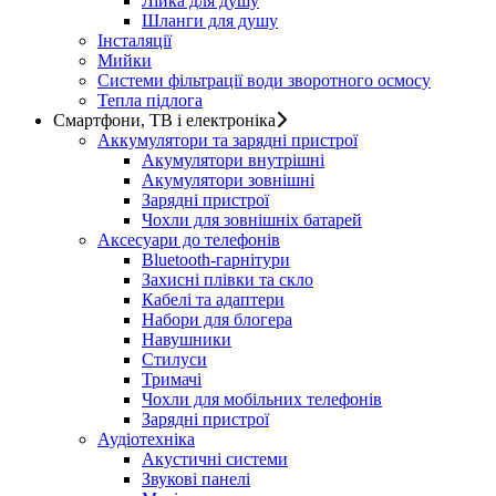
Лійка для душу
Шланги для душу
Інсталяції
Мийки
Системи фільтрації води зворотного осмосу
Тепла підлога
Смартфони, ТВ і електроніка
Аккумулятори та зарядні пристрої
Акумулятори внутрішні
Акумулятори зовнішні
Зарядні пристрої
Чохли для зовнішніх батарей
Аксесуари до телефонів
Bluetooth-гарнітури
Захисні плівки та скло
Кабелі та адаптери
Набори для блогера
Навушники
Стилуси
Тримачі
Чохли для мобільних телефонів
Зарядні пристрої
Аудіотехніка
Акустичні системи
Звукові панелі