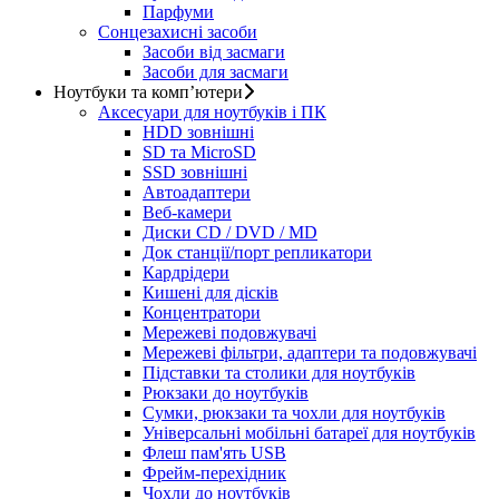
Парфуми
Сонцезахисні засоби
Засоби від засмаги
Засоби для засмаги
Ноутбуки та комп’ютери
Аксесуари для ноутбуків і ПК
HDD зовнішні
SD та MicroSD
SSD зовнішні
Автоадаптери
Веб-камери
Диски CD / DVD / MD
Док станції/порт репликатори
Кардрідери
Кишені для дісків
Концентратори
Мережеві подовжувачі
Мережеві фільтри, адаптери та подовжувачі
Підставки та столики для ноутбуків
Рюкзаки до ноутбуків
Сумки, рюкзаки та чохли для ноутбуків
Універсальні мобільні батареї для ноутбуків
Флеш пам'ять USB
Фрейм-перехідник
Чохли до ноутбуків