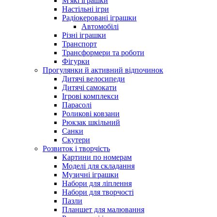
М'які іграшки
Настільні ігри
Радіокеровані іграшки
Автомобілі
Різні іграшки
Транспорт
Трансформери та роботи
Фігурки
Прогулянки й активний відпочинок
Дитячі велосипеди
Дитячі самокати
Ігрові комплекси
Парасолі
Роликові ковзани
Рюкзак шкільний
Санки
Скутери
Розвиток і творчість
Картини по номерам
Моделі для складання
Музичні іграшки
Набори для ліплення
Набори для творчості
Пазли
Планшет для малювання