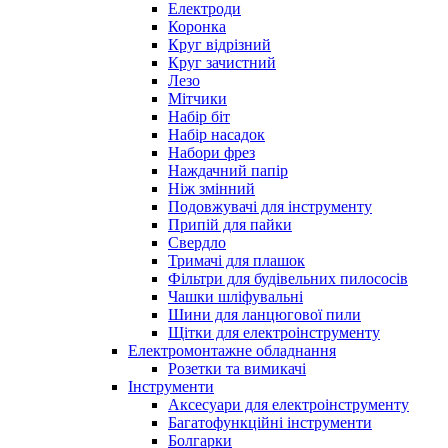
Електроди
Коронка
Круг відрізний
Круг зачистний
Лезо
Мітчики
Набір біт
Набір насадок
Набори фрез
Наждачний папір
Ніж змінний
Подовжувачі для інструменту
Припій для пайки
Свердло
Тримачі для плашок
Фільтри для будівельних пилососів
Чашки шліфувальні
Шини для ланцюгової пили
Щітки для електроінструменту
Електромонтажне обладнання
Розетки та вимикачі
Інструменти
Аксесуари для електроінструменту
Багатофункційні інструменти
Болгарки