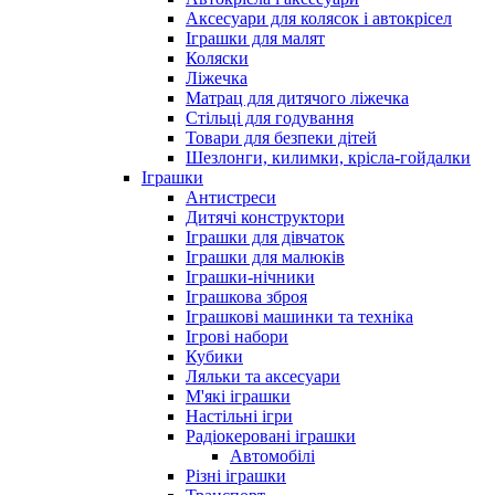
Аксесуари для колясок і автокрісел
Іграшки для малят
Коляски
Ліжечка
Матрац для дитячого ліжечка
Стільці для годування
Товари для безпеки дітей
Шезлонги, килимки, крісла-гойдалки
Іграшки
Антистреси
Дитячі конструктори
Іграшки для дівчаток
Іграшки для малюків
Іграшки-нічники
Іграшкова зброя
Іграшкові машинки та техніка
Ігрові набори
Кубики
Ляльки та аксесуари
М'які іграшки
Настільні ігри
Радіокеровані іграшки
Автомобілі
Різні іграшки