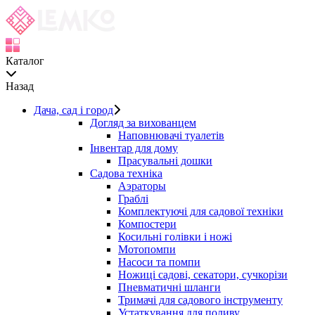
Каталог
Назад
Дача, сад і город
Догляд за вихованцем
Наповнювачі туалетів
Інвентар для дому
Прасувальні дошки
Садова техніка
Аэраторы
Граблі
Комплектуючі для садової техніки
Компостери
Косильні голівки і ножі
Мотопомпи
Насоси та помпи
Ножиці садові, секатори, сучкорізи
Пневматичні шланги
Тримачі для садового інструменту
Устаткування для поливу