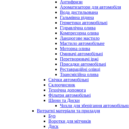
Антифризи
Ароматизатори для автомобіля
Вода дистильована
Гальмівна рідина
Герметики автомобільні
Гідравлічна олива
Компресорна олива
Ланцюгове мастило
Мастило автомобільне
Моторна олива
Омивачі автомобільні
Перетворювачі іржі
Присадки автомобільні
Реставраційні олівці
Трансмісійна олива
Свічки автомобільні
Склоочисник
Технічна допомога
Фільтри автомобільні
Шини та Диски
Чохли для зберігання автомобільни
Витратні матеріали та приладдя
Бур
Воротки для мітчиків
Диск