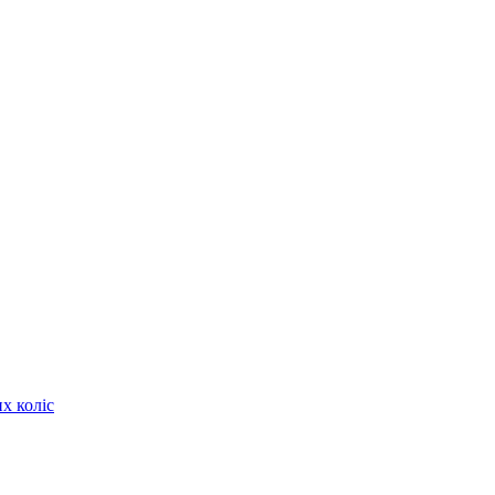
х коліс