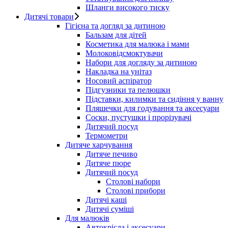
Шланги високого тиску
Дитячі товари
Гігієна та догляд за дитиною
Бальзам для дітей
Косметика для малюка і мами
Молоковідсмоктувачи
Набори для догляду за дитиною
Накладка на унітаз
Носовий аспіратор
Підгузники та пелюшки
Підставки, килимки та сидіння у ванну
Пляшечки для годування та аксесуари
Соски, пустушки і прорізувачі
Дитячий посуд
Термометри
Дитяче харчування
Дитяче печиво
Дитяче пюре
Дитячий посуд
Столові набори
Столові прибори
Дитячі каші
Дитячі суміші
Для малюків
Автокрісла і аксесуари