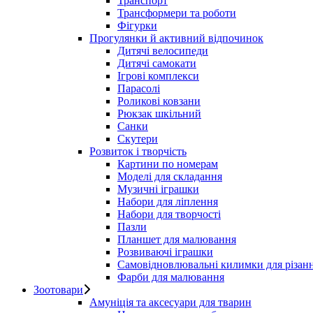
Транспорт
Трансформери та роботи
Фігурки
Прогулянки й активний відпочинок
Дитячі велосипеди
Дитячі самокати
Ігрові комплекси
Парасолі
Роликові ковзани
Рюкзак шкільний
Санки
Скутери
Розвиток і творчість
Картини по номерам
Моделі для складання
Музичні іграшки
Набори для ліплення
Набори для творчості
Пазли
Планшет для малювання
Розвиваючі іграшки
Самовідновлювальні килимки для різан
Фарби для малювання
Зоотовари
Амуніція та аксесуари для тварин