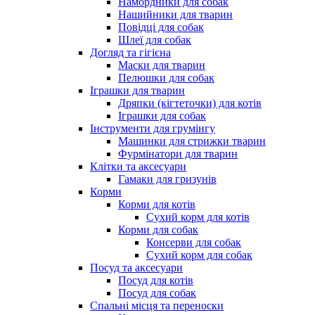
Намордники для собак
Нашийники для тварин
Повідці для собак
Шлеї для собак
Догляд та гігієна
Маски для тварин
Пелюшки для собак
Іграшки для тварин
Дряпки (кігтеточки) для котів
Іграшки для собак
Інструменти для грумінгу
Машинки для стрижки тварин
Фурмінатори для тварин
Клітки та аксесуари
Гамаки для гризунів
Корми
Корми для котів
Сухий корм для котів
Корми для собак
Консерви для собак
Сухий корм для собак
Посуд та аксесуари
Посуд для котів
Посуд для собак
Спальні місця та переноски