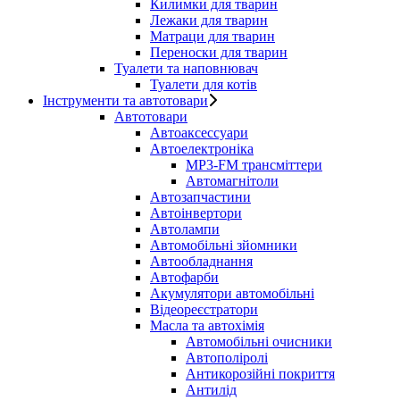
Килимки для тварин
Лежаки для тварин
Матраци для тварин
Переноски для тварин
Туалети та наповнювач
Туалети для котів
Інструменти та автотовари
Автотовари
Автоаксессуари
Автоелектроніка
MP3-FM трансміттери
Автомагнітоли
Автозапчастини
Автоінвертори
Автолампи
Автомобільні зйомники
Автообладнання
Автофарби
Акумулятори автомобільні
Відеореєстратори
Масла та автохімія
Автомобільні очисники
Автополіролі
Антикорозійні покриття
Антилід