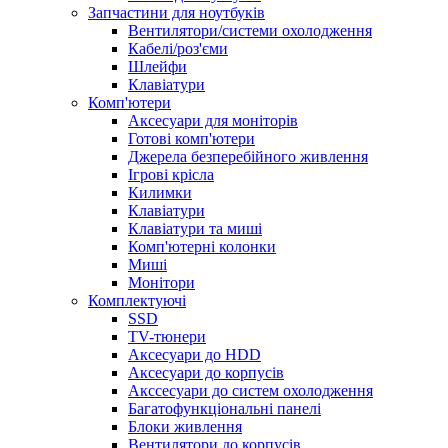
Запчастини для ноутбуків
Вентилятори/системи охолодження
Кабелі/роз'єми
Шлейфи
Клавіатури
Комп'ютери
Аксесуари для моніторів
Готові комп'ютери
Джерела безперебійного живлення
Ігрові крісла
Килимки
Клавіатури
Клавіатури та миші
Комп'ютерні колонки
Миші
Монітори
Комплектуючi
SSD
TV-тюнери
Аксесуари до HDD
Аксесуари до корпусів
Акссесуари до систем охолодження
Багатофункціональні панелі
Блоки живлення
Вентилятори до корпусів