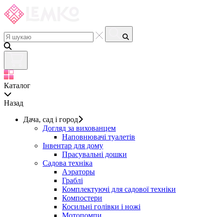
Каталог
Назад
Дача, сад і город
Догляд за вихованцем
Наповнювачі туалетів
Інвентар для дому
Прасувальні дошки
Садова техніка
Аэраторы
Граблі
Комплектуючі для садової техніки
Компостери
Косильні голівки і ножі
Мотопомпи