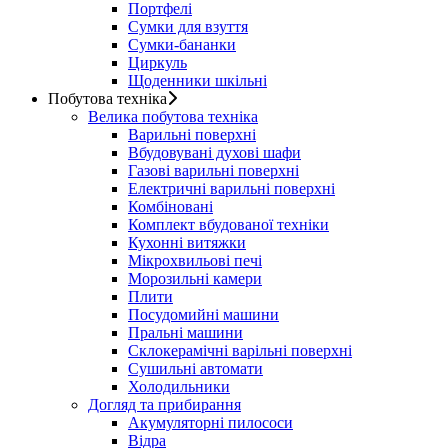
Портфелі
Сумки для взуття
Сумки-бананки
Циркуль
Щоденники шкільні
Побутова техніка
Велика побутова техніка
Варильні поверхні
Вбудовувані духові шафи
Газові варильні поверхні
Електричні варильні поверхні
Комбіновані
Комплект вбудованої техніки
Кухонні витяжки
Мікрохвильові печі
Морозильні камери
Плити
Посудомийні машини
Пральні машини
Склокерамічні варільні поверхні
Сушильні автомати
Холодильники
Догляд та прибирання
Акумуляторні пилососи
Відра