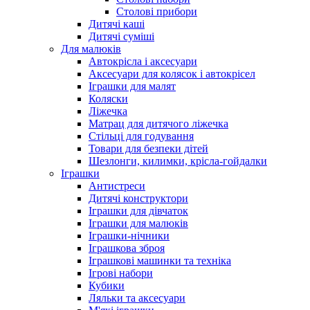
Столові прибори
Дитячі каші
Дитячі суміші
Для малюків
Автокрісла і аксесуари
Аксесуари для колясок і автокрісел
Іграшки для малят
Коляски
Ліжечка
Матрац для дитячого ліжечка
Стільці для годування
Товари для безпеки дітей
Шезлонги, килимки, крісла-гойдалки
Іграшки
Антистреси
Дитячі конструктори
Іграшки для дівчаток
Іграшки для малюків
Іграшки-нічники
Іграшкова зброя
Іграшкові машинки та техніка
Ігрові набори
Кубики
Ляльки та аксесуари