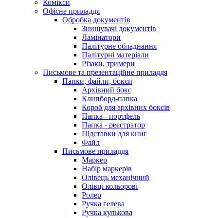
Комікси
Офісне приладдя
Обробка документів
Знищувачі документів
Ламінатори
Палітурне обладнання
Палітурні матеріали
Різаки, тримери
Письмове та презентаційне приладдя
Папки, файли, бокси
Архівний бокс
Клипборд-папка
Короб для архівних боксів
Папка - портфель
Папка - реєстратор
Підставки для книг
Файл
Письмове приладдя
Маркер
Набір маркерів
Олівець механічний
Олівці кольорові
Ролер
Ручка гелева
Ручка кулькова