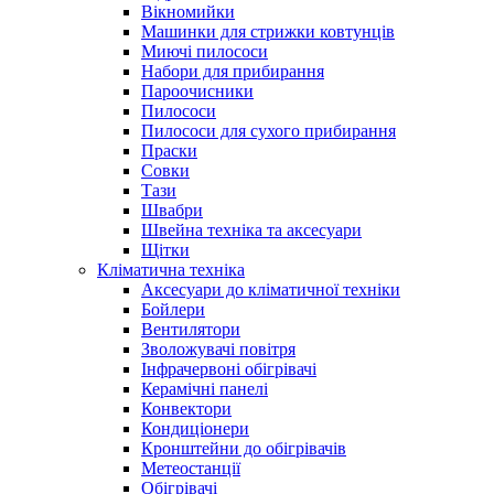
Вікномийки
Машинки для стрижки ковтунців
Миючі пилососи
Набори для прибирання
Пароочисники
Пилососи
Пилососи для сухого прибирання
Праски
Совки
Тази
Швабри
Швейна техніка та аксесуари
Щітки
Кліматична техніка
Аксесуари до кліматичної техніки
Бойлери
Вентилятори
Зволожувачі повітря
Інфрачервоні обігрівачі
Керамічні панелі
Конвектори
Кондиціонери
Кронштейни до обігрівачів
Метеостанції
Обігрівачі