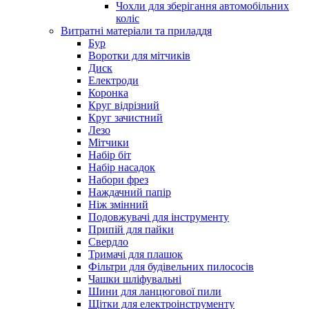
Чохли для зберігання автомобільних
коліс
Витратні матеріали та приладдя
Бур
Воротки для мітчиків
Диск
Електроди
Коронка
Круг відрізний
Круг зачистний
Лезо
Мітчики
Набір біт
Набір насадок
Набори фрез
Наждачний папір
Ніж змінний
Подовжувачі для інструменту
Припій для пайки
Свердло
Тримачі для плашок
Фільтри для будівельних пилососів
Чашки шліфувальні
Шини для ланцюгової пили
Щітки для електроінструменту