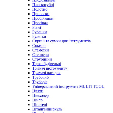
Плодознімачі
Плоскогубці
Полотно
Присоски
Пробійники
Просікач
Рівні
Рубанки
Рулетки
Скрині та сумки для інструментів
Сокири
Стамески
Степлери
Струбцини
Терки будівельні
Тримач інструменту
Тримачі насадок
Трубогиб
Труборіз
Універсальний інструмент MULTI-TOOL
Цвяхи
Цвяходер
Шило
Шпателі
Штангенциркуль