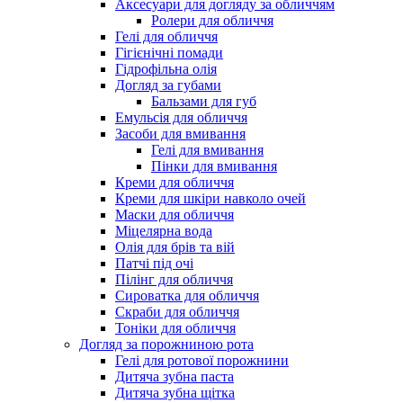
Аксесуари для догляду за обличчям
Ролери для обличчя
Гелі для обличчя
Гігієнічні помади
Гідрофільна олія
Догляд за губами
Бальзами для губ
Емульсія для обличчя
Засоби для вмивання
Гелі для вмивання
Пінки для вмивання
Креми для обличчя
Креми для шкіри навколо очей
Маски для обличчя
Міцелярна вода
Олія для брів та вій
Патчі під очі
Пілінг для обличчя
Сироватка для обличчя
Скраби для обличчя
Тоніки для обличчя
Догляд за порожниною рота
Гелі для ротової порожнини
Дитяча зубна паста
Дитяча зубна щітка