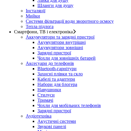
Лійка для душу
Шланги для душу
Інсталяції
Мийки
Системи фільтрації води зворотного осмосу
Тепла підлога
Смартфони, ТВ і електроніка
Аккумулятори та зарядні пристрої
Акумулятори внутрішні
Акумулятори зовнішні
Зарядні пристрої
Чохли для зовнішніх батарей
Аксесуари до телефонів
Bluetooth-гарнітури
Захисні плівки та скло
Кабелі та адаптери
Набори для блогера
Навушники
Стилуси
Тримачі
Чохли для мобільних телефонів
Зарядні пристрої
Аудіотехніка
Акустичні системи
Звукові панелі