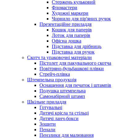
Стержень кульковий
Фломастери
Художні маркери
Чорнило для пір'яних ручок
Презентаційне приладдя
Кошик для паперів
Лоток для паперів
Офісна дошка
Підставка для дрібниць
Підставка для ручок
Скотч та упаковочні матеріали
Пістолет для пакувального скотча
Повітряно-бульбашкові плівки
Стрейч-плівка
Штемпельна продукція
Оснащення для печаток і штампів
Подушка штемпельна
Самонабірний штамп
Шкільне приладдя
Готувальні
Дитячі крісла та стільці
Дитячі ланч-бокси
Зошити
Пенали
Пензлики для малювання