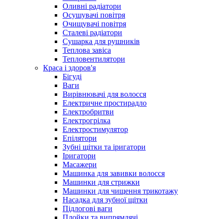
Оливні радіатори
Осушувачі повітря
Очищувачі повітря
Сталеві радіатори
Сушарка для рушників
Теплова завіса
Тепловентилятори
Краса і здоров'я
Бігуді
Ваги
Вирівнювачі для волосся
Електричне простирадло
Електробритви
Електрогрілка
Електростимулятор
Епілятори
Зубні щітки та іригатори
Іригатори
Масажери
Машинка для завивки волосся
Машинки для стрижки
Машинки для чищення трикотажу
Насадка для зубної щітки
Підлогові ваги
Плойки та випрямлячі