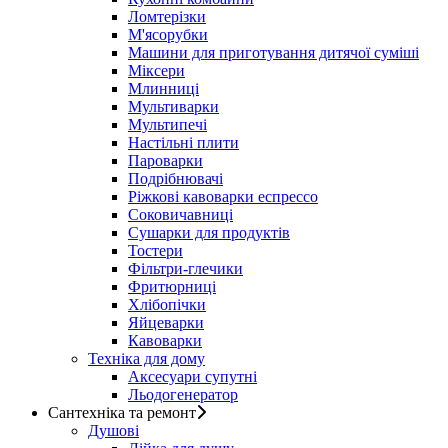
Ломтерізки
М'ясорубки
Машини для приготування дитячої суміші
Міксери
Млинниці
Мультиварки
Мультипечі
Настільні плити
Пароварки
Подрібнювачі
Ріжкові кавоварки еспрессо
Соковичавниці
Сушарки для продуктів
Тостери
Фільтри-глечики
Фритюрниці
Хлібопічки
Яйцеварки
Кавоварки
Техніка для дому
Аксесуари супутні
Льодогенератор
Сантехніка та ремонт
Душові