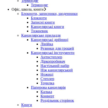
Термоодяг
Термоодяг
Офіс, школа, книги
Блокноти, записники, щоденники
Блокноти
Записні книги
Канцелярські книги
Тижневик
Канцелярське приладдя
Канцелярські дрібниці
Лінійка
Резинки для грошей
Канцелярські інструменти
Антистеплер
Діркопробивач
Настільний набір
Ніж канцелярський
Ножиці
Степлер
Точилка
Паперова канцелярія
Калька
Конверт
Роздільник сторінок
Книги