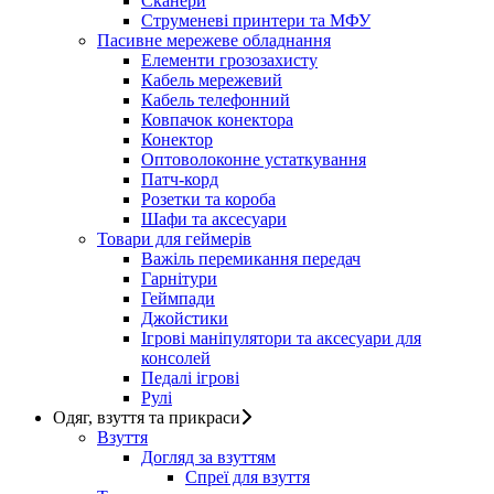
Сканери
Струменеві принтери та МФУ
Пасивне мережеве обладнання
Елементи грозозахисту
Кабель мережевий
Кабель телефонний
Ковпачок конектора
Конектор
Оптоволоконне устаткування
Патч-корд
Розетки та короба
Шафи та аксесуари
Товари для геймерів
Важіль перемикання передач
Гарнітури
Геймпади
Джойстики
Ігрові маніпулятори та аксесуари для
консолей
Педалі ігрові
Рулі
Одяг, взуття та прикраси
Взуття
Догляд за взуттям
Спреї для взуття