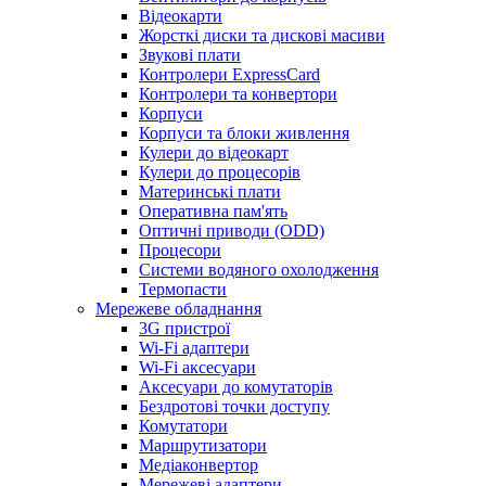
Відеокарти
Жорсткі диски та дискові масиви
Звукові плати
Контролери ExpressCard
Контролери та конвертори
Корпуси
Корпуси та блоки живлення
Кулери до відеокарт
Кулери до процесорів
Материнські плати
Оперативна пам'ять
Оптичні приводи (ODD)
Процесори
Системи водяного охолодження
Термопасти
Мережеве обладнання
3G пристрої
Wi-Fi адаптери
Wi-Fi аксесуари
Аксесуари до комутаторів
Бездротові точки доступу
Комутатори
Маршрутизатори
Медіаконвертор
Мережеві адаптери