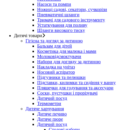
Насоси та помпи
Ножиці садові, секатори, сучкорізи
Пневматичні шланги
Тримачі для садового інструменту
Устаткування для поливу
Шланги високого тиску
Дитячі товари
Гігієна та догляд за дитиною
Бальзам для дітей
Косметика для малюка і мами
Молоковідсмоктувачи
Набори для догляду за дитиною
Накладка на унітаз
Носовий аспіратор
Підгузники та пелюшки
Підставки, килимки та сидіння у ванну
Пляшечки для годування та аксесуари
Соски, пустушки і прорізувачі
Дитячий посуд
Термометри
Дитяче харчування
Дитяче печиво
Дитяче пюре
Дитячий посуд
Столові набори