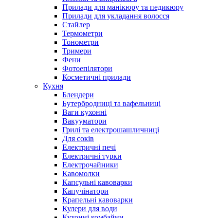
Прилади для манікюру та педикюру
Прилади для укладання волосся
Стайлер
Термометри
Тонометри
Тримери
Фени
Фотоепілятори
Косметичні прилади
Кухня
Блендери
Бутербродниці та вафельниці
Ваги кухонні
Вакууматори
Грилі та електрошашличниці
Для соків
Електричні печі
Електричні турки
Електрочайники
Кавомолки
Капсульні кавоварки
Капучінатори
Крапельні кавоварки
Кулери для води
Кухонні комбайни