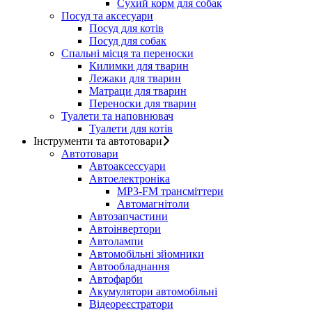
Сухий корм для собак
Посуд та аксесуари
Посуд для котів
Посуд для собак
Спальні місця та переноски
Килимки для тварин
Лежаки для тварин
Матраци для тварин
Переноски для тварин
Туалети та наповнювач
Туалети для котів
Інструменти та автотовари
Автотовари
Автоаксессуари
Автоелектроніка
MP3-FM трансміттери
Автомагнітоли
Автозапчастини
Автоінвертори
Автолампи
Автомобільні зйомники
Автообладнання
Автофарби
Акумулятори автомобільні
Відеореєстратори