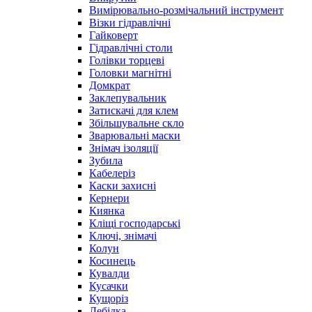
Вимірювально-розмічальний інструмент
Візки гідравлічні
Гайковерт
Гідравлічні столи
Голівки торцеві
Головки магнітні
Домкрат
Заклепувальник
Затискачі для клем
Збільшувальне скло
Зварювальні маски
Знімач ізоляції
Зубила
Кабелеріз
Каски захисні
Кернери
Киянка
Кліщі господарські
Ключі, знімачі
Колун
Косинець
Кувалди
Кусачки
Кущоріз
Лебідка