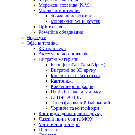
Мережеві сховища (NAS)
Мобільний інтернет
4G-маршрутизатори
Мобільний Wi-Fi роутер
Прінт-сервера
Рowerline обладнання
Ноутбуки
Офісна техніка
3D-принтери
Аксесуари до принтерів
Витратні матеріали
Блок фотобарабана (Драм)
Витратні до 3D друку
Інші витратні матеріали
Картриджі
Контейнери відходів
Папір і плівка для друку
СБПЧ ТА ПЗК
Тонер фасований і мішковий
Чорнила та контейнери
Картриджі до лазерного друку
Лазерні принтери та МФУ
Матричні принтери
Плоттери