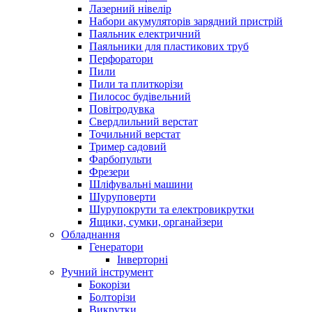
Лазерний нівелір
Набори акумуляторів зарядний пристрій
Паяльник електричний
Паяльники для пластикових труб
Перфоратори
Пили
Пили та плиткорізи
Пилосос будівельний
Повітродувка
Свердлильний верстат
Точильний верстат
Тример садовий
Фарбопульти
Фрезери
Шліфувальні машини
Шуруповерти
Шурупокрути та електровикрутки
Ящики, сумки, органайзери
Обладнання
Генератори
Інверторні
Ручний інструмент
Бокорізи
Болторізи
Викрутки