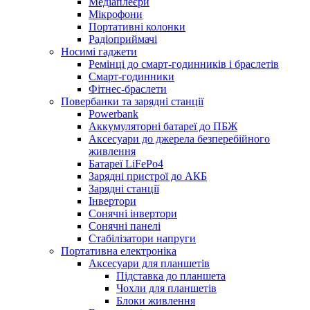
Медіаплеєри
Мікрофони
Портативні колонки
Радіоприймачі
Носимі гаджети
Ремінці до смарт-годинників і браслетів
Смарт-годинники
Фітнес-браслети
Повербанки та зарядні станції
Powerbank
Аккумуляторні батареї до ПБЖ
Аксесуари до джерела безперебійного
живлення
Батареї LiFePo4
Зарядні пристрої до АКБ
Зарядні станції
Інвертори
Сонячні інвертори
Сонячні панелі
Стабілізатори напруги
Портативна електроніка
Аксесуари для планшетів
Підставка до планшета
Чохли для планшетів
Блоки живлення