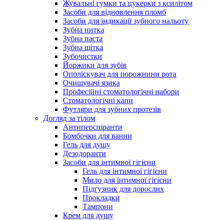
Жувальні гумки та цукерки з ксилітом
Засоби для відновлення пломб
Засоби для індикації зубного нальоту
Зубна нитка
Зубна паста
Зубна щітка
Зубочистки
Йоржики для зубів
Ополіскувач для порожнини рота
Очищувачі язика
Професійні стоматологічні набори
Стоматологічні капи
Футляри для зубних протезів
Догляд за тілом
Антиперспіранти
Бомбочки для ванни
Гель для душу
Дезодоранти
Засоби для інтимної гігієни
Гель для інтимної гігієни
Мило для інтимної гігієни
Підгузник для дорослих
Прокладки
Тампони
Крем для душу