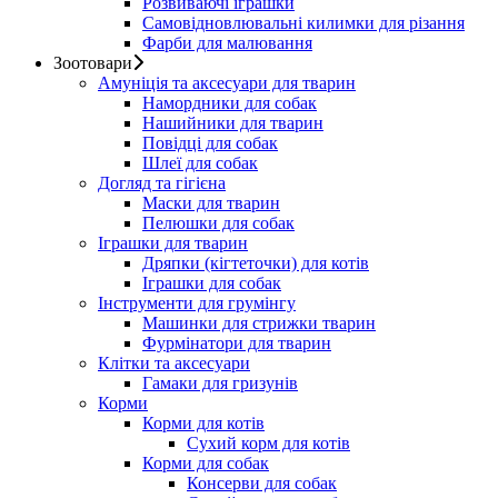
Розвиваючі іграшки
Самовідновлювальні килимки для різання
Фарби для малювання
Зоотовари
Амуніція та аксесуари для тварин
Намордники для собак
Нашийники для тварин
Повідці для собак
Шлеї для собак
Догляд та гігієна
Маски для тварин
Пелюшки для собак
Іграшки для тварин
Дряпки (кігтеточки) для котів
Іграшки для собак
Інструменти для грумінгу
Машинки для стрижки тварин
Фурмінатори для тварин
Клітки та аксесуари
Гамаки для гризунів
Корми
Корми для котів
Сухий корм для котів
Корми для собак
Консерви для собак