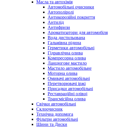
Масла та автохімія
Автомобільні очисники
Автополіролі
Антикорозійні покриття
Антилід
Антифризи
Ароматизатори для автомобіля
Вода дистильована
Гальмівна рідина
Герметики автомобільні
Гідравлічна олива
Компресорна олива
Ланцюгове мастило
Мастило автомобільне
Моторна олива
Омивачі автомобільні
Перетворювачі іржі
Присадки автомобільні
Реставраційні олівці
Трансмісійна олива
Свічки автомобільні
Склоочисник
Технічна допомога
Фільтри автомобільні
Шини та Диски