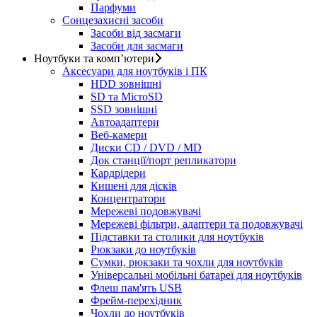
Парфуми
Сонцезахисні засоби
Засоби від засмаги
Засоби для засмаги
Ноутбуки та комп’ютери
Аксесуари для ноутбуків і ПК
HDD зовнішні
SD та MicroSD
SSD зовнішні
Автоадаптери
Веб-камери
Диски CD / DVD / MD
Док станції/порт репликатори
Кардрідери
Кишені для дісків
Концентратори
Мережеві подовжувачі
Мережеві фільтри, адаптери та подовжувачі
Підставки та столики для ноутбуків
Рюкзаки до ноутбуків
Сумки, рюкзаки та чохли для ноутбуків
Універсальні мобільні батареї для ноутбуків
Флеш пам'ять USB
Фрейм-перехідник
Чохли до ноутбуків