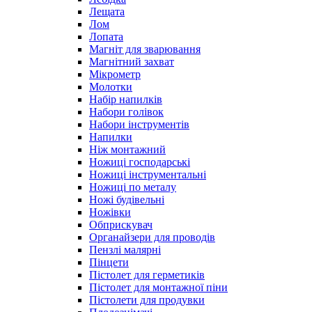
Лещата
Лом
Лопата
Магніт для зварювання
Магнітний захват
Мікрометр
Молотки
Набір напилків
Набори голівок
Набори інструментів
Напилки
Ніж монтажний
Ножиці господарські
Ножиці інструментальні
Ножиці по металу
Ножі будівельні
Ножівки
Обприскувач
Органайзери для проводів
Пензлі малярні
Пінцети
Пістолет для герметиків
Пістолет для монтажної піни
Пістолети для продувки