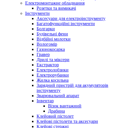
Електромонтажне обладнання
Розетки та вимикачі
Інструменти
Аксесуари для електроінструменту
Багатофункційні інструменти
Болгарки
Будівельні фени
Відбійні молотки
Вологомір
Газонокосарка
Гравер
Дрилі та міксери
Екстрактор
Електролобзики
Електрорубанки
Жилка косильна
Зарядний пристрій для акумуляторів
інструменту
Зварювальний апарат
Інвентар
Візок вантажний
Драбина
Клейовий пістолет
Клейові пістолети та аксесуари
Клейові стержні