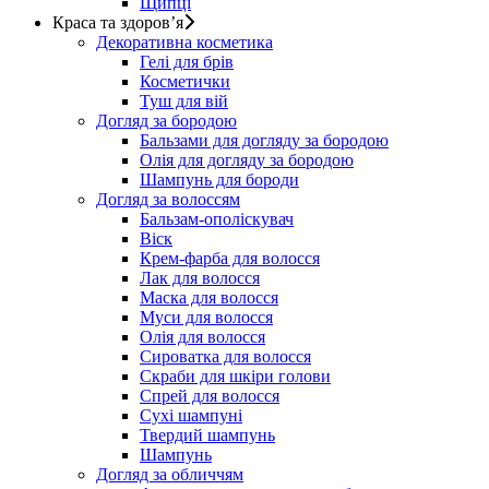
Щипці
Краса та здоров’я
Декоративна косметика
Гелі для брів
Косметички
Туш для вій
Догляд за бородою
Бальзами для догляду за бородою
Олія для догляду за бородою
Шампунь для бороди
Догляд за волоссям
Бальзам-ополіскувач
Віск
Крем-фарба для волосся
Лак для волосся
Маска для волосся
Муси для волосся
Олія для волосся
Сироватка для волосся
Скраби для шкіри голови
Спрей для волосся
Сухі шампуні
Твердий шампунь
Шампунь
Догляд за обличчям