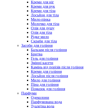
Креми для ніг
Креми для рук
Креми для тіла
Лосьйон для тіла
Мило-пінка
Молочко для тіла
Олія для душу
Олія для тіла
Рідке мило
Скраби для тіла
Засоби для гоління
Бальзам після гоління
Бритва
Гель для гоління
Змінні касети
Камінь від порізів після гоління
Креми для гоління
Лосьйон після гоління
Мило для гоління
Піна для гоління
Помазок для гоління
Парфуми
Одеколони
Парфумована вода
Туалетна вода