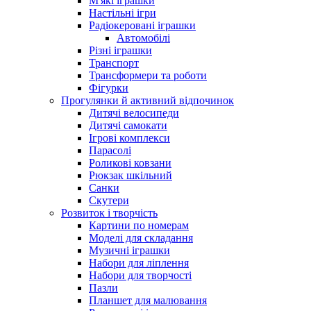
М'які іграшки
Настільні ігри
Радіокеровані іграшки
Автомобілі
Різні іграшки
Транспорт
Трансформери та роботи
Фігурки
Прогулянки й активний відпочинок
Дитячі велосипеди
Дитячі самокати
Ігрові комплекси
Парасолі
Роликові ковзани
Рюкзак шкільний
Санки
Скутери
Розвиток і творчість
Картини по номерам
Моделі для складання
Музичні іграшки
Набори для ліплення
Набори для творчості
Пазли
Планшет для малювання