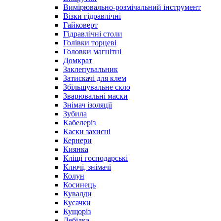
Вимірювально-розмічальний інструмент
Візки гідравлічні
Гайковерт
Гідравлічні столи
Голівки торцеві
Головки магнітні
Домкрат
Заклепувальник
Затискачі для клем
Збільшувальне скло
Зварювальні маски
Знімач ізоляції
Зубила
Кабелеріз
Каски захисні
Кернери
Киянка
Кліщі господарські
Ключі, знімачі
Колун
Косинець
Кувалди
Кусачки
Кущоріз
Лебідка