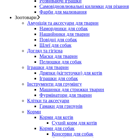
Розвиваючі іграшки
Самовідновлювальні килимки для різання
Фарби для малювання
Зоотовари
Амуніція та аксесуари для тварин
Намордники для собак
Нашийники для тварин
Повідці для собак
Шлеї для собак
Догляд та гігієна
Маски для тварин
Пелюшки для собак
Іграшки для тварин
Дряпки (кігтеточки) для котів
Іграшки для собак
Інструменти для грумінгу
Машинки для стрижки тварин
Фурмінатори для тварин
Клітки та аксесуари
Гамаки для гризунів
Корми
Корми для котів
Сухий корм для котів
Корми для собак
Консерви для собак