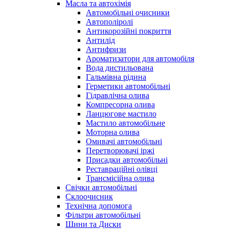
Масла та автохімія
Автомобільні очисники
Автополіролі
Антикорозійні покриття
Антилід
Антифризи
Ароматизатори для автомобіля
Вода дистильована
Гальмівна рідина
Герметики автомобільні
Гідравлічна олива
Компресорна олива
Ланцюгове мастило
Мастило автомобільне
Моторна олива
Омивачі автомобільні
Перетворювачі іржі
Присадки автомобільні
Реставраційні олівці
Трансмісійна олива
Свічки автомобільні
Склоочисник
Технічна допомога
Фільтри автомобільні
Шини та Диски