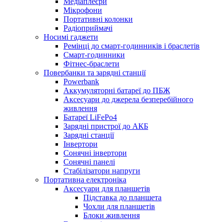
Медіаплеєри
Мікрофони
Портативні колонки
Радіоприймачі
Носимі гаджети
Ремінці до смарт-годинників і браслетів
Смарт-годинники
Фітнес-браслети
Повербанки та зарядні станції
Powerbank
Аккумуляторні батареї до ПБЖ
Аксесуари до джерела безперебійного
живлення
Батареї LiFePo4
Зарядні пристрої до АКБ
Зарядні станції
Інвертори
Сонячні інвертори
Сонячні панелі
Стабілізатори напруги
Портативна електроніка
Аксесуари для планшетів
Підставка до планшета
Чохли для планшетів
Блоки живлення