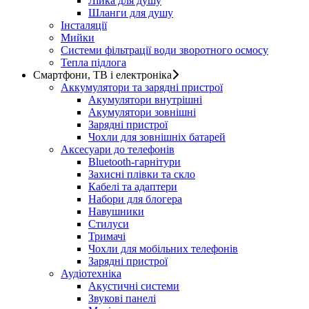
Лійка для душу
Шланги для душу
Інсталяції
Мийки
Системи фільтрації води зворотного осмосу
Тепла підлога
Смартфони, ТВ і електроніка
Аккумулятори та зарядні пристрої
Акумулятори внутрішні
Акумулятори зовнішні
Зарядні пристрої
Чохли для зовнішніх батарей
Аксесуари до телефонів
Bluetooth-гарнітури
Захисні плівки та скло
Кабелі та адаптери
Набори для блогера
Навушники
Стилуси
Тримачі
Чохли для мобільних телефонів
Зарядні пристрої
Аудіотехніка
Акустичні системи
Звукові панелі