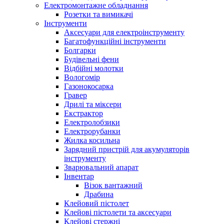
Електромонтажне обладнання
Розетки та вимикачі
Інструменти
Аксесуари для електроінструменту
Багатофункційні інструменти
Болгарки
Будівельні фени
Відбійні молотки
Вологомір
Газонокосарка
Гравер
Дрилі та міксери
Екстрактор
Електролобзики
Електрорубанки
Жилка косильна
Зарядний пристрій для акумуляторів
інструменту
Зварювальний апарат
Інвентар
Візок вантажний
Драбина
Клейовий пістолет
Клейові пістолети та аксесуари
Клейові стержні