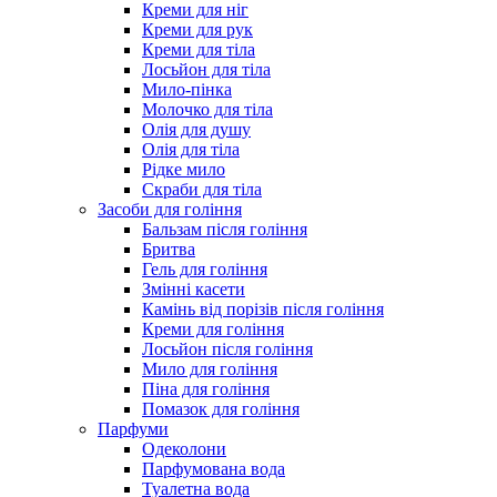
Креми для ніг
Креми для рук
Креми для тіла
Лосьйон для тіла
Мило-пінка
Молочко для тіла
Олія для душу
Олія для тіла
Рідке мило
Скраби для тіла
Засоби для гоління
Бальзам після гоління
Бритва
Гель для гоління
Змінні касети
Камінь від порізів після гоління
Креми для гоління
Лосьйон після гоління
Мило для гоління
Піна для гоління
Помазок для гоління
Парфуми
Одеколони
Парфумована вода
Туалетна вода