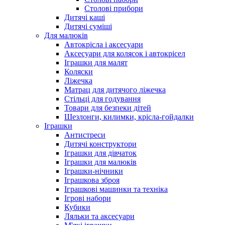
Столові прибори
Дитячі каші
Дитячі суміші
Для малюків
Автокрісла і аксесуари
Аксесуари для колясок і автокрісел
Іграшки для малят
Коляски
Ліжечка
Матрац для дитячого ліжечка
Стільці для годування
Товари для безпеки дітей
Шезлонги, килимки, крісла-гойдалки
Іграшки
Антистреси
Дитячі конструктори
Іграшки для дівчаток
Іграшки для малюків
Іграшки-нічники
Іграшкова зброя
Іграшкові машинки та техніка
Ігрові набори
Кубики
Ляльки та аксесуари