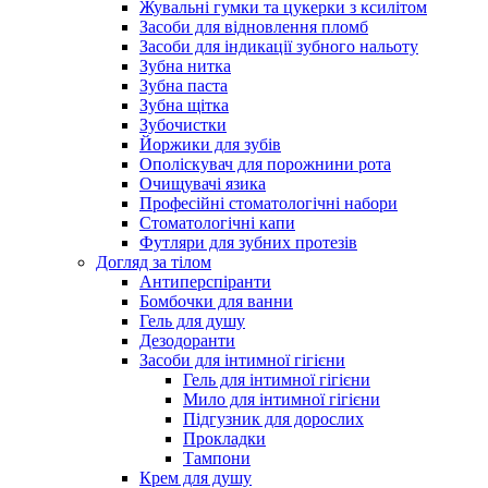
Жувальні гумки та цукерки з ксилітом
Засоби для відновлення пломб
Засоби для індикації зубного нальоту
Зубна нитка
Зубна паста
Зубна щітка
Зубочистки
Йоржики для зубів
Ополіскувач для порожнини рота
Очищувачі язика
Професійні стоматологічні набори
Стоматологічні капи
Футляри для зубних протезів
Догляд за тілом
Антиперспіранти
Бомбочки для ванни
Гель для душу
Дезодоранти
Засоби для інтимної гігієни
Гель для інтимної гігієни
Мило для інтимної гігієни
Підгузник для дорослих
Прокладки
Тампони
Крем для душу