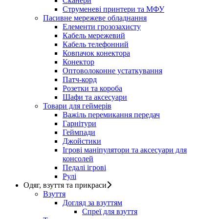
Сканери
Струменеві принтери та МФУ
Пасивне мережеве обладнання
Елементи грозозахисту
Кабель мережевий
Кабель телефонний
Ковпачок конектора
Конектор
Оптоволоконне устаткування
Патч-корд
Розетки та короба
Шафи та аксесуари
Товари для геймерів
Важіль перемикання передач
Гарнітури
Геймпади
Джойстики
Ігрові маніпулятори та аксесуари для
консолей
Педалі ігрові
Рулі
Одяг, взуття та прикраси
Взуття
Догляд за взуттям
Спреї для взуття