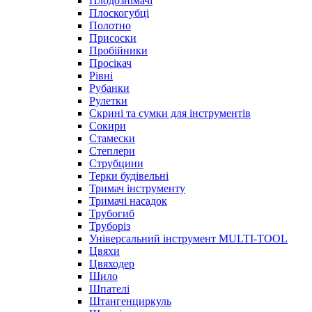
Плодознімачі
Плоскогубці
Полотно
Присоски
Пробійники
Просікач
Рівні
Рубанки
Рулетки
Скрині та сумки для інструментів
Сокири
Стамески
Степлери
Струбцини
Терки будівельні
Тримач інструменту
Тримачі насадок
Трубогиб
Труборіз
Універсальний інструмент MULTI-TOOL
Цвяхи
Цвяходер
Шило
Шпателі
Штангенциркуль