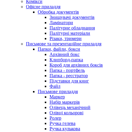
Комікси
Офісне приладдя
Обробка документів
Знищувачі документів
Ламінатори
Палітурне обладнання
Палітурні матеріали
Різаки, тримери
Письмове та презентаційне приладдя
Папки, файли, бокси
Архівний бокс
Клипборд-папка
Короб для архівних боксів
Папка - портфель
Папка - реєстратор
Підставки для книг
Файл
Письмове приладдя
Маркер
Набір маркерів
Олівець механічний
Олівці кольорові
Ролер
Ручка гелева
Ручка кулькова