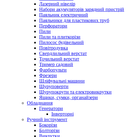
Лазерний нівелір
Набори акумуляторів зарядний пристрій
Паяльник електричний
Паяльники для пластикових труб
Перфоратори
Пили
Пили та плиткорізи
Пилосос будівельний
Повітродувка
Свердлильний верстат
Точильний верстат
Тример садовий
Фарбопульти
Фрезери
Шліфувальні машини
Шуруповерти
Шурупокрути та електровикрутки
Ящики, сумки, органайзери
Обладнання
Генератори
Інверторні
Ручний інструмент
Бокорізи
Болторізи
Викрутки