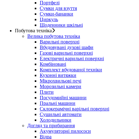
Портфелі
Сумки для взуття
Сумки-бананки
Циркуль
Щоденники шкільні
Побутова техніка
Велика побутова техніка
Варильні поверхні
Вбудовувані духові шафи
Газові варильні поверхні
Електричні варильні поверхні
Комбіновані
Комплект вбудованої техніки
Кухонні витяжки
Мікрохвильові печі
Морозильні камери
Плити
Посудомийні машини
Пральні машини
Склокерамічні варільні поверхні
Сушильні автомати
Холодильники
Догляд та прибирання
Акумуляторні пилососи
Відра