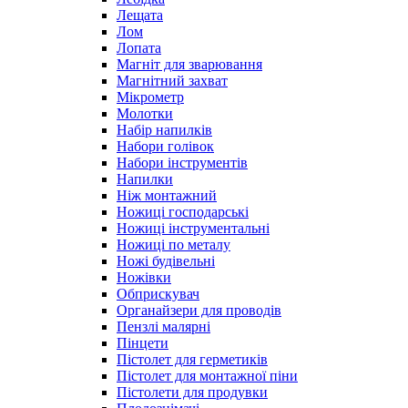
Лещата
Лом
Лопата
Магніт для зварювання
Магнітний захват
Мікрометр
Молотки
Набір напилків
Набори голівок
Набори інструментів
Напилки
Ніж монтажний
Ножиці господарські
Ножиці інструментальні
Ножиці по металу
Ножі будівельні
Ножівки
Обприскувач
Органайзери для проводів
Пензлі малярні
Пінцети
Пістолет для герметиків
Пістолет для монтажної піни
Пістолети для продувки