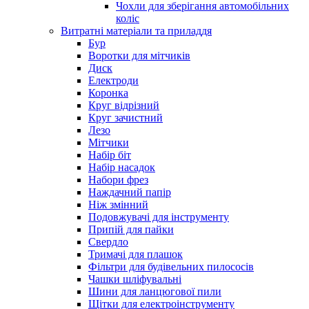
Чохли для зберігання автомобільних
коліс
Витратні матеріали та приладдя
Бур
Воротки для мітчиків
Диск
Електроди
Коронка
Круг відрізний
Круг зачистний
Лезо
Мітчики
Набір біт
Набір насадок
Набори фрез
Наждачний папір
Ніж змінний
Подовжувачі для інструменту
Припій для пайки
Свердло
Тримачі для плашок
Фільтри для будівельних пилососів
Чашки шліфувальні
Шини для ланцюгової пили
Щітки для електроінструменту