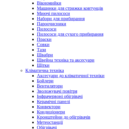
Вікномийки
Машинки для стрижки ковтунців
Миючі пилососи
Набори для прибирання
Пароочисники
Пилососи
Пилососи для сухого прибирання
Праски
Совки
Тази
Швабри
Швейна техніка та аксесуари
Щітки
Кліматична техніка
Аксесуари до кліматичної техніки
Бойлери
Вентилятори
Зволожувачі повітря
Інфрачервоні обігрівачі
Керамічні панелі
Конвектори
Кондиціонери
Кронштейни до обігрівачів
Метеостанції
Обігрівачі