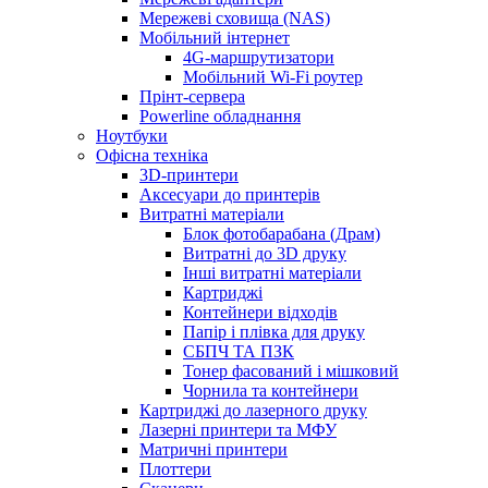
Мережеві сховища (NAS)
Мобільний інтернет
4G-маршрутизатори
Мобільний Wi-Fi роутер
Прінт-сервера
Рowerline обладнання
Ноутбуки
Офісна техніка
3D-принтери
Аксесуари до принтерів
Витратні матеріали
Блок фотобарабана (Драм)
Витратні до 3D друку
Інші витратні матеріали
Картриджі
Контейнери відходів
Папір і плівка для друку
СБПЧ ТА ПЗК
Тонер фасований і мішковий
Чорнила та контейнери
Картриджі до лазерного друку
Лазерні принтери та МФУ
Матричні принтери
Плоттери