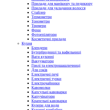
Прилади для манікюру та педикюру
Прилади для укладання волосся
Стайлер
Термометри
Тонометри
Тримери
Фени
Фотоепілятори
Косметичні прилади
Кухня
Блендери
Бутербродниці та вафельниці
Ваги кухонні
Вакууматори
Грилі та електрошашличниці
Для соків
Електричні печі
Електричні турки
Електрочайники
Кавомолки
Капсульні кавоварки
Капучінатори
Крапельні кавоварки
Кулери для води
Кухонні комбайни