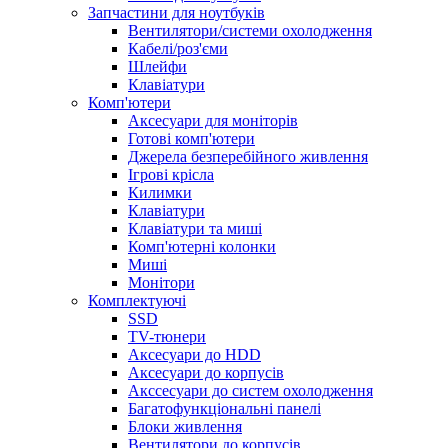
Запчастини для ноутбуків
Вентилятори/системи охолодження
Кабелі/роз'єми
Шлейфи
Клавіатури
Комп'ютери
Аксесуари для моніторів
Готові комп'ютери
Джерела безперебійного живлення
Ігрові крісла
Килимки
Клавіатури
Клавіатури та миші
Комп'ютерні колонки
Миші
Монітори
Комплектуючi
SSD
TV-тюнери
Аксесуари до HDD
Аксесуари до корпусів
Акссесуари до систем охолодження
Багатофункціональні панелі
Блоки живлення
Вентилятори до корпусів