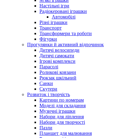
М'які іграшки
Настільні ігри
Радіокеровані іграшки
Автомобілі
Різні іграшки
Транспорт
Трансформери та роботи
Фігурки
Прогулянки й активний відпочинок
Дитячі велосипеди
Дитячі самокати
Ігрові комплекси
Парасолі
Роликові ковзани
Рюкзак шкільний
Санки
Скутери
Розвиток і творчість
Картини по номерам
Моделі для складання
Музичні іграшки
Набори для ліплення
Набори для творчості
Пазли
Планшет для малювання