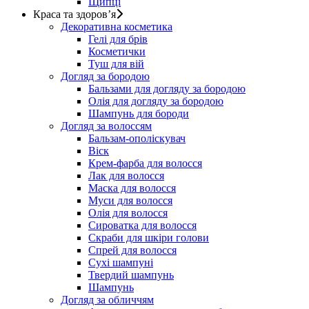
Щипці
Краса та здоров’я
Декоративна косметика
Гелі для брів
Косметички
Туш для вій
Догляд за бородою
Бальзами для догляду за бородою
Олія для догляду за бородою
Шампунь для бороди
Догляд за волоссям
Бальзам-ополіскувач
Віск
Крем-фарба для волосся
Лак для волосся
Маска для волосся
Муси для волосся
Олія для волосся
Сироватка для волосся
Скраби для шкіри голови
Спрей для волосся
Сухі шампуні
Твердий шампунь
Шампунь
Догляд за обличчям