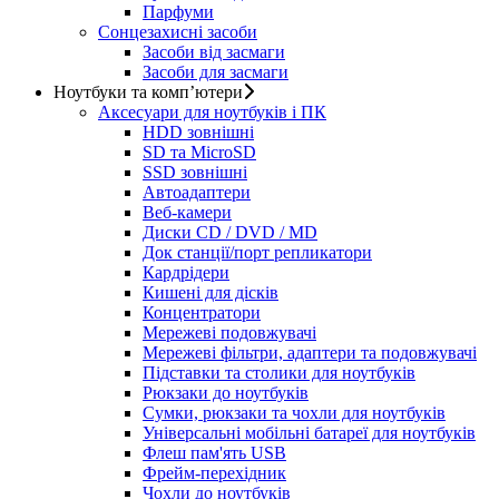
Парфуми
Сонцезахисні засоби
Засоби від засмаги
Засоби для засмаги
Ноутбуки та комп’ютери
Аксесуари для ноутбуків і ПК
HDD зовнішні
SD та MicroSD
SSD зовнішні
Автоадаптери
Веб-камери
Диски CD / DVD / MD
Док станції/порт репликатори
Кардрідери
Кишені для дісків
Концентратори
Мережеві подовжувачі
Мережеві фільтри, адаптери та подовжувачі
Підставки та столики для ноутбуків
Рюкзаки до ноутбуків
Сумки, рюкзаки та чохли для ноутбуків
Універсальні мобільні батареї для ноутбуків
Флеш пам'ять USB
Фрейм-перехідник
Чохли до ноутбуків