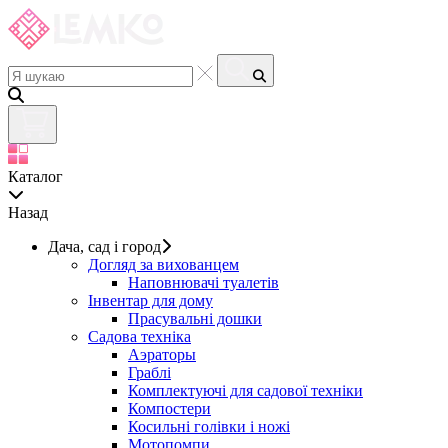
Каталог
Назад
Дача, сад і город
Догляд за вихованцем
Наповнювачі туалетів
Інвентар для дому
Прасувальні дошки
Садова техніка
Аэраторы
Граблі
Комплектуючі для садової техніки
Компостери
Косильні голівки і ножі
Мотопомпи