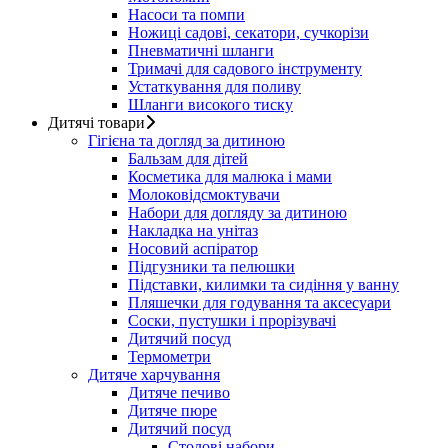
Насоси та помпи
Ножиці садові, секатори, сучкорізи
Пневматичні шланги
Тримачі для садового інструменту
Устаткування для поливу
Шланги високого тиску
Дитячі товари
Гігієна та догляд за дитиною
Бальзам для дітей
Косметика для малюка і мами
Молоковідсмоктувачи
Набори для догляду за дитиною
Накладка на унітаз
Носовий аспіратор
Підгузники та пелюшки
Підставки, килимки та сидіння у ванну
Пляшечки для годування та аксесуари
Соски, пустушки і прорізувачі
Дитячий посуд
Термометри
Дитяче харчування
Дитяче печиво
Дитяче пюре
Дитячий посуд
Столові набори