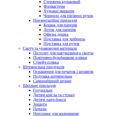
Стержень кульковий
Фломастери
Художні маркери
Чорнило для пір'яних ручок
Презентаційне приладдя
Кошик для паперів
Лоток для паперів
Офісна дошка
Підставка для дрібниць
Підставка для ручок
Скотч та упаковочні матеріали
Пістолет для пакувального скотча
Повітряно-бульбашкові плівки
Стрейч-плівка
Штемпельна продукція
Оснащення для печаток і штампів
Подушка штемпельна
Самонабірний штамп
Шкільне приладдя
Готувальні
Дитячі крісла та стільці
Дитячі ланч-бокси
Зошити
Пенали
Пензлики для малювання