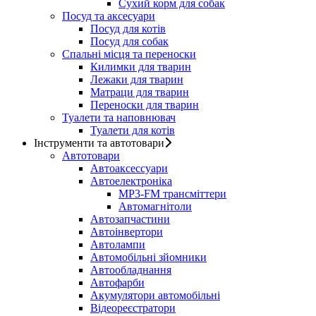
Сухий корм для собак
Посуд та аксесуари
Посуд для котів
Посуд для собак
Спальні місця та переноски
Килимки для тварин
Лежаки для тварин
Матраци для тварин
Переноски для тварин
Туалети та наповнювач
Туалети для котів
Інструменти та автотовари
Автотовари
Автоаксессуари
Автоелектроніка
MP3-FM трансміттери
Автомагнітоли
Автозапчастини
Автоінвертори
Автолампи
Автомобільні зйомники
Автообладнання
Автофарби
Акумулятори автомобільні
Відеореєстратори