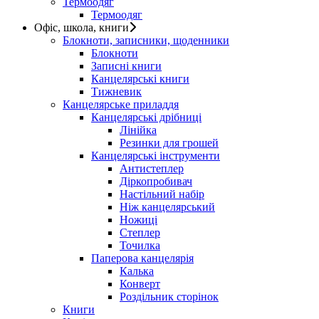
Термоодяг
Термоодяг
Офіс, школа, книги
Блокноти, записники, щоденники
Блокноти
Записні книги
Канцелярські книги
Тижневик
Канцелярське приладдя
Канцелярські дрібниці
Лінійка
Резинки для грошей
Канцелярські інструменти
Антистеплер
Діркопробивач
Настільний набір
Ніж канцелярський
Ножиці
Степлер
Точилка
Паперова канцелярія
Калька
Конверт
Роздільник сторінок
Книги