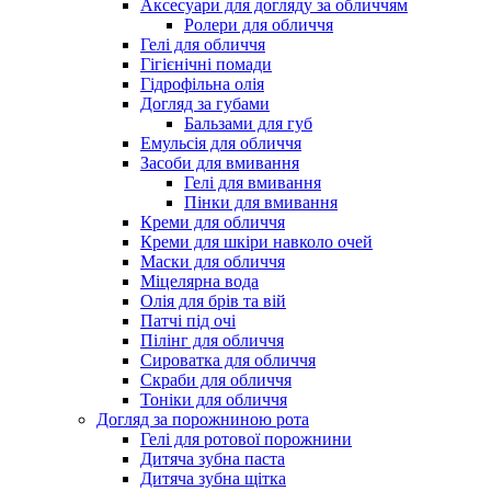
Аксесуари для догляду за обличчям
Ролери для обличчя
Гелі для обличчя
Гігієнічні помади
Гідрофільна олія
Догляд за губами
Бальзами для губ
Емульсія для обличчя
Засоби для вмивання
Гелі для вмивання
Пінки для вмивання
Креми для обличчя
Креми для шкіри навколо очей
Маски для обличчя
Міцелярна вода
Олія для брів та вій
Патчі під очі
Пілінг для обличчя
Сироватка для обличчя
Скраби для обличчя
Тоніки для обличчя
Догляд за порожниною рота
Гелі для ротової порожнини
Дитяча зубна паста
Дитяча зубна щітка