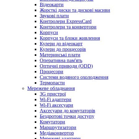
Відеокарти
Жорсткі диски та дискові масиви
Звукові плати
Контролери ExpressCard
Контролери та конвертори
Корпуси
Корпуси та блоки живлення
Кулери до відеокарт
Кулери до процесорів
Материнські плати
Оперативна пам'ять
Оптичні приводи (ODD)
Процесори
Системи водяного охолодження
Термопасти
Мережеве обладнання
3G пристрої
Wi-Fi адаптери
Wi-Fi аксесуари
Аксесуари до комутаторів
Бездротові точки доступу
Комутатори
Маршрутизатори
Медіаконвертор
Мережеві адаптери