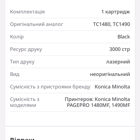
вицвітання або стирання. При виготовленні
картриджів BASF
використовуються нові комплектуючі
Комплектація
1 картридж
та високоякісний тонер. Завдяки ідентичним
габаритам, картридж ідеально стає на своє місце і
відновлює роботу пристрою.
Оригінальний аналог
TC1480, TC1490
Якісні картриджі BASF – це запорука гарного
зовнішнього вигляду друку.
Колір
Black
Характеристики
Ресурс друку
3000 стр
Комплектація:
Тип друку
лазерний
1 картридж
Оригінальний аналог:
Вид
неоригінальний
TC1480
Сумісність з пристроями бренду
Konica Minolta
Оригінальний аналог:
TC1490
Сумісність з
Принтеров: Konica Minolta
Колір:
моделями
PAGEPRO 1480MF, 1490MF
Black
Ресурс друку:
3000 стр
Тип друку:
лазерний