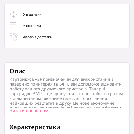
У відділення
У поштомат
Адресна доставка
Опис
Картридж BASF призначений для використання в
лазерних принтерах та БФП, він допоможе відновити
роботу вашого друкуючого пристрою. Тонерні
картриджі BASF
– це продукція, яка розроблена разом
з обладнанням, як єдине ціле, для досягнення
найкращих результатів друку. Це нове економічне
рішення для користувачів, які прагнуть оптимізувати
Читати повністю
витрати на друк, не втрачаючи в якості відбитків і
надійності продукту. Тонерні картриджі перед
продажем проходять високу ступінь контролю серед
Характеристики
картриджів своєї категорії, що є гарантією надійності.
Вони дають зображення високої якості, стійке до