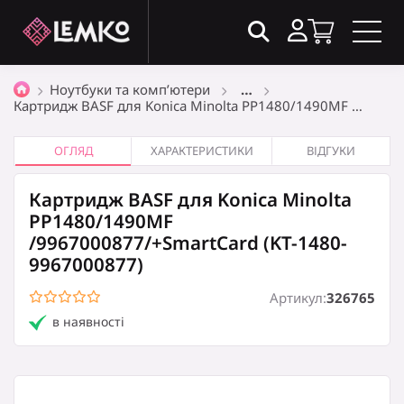
Товари в кошику
(0)
Ноутбуки та комп’ютери
…
Картридж BASF для Konica Minolta PP1480/1490MF …
Загальна сума
0
₴
ОГЛЯД
ХАРАКТЕРИСТИКИ
ВІДГУКИ
Картридж BASF для Konica Minolta
Оформити замовлення
PP1480/1490MF
/9967000877/+SmartCard (KT-1480-
9967000877)
Кошик порожній
Артикул:
326765
в наявності