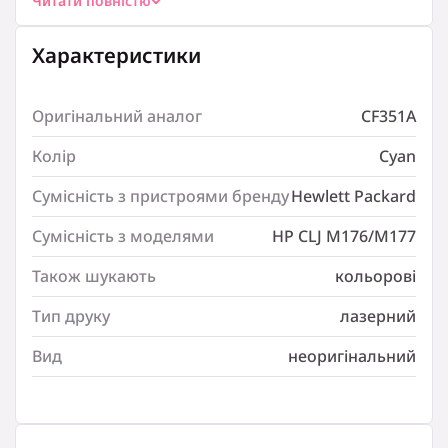
Читати повністю
CF351A
Колір:
Характеристики
Cyan
Сумісність з пристроями бренду:
Hewlett Packard
Оригінальний аналог
CF351A
Сумісність з моделями:
HP CLJ M176/M177
Колір
Cyan
Тип друку:
Сумісність з пристроями бренду
Hewlett Packard
лазерний
Вид:
Сумісність з моделями
HP CLJ M176/M177
неоригінальний
Також шукають
кольорові
Тип друку
лазерний
Вид
неоригінальний