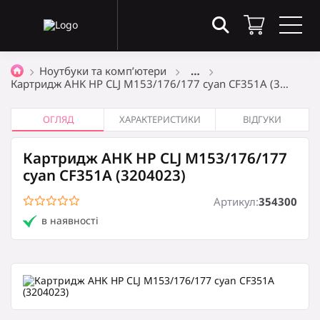
Товари в кошику
(0)
Ноутбуки та комп’ютери
…
Картридж AHK HP CLJ M153/176/177 cyan CF351A (3…
Загальна сума
0
₴
ОГЛЯД
ХАРАКТЕРИСТИКИ
ВІДГУКИ
Картридж AHK HP CLJ M153/176/177
Оформити замовлення
cyan CF351A (3204023)
Артикул:
354300
в наявності
Кошик порожній