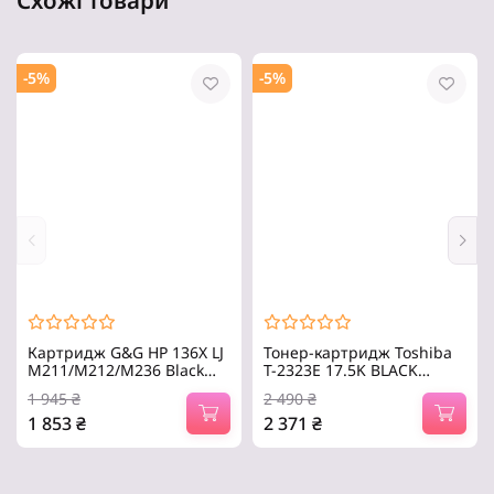
Схожі товари
-5%
-5%
Картридж G&G HP 136X LJ
Тонер-картридж Toshiba
M211/M212/M236 Black
T-2323E 17.5K BLACK
(2600 ст) AO-чип (G&G-
(6AJ00000218/6AJ00000296)
1 945
₴
2 490
₴
W1360X_NC)
1 853
₴
2 371
₴
лазерний, неоригінальний,
Тип друку – лазерний,
Black, Сумісність – Hewlett
оригінальний, 17 500