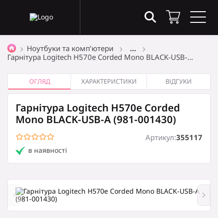
Товари в кошику
(0)
Ноутбуки та комп’ютери
…
Гарнітура Logitech H570e Corded Mono BLACK-USB-…
Загальна сума
0
₴
ОГЛЯД
ХАРАКТЕРИСТИКИ
ВІДГУКИ
Гарнітура Logitech H570e Corded
Оформити замовлення
Mono BLACK-USB-A (981-001430)
Артикул:
355117
в наявності
Кошик порожній