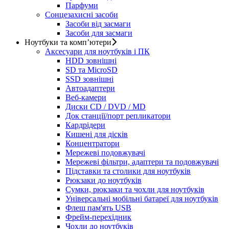
Парфуми
Сонцезахисні засоби
Засоби від засмаги
Засоби для засмаги
Ноутбуки та комп’ютери
Аксесуари для ноутбуків і ПК
HDD зовнішні
SD та MicroSD
SSD зовнішні
Автоадаптери
Веб-камери
Диски CD / DVD / MD
Док станції/порт репликатори
Кардрідери
Кишені для дісків
Концентратори
Мережеві подовжувачі
Мережеві фільтри, адаптери та подовжувачі
Підставки та столики для ноутбуків
Рюкзаки до ноутбуків
Сумки, рюкзаки та чохли для ноутбуків
Універсальні мобільні батареї для ноутбуків
Флеш пам'ять USB
Фрейм-перехідник
Чохли до ноутбуків