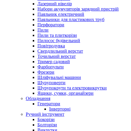
Лазерний нівелір
Набори акумуляторів зарядний пристрій
Паяльник електричний
Паяльники для пластикових труб
Перфоратори
Пили
Пили та плиткорізи
Пилосос будівельний
Повітродувка
Свердлильний верстат
Точильний верстат
Тример садовий
Фарбопульти
Фрезери
Шліфувальні машини
Шуруповерти
Шурупокрути та електровикрутки
Ящики, сумки, органайзери
Обладнання
Генератори
Інверторні
Ручний інструмент
Бокорізи
Болторізи
Викрутки