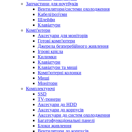
Запчастини для ноутбуків
Вентилятори/системи охолодження
Кабелі/роз'єми
Шлейфи
Клавіатури
Комп'ютери
Аксесуари для моніторів
Готові комп'ютери
Джерела безперебійного живлення
Ігрові крісла
Килимки
Клавіатури
Клавіатури та миші
Комп'ютерні колонки
Миші
Монітори
Комплектуючi
SSD
TV-тюнери
Аксесуари до HDD
Аксесуари до корпусів
Акссесуари до систем охолодження
Багатофункціональні панелі
Блоки живлення
Вентилятори до корпусів