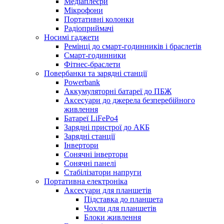
Медіаплеєри
Мікрофони
Портативні колонки
Радіоприймачі
Носимі гаджети
Ремінці до смарт-годинників і браслетів
Смарт-годинники
Фітнес-браслети
Повербанки та зарядні станції
Powerbank
Аккумуляторні батареї до ПБЖ
Аксесуари до джерела безперебійного
живлення
Батареї LiFePo4
Зарядні пристрої до АКБ
Зарядні станції
Інвертори
Сонячні інвертори
Сонячні панелі
Стабілізатори напруги
Портативна електроніка
Аксесуари для планшетів
Підставка до планшета
Чохли для планшетів
Блоки живлення