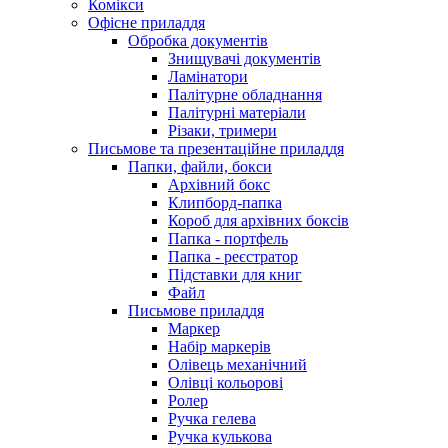
Комікси
Офісне приладдя
Обробка документів
Знищувачі документів
Ламінатори
Палітурне обладнання
Палітурні матеріали
Різаки, тримери
Письмове та презентаційне приладдя
Папки, файли, бокси
Архівний бокс
Клипборд-папка
Короб для архівних боксів
Папка - портфель
Папка - реєстратор
Підставки для книг
Файл
Письмове приладдя
Маркер
Набір маркерів
Олівець механічний
Олівці кольорові
Ролер
Ручка гелева
Ручка кулькова