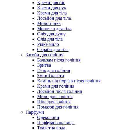
Креми для ніг
Креми для рук
Креми для тіла
Лосьйон для тіла
Мило-пінка
Молочко для тіла
Олія для душу
Олія для тіла
Рідке мило
Скраби для тіла
Засоби для гоління
Бальзам після гоління
Бритва
Гель для гоління
Змінні касети
Камінь від порізів після гоління
Креми для гоління
Лосьйон після гоління
Мило для гоління
Піна для гоління
Помазок для гоління
Парфуми
Одеколони
Парфумована вода
Туалетна вода