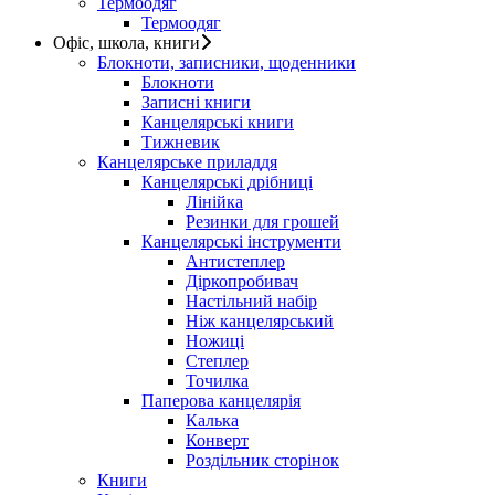
Термоодяг
Термоодяг
Офіс, школа, книги
Блокноти, записники, щоденники
Блокноти
Записні книги
Канцелярські книги
Тижневик
Канцелярське приладдя
Канцелярські дрібниці
Лінійка
Резинки для грошей
Канцелярські інструменти
Антистеплер
Діркопробивач
Настільний набір
Ніж канцелярський
Ножиці
Степлер
Точилка
Паперова канцелярія
Калька
Конверт
Роздільник сторінок
Книги