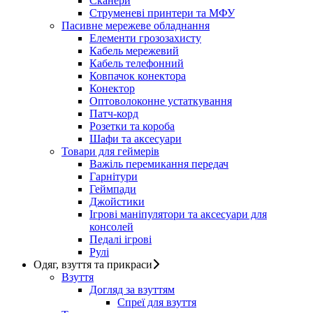
Сканери
Струменеві принтери та МФУ
Пасивне мережеве обладнання
Елементи грозозахисту
Кабель мережевий
Кабель телефонний
Ковпачок конектора
Конектор
Оптоволоконне устаткування
Патч-корд
Розетки та короба
Шафи та аксесуари
Товари для геймерів
Важіль перемикання передач
Гарнітури
Геймпади
Джойстики
Ігрові маніпулятори та аксесуари для
консолей
Педалі ігрові
Рулі
Одяг, взуття та прикраси
Взуття
Догляд за взуттям
Спреї для взуття