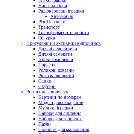
М'які іграшки
Настільні ігри
Радіокеровані іграшки
Автомобілі
Різні іграшки
Транспорт
Трансформери та роботи
Фігурки
Прогулянки й активний відпочинок
Дитячі велосипеди
Дитячі самокати
Ігрові комплекси
Парасолі
Роликові ковзани
Рюкзак шкільний
Санки
Скутери
Розвиток і творчість
Картини по номерам
Моделі для складання
Музичні іграшки
Набори для ліплення
Набори для творчості
Пазли
Планшет для малювання