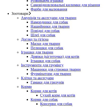
Розвиваючі іграшки
Самовідновлювальні килимки для різання
Фарби для малювання
Зоотовари
Амуніція та аксесуари для тварин
Намордники для собак
Нашийники для тварин
Повідці для собак
Шлеї для собак
Догляд та гігієна
Маски для тварин
Пелюшки для собак
Іграшки для тварин
Дряпки (кігтеточки) для котів
Іграшки для собак
Інструменти для грумінгу
Машинки для стрижки тварин
Фурмінатори для тварин
Клітки та аксесуари
Гамаки для гризунів
Корми
Корми для котів
Сухий корм для котів
Корми для собак
Консерви для собак