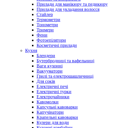
Прилади для манікюру та педикюру
Прилади для укладання волосся
Стайлер
Термометри
Тонометри
Тримери
Фени
Фотоепілятори
Косметичні прилади
Кухня
Блендери
Бутербродниці та вафельниці
Ваги кухонні
Вакууматори
Грилі та електрошашличниці
Для соків
Електричні печі
Електричні турки
Електрочайники
Кавомолки
Капсульні кавоварки
Капучінатори
Крапельні кавоварки
Кулери для води
Кухонні комбайни