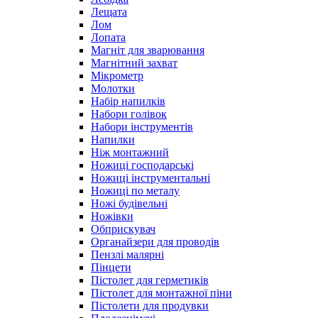
Лещата
Лом
Лопата
Магніт для зварювання
Магнітний захват
Мікрометр
Молотки
Набір напилків
Набори голівок
Набори інструментів
Напилки
Ніж монтажний
Ножиці господарські
Ножиці інструментальні
Ножиці по металу
Ножі будівельні
Ножівки
Обприскувач
Органайзери для проводів
Пензлі малярні
Пінцети
Пістолет для герметиків
Пістолет для монтажної піни
Пістолети для продувки