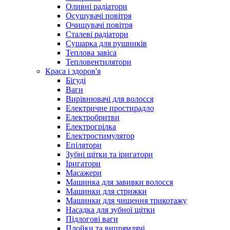
Оливні радіатори
Осушувачі повітря
Очищувачі повітря
Сталеві радіатори
Сушарка для рушників
Теплова завіса
Тепловентилятори
Краса і здоров'я
Бігуді
Ваги
Вирівнювачі для волосся
Електричне простирадло
Електробритви
Електрогрілка
Електростимулятор
Епілятори
Зубні щітки та іригатори
Іригатори
Масажери
Машинка для завивки волосся
Машинки для стрижки
Машинки для чищення трикотажу
Насадка для зубної щітки
Підлогові ваги
Плойки та випрямлячі