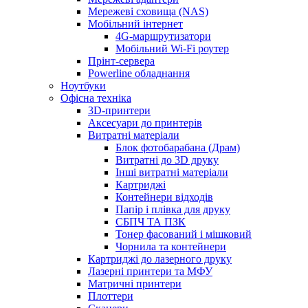
Мережеві сховища (NAS)
Мобільний інтернет
4G-маршрутизатори
Мобільний Wi-Fi роутер
Прінт-сервера
Рowerline обладнання
Ноутбуки
Офісна техніка
3D-принтери
Аксесуари до принтерів
Витратні матеріали
Блок фотобарабана (Драм)
Витратні до 3D друку
Інші витратні матеріали
Картриджі
Контейнери відходів
Папір і плівка для друку
СБПЧ ТА ПЗК
Тонер фасований і мішковий
Чорнила та контейнери
Картриджі до лазерного друку
Лазерні принтери та МФУ
Матричні принтери
Плоттери