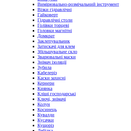
Вимірювально-розмічальний інструмент
Візки гідравлічні
Гайковерт
Гідравлічні столи
Голівки торцеві
Головки магнітні
Домкрат
Заклепувальник
Затискачі для клем
Збільшувальне скло
Зварювальні маски
Знімач ізоляції
Зубила
Кабелеріз
Каски захисні
Кернери
Киянка
Кліщі господарські
Ключі, знімачі
Колун
Косинець
Кувалди
Кусачки
Кущоріз
Лебідка