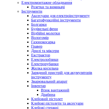
Електромонтажне обладнання
Розетки та вимикачі
Інструменти
Аксесуари для електроінструменту
Багатофункційні інструменти
Болгарки
Будівельні фени
Відбійні молотки
Вологомір
Газонокосарка
Гравер
Дрилі та міксери
Екстрактор
Електролобзики
Електрорубанки
Жилка косильна
Зарядний пристрій для акумуляторів
інструменту
Зварювальний апарат
Інвентар
Візок вантажний
Драбина
Клейовий пістолет
Клейові пістолети та аксесуари
Клейові стержні