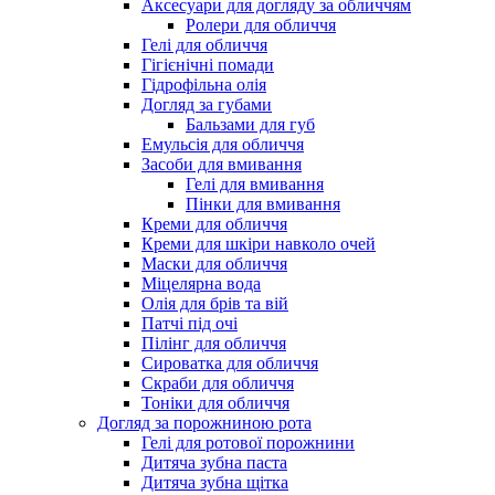
Аксесуари для догляду за обличчям
Ролери для обличчя
Гелі для обличчя
Гігієнічні помади
Гідрофільна олія
Догляд за губами
Бальзами для губ
Емульсія для обличчя
Засоби для вмивання
Гелі для вмивання
Пінки для вмивання
Креми для обличчя
Креми для шкіри навколо очей
Маски для обличчя
Міцелярна вода
Олія для брів та вій
Патчі під очі
Пілінг для обличчя
Сироватка для обличчя
Скраби для обличчя
Тоніки для обличчя
Догляд за порожниною рота
Гелі для ротової порожнини
Дитяча зубна паста
Дитяча зубна щітка