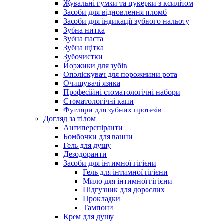
Жувальні гумки та цукерки з ксилітом
Засоби для відновлення пломб
Засоби для індикації зубного нальоту
Зубна нитка
Зубна паста
Зубна щітка
Зубочистки
Йоржики для зубів
Ополіскувач для порожнини рота
Очищувачі язика
Професійні стоматологічні набори
Стоматологічні капи
Футляри для зубних протезів
Догляд за тілом
Антиперспіранти
Бомбочки для ванни
Гель для душу
Дезодоранти
Засоби для інтимної гігієни
Гель для інтимної гігієни
Мило для інтимної гігієни
Підгузник для дорослих
Прокладки
Тампони
Крем для душу