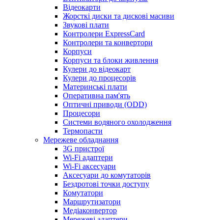
Відеокарти
Жорсткі диски та дискові масиви
Звукові плати
Контролери ExpressCard
Контролери та конвертори
Корпуси
Корпуси та блоки живлення
Кулери до відеокарт
Кулери до процесорів
Материнські плати
Оперативна пам'ять
Оптичні приводи (ODD)
Процесори
Системи водяного охолодження
Термопасти
Мережеве обладнання
3G пристрої
Wi-Fi адаптери
Wi-Fi аксесуари
Аксесуари до комутаторів
Бездротові точки доступу
Комутатори
Маршрутизатори
Медіаконвертор
Мережеві адаптери