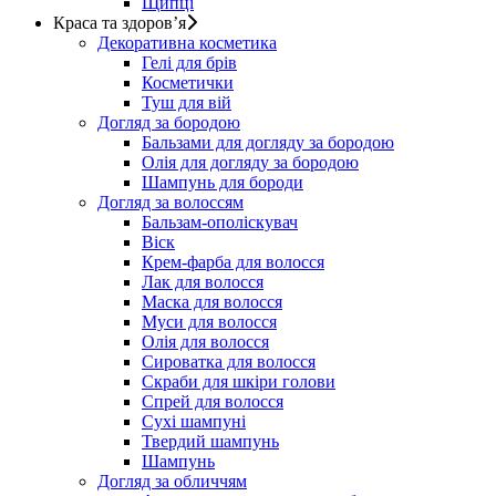
Щипці
Краса та здоров’я
Декоративна косметика
Гелі для брів
Косметички
Туш для вій
Догляд за бородою
Бальзами для догляду за бородою
Олія для догляду за бородою
Шампунь для бороди
Догляд за волоссям
Бальзам-ополіскувач
Віск
Крем-фарба для волосся
Лак для волосся
Маска для волосся
Муси для волосся
Олія для волосся
Сироватка для волосся
Скраби для шкіри голови
Спрей для волосся
Сухі шампуні
Твердий шампунь
Шампунь
Догляд за обличчям