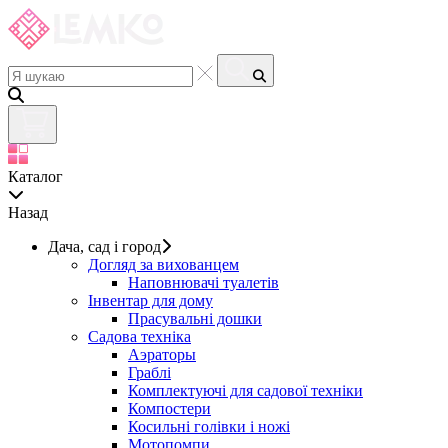
Каталог
Назад
Дача, сад і город
Догляд за вихованцем
Наповнювачі туалетів
Інвентар для дому
Прасувальні дошки
Садова техніка
Аэраторы
Граблі
Комплектуючі для садової техніки
Компостери
Косильні голівки і ножі
Мотопомпи