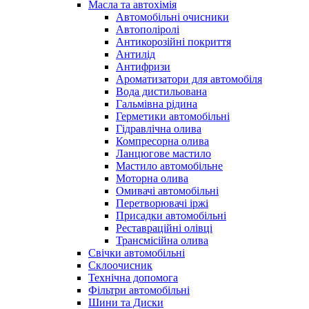
Масла та автохімія
Автомобільні очисники
Автополіролі
Антикорозійні покриття
Антилід
Антифризи
Ароматизатори для автомобіля
Вода дистильована
Гальмівна рідина
Герметики автомобільні
Гідравлічна олива
Компресорна олива
Ланцюгове мастило
Мастило автомобільне
Моторна олива
Омивачі автомобільні
Перетворювачі іржі
Присадки автомобільні
Реставраційні олівці
Трансмісійна олива
Свічки автомобільні
Склоочисник
Технічна допомога
Фільтри автомобільні
Шини та Диски