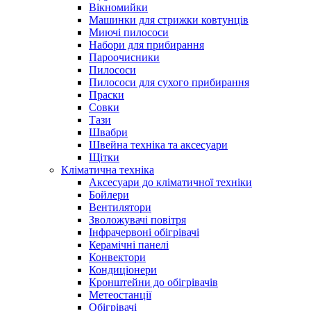
Вікномийки
Машинки для стрижки ковтунців
Миючі пилососи
Набори для прибирання
Пароочисники
Пилососи
Пилососи для сухого прибирання
Праски
Совки
Тази
Швабри
Швейна техніка та аксесуари
Щітки
Кліматична техніка
Аксесуари до кліматичної техніки
Бойлери
Вентилятори
Зволожувачі повітря
Інфрачервоні обігрівачі
Керамічні панелі
Конвектори
Кондиціонери
Кронштейни до обігрівачів
Метеостанції
Обігрівачі