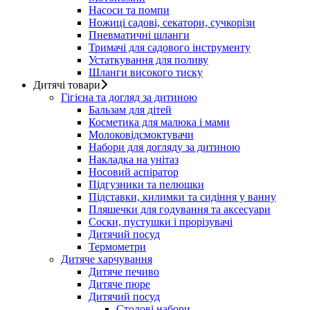
Насоси та помпи
Ножиці садові, секатори, сучкорізи
Пневматичні шланги
Тримачі для садового інструменту
Устаткування для поливу
Шланги високого тиску
Дитячі товари
Гігієна та догляд за дитиною
Бальзам для дітей
Косметика для малюка і мами
Молоковідсмоктувачи
Набори для догляду за дитиною
Накладка на унітаз
Носовий аспіратор
Підгузники та пелюшки
Підставки, килимки та сидіння у ванну
Пляшечки для годування та аксесуари
Соски, пустушки і прорізувачі
Дитячий посуд
Термометри
Дитяче харчування
Дитяче печиво
Дитяче пюре
Дитячий посуд
Столові набори