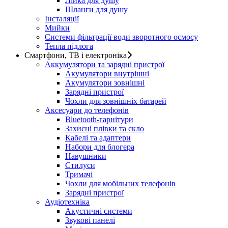
Лійка для душу
Шланги для душу
Інсталяції
Мийки
Системи фільтрації води зворотного осмосу
Тепла підлога
Смартфони, ТВ і електроніка
Аккумулятори та зарядні пристрої
Акумулятори внутрішні
Акумулятори зовнішні
Зарядні пристрої
Чохли для зовнішніх батарей
Аксесуари до телефонів
Bluetooth-гарнітури
Захисні плівки та скло
Кабелі та адаптери
Набори для блогера
Навушники
Стилуси
Тримачі
Чохли для мобільних телефонів
Зарядні пристрої
Аудіотехніка
Акустичні системи
Звукові панелі