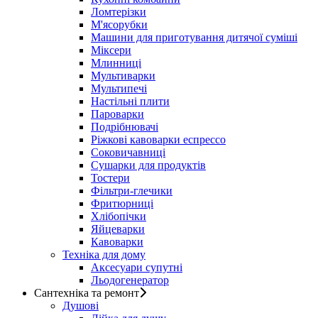
Ломтерізки
М'ясорубки
Машини для приготування дитячої суміші
Міксери
Млинниці
Мультиварки
Мультипечі
Настільні плити
Пароварки
Подрібнювачі
Ріжкові кавоварки еспрессо
Соковичавниці
Сушарки для продуктів
Тостери
Фільтри-глечики
Фритюрниці
Хлібопічки
Яйцеварки
Кавоварки
Техніка для дому
Аксесуари супутні
Льодогенератор
Сантехніка та ремонт
Душові