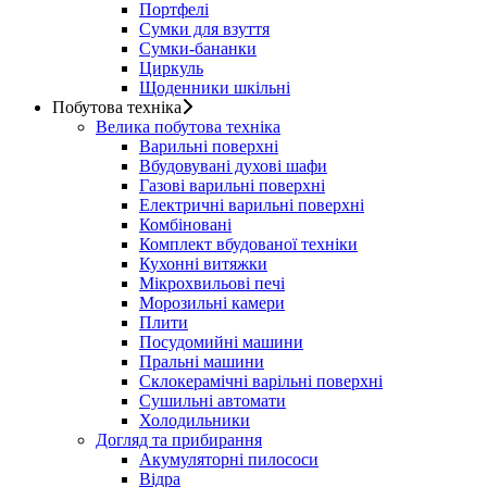
Портфелі
Сумки для взуття
Сумки-бананки
Циркуль
Щоденники шкільні
Побутова техніка
Велика побутова техніка
Варильні поверхні
Вбудовувані духові шафи
Газові варильні поверхні
Електричні варильні поверхні
Комбіновані
Комплект вбудованої техніки
Кухонні витяжки
Мікрохвильові печі
Морозильні камери
Плити
Посудомийні машини
Пральні машини
Склокерамічні варільні поверхні
Сушильні автомати
Холодильники
Догляд та прибирання
Акумуляторні пилососи
Відра