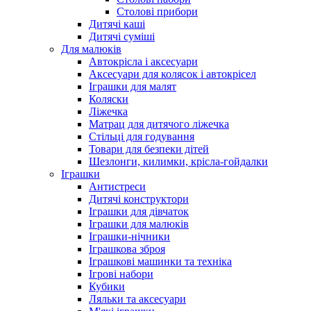
Столові прибори
Дитячі каші
Дитячі суміші
Для малюків
Автокрісла і аксесуари
Аксесуари для колясок і автокрісел
Іграшки для малят
Коляски
Ліжечка
Матрац для дитячого ліжечка
Стільці для годування
Товари для безпеки дітей
Шезлонги, килимки, крісла-гойдалки
Іграшки
Антистреси
Дитячі конструктори
Іграшки для дівчаток
Іграшки для малюків
Іграшки-нічники
Іграшкова зброя
Іграшкові машинки та техніка
Ігрові набори
Кубики
Ляльки та аксесуари