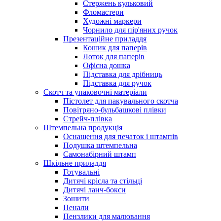
Стержень кульковий
Фломастери
Художні маркери
Чорнило для пір'яних ручок
Презентаційне приладдя
Кошик для паперів
Лоток для паперів
Офісна дошка
Підставка для дрібниць
Підставка для ручок
Скотч та упаковочні матеріали
Пістолет для пакувального скотча
Повітряно-бульбашкові плівки
Стрейч-плівка
Штемпельна продукція
Оснащення для печаток і штампів
Подушка штемпельна
Самонабірний штамп
Шкільне приладдя
Готувальні
Дитячі крісла та стільці
Дитячі ланч-бокси
Зошити
Пенали
Пензлики для малювання