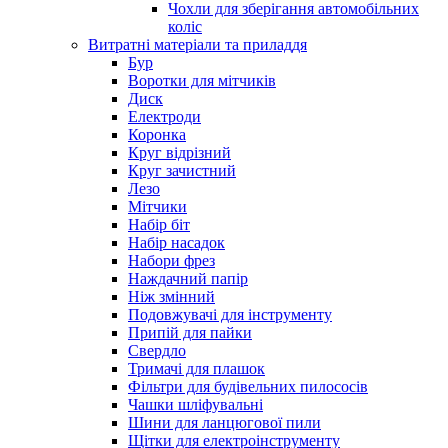
Чохли для зберігання автомобільних
коліс
Витратні матеріали та приладдя
Бур
Воротки для мітчиків
Диск
Електроди
Коронка
Круг відрізний
Круг зачистний
Лезо
Мітчики
Набір біт
Набір насадок
Набори фрез
Наждачний папір
Ніж змінний
Подовжувачі для інструменту
Припій для пайки
Свердло
Тримачі для плашок
Фільтри для будівельних пилососів
Чашки шліфувальні
Шини для ланцюгової пили
Щітки для електроінструменту