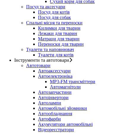
Сухий корм для собак
Посуд та аксесуари
Посуд для котів
Посуд для собак
Спальні місця та переноски
Килимки для тварин
Лежаки для тварин
Матраци для тварин
Переноски для тварин
Туалети та наповнювач
Туалети для котів
Інструменти та автотовари
Автотовари
Автоаксессуари
Автоелектроніка
MP3-FM трансміттери
Автомагнітоли
Автозапчастини
Автоінвертори
Автолампи
Автомобільні зйомники
Автообладнання
Автофарби
Акумулятори автомобільні
Відеореєстратори