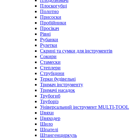
Плодознімачі
Плоскогубці
Полотно
Присоски
Пробійники
Просікач
Рівні
Рубанки
Рулетки
Скрині та сумки для інструментів
Сокири
Стамески
Степлери
Струбцини
Терки будівельні
Тримач інструменту
Тримачі насадок
Трубогиб
Труборіз
Універсальний інструмент MULTI-TOOL
Цвяхи
Цвяходер
Шило
Шпателі
Штангенциркуль