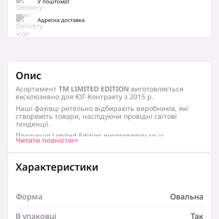
У поштомат
Адресна доставка
Опис
Асортимент
ТМ LIMITED EDITION
виготовляється
ексклюзивно для ЮГ-Контракту з 2015 р.
Наші фахівці ретельно відбирають виробників, які
створюють товари, наслідуючи провідні світові
тенденції.
Продукція Limited Edition виготовляється із
Читати повністю
жаростійкої кам’яної кераміки, скла або порцеляни –
одного з цінних матеріалів для виготовлення
високоякісного посуду.
Характеристики
Головною відмінною рисою продукції є унікальні та
лімітовані пропозиції в кожній серії, а також якість,
яка відповідає всім стандартам.
Форма
Овальна
Посуд розроблений для постійного використання,
представляє різноманітні товари для приготування та
подачі на стіл, які здатні конкурувати на українському
В упаковці
Так