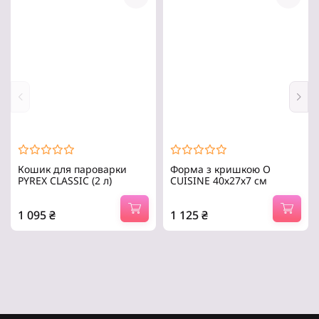
Кошик для пароварки
Форма з кришкою O
PYREX CLASSIC (2 л)
CUISINE 40х27х7 см
1 095
₴
1 125
₴
Кошик для пароварки
Форма O CUISINE . Розмір:
CLASSIC . Об’єм: 2 л .
40х27х7 см . Об’єм: 4.5 л .
Діаметр: 20 см . Матеріал:
Матеріал: жаростійке скло .
жаропрочное скло .
Форма:.