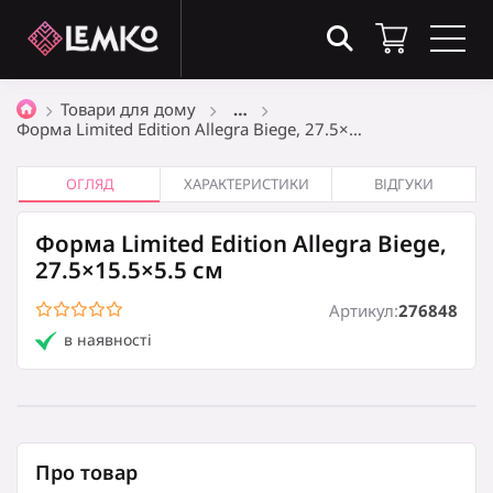
Товари в кошику
(0)
Товари для дому
…
Форма Limited Edition Allegra Biege, 27.5×…
Загальна сума
0
₴
ОГЛЯД
ХАРАКТЕРИСТИКИ
ВІДГУКИ
Форма Limited Edition Allegra Biege,
Оформити замовлення
27.5×15.5×5.5 см
Артикул:
276848
в наявності
Кошик порожній
Про товар