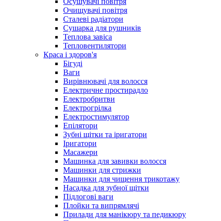
Осушувачі повітря
Очищувачі повітря
Сталеві радіатори
Сушарка для рушників
Теплова завіса
Тепловентилятори
Краса і здоров'я
Бігуді
Ваги
Вирівнювачі для волосся
Електричне простирадло
Електробритви
Електрогрілка
Електростимулятор
Епілятори
Зубні щітки та іригатори
Іригатори
Масажери
Машинка для завивки волосся
Машинки для стрижки
Машинки для чищення трикотажу
Насадка для зубної щітки
Підлогові ваги
Плойки та випрямлячі
Прилади для манікюру та педикюру