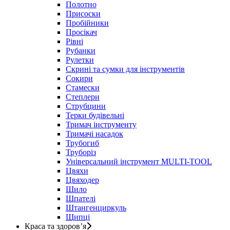
Полотно
Присоски
Пробійники
Просікач
Рівні
Рубанки
Рулетки
Скрині та сумки для інструментів
Сокири
Стамески
Степлери
Струбцини
Терки будівельні
Тримач інструменту
Тримачі насадок
Трубогиб
Труборіз
Універсальний інструмент MULTI-TOOL
Цвяхи
Цвяходер
Шило
Шпателі
Штангенциркуль
Щипці
Краса та здоров’я