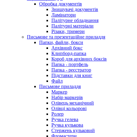
Обробка документів
Знищувачі документів
Ламінатори
Палітурне обладнання
Палітурні матеріали
Різаки, тримери
Письмове та презентаційне приладдя
Папки, файли, бокси
Архівний бокс
Клипборд-папка
Короб для архівних боксів
Папка - портфель
Папка - реєстратор
Підставки для книг
Файл
Письмове приладдя
Маркер
Набір маркерів
Олівець механічний
Олівці кольорові
Ролер
Ручка гелева
Ручка кулькова
Стержень кульковий
Фломастери