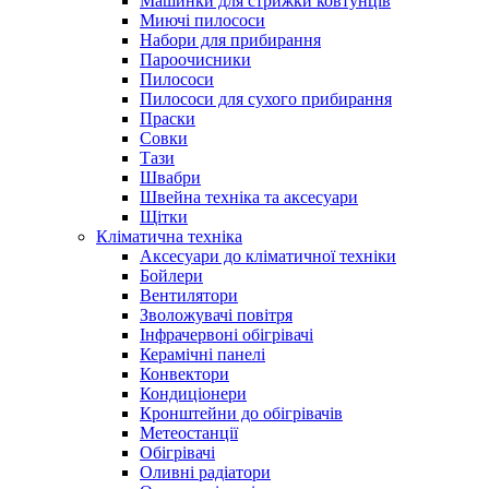
Машинки для стрижки ковтунців
Миючі пилососи
Набори для прибирання
Пароочисники
Пилососи
Пилососи для сухого прибирання
Праски
Совки
Тази
Швабри
Швейна техніка та аксесуари
Щітки
Кліматична техніка
Аксесуари до кліматичної техніки
Бойлери
Вентилятори
Зволожувачі повітря
Інфрачервоні обігрівачі
Керамічні панелі
Конвектори
Кондиціонери
Кронштейни до обігрівачів
Метеостанції
Обігрівачі
Оливні радіатори