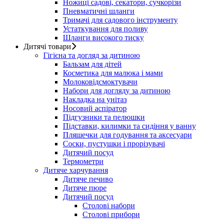
Ножиці садові, секатори, сучкорізи
Пневматичні шланги
Тримачі для садового інструменту
Устаткування для поливу
Шланги високого тиску
Дитячі товари
Гігієна та догляд за дитиною
Бальзам для дітей
Косметика для малюка і мами
Молоковідсмоктувачи
Набори для догляду за дитиною
Накладка на унітаз
Носовий аспіратор
Підгузники та пелюшки
Підставки, килимки та сидіння у ванну
Пляшечки для годування та аксесуари
Соски, пустушки і прорізувачі
Дитячий посуд
Термометри
Дитяче харчування
Дитяче печиво
Дитяче пюре
Дитячий посуд
Столові набори
Столові прибори