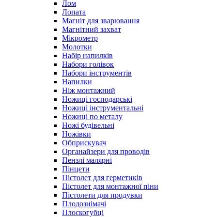
Лом
Лопата
Магніт для зварювання
Магнітний захват
Мікрометр
Молотки
Набір напилків
Набори голівок
Набори інструментів
Напилки
Ніж монтажний
Ножиці господарські
Ножиці інструментальні
Ножиці по металу
Ножі будівельні
Ножівки
Обприскувач
Органайзери для проводів
Пензлі малярні
Пінцети
Пістолет для герметиків
Пістолет для монтажної піни
Пістолети для продувки
Плодознімачі
Плоскогубці