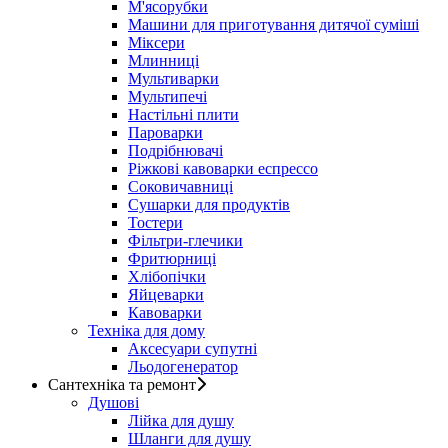
М'ясорубки
Машини для приготування дитячої суміші
Міксери
Млинниці
Мультиварки
Мультипечі
Настільні плити
Пароварки
Подрібнювачі
Ріжкові кавоварки еспрессо
Соковичавниці
Сушарки для продуктів
Тостери
Фільтри-глечики
Фритюрниці
Хлібопічки
Яйцеварки
Кавоварки
Техніка для дому
Аксесуари супутні
Льодогенератор
Сантехніка та ремонт
Душові
Лійка для душу
Шланги для душу