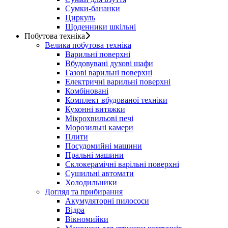
Сумки-бананки
Циркуль
Щоденники шкільні
Побутова техніка
Велика побутова техніка
Варильні поверхні
Вбудовувані духові шафи
Газові варильні поверхні
Електричні варильні поверхні
Комбіновані
Комплект вбудованої техніки
Кухонні витяжки
Мікрохвильові печі
Морозильні камери
Плити
Посудомийні машини
Пральні машини
Склокерамічні варільні поверхні
Сушильні автомати
Холодильники
Догляд та прибирання
Акумуляторні пилососи
Відра
Вікномийки