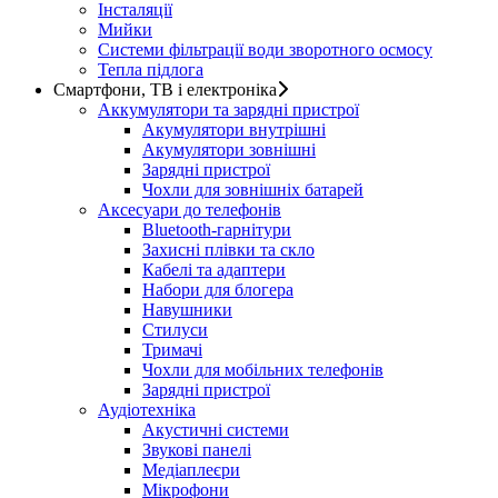
Інсталяції
Мийки
Системи фільтрації води зворотного осмосу
Тепла підлога
Смартфони, ТВ і електроніка
Аккумулятори та зарядні пристрої
Акумулятори внутрішні
Акумулятори зовнішні
Зарядні пристрої
Чохли для зовнішніх батарей
Аксесуари до телефонів
Bluetooth-гарнітури
Захисні плівки та скло
Кабелі та адаптери
Набори для блогера
Навушники
Стилуси
Тримачі
Чохли для мобільних телефонів
Зарядні пристрої
Аудіотехніка
Акустичні системи
Звукові панелі
Медіаплеєри
Мікрофони