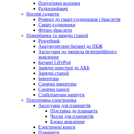
Портативні колонки
Радіоприймачі
Носимі гаджети
Ремінці до смарт-годинників і браслетів
Смарт-годинники
Фітнес-браслети
Повербанки та зарядні станції
Powerbank
Аккумуляторні батареї до ПБЖ
Аксесуари до джерела безперебійного
живлення
Батареї LiFePo4
Зарядні пристрої до АКБ
Зарядні станції
Інвертори
Сонячні інвертори
Сонячні панелі
Стабілізатори напруги
Портативна електроніка
Аксесуари для планшетів
Підставка до планшета
Чохли для планшетів
Блоки живлення
Електронні книги
Планшети