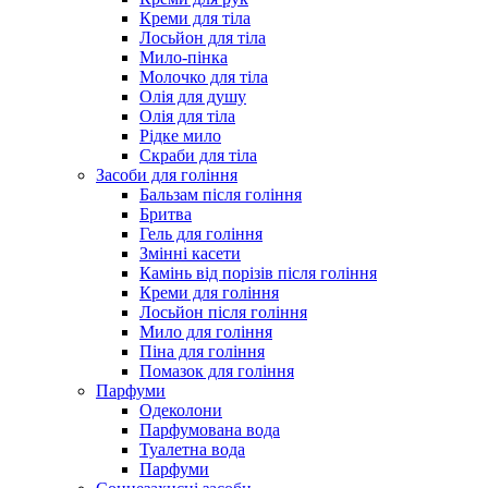
Креми для тіла
Лосьйон для тіла
Мило-пінка
Молочко для тіла
Олія для душу
Олія для тіла
Рідке мило
Скраби для тіла
Засоби для гоління
Бальзам після гоління
Бритва
Гель для гоління
Змінні касети
Камінь від порізів після гоління
Креми для гоління
Лосьйон після гоління
Мило для гоління
Піна для гоління
Помазок для гоління
Парфуми
Одеколони
Парфумована вода
Туалетна вода
Парфуми