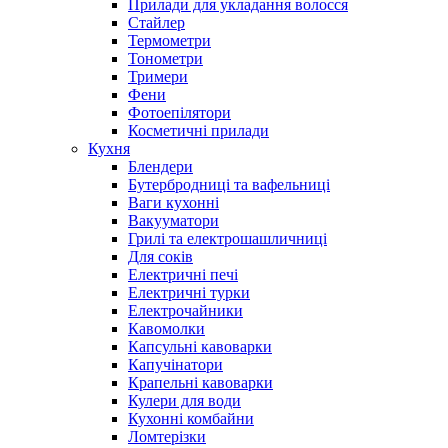
Прилади для укладання волосся
Стайлер
Термометри
Тонометри
Тримери
Фени
Фотоепілятори
Косметичні прилади
Кухня
Блендери
Бутербродниці та вафельниці
Ваги кухонні
Вакууматори
Грилі та електрошашличниці
Для соків
Електричні печі
Електричні турки
Електрочайники
Кавомолки
Капсульні кавоварки
Капучінатори
Крапельні кавоварки
Кулери для води
Кухонні комбайни
Ломтерізки