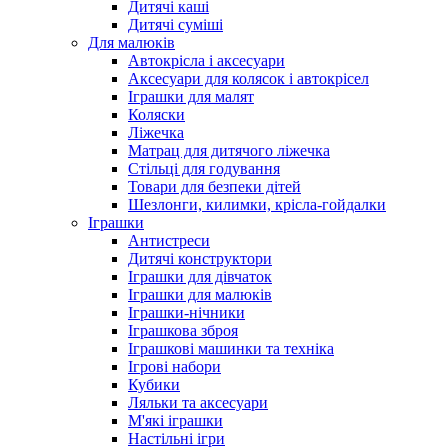
Дитячі каші
Дитячі суміші
Для малюків
Автокрісла і аксесуари
Аксесуари для колясок і автокрісел
Іграшки для малят
Коляски
Ліжечка
Матрац для дитячого ліжечка
Стільці для годування
Товари для безпеки дітей
Шезлонги, килимки, крісла-гойдалки
Іграшки
Антистреси
Дитячі конструктори
Іграшки для дівчаток
Іграшки для малюків
Іграшки-нічники
Іграшкова зброя
Іграшкові машинки та техніка
Ігрові набори
Кубики
Ляльки та аксесуари
М'які іграшки
Настільні ігри