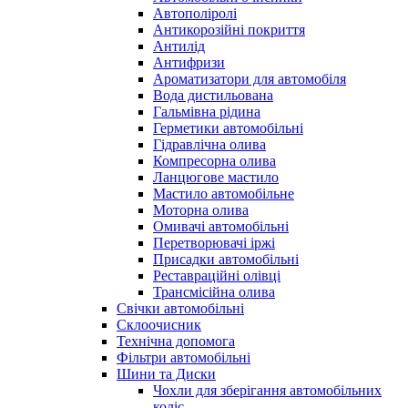
Автополіролі
Антикорозійні покриття
Антилід
Антифризи
Ароматизатори для автомобіля
Вода дистильована
Гальмівна рідина
Герметики автомобільні
Гідравлічна олива
Компресорна олива
Ланцюгове мастило
Мастило автомобільне
Моторна олива
Омивачі автомобільні
Перетворювачі іржі
Присадки автомобільні
Реставраційні олівці
Трансмісійна олива
Свічки автомобільні
Склоочисник
Технічна допомога
Фільтри автомобільні
Шини та Диски
Чохли для зберігання автомобільних
коліс