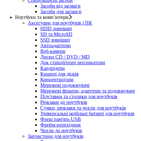
Сонцезахисні засоби
Засоби від засмаги
Засоби для засмаги
Ноутбуки та комп’ютери
Аксесуари для ноутбуків і ПК
HDD зовнішні
SD та MicroSD
SSD зовнішні
Автоадаптери
Веб-камери
Диски CD / DVD / MD
Док станції/порт репликатори
Кардрідери
Кишені для дісків
Концентратори
Мережеві подовжувачі
Мережеві фільтри, адаптери та подовжувачі
Підставки та столики для ноутбуків
Рюкзаки до ноутбуків
Сумки, рюкзаки та чохли для ноутбуків
Універсальні мобільні батареї для ноутбуків
Флеш пам'ять USB
Фрейм-перехідник
Чохли до ноутбуків
Запчастини для ноутбуків