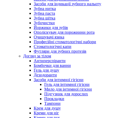
Засоби для індикації зубного нальоту
Зубна нитка
Зубна паста
Зубна щітка
Зубочистки
Йоржики для зубів
Ополіскувач для порожнини рота
Очищувачі язика
Професійні стоматологічні набори
Стоматологічні капи
Футляри для зубних протезів
Догляд за тілом
Антиперспіранти
Бомбочки для ванни
Гель для душу
Дезодоранти
Засоби для інтимної гігієни
Гель для інтимної гігієни
Мило для інтимної гігієни
Підгузник для дорослих
Прокладки
Тампони
Крем для душу
Креми для ніг
Креми для рук