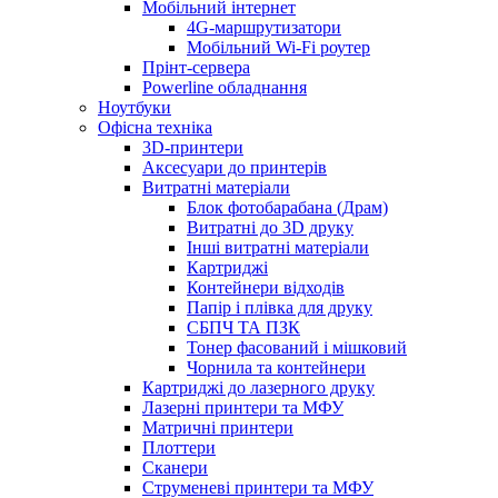
Мобільний інтернет
4G-маршрутизатори
Мобільний Wi-Fi роутер
Прінт-сервера
Рowerline обладнання
Ноутбуки
Офісна техніка
3D-принтери
Аксесуари до принтерів
Витратні матеріали
Блок фотобарабана (Драм)
Витратні до 3D друку
Інші витратні матеріали
Картриджі
Контейнери відходів
Папір і плівка для друку
СБПЧ ТА ПЗК
Тонер фасований і мішковий
Чорнила та контейнери
Картриджі до лазерного друку
Лазерні принтери та МФУ
Матричні принтери
Плоттери
Сканери
Струменеві принтери та МФУ