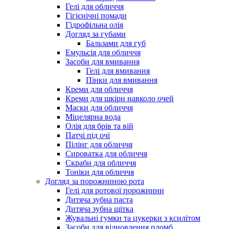
Гелі для обличчя
Гігієнічні помади
Гідрофільна олія
Догляд за губами
Бальзами для губ
Емульсія для обличчя
Засоби для вмивання
Гелі для вмивання
Пінки для вмивання
Креми для обличчя
Креми для шкіри навколо очей
Маски для обличчя
Міцелярна вода
Олія для брів та вій
Патчі під очі
Пілінг для обличчя
Сироватка для обличчя
Скраби для обличчя
Тоніки для обличчя
Догляд за порожниною рота
Гелі для ротової порожнини
Дитяча зубна паста
Дитяча зубна щітка
Жувальні гумки та цукерки з ксилітом
Засоби для відновлення пломб