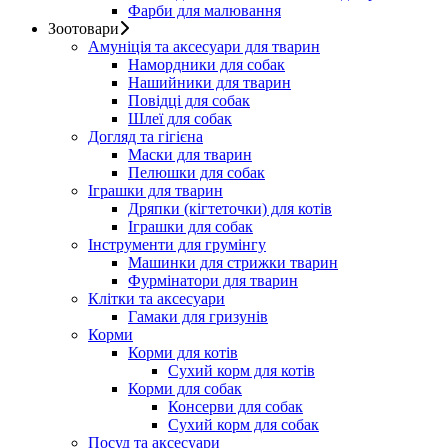
Фарби для малювання
Зоотовари
Амуніція та аксесуари для тварин
Намордники для собак
Нашийники для тварин
Повідці для собак
Шлеї для собак
Догляд та гігієна
Маски для тварин
Пелюшки для собак
Іграшки для тварин
Дряпки (кігтеточки) для котів
Іграшки для собак
Інструменти для грумінгу
Машинки для стрижки тварин
Фурмінатори для тварин
Клітки та аксесуари
Гамаки для гризунів
Корми
Корми для котів
Сухий корм для котів
Корми для собак
Консерви для собак
Сухий корм для собак
Посуд та аксесуари