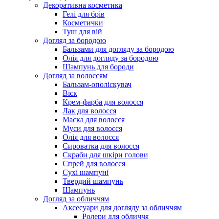
Декоративна косметика
Гелі для брів
Косметички
Туш для вій
Догляд за бородою
Бальзами для догляду за бородою
Олія для догляду за бородою
Шампунь для бороди
Догляд за волоссям
Бальзам-ополіскувач
Віск
Крем-фарба для волосся
Лак для волосся
Маска для волосся
Муси для волосся
Олія для волосся
Сироватка для волосся
Скраби для шкіри голови
Спрей для волосся
Сухі шампуні
Твердий шампунь
Шампунь
Догляд за обличчям
Аксесуари для догляду за обличчям
Ролери для обличчя