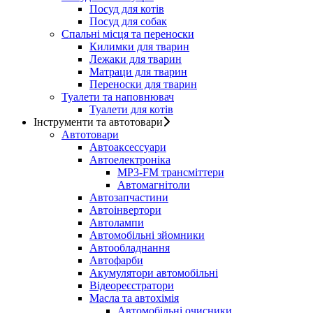
Посуд для котів
Посуд для собак
Спальні місця та переноски
Килимки для тварин
Лежаки для тварин
Матраци для тварин
Переноски для тварин
Туалети та наповнювач
Туалети для котів
Інструменти та автотовари
Автотовари
Автоаксессуари
Автоелектроніка
MP3-FM трансміттери
Автомагнітоли
Автозапчастини
Автоінвертори
Автолампи
Автомобільні зйомники
Автообладнання
Автофарби
Акумулятори автомобільні
Відеореєстратори
Масла та автохімія
Автомобільні очисники