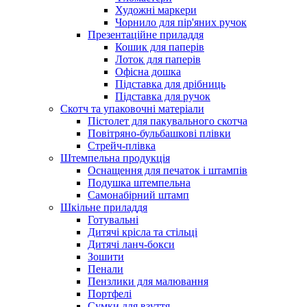
Художні маркери
Чорнило для пір'яних ручок
Презентаційне приладдя
Кошик для паперів
Лоток для паперів
Офісна дошка
Підставка для дрібниць
Підставка для ручок
Скотч та упаковочні матеріали
Пістолет для пакувального скотча
Повітряно-бульбашкові плівки
Стрейч-плівка
Штемпельна продукція
Оснащення для печаток і штампів
Подушка штемпельна
Самонабірний штамп
Шкільне приладдя
Готувальні
Дитячі крісла та стільці
Дитячі ланч-бокси
Зошити
Пенали
Пензлики для малювання
Портфелі
Сумки для взуття