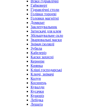
Візки гідравлічні
Гайковерт
Гідравлічні столи
Голівки торцеві
Головки магнітні
Домкрат
Заклепувальник
Затискачі для клем
Збільшувальне скло
Зварювальні маски
Знімач ізоляції
Зубила
Кабелеріз
Каски захисні
Кернери
Киянка
Кліщі господарські
Ключі, знімачі
Колун
Косинець
Кувалди
Кусачки
Кущоріз
Лебідка
Лещата