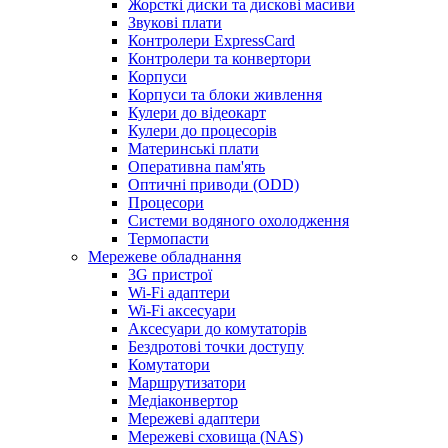
Жорсткі диски та дискові масиви
Звукові плати
Контролери ExpressCard
Контролери та конвертори
Корпуси
Корпуси та блоки живлення
Кулери до відеокарт
Кулери до процесорів
Материнські плати
Оперативна пам'ять
Оптичні приводи (ODD)
Процесори
Системи водяного охолодження
Термопасти
Мережеве обладнання
3G пристрої
Wi-Fi адаптери
Wi-Fi аксесуари
Аксесуари до комутаторів
Бездротові точки доступу
Комутатори
Маршрутизатори
Медіаконвертор
Мережеві адаптери
Мережеві сховища (NAS)