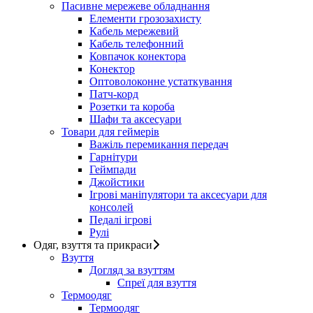
Пасивне мережеве обладнання
Елементи грозозахисту
Кабель мережевий
Кабель телефонний
Ковпачок конектора
Конектор
Оптоволоконне устаткування
Патч-корд
Розетки та короба
Шафи та аксесуари
Товари для геймерів
Важіль перемикання передач
Гарнітури
Геймпади
Джойстики
Ігрові маніпулятори та аксесуари для
консолей
Педалі ігрові
Рулі
Одяг, взуття та прикраси
Взуття
Догляд за взуттям
Спреї для взуття
Термоодяг
Термоодяг