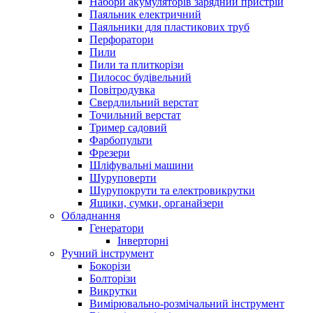
Набори акумуляторів зарядний пристрій
Паяльник електричний
Паяльники для пластикових труб
Перфоратори
Пили
Пили та плиткорізи
Пилосос будівельний
Повітродувка
Свердлильний верстат
Точильний верстат
Тример садовий
Фарбопульти
Фрезери
Шліфувальні машини
Шуруповерти
Шурупокрути та електровикрутки
Ящики, сумки, органайзери
Обладнання
Генератори
Інверторні
Ручний інструмент
Бокорізи
Болторізи
Викрутки
Вимірювально-розмічальний інструмент