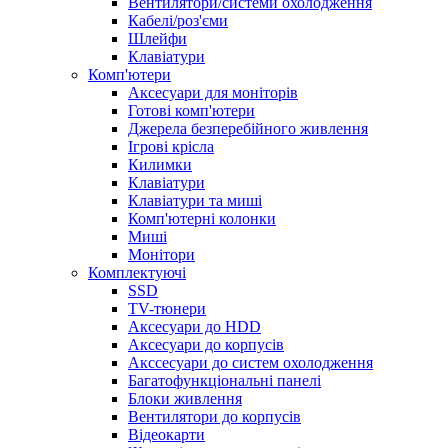
Вентилятори/системи охолодження
Кабелі/роз'єми
Шлейфи
Клавіатури
Комп'ютери
Аксесуари для моніторів
Готові комп'ютери
Джерела безперебійного живлення
Ігрові крісла
Килимки
Клавіатури
Клавіатури та миші
Комп'ютерні колонки
Миші
Монітори
Комплектуючi
SSD
TV-тюнери
Аксесуари до HDD
Аксесуари до корпусів
Акссесуари до систем охолодження
Багатофункціональні панелі
Блоки живлення
Вентилятори до корпусів
Відеокарти