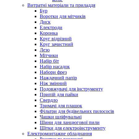
Витратні матеріали та приладдя
Бур
Воротки для мітчиків
Диск
Електроди
Коронка
Круг відрізний
Круг зачистний
Лезо
Мітчики
Набір біт
Набір насадок
Набори фрез
Наждачний папір
Ніж змінний
Подовжувачі для інструменту
Припій для пайки
Свердло
Тримачі для плашок
Фільтри для будівельних пилососів
Чашки шліфувальні
Шини для ланцюгової пили
Щітки для електроінструменту
Електромонтажне обладнання