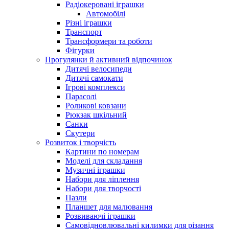
Радіокеровані іграшки
Автомобілі
Різні іграшки
Транспорт
Трансформери та роботи
Фігурки
Прогулянки й активний відпочинок
Дитячі велосипеди
Дитячі самокати
Ігрові комплекси
Парасолі
Роликові ковзани
Рюкзак шкільний
Санки
Скутери
Розвиток і творчість
Картини по номерам
Моделі для складання
Музичні іграшки
Набори для ліплення
Набори для творчості
Пазли
Планшет для малювання
Розвиваючі іграшки
Самовідновлювальні килимки для різання