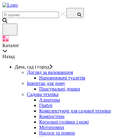
Каталог
Назад
Дача, сад і город
Догляд за вихованцем
Наповнювачі туалетів
Інвентар для дому
Прасувальні дошки
Садова техніка
Аэраторы
Граблі
Комплектуючі для садової техніки
Компостери
Косильні голівки і ножі
Мотопомпи
Насоси та помпи