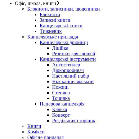
Офіс, школа, книги
Блокноти, записники, щоденники
Блокноти
Записні книги
Канцелярські книги
Тижневик
Канцелярське приладдя
Канцелярські дрібниці
Лінійка
Резинки для грошей
Канцелярські інструменти
Антистеплер
Діркопробивач
Настільний набір
Ніж канцелярський
Ножиці
Степлер
Точилка
Паперова канцелярія
Калька
Конверт
Роздільник сторінок
Книги
Комікси
Офісне приладдя