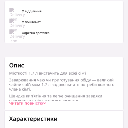
У відділення
У поштомат
Адресна доставка
Опис
Місткості 1,7 л вистачить для всієї сім’ї
Заварювання чаю чи приготування обіду — великий
чайник об’ємом 1,7 л задовольнить потреби кожного
члена сім’ї.
Швидке кип’ятіння та легке очищення завдяки
плоскому нагрівальному елементу
Читати повністю
Прихований плоский нагрівальний елемент із
нержавіючої сталі забезпечує швидке кип’ятіння та
легке очищення. Вода буде свіжою та чистою до, під
Характеристики
час і після кожного використання чайника.
Безпечне кип’ятіння в будь-який час завдяки захисту