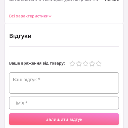
яким кутом.
Вода без накипу кожного разу завдяки знімному
фільтру
Всі характеристики
Забудьте про домішки чи водяний накип. Просто в
будь-який момент зніміть фільтр і промийте його.
Вимикач із підсвічуванням для зручної індикації
Відгуки
Вимикач світиться, повідомляючи, що чайник працює,
і вимикається, щоб ви бачили, коли можна наливати
воду.
Характеристики
Ваше враження від товару:
Особливості:
відсік для зберігання шнура
Особливості:
світловий індикатор
Тип:
звичайний
Матеріал корпусу:
пластик
Залишити відгук
Захист: