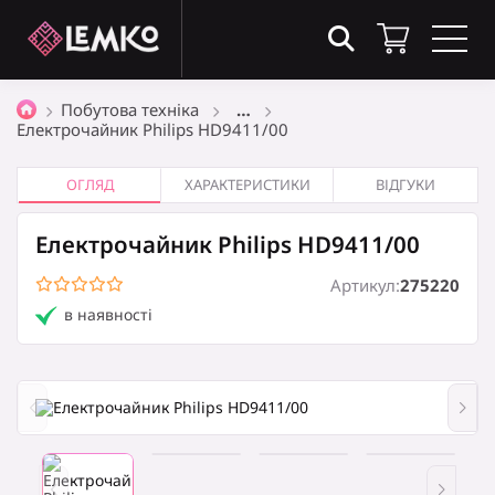
Товари в кошику
(0)
Побутова техніка
…
Електрочайник Philips HD9411/00
Загальна сума
0
₴
ОГЛЯД
ХАРАКТЕРИСТИКИ
ВІДГУКИ
Електрочайник Philips HD9411/00
Оформити замовлення
Артикул:
275220
в наявності
Кошик порожній