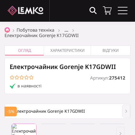
Товари в кошику
(0)
Побутова техніка
…
Електрочайник Gorenje K17GDWII
Загальна сума
0
₴
ОГЛЯД
ХАРАКТЕРИСТИКИ
ВІДГУКИ
Електрочайник Gorenje K17GDWII
Оформити замовлення
Артикул:
275412
в наявності
Кошик порожній
-5%