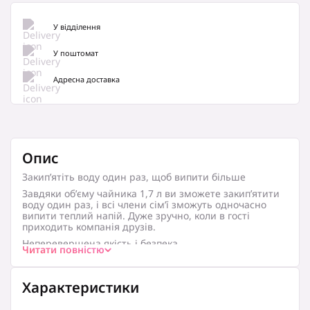
У відділення
У поштомат
Адресна доставка
Опис
Закип’ятіть воду один раз, щоб випити більше
Завдяки об’єму чайника 1,7 л ви зможете закип’ятити
воду один раз, і всі члени сім’ї зможуть одночасно
випити теплий напій. Дуже зручно, коли в гості
приходить компанія друзів.
Неперевершена якість і безпека
Читати повністю
Висока якість і безпека гарантовані, оскільки Strix
control розроблено відповідно до міжнародних
стандартів. Крім того, він розрахований на більш ніж
Характеристики
12 000 циклів нормальної роботи.
Зручно й естетично