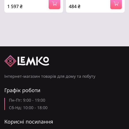
Кришка:
1 597
₴
484
₴
незнімна
Тип – звичайний, об’єм – 1.7
Тип – звичайний, об’єм – 2.5
Обертання на 360°:
л, 2400 Вт, матеріал
л, 1500 Вт, матеріал
є
корпусу – пластик, Фільтр.
корпусу – нержавіюча
сталь.
Автовідключення при закипанні води:
є
Довжина кабелю:
0.7 м
Країна реєстрації бренду:
Словенія
Інтернет-магазин товарів для дому та побуту
Графік роботи
Пн-Пт: 9:00 - 19:00
Сб-Нд: 10:00 - 18:00
Корисні посилання