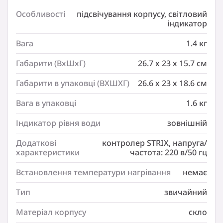
Щойно ви увімкнете чайник, всередині загоряться
Особливості
підсвічування корпусу, світловий
індикатори, і чайник почне нагріватися до потрібного
індикатор
значення. Ви зможете насолоджуватися його
зручністю, завжди знаючи, коли чайник увімкнений, а
Вага
1.4 кг
також просто насолоджуватися його естетичним
виглядом.
Габарити (ВхШхГ)
26.7 х 23 х 15.7 см
Автоматичне вимкнення
Завдяки захисту від википання чайник автоматично
Габарити в упаковці (ВХШХГ)
26.6 х 23 х 18.6 см
вимкнеться, якщо його випадково увімкнуть, коли в
ньому немає або недостатньо води. Крім того, захист
від перегріву автоматично вимкне прилад за
Вага в упаковці
1.6 кг
температури 100°C.
Вбудований усередині
Індикатор рівня води
зовнішній
Фільтр від накипу робить чайник придатним навіть
для районів із жорсткою водою. Він не тільки добре
Додаткові
контролер STRIX, напруга/
працює, а й легко чиститься. Ви можете легко
характеристики
частота: 220 в/50 гц
поводитися з ним, і він прекрасно наливається, не
капаючи.
Встановлення температури нагрівання
немає
Характеристики
Тип
звичайний
Особливості:
підсвічування корпусу
Матеріал корпусу
скло