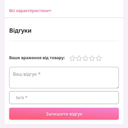
Особливості:
світловий індикатор
Всі характеристики
Вага:
1.4 кг
Габарити (ВхШхГ):
Відгуки
26.7 х 23 х 15.7 см
Габарити в упаковці (ВХШХГ):
26.6 х 23 х 18.6 см
Вага в упаковці:
Ваше враження від товару:
1.6 кг
Індикатор рівня води:
зовнішній
Додаткові характеристики:
контролер STRIX
Додаткові характеристики:
напруга/частота: 220 в/50 гц
Встановлення температури нагрівання:
Залишити відгук
немає
Тип: