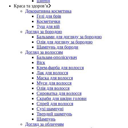
Щипці
Краса та здоров’я
Декоративна косметика
Гелі для брів
Косметички
Туш для вій
Догляд за бородою
Бальзами для догляду за бородою
Олія для догляду за бородою
Шампунь для бороди
Догляд за волоссям
Бальзам-ополіскувач
Віск
Крем-фарба для волосся
Лак для волосся
Маска для волосся
Муси для волосся
Олія для волосся
Сироватка для волосся
Скраби для шкіри голови
Спрей для волосся
Сухі шампуні
Твердий шампунь
Шампунь
Догляд за обличчям