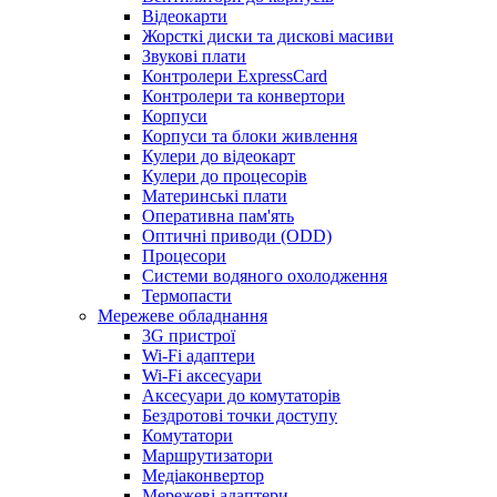
Відеокарти
Жорсткі диски та дискові масиви
Звукові плати
Контролери ExpressCard
Контролери та конвертори
Корпуси
Корпуси та блоки живлення
Кулери до відеокарт
Кулери до процесорів
Материнські плати
Оперативна пам'ять
Оптичні приводи (ODD)
Процесори
Системи водяного охолодження
Термопасти
Мережеве обладнання
3G пристрої
Wi-Fi адаптери
Wi-Fi аксесуари
Аксесуари до комутаторів
Бездротові точки доступу
Комутатори
Маршрутизатори
Медіаконвертор
Мережеві адаптери