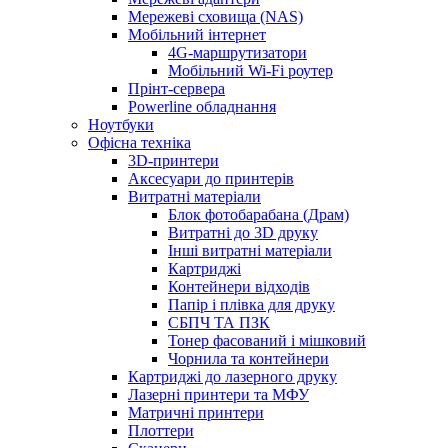
Мережеві сховища (NAS)
Мобільний інтернет
4G-маршрутизатори
Мобільний Wi-Fi роутер
Прінт-сервера
Рowerline обладнання
Ноутбуки
Офісна техніка
3D-принтери
Аксесуари до принтерів
Витратні матеріали
Блок фотобарабана (Драм)
Витратні до 3D друку
Інші витратні матеріали
Картриджі
Контейнери відходів
Папір і плівка для друку
СБПЧ ТА ПЗК
Тонер фасований і мішковий
Чорнила та контейнери
Картриджі до лазерного друку
Лазерні принтери та МФУ
Матричні принтери
Плоттери