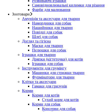
Розвиваючі іграшки
Самовідновлювальні килимки для різання
Фарби для малювання
Зоотовари
Амуніція та аксесуари для тварин
Намордники для собак
Нашийники для тварин
Повідці для собак
Шлеї для собак
Догляд та гігієна
Маски для тварин
Пелюшки для собак
Іграшки для тварин
Дряпки (кігтеточки) для котів
Іграшки для собак
Інструменти для грумінгу
Машинки для стрижки тварин
Фурмінатори для тварин
Клітки та аксесуари
Гамаки для гризунів
Корми
Корми для котів
Сухий корм для котів
Корми для собак
Консерви для собак