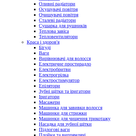
Оливні радіатори
Осушувачі повітря
Очищувачі повітря
Сталеві радіатори
Сушарка для рушників
Теплова завіса
Тепловентилятори
Краса і здоров'я
Бігуді
Ваги
Вирівнювачі для волосся
Електричне простирадло
Електробритви
Електрогрілка
Електростимулятор
Епілятори
Зубні щітки та іригатори
Іригатори
Масажери
Машинка для завивки волосся
Машинки для стрижки
Машинки для чищення трикотажу
Насадка для зубної щітки
Підлогові ваги
Плойки та випрямлячі