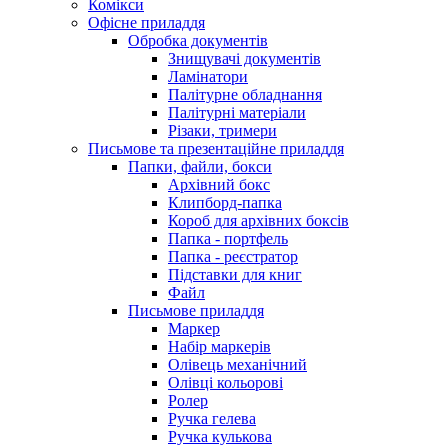
Комікси
Офісне приладдя
Обробка документів
Знищувачі документів
Ламінатори
Палітурне обладнання
Палітурні матеріали
Різаки, тримери
Письмове та презентаційне приладдя
Папки, файли, бокси
Архівний бокс
Клипборд-папка
Короб для архівних боксів
Папка - портфель
Папка - реєстратор
Підставки для книг
Файл
Письмове приладдя
Маркер
Набір маркерів
Олівець механічний
Олівці кольорові
Ролер
Ручка гелева
Ручка кулькова