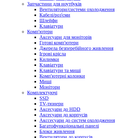
Запчастини для ноутбуків
Вентилятори/системи охолодження
Кабелі/роз'єми
Шлейфи
Клавіатури
Комп'ютери
Аксесуари для моніторів
Готові комп'ютери
Джерела безперебійного живлення
Ігрові крісла
Килимки
Клавіатури
Клавіатури та миші
Комп'ютерні колонки
Миші
Монітори
Комплектуючi
SSD
TV-тюнери
Аксесуари до HDD
Аксесуари до корпусів
Акссесуари до систем охолодження
Багатофункціональні панелі
Блоки живлення
Вентилятори до корпусів