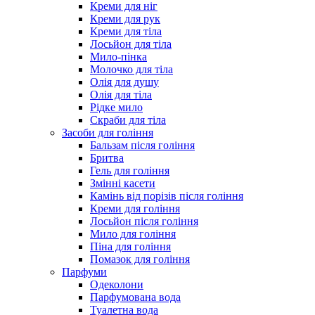
Креми для ніг
Креми для рук
Креми для тіла
Лосьйон для тіла
Мило-пінка
Молочко для тіла
Олія для душу
Олія для тіла
Рідке мило
Скраби для тіла
Засоби для гоління
Бальзам після гоління
Бритва
Гель для гоління
Змінні касети
Камінь від порізів після гоління
Креми для гоління
Лосьйон після гоління
Мило для гоління
Піна для гоління
Помазок для гоління
Парфуми
Одеколони
Парфумована вода
Туалетна вода