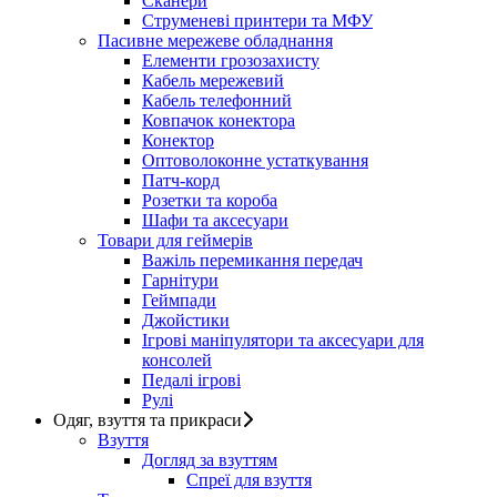
Сканери
Струменеві принтери та МФУ
Пасивне мережеве обладнання
Елементи грозозахисту
Кабель мережевий
Кабель телефонний
Ковпачок конектора
Конектор
Оптоволоконне устаткування
Патч-корд
Розетки та короба
Шафи та аксесуари
Товари для геймерів
Важіль перемикання передач
Гарнітури
Геймпади
Джойстики
Ігрові маніпулятори та аксесуари для
консолей
Педалі ігрові
Рулі
Одяг, взуття та прикраси
Взуття
Догляд за взуттям
Спреї для взуття