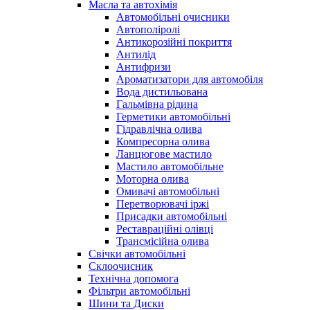
Масла та автохімія
Автомобільні очисники
Автополіролі
Антикорозійні покриття
Антилід
Антифризи
Ароматизатори для автомобіля
Вода дистильована
Гальмівна рідина
Герметики автомобільні
Гідравлічна олива
Компресорна олива
Ланцюгове мастило
Мастило автомобільне
Моторна олива
Омивачі автомобільні
Перетворювачі іржі
Присадки автомобільні
Реставраційні олівці
Трансмісійна олива
Свічки автомобільні
Склоочисник
Технічна допомога
Фільтри автомобільні
Шини та Диски