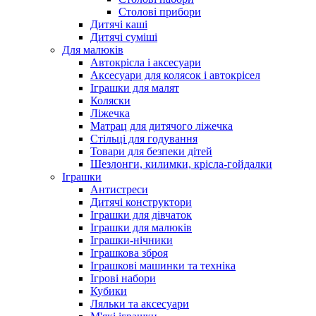
Столові прибори
Дитячі каші
Дитячі суміші
Для малюків
Автокрісла і аксесуари
Аксесуари для колясок і автокрісел
Іграшки для малят
Коляски
Ліжечка
Матрац для дитячого ліжечка
Стільці для годування
Товари для безпеки дітей
Шезлонги, килимки, крісла-гойдалки
Іграшки
Антистреси
Дитячі конструктори
Іграшки для дівчаток
Іграшки для малюків
Іграшки-нічники
Іграшкова зброя
Іграшкові машинки та техніка
Ігрові набори
Кубики
Ляльки та аксесуари