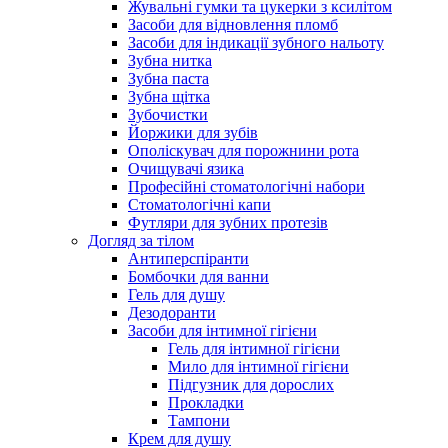
Жувальні гумки та цукерки з ксилітом
Засоби для відновлення пломб
Засоби для індикації зубного нальоту
Зубна нитка
Зубна паста
Зубна щітка
Зубочистки
Йоржики для зубів
Ополіскувач для порожнини рота
Очищувачі язика
Професійні стоматологічні набори
Стоматологічні капи
Футляри для зубних протезів
Догляд за тілом
Антиперспіранти
Бомбочки для ванни
Гель для душу
Дезодоранти
Засоби для інтимної гігієни
Гель для інтимної гігієни
Мило для інтимної гігієни
Підгузник для дорослих
Прокладки
Тампони
Крем для душу