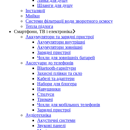
Лійка для душу
Шланги для душу
Інсталяції
Мийки
Системи фільтрації води зворотного осмосу
Тепла підлога
Смартфони, ТВ і електроніка
Аккумулятори та зарядні пристрої
Акумулятори внутрішні
Акумулятори зовнішні
Зарядні пристрої
Чохли для зовнішніх батарей
Аксесуари до телефонів
Bluetooth-гарнітури
Захисні плівки та скло
Кабелі та адаптери
Набори для блогера
Навушники
Стилуси
Тримачі
Чохли для мобільних телефонів
Зарядні пристрої
Аудіотехніка
Акустичні системи
Звукові панелі