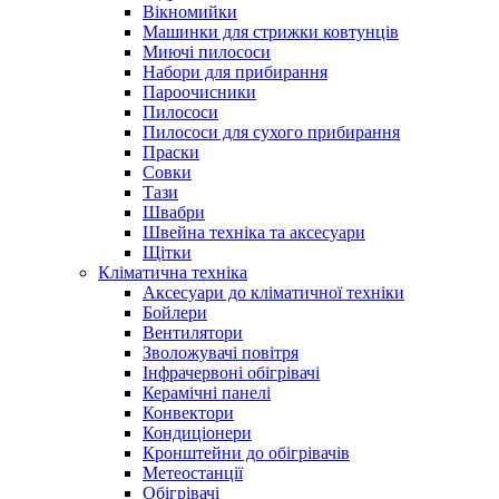
Вікномийки
Машинки для стрижки ковтунців
Миючі пилососи
Набори для прибирання
Пароочисники
Пилососи
Пилососи для сухого прибирання
Праски
Совки
Тази
Швабри
Швейна техніка та аксесуари
Щітки
Кліматична техніка
Аксесуари до кліматичної техніки
Бойлери
Вентилятори
Зволожувачі повітря
Інфрачервоні обігрівачі
Керамічні панелі
Конвектори
Кондиціонери
Кронштейни до обігрівачів
Метеостанції
Обігрівачі