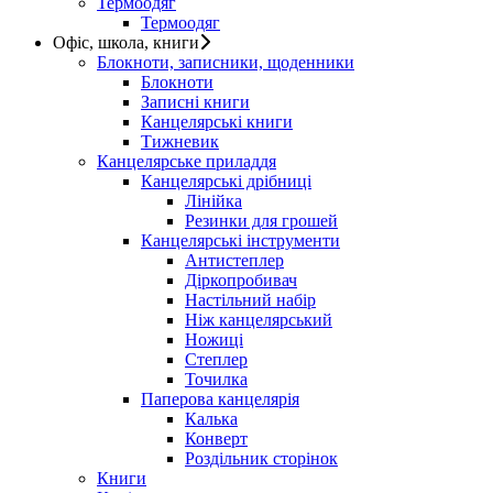
Термоодяг
Термоодяг
Офіс, школа, книги
Блокноти, записники, щоденники
Блокноти
Записні книги
Канцелярські книги
Тижневик
Канцелярське приладдя
Канцелярські дрібниці
Лінійка
Резинки для грошей
Канцелярські інструменти
Антистеплер
Діркопробивач
Настільний набір
Ніж канцелярський
Ножиці
Степлер
Точилка
Паперова канцелярія
Калька
Конверт
Роздільник сторінок
Книги