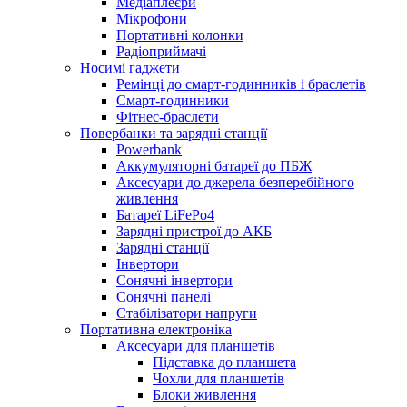
Медіаплеєри
Мікрофони
Портативні колонки
Радіоприймачі
Носимі гаджети
Ремінці до смарт-годинників і браслетів
Смарт-годинники
Фітнес-браслети
Повербанки та зарядні станції
Powerbank
Аккумуляторні батареї до ПБЖ
Аксесуари до джерела безперебійного
живлення
Батареї LiFePo4
Зарядні пристрої до АКБ
Зарядні станції
Інвертори
Сонячні інвертори
Сонячні панелі
Стабілізатори напруги
Портативна електроніка
Аксесуари для планшетів
Підставка до планшета
Чохли для планшетів
Блоки живлення