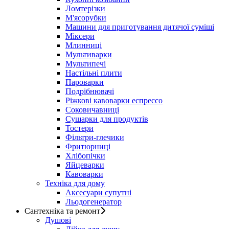
Ломтерізки
М'ясорубки
Машини для приготування дитячої суміші
Міксери
Млинниці
Мультиварки
Мультипечі
Настільні плити
Пароварки
Подрібнювачі
Ріжкові кавоварки еспрессо
Соковичавниці
Сушарки для продуктів
Тостери
Фільтри-глечики
Фритюрниці
Хлібопічки
Яйцеварки
Кавоварки
Техніка для дому
Аксесуари супутні
Льодогенератор
Сантехніка та ремонт
Душові