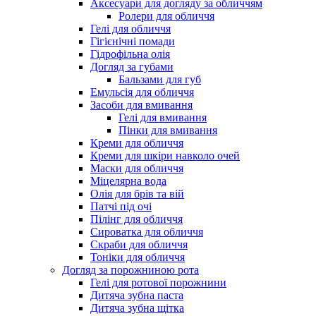
Аксесуари для догляду за обличчям
Ролери для обличчя
Гелі для обличчя
Гігієнічні помади
Гідрофільна олія
Догляд за губами
Бальзами для губ
Емульсія для обличчя
Засоби для вмивання
Гелі для вмивання
Пінки для вмивання
Креми для обличчя
Креми для шкіри навколо очей
Маски для обличчя
Міцелярна вода
Олія для брів та вій
Патчі під очі
Пілінг для обличчя
Сироватка для обличчя
Скраби для обличчя
Тоніки для обличчя
Догляд за порожниною рота
Гелі для ротової порожнини
Дитяча зубна паста
Дитяча зубна щітка