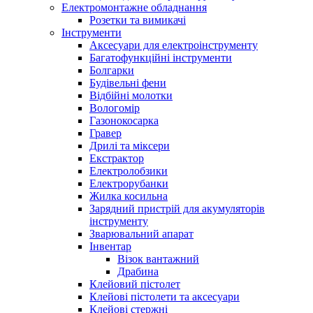
Електромонтажне обладнання
Розетки та вимикачі
Інструменти
Аксесуари для електроінструменту
Багатофункційні інструменти
Болгарки
Будівельні фени
Відбійні молотки
Вологомір
Газонокосарка
Гравер
Дрилі та міксери
Екстрактор
Електролобзики
Електрорубанки
Жилка косильна
Зарядний пристрій для акумуляторів
інструменту
Зварювальний апарат
Інвентар
Візок вантажний
Драбина
Клейовий пістолет
Клейові пістолети та аксесуари
Клейові стержні