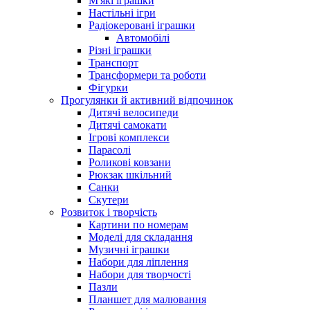
М'які іграшки
Настільні ігри
Радіокеровані іграшки
Автомобілі
Різні іграшки
Транспорт
Трансформери та роботи
Фігурки
Прогулянки й активний відпочинок
Дитячі велосипеди
Дитячі самокати
Ігрові комплекси
Парасолі
Роликові ковзани
Рюкзак шкільний
Санки
Скутери
Розвиток і творчість
Картини по номерам
Моделі для складання
Музичні іграшки
Набори для ліплення
Набори для творчості
Пазли
Планшет для малювання