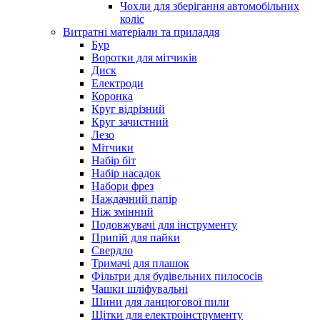
Чохли для зберігання автомобільних
коліс
Витратні матеріали та приладдя
Бур
Воротки для мітчиків
Диск
Електроди
Коронка
Круг відрізний
Круг зачистний
Лезо
Мітчики
Набір біт
Набір насадок
Набори фрез
Наждачний папір
Ніж змінний
Подовжувачі для інструменту
Припій для пайки
Свердло
Тримачі для плашок
Фільтри для будівельних пилососів
Чашки шліфувальні
Шини для ланцюгової пили
Щітки для електроінструменту