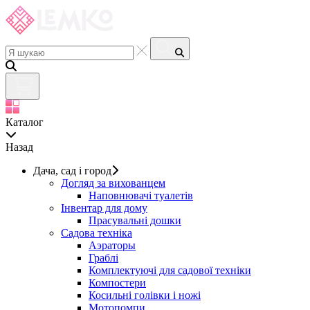
Каталог
Назад
Дача, сад і город
Догляд за вихованцем
Наповнювачі туалетів
Інвентар для дому
Прасувальні дошки
Садова техніка
Аэраторы
Граблі
Комплектуючі для садової техніки
Компостери
Косильні голівки і ножі
Мотопомпи