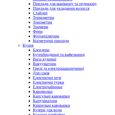
Прилади для манікюру та педикюру
Прилади для укладання волосся
Стайлер
Термометри
Тонометри
Тримери
Фени
Фотоепілятори
Косметичні прилади
Кухня
Блендери
Бутербродниці та вафельниці
Ваги кухонні
Вакууматори
Грилі та електрошашличниці
Для соків
Електричні печі
Електричні турки
Електрочайники
Кавомолки
Капсульні кавоварки
Капучінатори
Крапельні кавоварки
Кулери для води
Кухонні комбайни