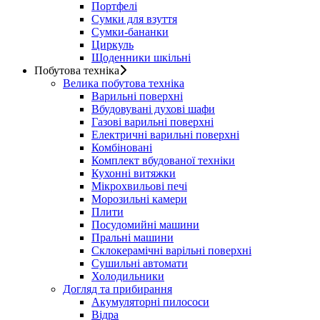
Портфелі
Сумки для взуття
Сумки-бананки
Циркуль
Щоденники шкільні
Побутова техніка
Велика побутова техніка
Варильні поверхні
Вбудовувані духові шафи
Газові варильні поверхні
Електричні варильні поверхні
Комбіновані
Комплект вбудованої техніки
Кухонні витяжки
Мікрохвильові печі
Морозильні камери
Плити
Посудомийні машини
Пральні машини
Склокерамічні варільні поверхні
Сушильні автомати
Холодильники
Догляд та прибирання
Акумуляторні пилососи
Відра