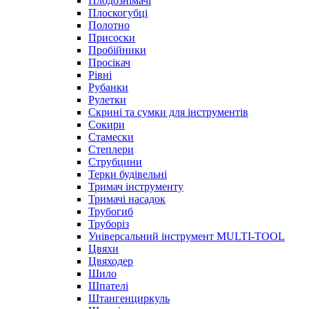
Плодознімачі
Плоскогубці
Полотно
Присоски
Пробійники
Просікач
Рівні
Рубанки
Рулетки
Скрині та сумки для інструментів
Сокири
Стамески
Степлери
Струбцини
Терки будівельні
Тримач інструменту
Тримачі насадок
Трубогиб
Труборіз
Універсальний інструмент MULTI-TOOL
Цвяхи
Цвяходер
Шило
Шпателі
Штангенциркуль