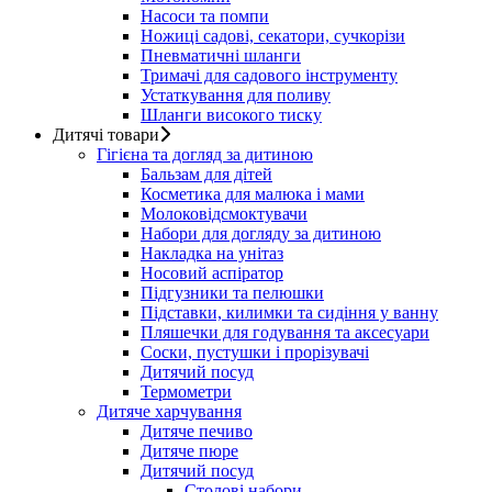
Насоси та помпи
Ножиці садові, секатори, сучкорізи
Пневматичні шланги
Тримачі для садового інструменту
Устаткування для поливу
Шланги високого тиску
Дитячі товари
Гігієна та догляд за дитиною
Бальзам для дітей
Косметика для малюка і мами
Молоковідсмоктувачи
Набори для догляду за дитиною
Накладка на унітаз
Носовий аспіратор
Підгузники та пелюшки
Підставки, килимки та сидіння у ванну
Пляшечки для годування та аксесуари
Соски, пустушки і прорізувачі
Дитячий посуд
Термометри
Дитяче харчування
Дитяче печиво
Дитяче пюре
Дитячий посуд
Столові набори