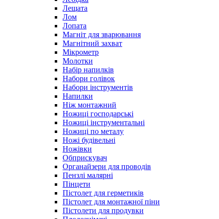
Лещата
Лом
Лопата
Магніт для зварювання
Магнітний захват
Мікрометр
Молотки
Набір напилків
Набори голівок
Набори інструментів
Напилки
Ніж монтажний
Ножиці господарські
Ножиці інструментальні
Ножиці по металу
Ножі будівельні
Ножівки
Обприскувач
Органайзери для проводів
Пензлі малярні
Пінцети
Пістолет для герметиків
Пістолет для монтажної піни
Пістолети для продувки