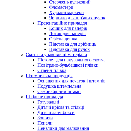
Стержень кульковий
Фломастери
Художні маркери
Чорнило для пір'яних ручок
Презентаційне приладдя
Кошик для паперів
Лоток для паперів
Офісна дошка
Підставка для дрібниць
Підставка для ручок
Скотч та упаковочні матеріали
Пістолет для пакувального скотча
Повітряно-бульбашкові плівки
Стрейч-плівка
Штемпельна продукція
Оснащення для печаток і штампів
Подушка штемпельна
Самонабірний штамп
Шкільне приладдя
Готувальні
Дитячі крісла та стільці
Дитячі ланч-бокси
Зошити
Пенали
Пензлики для малювання