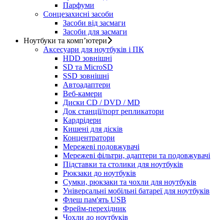
Парфуми
Сонцезахисні засоби
Засоби від засмаги
Засоби для засмаги
Ноутбуки та комп’ютери
Аксесуари для ноутбуків і ПК
HDD зовнішні
SD та MicroSD
SSD зовнішні
Автоадаптери
Веб-камери
Диски CD / DVD / MD
Док станції/порт репликатори
Кардрідери
Кишені для дісків
Концентратори
Мережеві подовжувачі
Мережеві фільтри, адаптери та подовжувачі
Підставки та столики для ноутбуків
Рюкзаки до ноутбуків
Сумки, рюкзаки та чохли для ноутбуків
Універсальні мобільні батареї для ноутбуків
Флеш пам'ять USB
Фрейм-перехідник
Чохли до ноутбуків