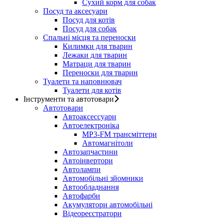
Сухий корм для собак
Посуд та аксесуари
Посуд для котів
Посуд для собак
Спальні місця та переноски
Килимки для тварин
Лежаки для тварин
Матраци для тварин
Переноски для тварин
Туалети та наповнювач
Туалети для котів
Інструменти та автотовари
Автотовари
Автоаксессуари
Автоелектроніка
MP3-FM трансміттери
Автомагнітоли
Автозапчастини
Автоінвертори
Автолампи
Автомобільні зйомники
Автообладнання
Автофарби
Акумулятори автомобільні
Відеореєстратори