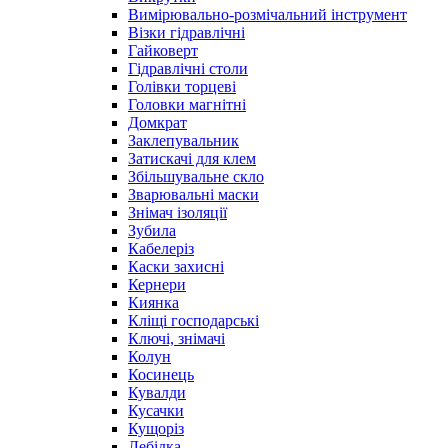
Вимірювально-розмічальний інструмент
Візки гідравлічні
Гайковерт
Гідравлічні столи
Голівки торцеві
Головки магнітні
Домкрат
Заклепувальник
Затискачі для клем
Збільшувальне скло
Зварювальні маски
Знімач ізоляції
Зубила
Кабелеріз
Каски захисні
Кернери
Киянка
Кліщі господарські
Ключі, знімачі
Колун
Косинець
Кувалди
Кусачки
Кущоріз
Лебідка