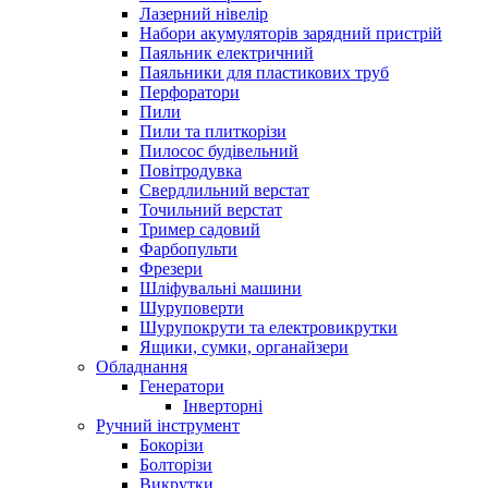
Лазерний нівелір
Набори акумуляторів зарядний пристрій
Паяльник електричний
Паяльники для пластикових труб
Перфоратори
Пили
Пили та плиткорізи
Пилосос будівельний
Повітродувка
Свердлильний верстат
Точильний верстат
Тример садовий
Фарбопульти
Фрезери
Шліфувальні машини
Шуруповерти
Шурупокрути та електровикрутки
Ящики, сумки, органайзери
Обладнання
Генератори
Інверторні
Ручний інструмент
Бокорізи
Болторізи
Викрутки