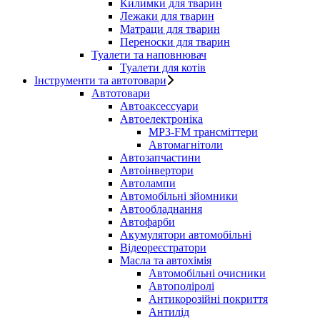
Килимки для тварин
Лежаки для тварин
Матраци для тварин
Переноски для тварин
Туалети та наповнювач
Туалети для котів
Інструменти та автотовари
Автотовари
Автоаксессуари
Автоелектроніка
MP3-FM трансміттери
Автомагнітоли
Автозапчастини
Автоінвертори
Автолампи
Автомобільні зйомники
Автообладнання
Автофарби
Акумулятори автомобільні
Відеореєстратори
Масла та автохімія
Автомобільні очисники
Автополіролі
Антикорозійні покриття
Антилід