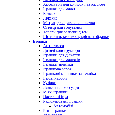
Аксесуари для колясок і автокрісел
Іграшки для малят
Коляски
Ліжечка
Матрац для дитячого ліжечка
Стільці для годування
Товари для безпеки дітей
Шезлонги, килимки, крісла-гойдалки
Іграшки
Антистреси
Дитячі конструктори
Іграшки для дівчаток
Іграшки для малюків
Іграшки-нічники
Іграшкова зброя
Іграшкові машинки та техніка
Ігрові набори
Кубики
Ляльки та аксесуари
М'які іграшки
Настільні ігри
Радіокеровані іграшки
Автомобілі
Різні іграшки