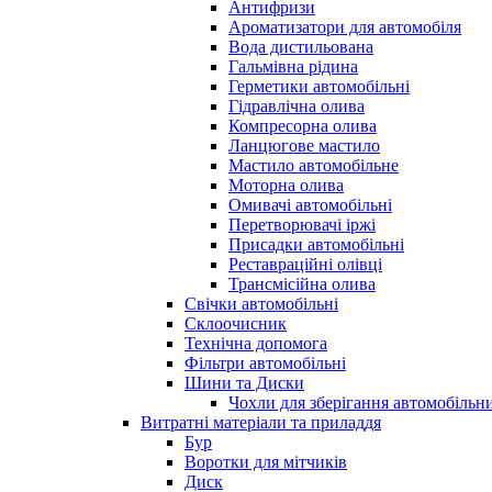
Антифризи
Ароматизатори для автомобіля
Вода дистильована
Гальмівна рідина
Герметики автомобільні
Гідравлічна олива
Компресорна олива
Ланцюгове мастило
Мастило автомобільне
Моторна олива
Омивачі автомобільні
Перетворювачі іржі
Присадки автомобільні
Реставраційні олівці
Трансмісійна олива
Свічки автомобільні
Склоочисник
Технічна допомога
Фільтри автомобільні
Шини та Диски
Чохли для зберігання автомобільни
Витратні матеріали та приладдя
Бур
Воротки для мітчиків
Диск