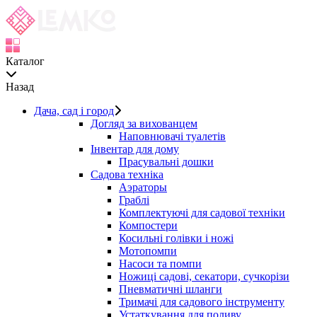
Каталог
Назад
Дача, сад і город
Догляд за вихованцем
Наповнювачі туалетів
Інвентар для дому
Прасувальні дошки
Садова техніка
Аэраторы
Граблі
Комплектуючі для садової техніки
Компостери
Косильні голівки і ножі
Мотопомпи
Насоси та помпи
Ножиці садові, секатори, сучкорізи
Пневматичні шланги
Тримачі для садового інструменту
Устаткування для поливу