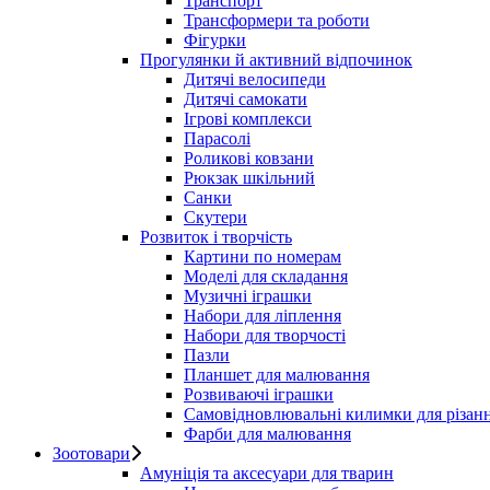
Транспорт
Трансформери та роботи
Фігурки
Прогулянки й активний відпочинок
Дитячі велосипеди
Дитячі самокати
Ігрові комплекси
Парасолі
Роликові ковзани
Рюкзак шкільний
Санки
Скутери
Розвиток і творчість
Картини по номерам
Моделі для складання
Музичні іграшки
Набори для ліплення
Набори для творчості
Пазли
Планшет для малювання
Розвиваючі іграшки
Самовідновлювальні килимки для різан
Фарби для малювання
Зоотовари
Амуніція та аксесуари для тварин