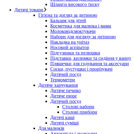
Шланги високого тиску
Дитячі товари
Гігієна та догляд за дитиною
Бальзам для дітей
Косметика для малюка і мами
Молоковідсмоктувачи
Набори для догляду за дитиною
Накладка на унітаз
Носовий аспіратор
Підгузники та пелюшки
Підставки, килимки та сидіння у ванну
Пляшечки для годування та аксесуари
Соски, пустушки і прорізувачі
Дитячий посуд
Термометри
Дитяче харчування
Дитяче печиво
Дитяче пюре
Дитячий посуд
Столові набори
Столові прибори
Дитячі каші
Дитячі суміші
Для малюків
Автокрісла і аксесуари