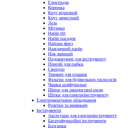
Електроди
Коронка
Круг відрізний
Круг зачистний
Лезо
Мітчики
Набір біт
Набір насадок
Набори фрез
Наждачний папір
Ніж змінний
Подовжувачі для інструменту
Припій для пайки
Свердло
Тримачі для плашок
Фільтри для будівельних пилососів
Чашки шліфувальні
Шини для ланцюгової пили
Щітки для електроінструменту
Електромонтажне обладнання
Розетки та вимикачі
Інструменти
Аксесуари для електроінструменту
Багатофункційні інструменти
Болгарки