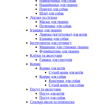
Намордники для собак
Нашийники для тварин
Повідці для собак
Шлеї для собак
Догляд та гігієна
Маски для тварин
Пелюшки для собак
Іграшки для тварин
Дряпки (кігтеточки) для котів
Іграшки для собак
Інструменти для грумінгу
Машинки для стрижки тварин
Фурмінатори для тварин
Клітки та аксесуари
Гамаки для гризунів
Корми
Корми для котів
Сухий корм для котів
Корми для собак
Консерви для собак
Сухий корм для собак
Посуд та аксесуари
Посуд для котів
Посуд для собак
Спальні місця та переноски