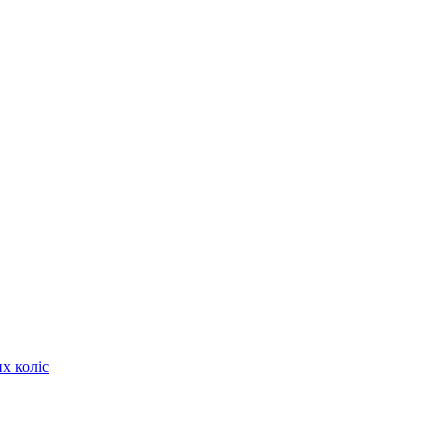
х коліс