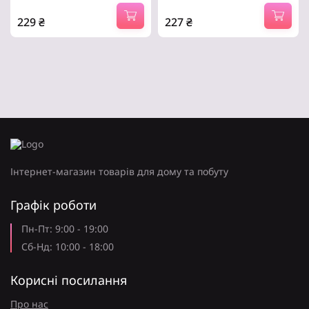
Redmi A5 4G / Poco…
G54 Power Clear (710610)
229
₴
227
₴
сумісність з моделями –
сумісність з моделями –
Xiaomi Redmi A5, Xiaomi
Motorola G54 Power,
Poco C71, Тип чохла для
Motorola G54, Тип чохла
телефону.
для телефону -.
Інтернет-магазин товарів для дому та побуту
Графік роботи
Пн-Пт: 9:00 - 19:00
Сб-Нд: 10:00 - 18:00
Корисні посилання
Про нас