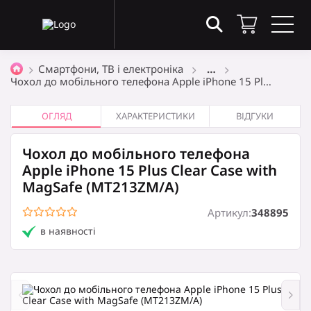
Товари в кошику
(0)
Смартфони, ТВ і електроніка
…
Чохол до мобільного телефона Apple iPhone 15 Pl…
Загальна сума
0
₴
ОГЛЯД
ХАРАКТЕРИСТИКИ
ВІДГУКИ
Чохол до мобільного телефона
Оформити замовлення
Apple iPhone 15 Plus Clear Case with
MagSafe (MT213ZM/A)
Артикул:
348895
Кошик порожній
в наявності