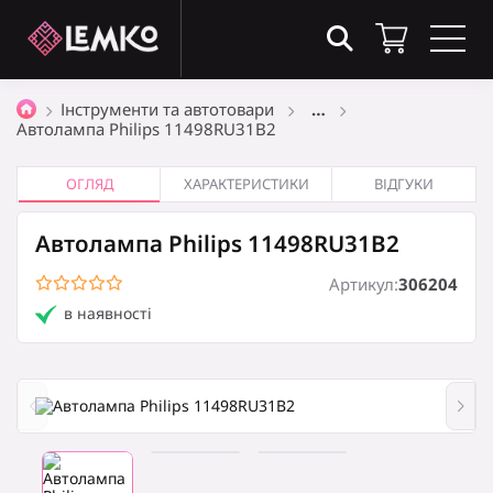
Товари в кошику
(0)
Інструменти та автотовари
…
Автолампа Philips 11498RU31B2
Загальна сума
0
₴
ОГЛЯД
ХАРАКТЕРИСТИКИ
ВІДГУКИ
Автолампа Philips 11498RU31B2
Оформити замовлення
Артикул:
306204
в наявності
Кошик порожній