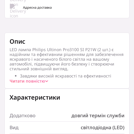
Адресна доставка
Опис
LED лампа Philips Ultinon Pro3100 SI P21W (2 шт.)
є
надійним та ефективним рішенням для забезпечення
яскравого і насиченого білого світла на вашому
автомобілі, підвищуючи його безпеку і створюючи
стильний зовнішній вигляд.
Завдяки високій яскравості та ефективності
роботи ламп Philips Ultinon Pro3100, інші водії на
Читати повністю
дорозі отримають більше часу для реакції на
ваші маневри, що сприяє загальній безпеці руху.
Лінійка Philips Ultinon Pro3000 для зовнішнього
Характеристики
освітлення розроблена для оптимального
розподілу світла, забезпечуючи його спрямоване
випромінювання і максимальне освітлення в
потрібних напрямках.
Додатково
довгий термін служби
Ці лампи призначені для використання в стоп-
сигналах і задніх протитуманних фарах,
Вид
світлодіодна (LED)
забезпечуючи яскраве і чітке освітлення задньої
частини автомобіля для підвищення видимості