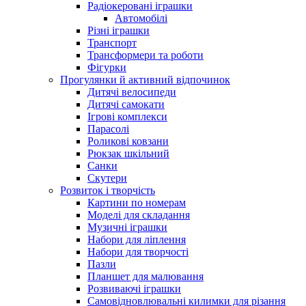
Радіокеровані іграшки
Автомобілі
Різні іграшки
Транспорт
Трансформери та роботи
Фігурки
Прогулянки й активний відпочинок
Дитячі велосипеди
Дитячі самокати
Ігрові комплекси
Парасолі
Роликові ковзани
Рюкзак шкільний
Санки
Скутери
Розвиток і творчість
Картини по номерам
Моделі для складання
Музичні іграшки
Набори для ліплення
Набори для творчості
Пазли
Планшет для малювання
Розвиваючі іграшки
Самовідновлювальні килимки для різання