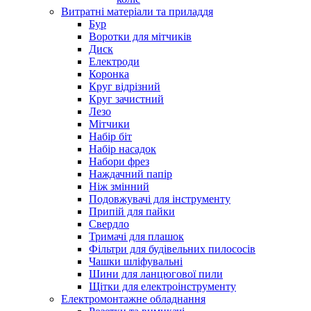
Витратні матеріали та приладдя
Бур
Воротки для мітчиків
Диск
Електроди
Коронка
Круг відрізний
Круг зачистний
Лезо
Мітчики
Набір біт
Набір насадок
Набори фрез
Наждачний папір
Ніж змінний
Подовжувачі для інструменту
Припій для пайки
Свердло
Тримачі для плашок
Фільтри для будівельних пилососів
Чашки шліфувальні
Шини для ланцюгової пили
Щітки для електроінструменту
Електромонтажне обладнання