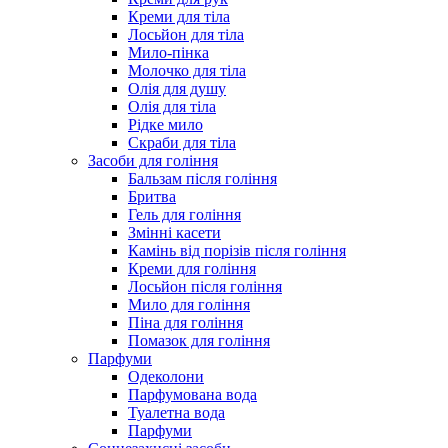
Креми для тіла
Лосьйон для тіла
Мило-пінка
Молочко для тіла
Олія для душу
Олія для тіла
Рідке мило
Скраби для тіла
Засоби для гоління
Бальзам після гоління
Бритва
Гель для гоління
Змінні касети
Камінь від порізів після гоління
Креми для гоління
Лосьйон після гоління
Мило для гоління
Піна для гоління
Помазок для гоління
Парфуми
Одеколони
Парфумована вода
Туалетна вода
Парфуми