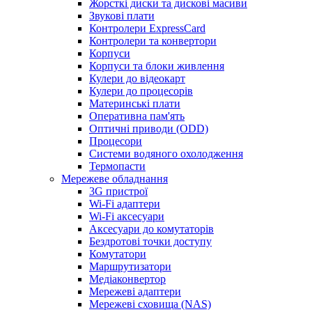
Жорсткі диски та дискові масиви
Звукові плати
Контролери ExpressCard
Контролери та конвертори
Корпуси
Корпуси та блоки живлення
Кулери до відеокарт
Кулери до процесорів
Материнські плати
Оперативна пам'ять
Оптичні приводи (ODD)
Процесори
Системи водяного охолодження
Термопасти
Мережеве обладнання
3G пристрої
Wi-Fi адаптери
Wi-Fi аксесуари
Аксесуари до комутаторів
Бездротові точки доступу
Комутатори
Маршрутизатори
Медіаконвертор
Мережеві адаптери
Мережеві сховища (NAS)