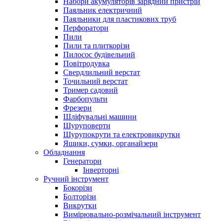
Набори акумуляторів зарядний пристрій
Паяльник електричний
Паяльники для пластикових труб
Перфоратори
Пили
Пили та плиткорізи
Пилосос будівельний
Повітродувка
Свердлильний верстат
Точильний верстат
Тример садовий
Фарбопульти
Фрезери
Шліфувальні машини
Шуруповерти
Шурупокрути та електровикрутки
Ящики, сумки, органайзери
Обладнання
Генератори
Інверторні
Ручний інструмент
Бокорізи
Болторізи
Викрутки
Вимірювально-розмічальний інструмент