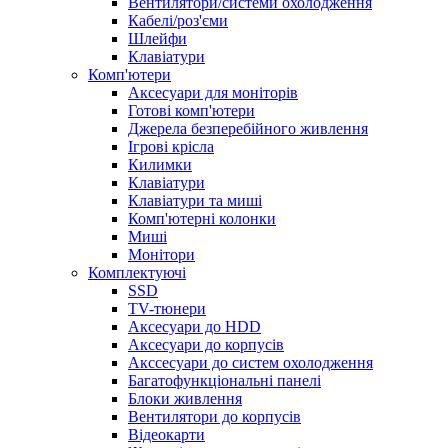
Вентилятори/системи охолодження
Кабелі/роз'єми
Шлейфи
Клавіатури
Комп'ютери
Аксесуари для моніторів
Готові комп'ютери
Джерела безперебійного живлення
Ігрові крісла
Килимки
Клавіатури
Клавіатури та миші
Комп'ютерні колонки
Миші
Монітори
Комплектуючi
SSD
TV-тюнери
Аксесуари до HDD
Аксесуари до корпусів
Акссесуари до систем охолодження
Багатофункціональні панелі
Блоки живлення
Вентилятори до корпусів
Відеокарти