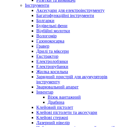
Розетки та вимикачі
Інструменти
Аксесуари для електроінструменту
Багатофункційні інструменти
Болгарки
Будівельні фени
Відбійні молотки
Вологомір
Газонокосарка
Гравер
Дрилі та міксери
Екстрактор
Електролобзики
Електрорубанки
Жилка косильна
Зарядний пристрій для акумуляторів
інструменту
Зварювальний апарат
Інвентар
Візок вантажний
Драбина
Клейовий пістолет
Клейові пістолети та аксесуари
Клейові стержні
Лазерний нівелір