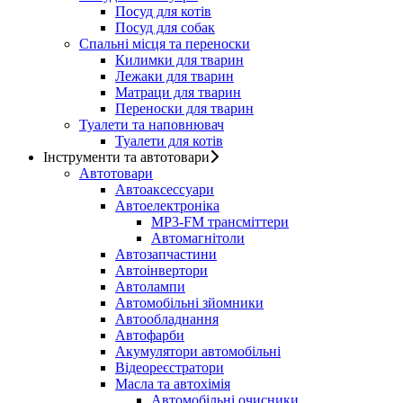
Посуд для котів
Посуд для собак
Спальні місця та переноски
Килимки для тварин
Лежаки для тварин
Матраци для тварин
Переноски для тварин
Туалети та наповнювач
Туалети для котів
Інструменти та автотовари
Автотовари
Автоаксессуари
Автоелектроніка
MP3-FM трансміттери
Автомагнітоли
Автозапчастини
Автоінвертори
Автолампи
Автомобільні зйомники
Автообладнання
Автофарби
Акумулятори автомобільні
Відеореєстратори
Масла та автохімія
Автомобільні очисники