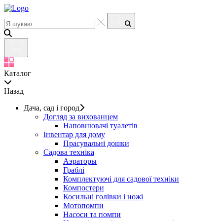
Каталог
Назад
Дача, сад і город
Догляд за вихованцем
Наповнювачі туалетів
Інвентар для дому
Прасувальні дошки
Садова техніка
Аэраторы
Граблі
Комплектуючі для садової техніки
Компостери
Косильні голівки і ножі
Мотопомпи
Насоси та помпи