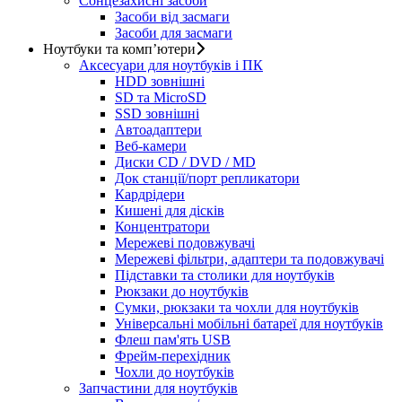
Сонцезахисні засоби
Засоби від засмаги
Засоби для засмаги
Ноутбуки та комп’ютери
Аксесуари для ноутбуків і ПК
HDD зовнішні
SD та MicroSD
SSD зовнішні
Автоадаптери
Веб-камери
Диски CD / DVD / MD
Док станції/порт репликатори
Кардрідери
Кишені для дісків
Концентратори
Мережеві подовжувачі
Мережеві фільтри, адаптери та подовжувачі
Підставки та столики для ноутбуків
Рюкзаки до ноутбуків
Сумки, рюкзаки та чохли для ноутбуків
Універсальні мобільні батареї для ноутбуків
Флеш пам'ять USB
Фрейм-перехідник
Чохли до ноутбуків
Запчастини для ноутбуків