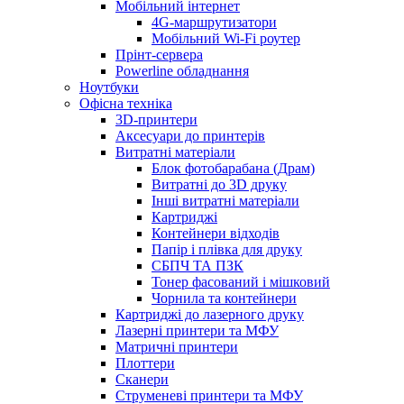
Мобільний інтернет
4G-маршрутизатори
Мобільний Wi-Fi роутер
Прінт-сервера
Рowerline обладнання
Ноутбуки
Офісна техніка
3D-принтери
Аксесуари до принтерів
Витратні матеріали
Блок фотобарабана (Драм)
Витратні до 3D друку
Інші витратні матеріали
Картриджі
Контейнери відходів
Папір і плівка для друку
СБПЧ ТА ПЗК
Тонер фасований і мішковий
Чорнила та контейнери
Картриджі до лазерного друку
Лазерні принтери та МФУ
Матричні принтери
Плоттери
Сканери
Струменеві принтери та МФУ