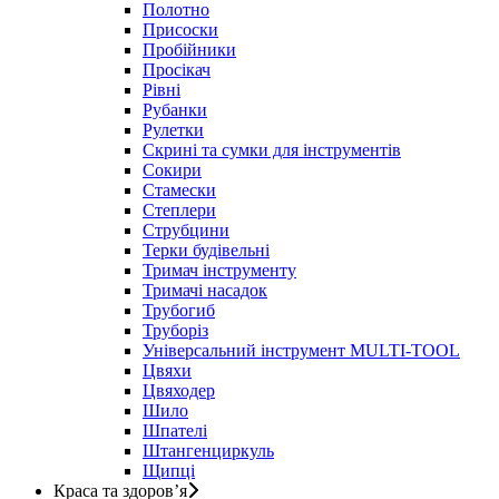
Полотно
Присоски
Пробійники
Просікач
Рівні
Рубанки
Рулетки
Скрині та сумки для інструментів
Сокири
Стамески
Степлери
Струбцини
Терки будівельні
Тримач інструменту
Тримачі насадок
Трубогиб
Труборіз
Універсальний інструмент MULTI-TOOL
Цвяхи
Цвяходер
Шило
Шпателі
Штангенциркуль
Щипці
Краса та здоров’я