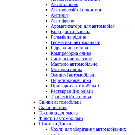
Автополіролі
Антикорозійні покриття
Антилід
Антифризи
Ароматизатори для автомобіля
Вода дистильована
Гальмівна рідина
Герметики автомобільні
Гідравлічна олива
Компресорна олива
Ланцюгове мастило
Мастило автомобільне
Моторна олива
Омивачі автомобільні
Перетворювачі іржі
Присадки автомобільні
Реставраційні олівці
Трансмісійна олива
Свічки автомобільні
Склоочисник
Технічна допомога
Фільтри автомобільні
Шини та Диски
Чохли для зберігання автомобільних
коліс