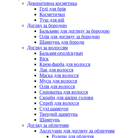
Декоративна косметика
Гелі для брів
Косметички
Туш для вій
Догляд за бородою
Бальзами для догляду за бородою
Олія для догляду за бородою
Шампунь для бороди
Догляд за волоссям
Бальзам-ополіскувач
Віск
Крем-фарба для волосся
Лак для волосся
Маска для волосся
Муси для волосся
Олія для волосся
Сироватка для волосся
Скраби для шкіри голови
Спрей для волосся
Сухі шампуні
Твердий шампунь
Шампунь
Догляд за обличчям
Аксесуари для догляду за обличчям
Ролери для обличчя