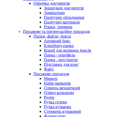
Обробка документів
Знищувачі документів
Ламінатори
Палітурне обладнання
Палітурні матеріали
Різаки, тримери
Письмове та презентаційне приладдя
Папки, файли, бокси
Архівний бокс
Клипборд-папка
Короб для архівних боксів
Папка - портфель
Папка - реєстратор
Підставки для книг
Файл
Письмове приладдя
Маркер
Набір маркерів
Олівець механічний
Олівці кольорові
Ролер
Ручка гелева
Ручка кулькова
Стержень кульковий
Фломастери