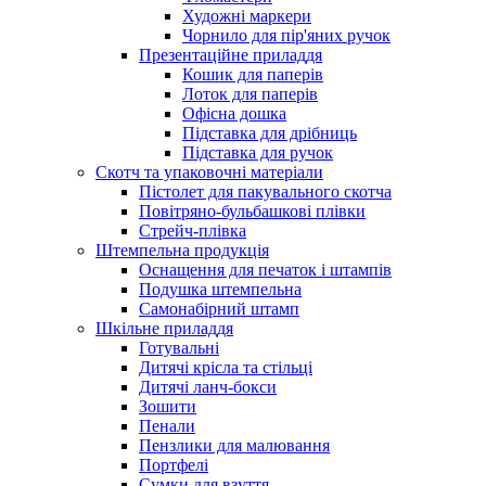
Художні маркери
Чорнило для пір'яних ручок
Презентаційне приладдя
Кошик для паперів
Лоток для паперів
Офісна дошка
Підставка для дрібниць
Підставка для ручок
Скотч та упаковочні матеріали
Пістолет для пакувального скотча
Повітряно-бульбашкові плівки
Стрейч-плівка
Штемпельна продукція
Оснащення для печаток і штампів
Подушка штемпельна
Самонабірний штамп
Шкільне приладдя
Готувальні
Дитячі крісла та стільці
Дитячі ланч-бокси
Зошити
Пенали
Пензлики для малювання
Портфелі
Сумки для взуття