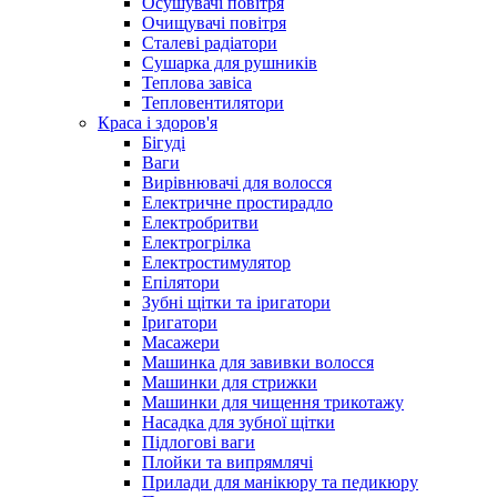
Осушувачі повітря
Очищувачі повітря
Сталеві радіатори
Сушарка для рушників
Теплова завіса
Тепловентилятори
Краса і здоров'я
Бігуді
Ваги
Вирівнювачі для волосся
Електричне простирадло
Електробритви
Електрогрілка
Електростимулятор
Епілятори
Зубні щітки та іригатори
Іригатори
Масажери
Машинка для завивки волосся
Машинки для стрижки
Машинки для чищення трикотажу
Насадка для зубної щітки
Підлогові ваги
Плойки та випрямлячі
Прилади для манікюру та педикюру