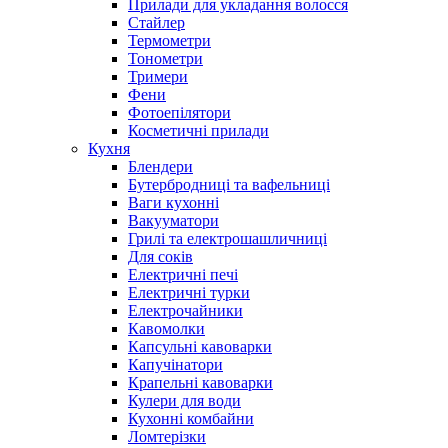
Прилади для укладання волосся
Стайлер
Термометри
Тонометри
Тримери
Фени
Фотоепілятори
Косметичні прилади
Кухня
Блендери
Бутербродниці та вафельниці
Ваги кухонні
Вакууматори
Грилі та електрошашличниці
Для соків
Електричні печі
Електричні турки
Електрочайники
Кавомолки
Капсульні кавоварки
Капучінатори
Крапельні кавоварки
Кулери для води
Кухонні комбайни
Ломтерізки