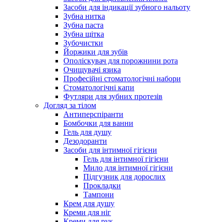
Засоби для індикації зубного нальоту
Зубна нитка
Зубна паста
Зубна щітка
Зубочистки
Йоржики для зубів
Ополіскувач для порожнини рота
Очищувачі язика
Професійні стоматологічні набори
Стоматологічні капи
Футляри для зубних протезів
Догляд за тілом
Антиперспіранти
Бомбочки для ванни
Гель для душу
Дезодоранти
Засоби для інтимної гігієни
Гель для інтимної гігієни
Мило для інтимної гігієни
Підгузник для дорослих
Прокладки
Тампони
Крем для душу
Креми для ніг
Креми для рук