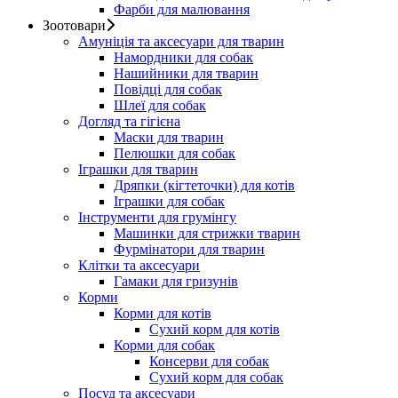
Фарби для малювання
Зоотовари
Амуніція та аксесуари для тварин
Намордники для собак
Нашийники для тварин
Повідці для собак
Шлеї для собак
Догляд та гігієна
Маски для тварин
Пелюшки для собак
Іграшки для тварин
Дряпки (кігтеточки) для котів
Іграшки для собак
Інструменти для грумінгу
Машинки для стрижки тварин
Фурмінатори для тварин
Клітки та аксесуари
Гамаки для гризунів
Корми
Корми для котів
Сухий корм для котів
Корми для собак
Консерви для собак
Сухий корм для собак
Посуд та аксесуари