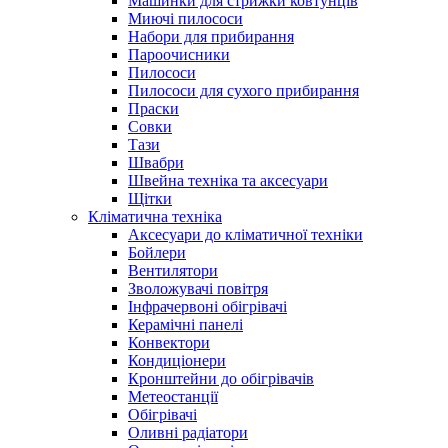
Машинки для стрижки ковтунців
Миючі пилососи
Набори для прибирання
Пароочисники
Пилососи
Пилососи для сухого прибирання
Праски
Совки
Тази
Швабри
Швейна техніка та аксесуари
Щітки
Кліматична техніка
Аксесуари до кліматичної техніки
Бойлери
Вентилятори
Зволожувачі повітря
Інфрачервоні обігрівачі
Керамічні панелі
Конвектори
Кондиціонери
Кронштейни до обігрівачів
Метеостанції
Обігрівачі
Оливні радіатори