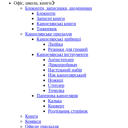
Офіс, школа, книги
Блокноти, записники, щоденники
Блокноти
Записні книги
Канцелярські книги
Тижневик
Канцелярське приладдя
Канцелярські дрібниці
Лінійка
Резинки для грошей
Канцелярські інструменти
Антистеплер
Діркопробивач
Настільний набір
Ніж канцелярський
Ножиці
Степлер
Точилка
Паперова канцелярія
Калька
Конверт
Роздільник сторінок
Книги
Комікси
Офісне приладдя