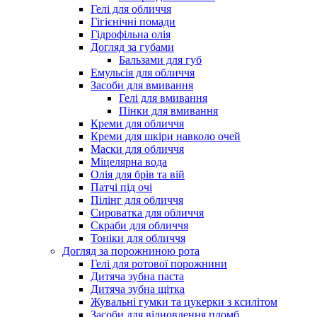
Гелі для обличчя
Гігієнічні помади
Гідрофільна олія
Догляд за губами
Бальзами для губ
Емульсія для обличчя
Засоби для вмивання
Гелі для вмивання
Пінки для вмивання
Креми для обличчя
Креми для шкіри навколо очей
Маски для обличчя
Міцелярна вода
Олія для брів та вій
Патчі під очі
Пілінг для обличчя
Сироватка для обличчя
Скраби для обличчя
Тоніки для обличчя
Догляд за порожниною рота
Гелі для ротової порожнини
Дитяча зубна паста
Дитяча зубна щітка
Жувальні гумки та цукерки з ксилітом
Засоби для відновлення пломб