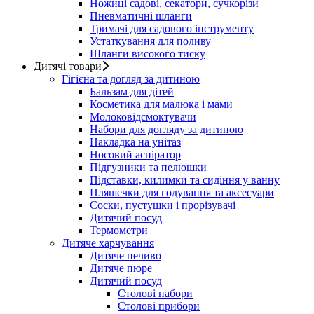
Ножиці садові, секатори, сучкорізи
Пневматичні шланги
Тримачі для садового інструменту
Устаткування для поливу
Шланги високого тиску
Дитячі товари
Гігієна та догляд за дитиною
Бальзам для дітей
Косметика для малюка і мами
Молоковідсмоктувачи
Набори для догляду за дитиною
Накладка на унітаз
Носовий аспіратор
Підгузники та пелюшки
Підставки, килимки та сидіння у ванну
Пляшечки для годування та аксесуари
Соски, пустушки і прорізувачі
Дитячий посуд
Термометри
Дитяче харчування
Дитяче печиво
Дитяче пюре
Дитячий посуд
Столові набори
Столові прибори