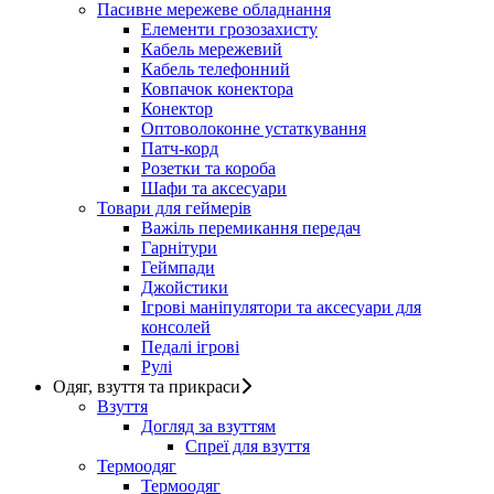
Пасивне мережеве обладнання
Елементи грозозахисту
Кабель мережевий
Кабель телефонний
Ковпачок конектора
Конектор
Оптоволоконне устаткування
Патч-корд
Розетки та короба
Шафи та аксесуари
Товари для геймерів
Важіль перемикання передач
Гарнітури
Геймпади
Джойстики
Ігрові маніпулятори та аксесуари для
консолей
Педалі ігрові
Рулі
Одяг, взуття та прикраси
Взуття
Догляд за взуттям
Спреї для взуття
Термоодяг
Термоодяг