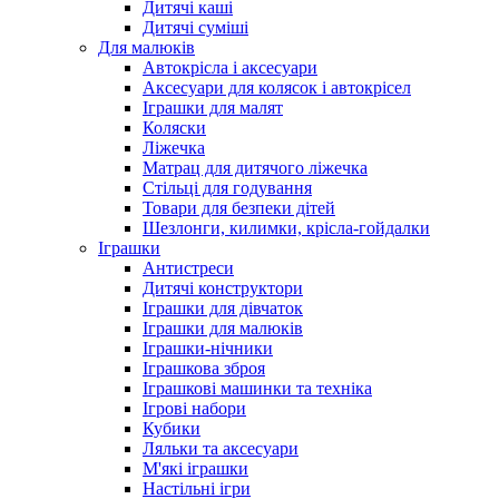
Дитячі каші
Дитячі суміші
Для малюків
Автокрісла і аксесуари
Аксесуари для колясок і автокрісел
Іграшки для малят
Коляски
Ліжечка
Матрац для дитячого ліжечка
Стільці для годування
Товари для безпеки дітей
Шезлонги, килимки, крісла-гойдалки
Іграшки
Антистреси
Дитячі конструктори
Іграшки для дівчаток
Іграшки для малюків
Іграшки-нічники
Іграшкова зброя
Іграшкові машинки та техніка
Ігрові набори
Кубики
Ляльки та аксесуари
М'які іграшки
Настільні ігри