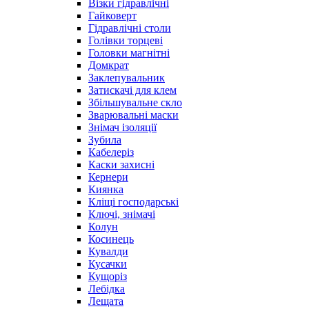
Візки гідравлічні
Гайковерт
Гідравлічні столи
Голівки торцеві
Головки магнітні
Домкрат
Заклепувальник
Затискачі для клем
Збільшувальне скло
Зварювальні маски
Знімач ізоляції
Зубила
Кабелеріз
Каски захисні
Кернери
Киянка
Кліщі господарські
Ключі, знімачі
Колун
Косинець
Кувалди
Кусачки
Кущоріз
Лебідка
Лещата