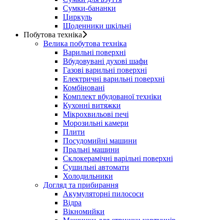
Сумки-бананки
Циркуль
Щоденники шкільні
Побутова техніка
Велика побутова техніка
Варильні поверхні
Вбудовувані духові шафи
Газові варильні поверхні
Електричні варильні поверхні
Комбіновані
Комплект вбудованої техніки
Кухонні витяжки
Мікрохвильові печі
Морозильні камери
Плити
Посудомийні машини
Пральні машини
Склокерамічні варільні поверхні
Сушильні автомати
Холодильники
Догляд та прибирання
Акумуляторні пилососи
Відра
Вікномийки