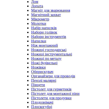
Лом
Лопата
Магніт для зварювання
Магнітний захват
Мікрометр
Молотки
Набір напилків
Набори голівок
Набори інструментів
Напилки
Ніж монтажний
Ножиці господарські
Ножиці інструментальні
Ножиці по металу
Ножі будівельні
Ножівки
Обприскувач
Органайзери для проводів
Пензлі малярні
Пінцети
Пістолет для герметиків
Пістолет для монтажної піни
Пістолети для продувки
Плодознімачі
Плоскогубці