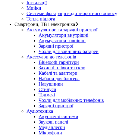
Інсталяції
Мийки
Системи фільтрації води зворотного осмосу
Тепла підлога
Смартфони, ТВ і електроніка
Аккумулятори та зарядні пристрої
Акумулятори внутрішні
Акумулятори зовнішні
Зарядні пристрої
Чохли для зовнішніх батарей
Аксесуари до телефонів
Bluetooth-гарнітури
Захисні плівки та скло
Кабелі та адаптери
Набори для блогера
Навушники
Стилуси
Тримачі
Чохли для мобільних телефонів
Зарядні пристрої
Аудіотехніка
Акустичні системи
Звукові панелі
Медіаплеєри
Мікрофони