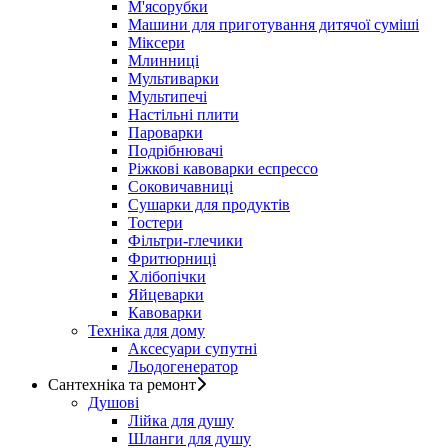
М'ясорубки
Машини для приготування дитячої суміші
Міксери
Млинниці
Мультиварки
Мультипечі
Настільні плити
Пароварки
Подрібнювачі
Ріжкові кавоварки еспрессо
Соковичавниці
Сушарки для продуктів
Тостери
Фільтри-глечики
Фритюрниці
Хлібопічки
Яйцеварки
Кавоварки
Техніка для дому
Аксесуари супутні
Льодогенератор
Сантехніка та ремонт
Душові
Лійка для душу
Шланги для душу